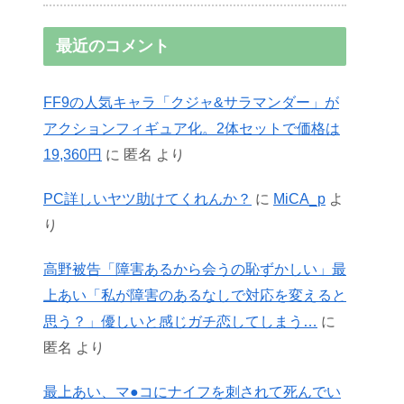
最近のコメント
FF9の人気キャラ「クジャ&サラマンダー」が
アクションフィギュア化。2体セットで価格は
19,360円
に
匿名
より
PC詳しいヤツ助けてくれんか？
に
MiCA_p
よ
り
高野被告「障害あるから会うの恥ずかしい」最
上あい「私が障害のあるなしで対応を変えると
思う？」優しいと感じガチ恋してしまう…
に
匿名
より
最上あい、マ●コにナイフを刺されて死んでい