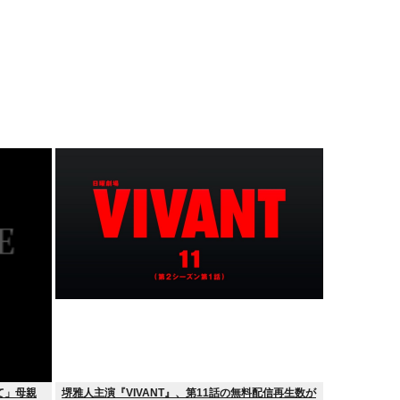
て」母親
堺雅人主演『VIVANT』、第11話の無料配信再生数が