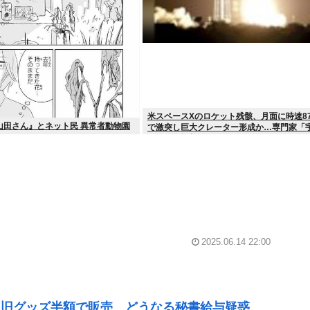
米スペースXのロケット残骸、月面に時速87
山田さん』とネット民 異常者動物園
で激突し巨大クレーター形成か…専門家「
処分に無頓着」
2025.06.14 22:00
 旧グッズ半額で販売 どうなる秘書給与疑惑