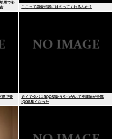
 地震で姿
ここって恋愛相談にはのってくれるんか？
市
ブ姿で登
近くでタバコ(iQOS)吸うやつがいて洗濯物が全部
iQOS臭くなった