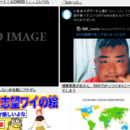
ート！エ口MOD！」←こいつら
「わかった」
清楚系美少女さん、SNSでがっつりオ●ニ
しない弁当屋にブチギレ
てしまう