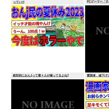
PCゲーマー「チ
っていけ
絶対的におんJって着々人が減ってるよね?
愛国者、値下げ