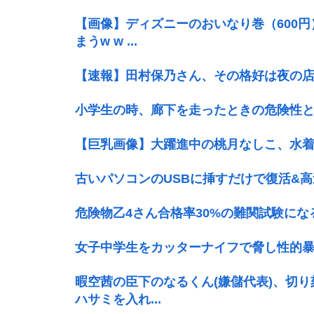
【画像】ディズニーのおいなり巻（600
まうw w ...
【速報】田村保乃さん、その格好は夜の
小学生の時、廊下を走ったときの危険性
【巨乳画像】大躍進中の桃月なしこ、水着
古いパソコンのUSBに挿すだけで復活&
危険物乙4さん合格率30%の難関試験にな
女子中学生をカッターナイフで脅し性的暴
暇空茜の臣下のなるくん(嫌儲代表)、切
ハサミを入れ...