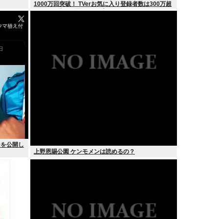
1000万回突破！ TVerお気に入り登録者数は300万超
えでTBS連ドラ歴代トップ
ーを公開し
上野恩賜公園 ケンモメンは読めるの？