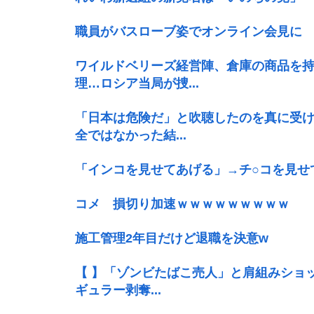
職員がバスローブ姿でオンライン会見に
ワイルドベリーズ経営陣、倉庫の商品を
理…ロシア当局が捜...
「日本は危険だ」と吹聴したのを真に受
全ではなかった結...
「インコを見せてあげる」→チ○コを見せ
コメ 損切り加速ｗｗｗｗｗｗｗｗｗ
施工管理2年目だけど退職を決意w
【 】「ゾンビたばこ売人」と肩組みショ
ギュラー剥奪...