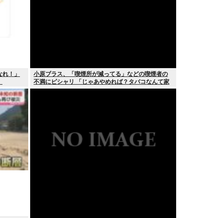
なれ！」
小原ブラス、「喫煙所が減ってる」などの喫煙者の
」
不満にピシャリ 「じゃあやめれば？タバコなんて家
でだけ吸ってればいい」