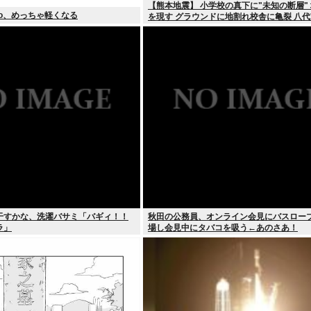
【熊本地震】 小学校の真下に"未知の断層"
oo、めっちゃ軽くなる
を現す グラウンドに地割れ校舎に亀裂 八代
干すかな、洗濯バサミ「バギィ！！
秋田の公務員、オンライン会見にバスロー
ラ」
場し会見中にタバコを吸う←あのさあ！