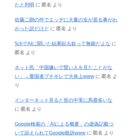
たと判明
に
匿名
より
佐藤二朗の件でエッヂに大量の女が居る事がわ
かった訳だけど
に
匿名
より
5chでAIに聞いた結果貼る奴って無能だよな
に
匿名
より
ネット民「中国嫌いで賢い人を見たことがな
い」→愛国者ブチギレで大炎上www
に
匿名
よ
り
インターネット見ると世の中実に馬鹿多いな
に
匿名
より
Google検索の「AIによる概要」の虚偽記載つ
いて訴えられてGoogle敗訴www
に
匿名
より