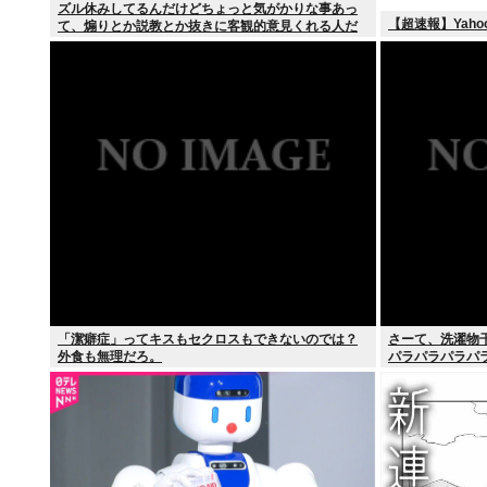
ズル休みしてるんだけどちょっと気がかりな事あっ
【超速報】Yah
て、煽りとか説教とか抜きに客観的意見くれる人だ
けきてくれ
「潔癖症」ってキスもセクロスもできないのでは？
さーて、洗濯物
外食も無理だろ。
パラパラパラパ