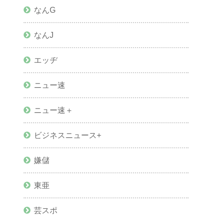
なんG
なんJ
エッヂ
ニュー速
ニュー速＋
ビジネスニュース+
嫌儲
東亜
芸スポ