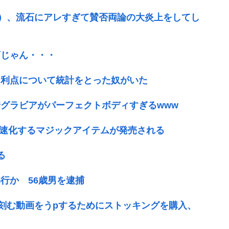
円）、流石にアレすぎて賛否両論の大炎上をしてし
店じゃん・・・
と利点について統計をとった奴がいた
グラビアがパーフェクトボディすぎるwww
高速化するマジックアイテムが発売される
る
行か 56歳男を逮捕
り刻む動画をうpするためにストッキングを購入、