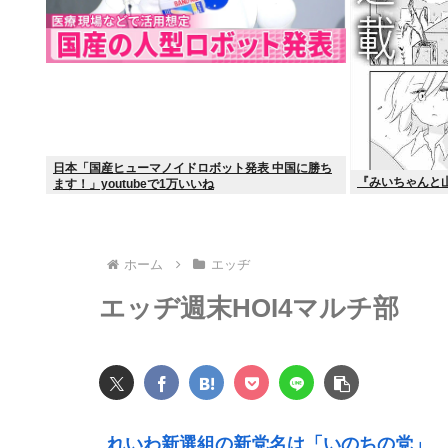
日本「国産ヒューマノイドロボット発表 中国に勝ち
『みいちゃんと
ます！」youtubeで1万いいね
ホーム
エッヂ
エッヂ週末HOI4マルチ部
れいわ新選組の新党名は「いのちの党」