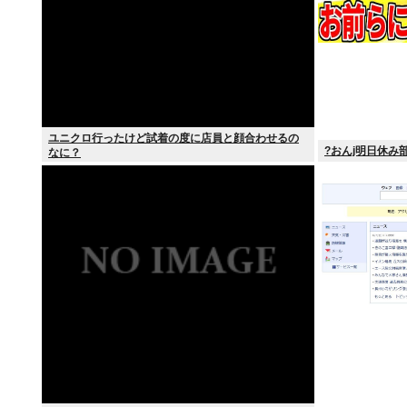
ユニクロ行ったけど試着の度に店員と顔合わせるの
?おんj明日休み部
なに？