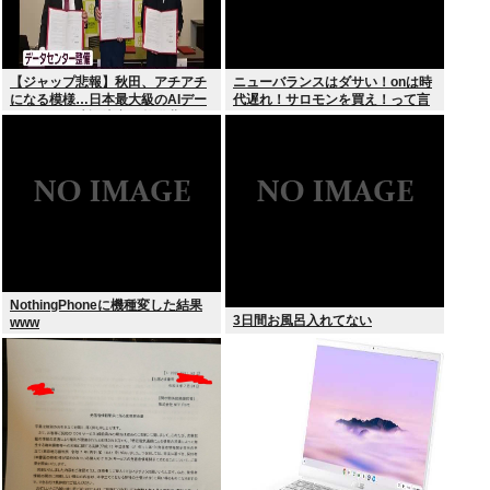
【ジャップ悲報】秋田、アチアチ
ニューバランスはダサい！onは時
になる模様…日本最大級のAIデー
代遅れ！サロモンを買え！って言
タセンター建設決定！整備費は2
われたから買ったんやが
兆円！
NothingPhoneに機種変した結果
3日間お風呂入れてない
www