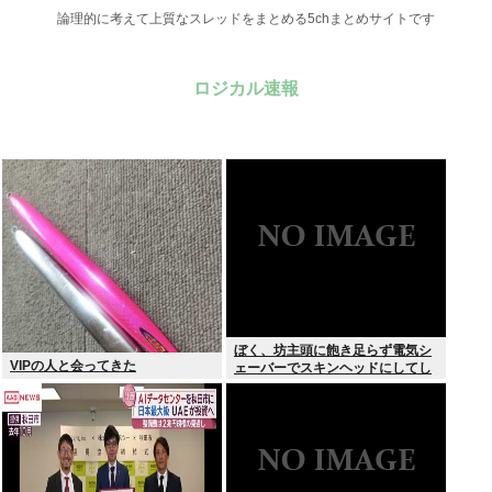
論理的に考えて上質なスレッドをまとめる5chまとめサイトです
ロジカル速報
ぼく、坊主頭に飽き足らず電気シ
VIPの人と会ってきた
ェーバーでスキンヘッドにしてし
まう