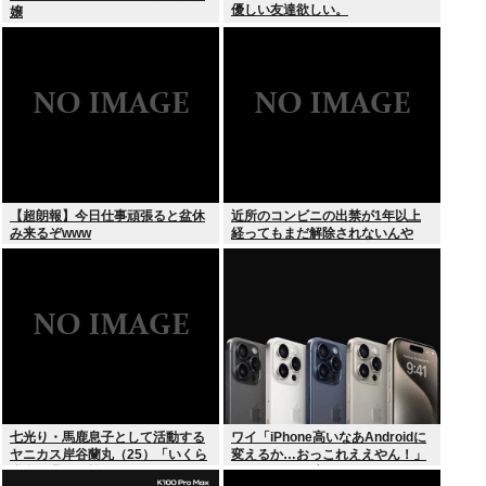
優しい友達欲しい。
嬢
【超朗報】今日仕事頑張ると盆休
近所のコンビニの出禁が1年以上
み来るぞwww
経ってもまだ解除されないんや
が…
七光り・馬鹿息子として活動する
ワイ「iPhone高いなあAndroidに
ヤニカス岸谷蘭丸（25）「いくら
変えるか…おっこれええやん！」
税金を我々が払ってるんだと」
→iPhoneより高い