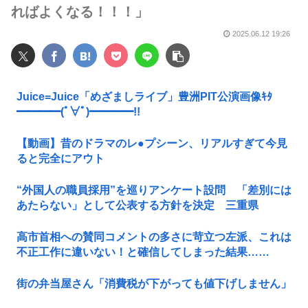
ればよくなる！！！」
2025.06.12 19:26
Juice=Juice「めざましライブ」豊洲PIT公演画像ｷﾀ
━━━━(ﾟ∀ﾟ)━━━━!!
【動画】昔のドラマのレ●プシーン、リアルすぎて今見
ると完全にアウト
“外国人の職員採用”を巡りアンケート設問 「差別には
あたらない」として公表する方針を決定 三重県
高市首相への賛同コメントの多さに苛立つ左派、これは
不正工作に違いない！と確信してしまった結果……
街の弁当屋さん「消費税が下がっても値下げしません」