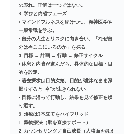
の表れ。正解は一つではない。
3. 学びと内省フェーズ
• マインドフルネスを続けつつ、精神医学や
一般常識を学ぶ。
• 自分の人生とリスクに向き合い、「なぜ自
分は今ここにいるのか」を探る。
4. 目標 → 計画 → 行動 → 修正サイクル
• 休息と内省が進んだら、具体的な目標・目
的を設定。
• 過去探求は目的次第。目的が曖昧なまま深
掘りすると“今”が生きられない。
• 目標に沿って行動し、結果を見て修正を繰
り返す。
5. 治療は3本立てをハイブリッド
1. 薬物療法（脳を直接サポート）
2. カウンセリング／自己成長（人格面を鍛え