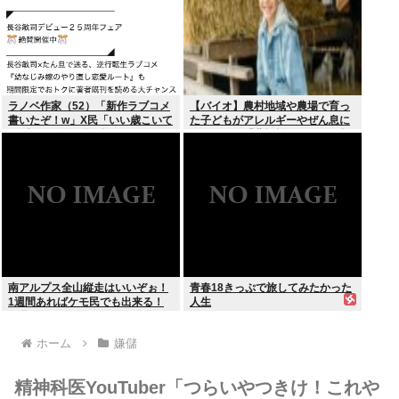
ラノベ作家（52）「新作ラブコメ
【バイオ】農村地域や農場で育っ
書いたぞ！w」X民「いい歳こいて
た子どもがアレルギーやぜん息に
ラブコメ（笑）恥ずかしくない
なりにくい「農場効果」を引き起
の？」
こす細菌が判明
南アルプス全山縦走はいいぞぉ！
青春18きっぷで旅してみたかった
1週間あればケモ民でも出来る！
人生
お盆休みにやってみなイカ？
ホーム
嫌儲
精神科医YouTuber「つらいやつきけ！これや