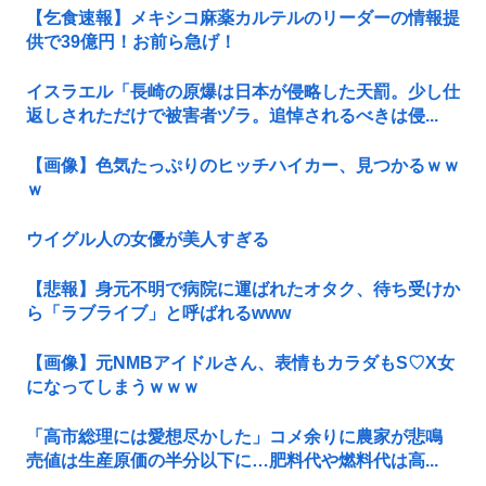
【乞食速報】メキシコ麻薬カルテルのリーダーの情報提
供で39億円！お前ら急げ！
イスラエル「長崎の原爆は日本が侵略した天罰。少し仕
返しされただけで被害者ヅラ。追悼されるべきは侵...
【画像】色気たっぷりのヒッチハイカー、見つかるｗｗ
ｗ
ウイグル人の女優が美人すぎる
【悲報】身元不明で病院に運ばれたオタク、待ち受けか
ら「ラブライブ」と呼ばれるwww
【画像】元NMBアイドルさん、表情もカラダもS♡X女
になってしまうｗｗｗ
「高市総理には愛想尽かした」コメ余りに農家が悲鳴
売値は生産原価の半分以下に…肥料代や燃料代は高...