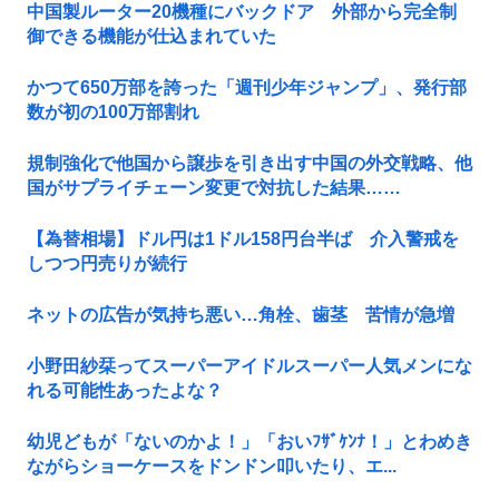
中国製ルーター20機種にバックドア 外部から完全制
御できる機能が仕込まれていた
かつて650万部を誇った「週刊少年ジャンプ」、発行部
数が初の100万部割れ
規制強化で他国から譲歩を引き出す中国の外交戦略、他
国がサプライチェーン変更で対抗した結果……
【為替相場】ドル円は1ドル158円台半ば 介入警戒を
しつつ円売りが続行
ネットの広告が気持ち悪い…角栓、歯茎 苦情が急増
小野田紗栞ってスーパーアイドルスーパー人気メンにな
れる可能性あったよな？
幼児どもが「ないのかよ！」「おいﾌｻﾞｹﾝﾅ！」とわめき
ながらショーケースをドンドン叩いたり、エ...