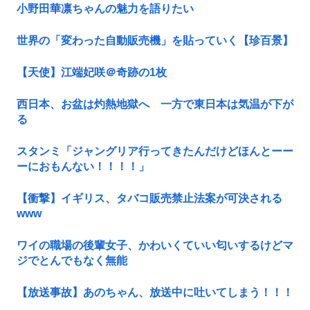
小野田華凛ちゃんの魅力を語りたい
世界の「変わった自動販売機」を貼っていく【珍百景】
【天使】江端妃咲＠奇跡の1枚
西日本、お盆は灼熱地獄へ 一方で東日本は気温が下が
る
スタンミ「ジャングリア行ってきたんだけどほんとーー
ーにおもんない！！！！」
【衝撃】イギリス、タバコ販売禁止法案が可決される
www
ワイの職場の後輩女子、かわいくていい匂いするけどマ
ジでとんでもなく無能
【放送事故】あのちゃん、放送中に吐いてしまう！！！