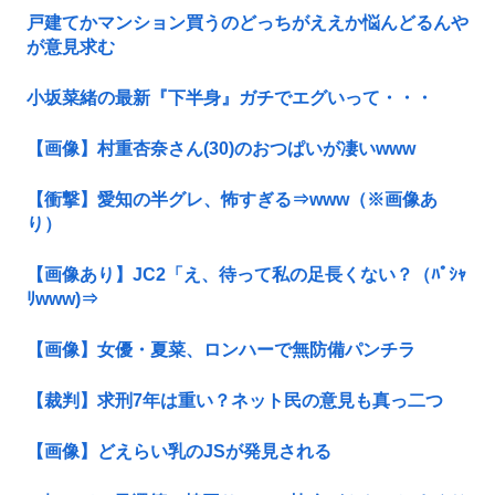
戸建てかマンション買うのどっちがええか悩んどるんや
が意見求む
小坂菜緒の最新『下半身』ガチでエグいって・・・
【画像】村重杏奈さん(30)のおつぱいが凄いwww
【衝撃】愛知の半グレ、怖すぎる⇒www（※画像あ
り）
【画像あり】JC2「え、待って私の足長くない？（ﾊﾟｼｬ
ﾘwww)⇒
【画像】女優・夏菜、ロンハーで無防備パンチラ
【裁判】求刑7年は重い？ネット民の意見も真っ二つ
【画像】どえらい乳のJSが発見される