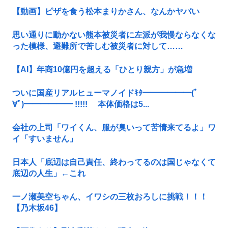
【動画】ピザを食う松本まりかさん、なんかヤバい
思い通りに動かない熊本被災者に左派が我慢ならなくな
った模様、避難所で苦しむ被災者に対して……
【AI】年商10億円を超える「ひとり親方」が急増
ついに国産リアルヒューマノイドｷﾀ━━━━━━(ﾟ
∀ﾟ)━━━━━━ !!!!! 本体価格は5...
会社の上司「ワイくん、服が臭いって苦情来てるよ」ワ
イ「すいません」
日本人「底辺は自己責任、終わってるのは国じゃなくて
底辺の人生」←これ
一ノ瀬美空ちゃん、イワシの三枚おろしに挑戦！！！
【乃木坂46】