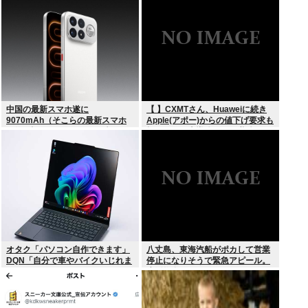
中国の最新スマホ遂に
【 】CXMTさん、Huaweiに続き
9070mAh（そこらの最新スマホ
Apple(アポー)からの値下げ要求も
の約2倍）のバッテリーを積んで
拒否！！！半導体バボー継続
しまうwww
へ！！！
オタク「パソコン自作できます」
八丈島、東海汽船がポカして営業
DQN「自分で車やバイクいじれま
停止になりそうで緊急アピール。
す」
生活物資が届かなくなるかも。ア
シタバ以外に食うものがねえ