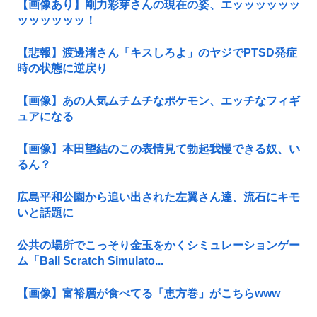
【画像あり】剛力彩芽さんの現在の姿、エッッッッッッ
ッッッッッッ！
【悲報】渡邊渚さん「キスしろよ」のヤジでPTSD発症
時の状態に逆戻り
【画像】あの人気ムチムチなポケモン、エッチなフィギ
ュアになる
【画像】本田望結のこの表情見て勃起我慢できる奴、い
るん？
広島平和公園から追い出された左翼さん達、流石にキモ
いと話題に
公共の場所でこっそり金玉をかくシミュレーションゲー
ム「Ball Scratch Simulato...
【画像】富裕層が食べてる「恵方巻」がこちらwww