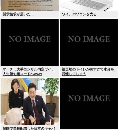
開示請求が届いた…
ワイ、パソコンを売る
マーチ→大手コンサル内定ワイ、
被災地のトイレが臭すぎて水分を
人生勝ち組ロードへwww
我慢してしまう
韓国で自殺配信した日本のキャバ