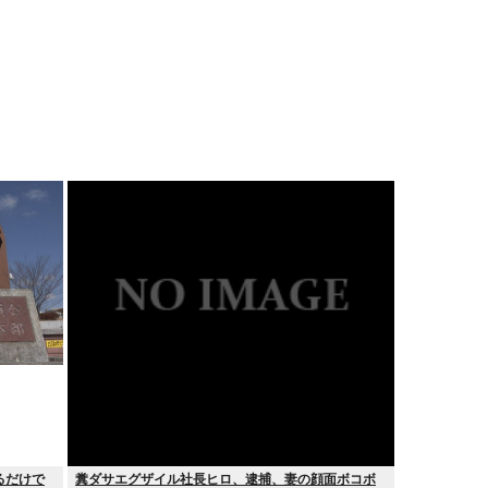
るだけで
糞ダサエグザイル社長ヒロ、逮捕、妻の顔面ボコボ