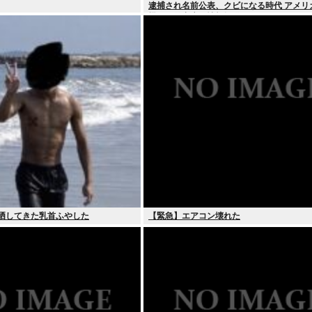
逮捕され名前公表、クビになる時代 アメリ
機関が警察庁に情報提供
が晒してきた乳首ふやした
【緊急】エアコン壊れた