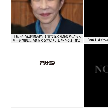
【党内からは同情の声も】高市首相 就任後初の”マッ
【画像】迷惑行
サージ”報道に「疲れてるアピ？」とSNSでは一部か
ら冷ややかな声…被災地視察”PV動画”から続く不信