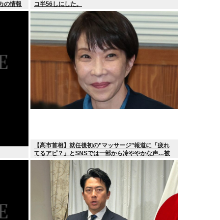
カの情報
コ半56しにした。
【高市首相】就任後初の”マッサージ”報道に「疲れ
てるアピ？」とSNSでは一部から冷ややかな声…被
災地視察”PV動画”から続く不信