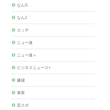
なんG
なんJ
エッヂ
ニュー速
ニュー速＋
ビジネスニュース+
嫌儲
東亜
芸スポ