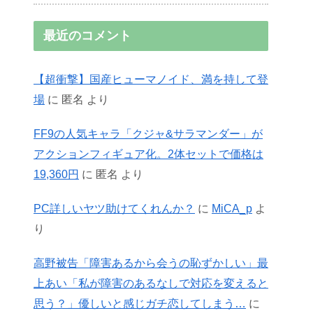
最近のコメント
【超衝撃】国産ヒューマノイド、満を持して登
場
に
匿名
より
FF9の人気キャラ「クジャ&サラマンダー」が
アクションフィギュア化。2体セットで価格は
19,360円
に
匿名
より
PC詳しいヤツ助けてくれんか？
に
MiCA_p
よ
り
高野被告「障害あるから会うの恥ずかしい」最
上あい「私が障害のあるなしで対応を変えると
思う？」優しいと感じガチ恋してしまう…
に