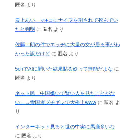
匿名
より
最上あい、マ●コにナイフを刺されて死んでい
たと判明
に
匿名
より
佐藤二朗の件でエッヂに大量の女が居る事がわ
かった訳だけど
に
匿名
より
5chでAIに聞いた結果貼る奴って無能だよな
に
匿名
より
ネット民「中国嫌いで賢い人を見たことがな
い」→愛国者ブチギレで大炎上www
に
匿名
よ
り
インターネット見ると世の中実に馬鹿多いな
に
匿名
より