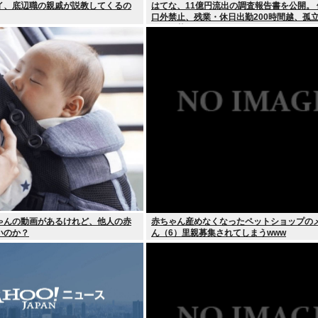
イ、底辺職の親戚が説教してくるの
はてな、11億円流出の調査報告書を公開。
口外禁止、残業・休日出勤200時間越、孤
すぎて草はえる
赤ちゃんの動画があるけれど、他人の赤
赤ちゃん産めなくなったペットショップの
いのか？
ん（6）里親募集されてしまうwww