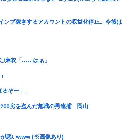
インプ稼ぎするアカウントの収益化停止。今後は
ｷﾞ〇麻衣「……はぁ」
す」
ばるぞー！」
200房を盗んだ無職の男逮捕 岡山
悪いwww (※画像あり)