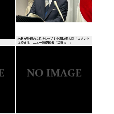
米兵が沖縄の女性をレ●プ！小泉防衛大臣「コメント
は控える」ニュー速愛国者「辺野古！」