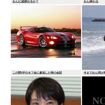
おんjに絵師おるか？
おんj終わる
この間VIPのオフ会に参加した時の会話
今までおんj民