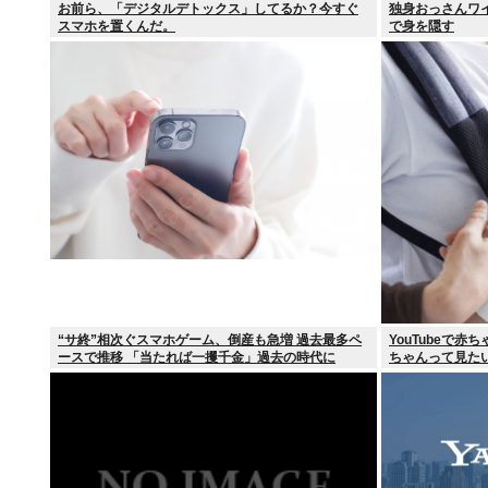
お前ら、「デジタルデトックス」してるか？今すぐ
独身おっさんワ
スマホを置くんだ。
で身を隠す
“サ終”相次ぐスマホゲーム、倒産も急増 過去最多ペ
YouTubeで
ースで推移 「当たれば一攫千金」過去の時代に
ちゃんって見た