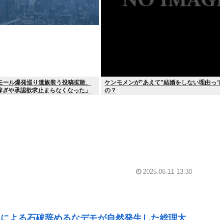
ンモール爆発巡り遺族装う投稿拡散、
ケンモメンが"あえて"結婚をしない理由っ
稼ぎや承認欲求止まらなくなった」
の？
2025.06.11 13:30
民による石破辞めるなデモが自然発生した総理大