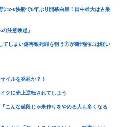
府に2-0快勝で5年ぶり開幕白星！田中雄大は古巣
への注意喚起」
してしまい傷害致死罪を狙う方が量刑的には軽い
ミサイルを発射か？！
レイクに売上逆転されてしまう
」「こんな値段じゃ米作りをやめる人も多くなる