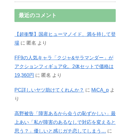
最近のコメント
【超衝撃】国産ヒューマノイド、満を持して登
場
に
匿名
より
FF9の人気キャラ「クジャ&サラマンダー」が
アクションフィギュア化。2体セットで価格は
19,360円
に
匿名
より
PC詳しいヤツ助けてくれんか？
に
MiCA_p
よ
り
高野被告「障害あるから会うの恥ずかしい」最
上あい「私が障害のあるなしで対応を変えると
思う？」優しいと感じガチ恋してしまう…
に