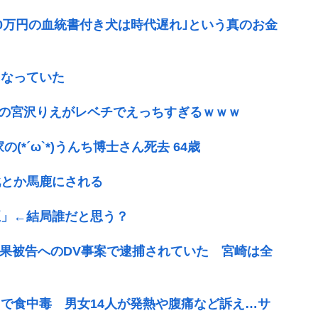
00万円の血統書付き犬は時代遅れ｣という真のお金
になっていた
湾の宮沢りえがレベチでえっちすぎるｗｗｗ
*´ω`*)うんち博士さん死去 64歳
靴とか馬鹿にされる
臣」←結局誰だと思う？
麗果被告へのDV事案で逮捕されていた 宮崎は全
で食中毒 男女14人が発熱や腹痛など訴え…サ