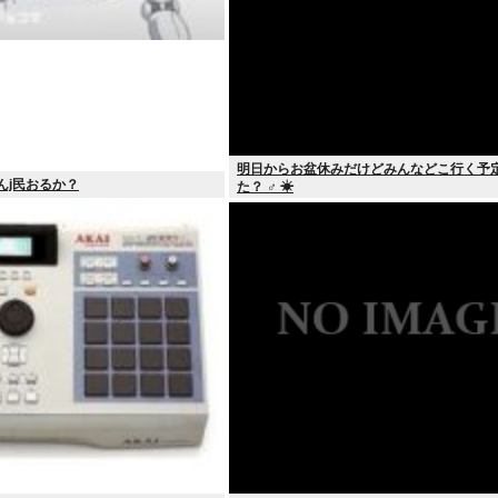
明日からお盆休みだけどみんなどこ行く予
おんj民おるか？
た？ ‍♂ ☀