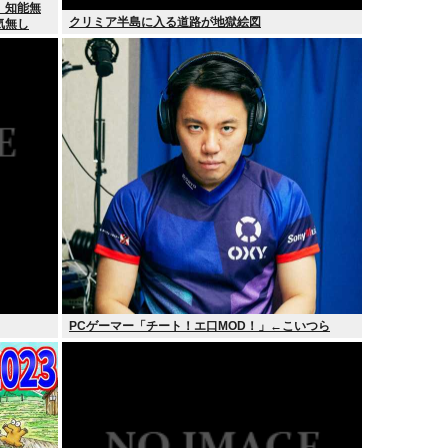
、知能無
クリミア半島に入る道路が地獄絵図
気無し
PCゲーマー「チート！エ口MOD！」←こいつら