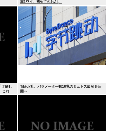
高1ワイ、初めてのおんj。
「了解し
Tiktok社、パラメーター数10兆のミュトス級AIを公
 これ
開へ