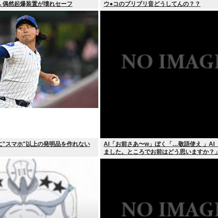
→偶然起爆装置が壊れセーフ
ウ●コのブリブリ音どうしてんの？？
に"スマホ"以上の発明品を作れない
AI「お前さあ〜w」ぼく「…敬語使え 」AI
ました。ところでお前はどう思いますか？」