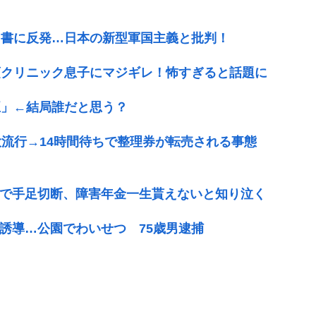
白書に反発…日本の新型軍国主義と批判！
須クリニック息子にマジギレ！怖すぎると話題に
臣」←結局誰だと思う？
大流行→14時間待ちで整理券が転売される事態
故で手足切断、障害年金一生貰えないと知り泣く
誘導…公園でわいせつ 75歳男逮捕