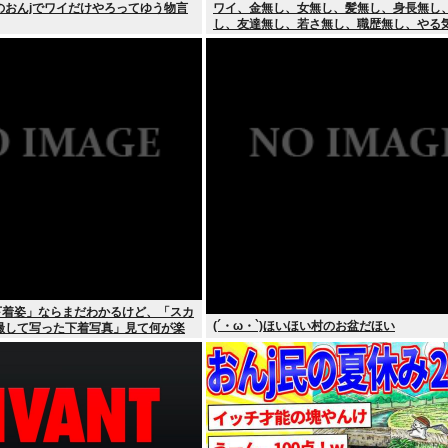
のおんjでワイだけやろってゆう物言
ワイ、金無し、女無し、髪無し、身長無し
し、友達無し、若さ無し、職歴無し、やる
「下着姿」ならまだわかるけど、「スカ
(´・ω・`)ほいほい村のお盆だほい
撮して写った下着写真」見て何が楽