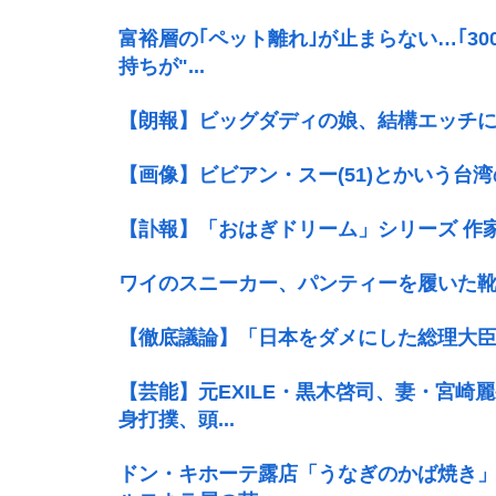
富裕層の｢ペット離れ｣が止まらない…｢3
持ちが"...
【朗報】ビッグダディの娘、結構エッチ
【画像】ビビアン・スー(51)とかいう台
【訃報】「おはぎドリーム」シリーズ 作家の(
ワイのスニーカー、パンティーを履いた
【徹底議論】「日本をダメにした総理大
【芸能】元EXILE・黒木啓司、妻・宮崎
身打撲、頭...
ドン・キホーテ露店「うなぎのかば焼き」