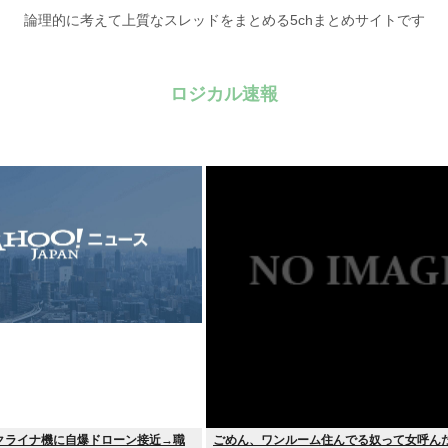
論理的に考えて上質なスレッドをまとめる5chまとめサイトです
ロジカル速報
クライナ機に自爆ドローン接近→職
ごめん、ワンルーム住んでる奴って女呼ん