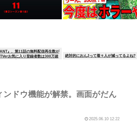
VANT』、第11話の無料配信再生数が
絶対的におんJって着々人が減ってるよね?
 TVerお気に入り登録者数は300万超
歴代トップ
S、ウィンドウ機能が解禁。画面がだん
2025.06.10 12:22