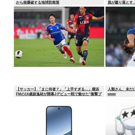
から核爆破する地球防衛策
員が蹴り落とす
【サッカー】「まじ何者？」「上手すぎる…」横浜
人類さん、未だ
FMの16歳超逸材が開幕Jデビュー戦で魅せた”衝撃プ
www
レー”にSNS騒然！「すごい才能」