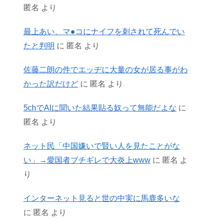
匿名
より
最上あい、マ●コにナイフを刺されて死んでい
たと判明
に
匿名
より
佐藤二朗の件でエッヂに大量の女が居る事がわ
かった訳だけど
に
匿名
より
5chでAIに聞いた結果貼る奴って無能だよな
に
匿名
より
ネット民「中国嫌いで賢い人を見たことがな
い」→愛国者ブチギレで大炎上www
に
匿名
よ
り
インターネット見ると世の中実に馬鹿多いな
に
匿名
より