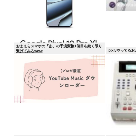
おまえらスマホの「あ」の予測変換1個目を続く限り
pixivやってる
繋げてみろwww