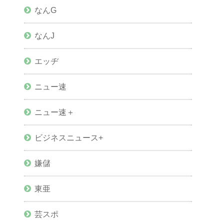
なんG
なんJ
エッヂ
ニュー速
ニュー速＋
ビジネスニュース+
嫌儲
東亜
芸スポ