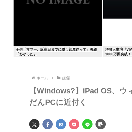
子供「ママー、誕生日までに隠し部屋作って」母親
堺雅人主演『VI
「わかった」
1000万回突破！
えでTBS連ドラ
ホーム
嫌儲
【Windows?】iPad O
だんPCに近付く