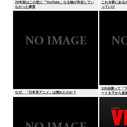
20年前はこの世に「YouTube」なる物が存在してい
これ今家にある
なかった事実
っていけ
100歩譲って
なぜ、「日常系アニメ」は廃れたのか？
ートを下から盗
しいんだ？