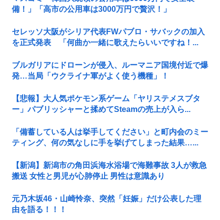
備！」「高市の公用車は3000万円で贅沢！」
セレッソ大阪がシリア代表FWパブロ・サバックの加入
を正式発表 「何曲か一緒に歌えたらいいですね！...
ブルガリアにドローンが侵入、ルーマニア国境付近で爆
発…当局「ウクライナ軍がよく使う機種」！
【悲報】大人気ポケモン系ゲーム「ヤリステメスブタ
ー」パブリッシャーと揉めてSteamの売上が入ら...
「備蓄している人は挙手してください」と町内会のミー
ティング、何の気なしに手を挙げてしまった結果…...
【新潟】新潟市の角田浜海水浴場で海難事故 3人が救急
搬送 女性と男児が心肺停止 男性は意識あり
元乃木坂46・山崎怜奈、突然「妊娠」だけ公表した理
由を語る！！！