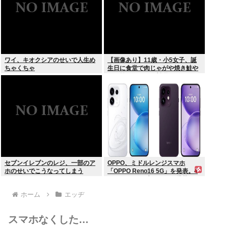
ワイ、キオクシアのせいで人生め
【画像あり】11歳・小5女子、誕
ちゃくちゃ
生日に食堂で肉じゃがや焼き鮭や
玉子焼きなど一品料理をオジサン
みたいに食べる
セブンイレブンのレジ、一部のア
OPPO、ミドルレンジスマホ
ホのせいでこうなってしまう
「OPPO Reno16 5G」を発表。4
つの5000万画素カメラを搭載し、
片手でも操作しやすい小型モデル
ホーム
エッヂ
に
スマホなくした…