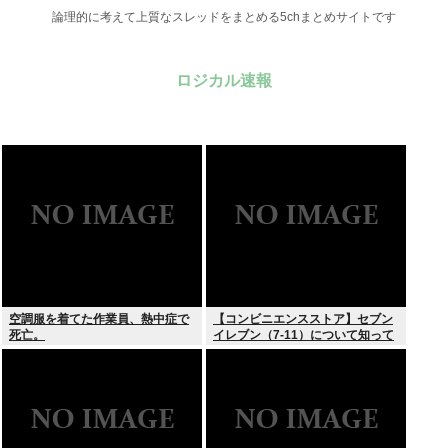
論理的に考えて上質なスレッドをまとめる5chまとめサイトです
ロジカル速報
空調服を着てた作業員、熱中症で
【コンビニエンスストア】セブン
死亡。
イレブン（7-11）について知って
いること