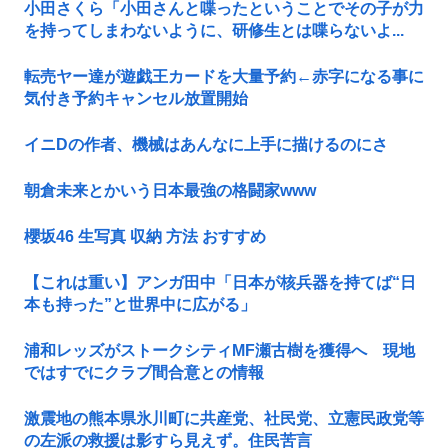
小田さくら「小田さんと喋ったということでその子が力
を持ってしまわないように、研修生とは喋らないよ...
転売ヤー達が遊戯王カードを大量予約←赤字になる事に
気付き予約キャンセル放置開始
イニDの作者、機械はあんなに上手に描けるのにさ
朝倉未来とかいう日本最強の格闘家www
櫻坂46 生写真 収納 方法 おすすめ
【これは重い】アンガ田中「日本が核兵器を持てば“日
本も持った”と世界中に広がる」
浦和レッズがストークシティMF瀬古樹を獲得へ 現地
ではすでにクラブ間合意との情報
激震地の熊本県氷川町に共産党、社民党、立憲民政党等
の左派の救援は影すら見えず。住民苦言