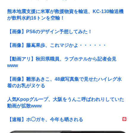
熊本地震支援に米軍が救援物資を輸送、KC-130輸送機
が飲料水約16トンを空輸！
【画像】PS6のデザイン予想してみた！
【画像】藤嶌果歩、これマジかよ・・・・・・
【動画アリ】秋田県職員、ラブホテルから記者会見
www
【画像】雛形あきこ、48歳写真集で見せたハイレグ水
着のお乳がヌケる
人気Kpopグループ、大阪をうんこ呼ばわれりしていた
動画が拡散www
【速報】ホ◯ガキ、今年も晒される