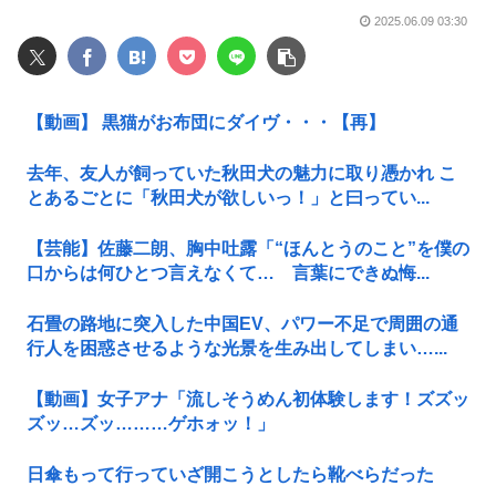
2025.06.09 03:30
【動画】 黒猫がお布団にダイヴ・・・【再】
去年、友人が飼っていた秋田犬の魅力に取り憑かれ こ
とあるごとに「秋田犬が欲しいっ！」と曰ってい...
【芸能】佐藤二朗、胸中吐露「“ほんとうのこと”を僕の
口からは何ひとつ言えなくて… 言葉にできぬ悔...
石畳の路地に突入した中国EV、パワー不足で周囲の通
行人を困惑させるような光景を生み出してしまい…...
【動画】女子アナ「流しそうめん初体験します！ズズッ
ズッ…ズッ………ゲホォッ！」
日傘もって行っていざ開こうとしたら靴べらだった