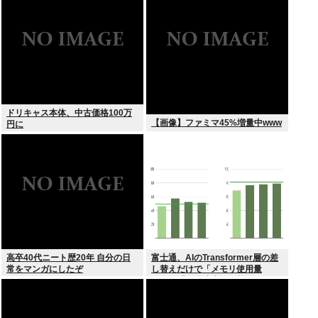
ドリキャス本体、中古価格100万
【画像】ファミマ45%増量中www
円に
高卒40代ニート歴20年 自分の日
富士通、AIのTransformer層の差
常をマンガにしたぞ
し替えだけで「メモリ使用量
1/10」「処理速度475倍」になる
魔改造を発表