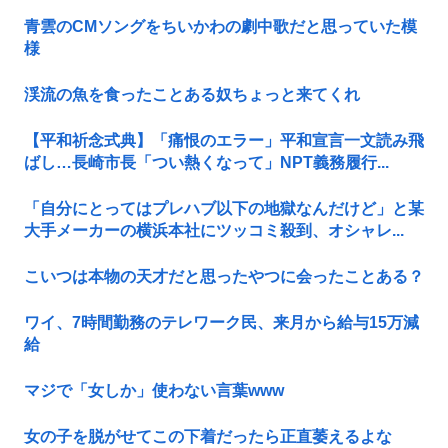
青雲のCMソングをちいかわの劇中歌だと思っていた模
様
渓流の魚を食ったことある奴ちょっと来てくれ
【平和祈念式典】「痛恨のエラー」平和宣言一文読み飛
ばし…長崎市長「つい熱くなって」NPT義務履行...
「自分にとってはプレハブ以下の地獄なんだけど」と某
大手メーカーの横浜本社にツッコミ殺到、オシャレ...
こいつは本物の天才だと思ったやつに会ったことある？
ワイ、7時間勤務のテレワーク民、来月から給与15万減
給
マジで「女しか」使わない言葉www
女の子を脱がせてこの下着だったら正直萎えるよな