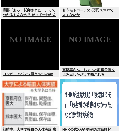
旦那「あっ、托卵された！」って
もうモトローラの3万円スマホで
分かるもんなの？ ぜってー分かん
よくないか
ないだろ。
高級車さん、ちょっと駐車位置を
コンビニでパンツ買うやつwww
はみ出しただけで晒される
wwwWwwWWw
戦時中、大学で輸血の人体実験 患
NHK公式Xがが異例の注意喚起