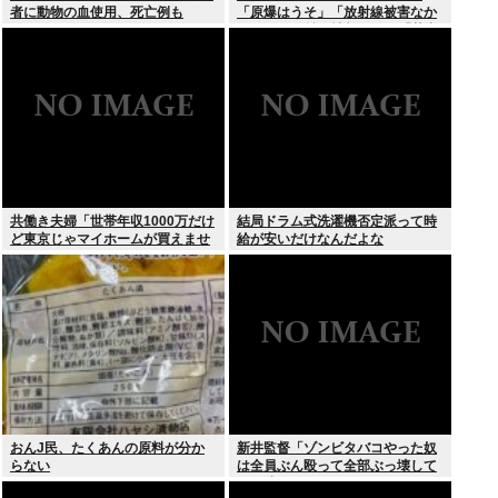
者に動物の血使用、死亡例も
「原爆はうそ」「放射線被害なか
った」SNS拡散情報めぐり「荒唐
無稽」
共働き夫婦「世帯年収1000万だけ
結局ドラム式洗濯機否定派って時
ど東京じゃマイホームが買えませ
給が安いだけなんだよな
ん 」
おんJ民、たくあんの原料が分か
新井監督「ゾンビタバコやった奴
らない
は全員ぶん殴って全部ぶっ壊して
から辞めたい」