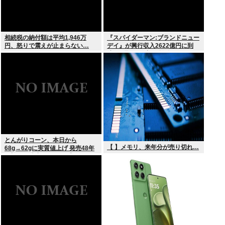
相続税の納付額は平均1,946万
『スパイダーマン:ブランドニュー
円、怒りで震えが止まらない…
デイ』が興行収入2622億円に到
達！2週目も好調に推移へ
とんがりコーン、本日から
【 】メモリ、来年分が売り切れ…
68g→62gに実質値上げ 発売48年
で初の箱縮小 メーカー「CO2も
1067トン削減できます笑」