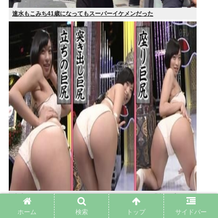
速水もこみち41歳になってもスーパーイケメンだった
彼氏がいないと謳いケツのデカさで売れてタワマンを購入しプロゲー
マーと結婚したグラドル、息子が「自閉スペクトラム症」と診断され
ホーム
検索
トップ
サイドバー
泣く