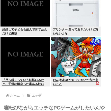
結婚して子どもも産んで育てたん
プリンター 買っておきたいけど買
だけど孤独
わないよな
『尺八様』っていう妖怪いるけ
おんj初心者が知っておいた方が良
ど、子供の頃会った事ある奴い
いこと
る？？
ホーム
エッヂ
寝転びながらエッチなPCゲームがしたいんや