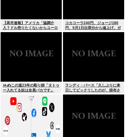
【高市速報】アメリカ「協調介
コカコーラ240円、ジョージ180
入？ドル売りたくないからユーロ
円、9月1日出荷分から値上げ。ガ
売るわ」EU激怒www
ソリンより高いとか意味不明すぎ
る
ᝰ✍この道23年の彫り師「タトゥ
ランディ・バース「久しぶりに来
ー入れてる奴は全員バカです」
日してビックリしたのが、掛布さ
んの髪の毛が増えていた。岡田さ
んは髪の毛がなくなってた」