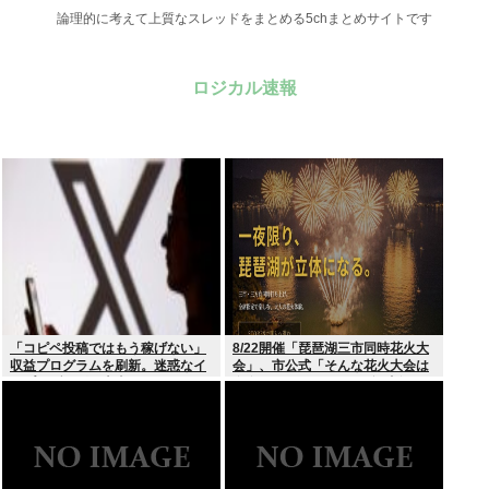
論理的に考えて上質なスレッドをまとめる5chまとめサイトです
ロジカル速報
「コピペ投稿ではもう稼げない」
8/22開催「琵琶湖三市同時花火大
収益プログラムを刷新。迷惑なイ
会」、市公式「そんな花火大会は
ンプレゾンビは本当にいなくなる
存在しない」→ SNS阿鼻叫喚
のか？