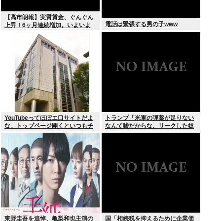
【高市朗報】実質賃金、ぐんぐん
電話は緊張する男の子www
上昇！6ヶ月連続増加。いよいよ
国民も豊かさを実感か？インフレ
加速しなければ
YouTubeってほぼエ口サイトだよ
トランプ「米軍の弾薬が足りない
な。トップページ開くといつもチ
なんて嘘だからな、リークした奴
アダンスとかローアングルで撮影
は懲役刑だ！」
した街撮り動画ばっか出てくるじ
ゃん
東野圭吾を追悼、亀梨和也主演の
国「相続税を抑えるために企業価