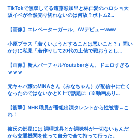
TikTokで無双してる遠藤彩加里と林仁愛のハロショ大
阪イベが全然売り切れないのは何故？ボトム2...
【画像】エレベーターガール、AVデビューwww
小原ブラス「若くいようとすることは悪いこと？」問い
かけに私見「若作りして20代の土俵で戦おうとし...
【画像】新人バーチャルYoutuberさん、ドエロすぎる
ｗｗｗ
元キャバ嬢のMINAさん（みなちゃん）が配信中に亡く
なったのではないかとX上で話題に（※動画あり...
【衝撃】NHK職員が番組出演タレントから性被害←こ
れ！
彼氏の部屋には 調理道具とか調味料が一切ないもんだ
から交通機関を使って自分で全て持って行った。