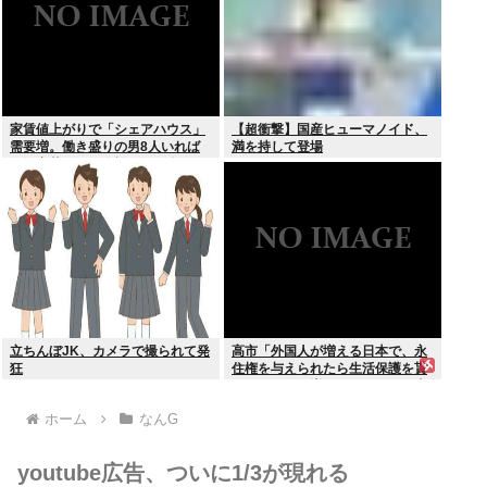
家賃値上がりで「シェアハウス」
【超衝撃】国産ヒューマノイド、
需要増。働き盛りの男8人いれば
満を持して登場
一軒家暮らしも余裕で毎日楽しい
立ちんぼJK、カメラで撮られて発
高市「外国人が増える日本で、永
狂
住権を与えられたら生活保護を貰
うなんて人が増えては困る。日本
人以上の水準の人のみ許可しま
ホーム
なんG
す」
youtube広告、ついに1/3が現れる