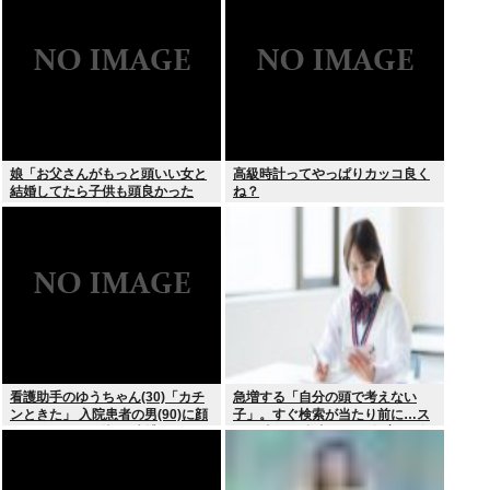
ちらか」父の答え「50%引きの
肉」
娘「お父さんがもっと頭いい女と
高級時計ってやっぱりカッコ良く
結婚してたら子供も頭良かった
ね？
よ。頭悪いクソ女と結婚してごめ
んなさいって謝れよ」どう返せば
いい？
看護助手のゆうちゃん(30)「カチ
急増する「自分の頭で考えない
ンときた」 入院患者の男(90)に顔
子」。すぐ検索が当たり前に…ス
面パンチを叩き込む 逮捕
マホ時代の”親切すぎる教育”が奪
った力