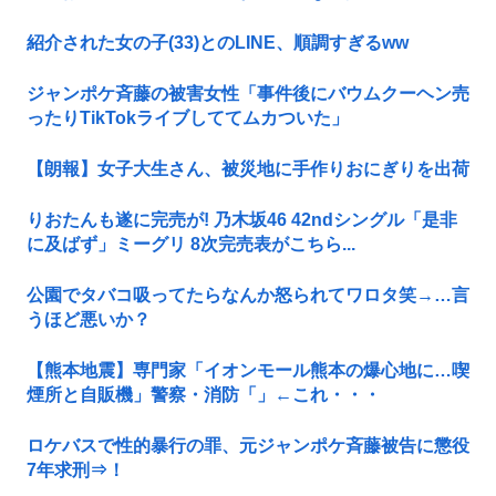
紹介された女の子(33)とのLINE、順調すぎるww
ジャンポケ斉藤の被害女性「事件後にバウムクーヘン売
ったりTikTokライブしててムカついた」
【朗報】女子大生さん、被災地に手作りおにぎりを出荷
りおたんも遂に完売が! 乃木坂46 42ndシングル「是非
に及ばず」ミーグリ 8次完売表がこちら...
公園でタバコ吸ってたらなんか怒られてワロタ笑→…言
うほど悪いか？
【熊本地震】専門家「イオンモール熊本の爆心地に…喫
煙所と自販機」警察・消防「」←これ・・・
ロケバスで性的暴行の罪、元ジャンポケ斉藤被告に懲役
7年求刑⇒！