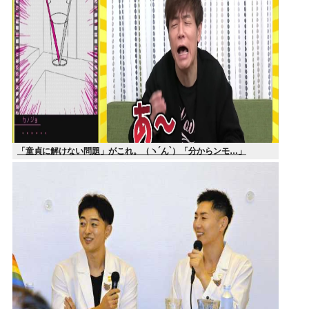
「童貞に解けない問題」がこれ。（ヽ´ん`）「分からンモ…」