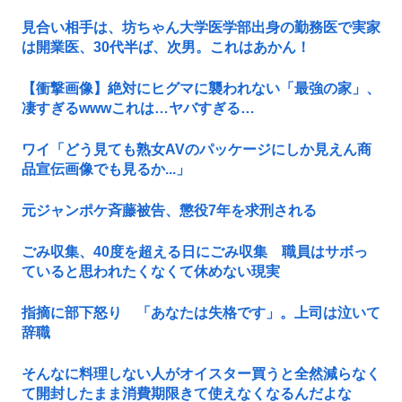
見合い相手は、坊ちゃん大学医学部出身の勤務医で実家
は開業医、30代半ば、次男。これはあかん！
【衝撃画像】絶対にヒグマに襲われない「最強の家」、
凄すぎるwwwこれは…ヤバすぎる…
ワイ「どう見ても熟女AVのパッケージにしか見えん商
品宣伝画像でも見るか...」
元ジャンポケ斉藤被告、懲役7年を求刑される
ごみ収集、40度を超える日にごみ収集 職員はサボっ
ていると思われたくなくて休めない現実
指摘に部下怒り 「あなたは失格です」。上司は泣いて
辞職
そんなに料理しない人がオイスター買うと全然減らなく
て開封したまま消費期限きて使えなくなるんだよな