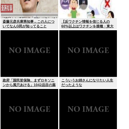
斎藤元彦兵庫県知事←この人につ
【反ワクチン情報を信じる人の
いてなんG民が知ってること
60%以上はワクチンを接種・東大
と東北大が3万1000人を調査】ワ
クチン忌避と、信じている誤情報
の多さの双方に共通する要因は若
年、低収入、SNSから情報を得て
いる
政府「国民皆保険、まずロキソニ
こういうお姉さんになりたい人生
ンから風穴あける」1042品目の薬
だったような
価4分の1を保険適用外で財布直
撃、2027年3月開始