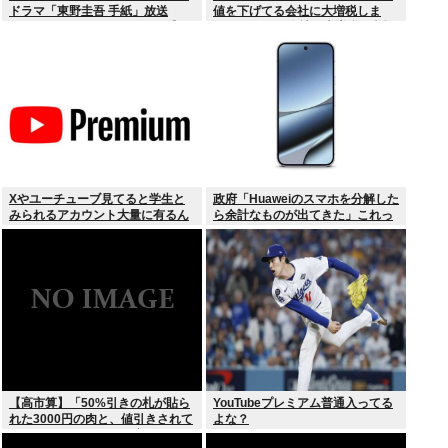
ドラマ「東野圭吾 手紙」放送
値を下げてる会社に大増税しま
TVerでリアルタイム配信、見逃し
す。低PBRの会社は大増税を覚悟
配信も
せよ」
Xやユーチューブ見てると学生と
政府「Huaweiのスマホを分解した
みられるアカウント大量に有るん
ら余計なものが出てきた」これっ
けど
て結局なんだったの？
【高市算】「50%引きの札が貼ら
YouTubeプレミアム普通入ってる
れた3000円の肉と、値引きされて
よな？
いない1000円の肉では安いのはど