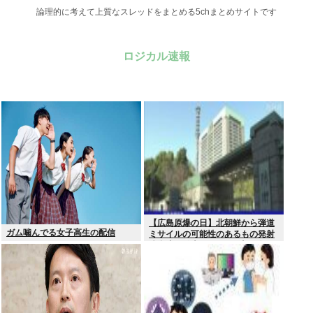
論理的に考えて上質なスレッドをまとめる5chまとめサイトです
ロジカル速報
【広島原爆の日】北朝鮮から弾道
ガム噛んでる女子高生の配信
ミサイルの可能性のあるもの発射
防衛省が発表8月6日 17時12分配
信