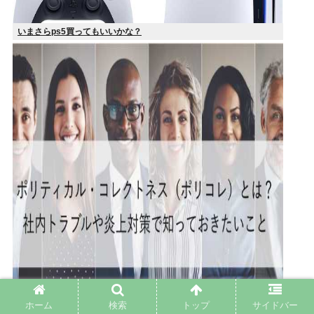
いまさらps5買ってもいいかな？
ホーム
検索
トップ
サイドバー
独身税ってどうして批判されるんや？