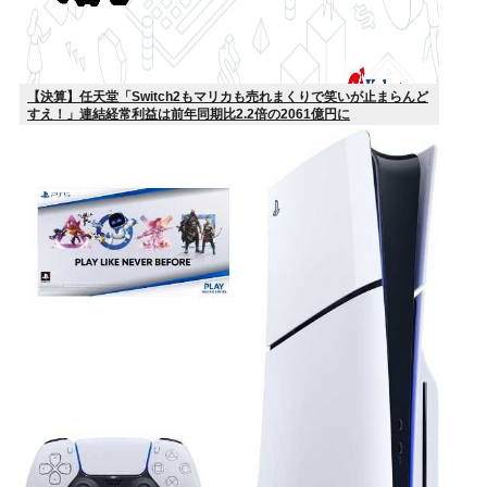
【決算】任天堂「Switch2もマリカも売れまくりで笑いが止まらんど
すえ！」連結経常利益は前年同期比2.2倍の2061億円に