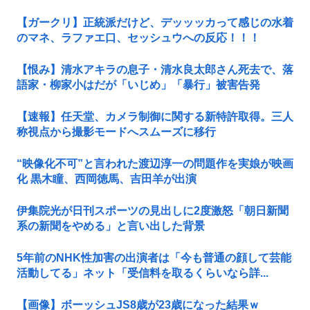
【ガークリ】正統派だけど、デッッッカって感じの水着
のマネ、ラファエ口、セッシュウへの反応！！！
【恨み】清水アキラの息子・清水良太郎さん死去で、落
語家・柳家小はだが「いじめ」「暴行」被害告発
【速報】任天堂、カメラ制御に関する新特許取得。三人
称視点から撮影モードへスムーズに移行
“映像化不可”と言われた渡辺淳一の問題作を実娘が映画
化 黒木瞳、西岡徳馬、吉田羊が出演
伊集院光が日刊スポーツの見出しに2度激怒「朝日新聞
系の新聞をやめる」と言い出した背景
5年前のNHK性加害の出演者は「今も普通の顔して芸能
活動してる」ネット「受信料を取るくらいなら詳...
【画像】ボーッシュJS8歳が23歳になった結果ｗ