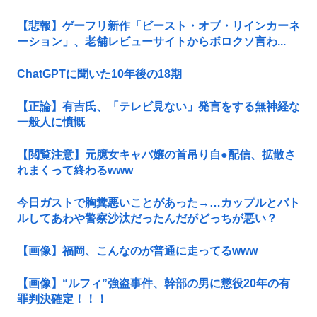
【悲報】ゲーフリ新作「ビースト・オブ・リインカーネ
ーション」、老舗レビューサイトからボロクソ言わ...
ChatGPTに聞いた10年後の18期
【正論】有吉氏、「テレビ見ない」発言をする無神経な
一般人に憤慨
【閲覧注意】元臆女キャバ嬢の首吊り自●配信、拡散さ
れまくって終わるwww
今日ガストで胸糞悪いことがあった→…カップルとバト
ルしてあわや警察沙汰だったんだがどっちが悪い？
【画像】福岡、こんなのが普通に走ってるwww
【画像】“ルフィ”強盗事件、幹部の男に懲役20年の有
罪判決確定！！！