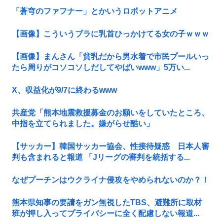
「蒼穹のファフナー」とかいうロボットアニメ
【画像】こういうブラに乳首ひっかけてる女の子ｗｗｗ
【画像】まんさん「貧乳だから男水着で市民プールいっ
たら周りがコソコソしだしてやばいwww」5万い...
X、収益化が9/7に終わるwww
共産党「熊本地震救援募金のお願いをしていたところ、
中指を立てられました。嫌がらせ酷い」
【サッカー】韓国サッカー協会、性接待疑惑 日本人審
判も含まれると報道 「Jリーグの審判を統括する...
なぜプーチンはウクライナ侵攻をやめられないのか？！
熊本県知事の要請をガン無視したTBS、避難所に取材
班が押し入ってプライバシーに全く配慮しない報道...