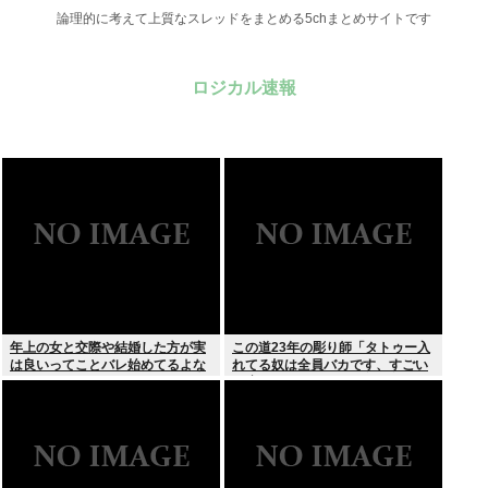
論理的に考えて上質なスレッドをまとめる5chまとめサイトです
ロジカル速報
年上の女と交際や結婚した方が実
この道23年の彫り師「タトゥー入
は良いってことバレ始めてるよな
れてる奴は全員バカです、すごい
民度低い」