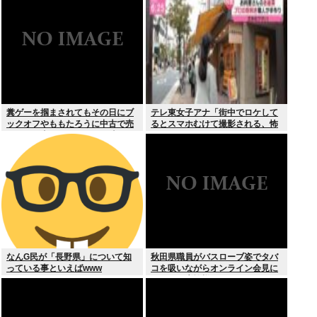
糞ゲーを掴まされてもその日にブ
テレ東女子アナ「街中でロケして
ックオフやももたろうに中古で売
るとスマホむけて撮影される、怖
りつける事ができなくなる時代に
いからやめてね」
突入
なんG民が「長野県」について知
秋田県職員がバスローブ姿でタバ
っている事といえばwww
コを吸いながらオンライン会見に
どこのお貴族様だよw