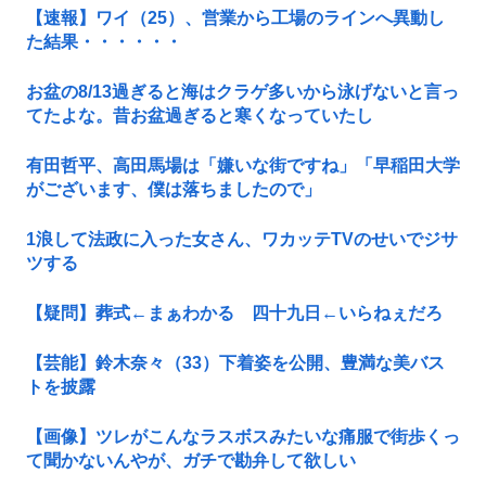
【速報】ワイ（25）、営業から工場のラインへ異動し
た結果・・・・・・
お盆の8/13過ぎると海はクラゲ多いから泳げないと言っ
てたよな。昔お盆過ぎると寒くなっていたし
有田哲平、高田馬場は「嫌いな街ですね」「早稲田大学
がございます、僕は落ちましたので」
1浪して法政に入った女さん、ワカッテTVのせいでジサ
ツする
【疑問】葬式←まぁわかる 四十九日←いらねぇだろ
【芸能】鈴木奈々（33）下着姿を公開、豊満な美バス
トを披露
【画像】ツレがこんなラスボスみたいな痛服で街歩くっ
て聞かないんやが、ガチで勘弁して欲しい