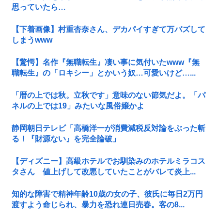
思っていたら…
【下着画像】村重杏奈さん、デカパイすぎて万バズして
しまうwww
【驚愕】名作『無職転生』凄い事に気付いたwww『無
職転生』の「ロキシー」とかいう奴…可愛いけど…...
「暦の上では秋。立秋です」意味のない節気だよ。「パ
ネルの上では19」みたいな風俗嬢かよ
静岡朝日テレビ「高橋洋一が消費減税反対論をぶった斬
る！『財源ない』を完全論破」
【ディズニー】高級ホテルでお馴染みのホテルミラコス
タさん 値上げして改悪していたことがバレて炎上...
知的な障害で精神年齢10歳の女の子、彼氏に毎日2万円
渡すよう命じられ、暴力を恐れ連日売春。客の8...