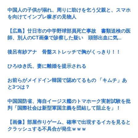
中国人の子供が溺れ、周りに助けを乞う父親と、スマホ
を向けてインプレ稼ぎの見物人
【広島】廿日市の中学野球部員死亡事故 書類送検の医
師、別人のCT画像で診察した疑い 頭部出血に気...
後呂有紗アナ 骨盤ストレッチで胸がくっきり！！
ひろゆき氏、妻に離婚を提示される
お前らがメイドイン韓国で認めてるもの 「キムチ」あ
と3つは？
中国国防省、海自イージス艦のトマホーク実射試験を批
判「国際社会は新型軍国主義を団結して阻止を」！
【画像】部屋作りゲーム、確率で出現するイカを見ると
クラッシュする不具合が発生ｗｗｗ