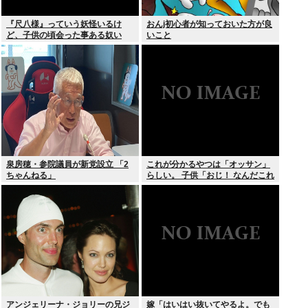
『尺八様』っていう妖怪いるけ
おんj初心者が知っておいた方が良
ど、子供の頃会った事ある奴い
いこと
る？？
泉房穂・参院議員が新党設立 「2
これが分かるやつは「オッサン」
ちゃんねる」
らしい。 子供「おじ！ なんだこれ
は！」
アンジェリーナ・ジョリーの兄ジ
嫁「はいはい抜いてやるよ。でも