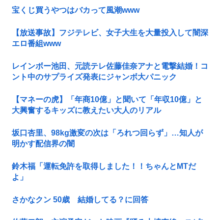
宝くじ買うやつはバカって風潮www
【放送事故】フジテレビ、女子大生を大量投入して闇深
エロ番組www
レインボー池田、元読テレ佐藤佳奈アナと電撃結婚！コ
ント中のサプライズ発表にジャンボ大パニック
【マネーの虎】「年商10億」と聞いて「年収10億」と
大興奮するキッズに教えたい大人のリアル
坂口杏里、98kg激変の次は「ろれつ回らず」…知人が
明かす配信界の闇
鈴木福「運転免許を取得しました！！ちゃんとMTだ
よ」
さかなクン 50歳 結婚してる？に回答