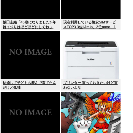
飯田圭織「45歳になりました✨年
現在利用している格安SIMサービ
齢イジりはほどほどにしてね 」
スTOP3 3位IIJmio、2位povo、1
位ahamo
結婚して子どもも産んで育てたん
プリンター 買っておきたいけど買
だけど孤独
わないよな