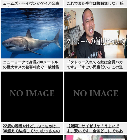
ェームズ・ヘイヴンがゲイと公表
これでまた半年は接触無しな」 暗
元妻の生配信に出演しカミングア
黙のこれツラ過ぎるだろ
ウト ヤフコメ「顔見ればわかる」
ニューヨークで身長200メートル
「タトゥー入れてる奴は全員バカ
の巨大サメの被害相次ぐ、放射能
です」「すごい民度低い」この道
で巨大化した恐れ、Yahooニュー
23年の彫り師YouTuberの動画が
スより
話題
22歳の若者やけど、ぶっちゃけ、
【疑問】サイゼリヤ「うまいで
30超えて結婚してないおっさんの
す、安いです、全国どこにでもあ
こと見下してる
ります」←こいつの弱点