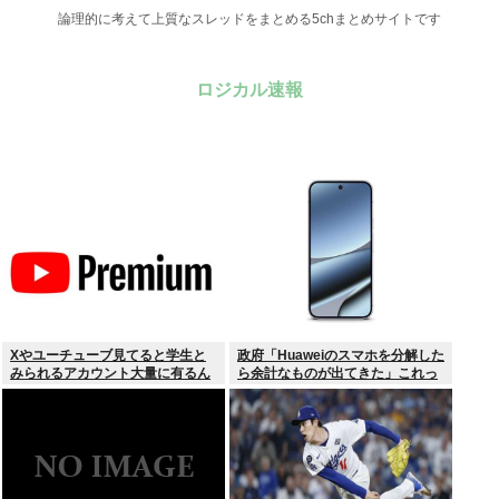
論理的に考えて上質なスレッドをまとめる5chまとめサイトです
ロジカル速報
Xやユーチューブ見てると学生と
政府「Huaweiのスマホを分解した
みられるアカウント大量に有るん
ら余計なものが出てきた」これっ
けど
て結局なんだったの？