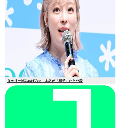
きゃりーぱみゅぱみゅ、本名が「桐子」だと公表