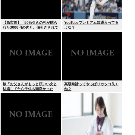
【高市算】「50%引きの札が貼ら
YouTubeプレミアム普通入ってる
れた3000円の肉と、値引きされて
よな？
いない1000円の肉では安いのはど
ちらか」父の答え「50%引きの
肉」
娘「お父さんがもっと頭いい女と
高級時計ってやっぱりカッコ良く
結婚してたら子供も頭良かった
ね？
よ。頭悪いクソ女と結婚してごめ
んなさいって謝れよ」どう返せば
いい？