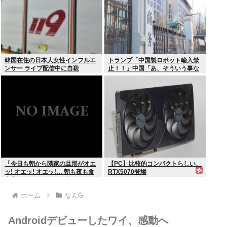
韓国在住の日本人女性インフルエ
トランプ「中国製ロボット輸入禁
ンサー ライブ配信中に自殺
止！！」中国「あ、そういう事な
らアメリカの安全の為にドローン
の輸出も止めるね？」
「今日も朝から隣家の旦那がオエ
【PC】比較的コンパクトらしい、
ッ! オエッ! オエッ!… 朝も夜も食
RTX5070登場
事中もかなりえづきの音がして不
愉快な1日が始まります…」
ホーム
なんG
Androidデビューしたワイ、感動へ