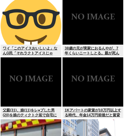
発生
ワイ「このアイスおいしいよ」な
38歳の兄が実家におるんやが、7
んG民「それラクトアイスじゃ
年くらいニートしとる。親が死ん
ん」
だ後の処理どうしよう
父親(31)、娘(11)をレ●プした男
1Kアパートの家賃が10万円以上す
(20)を娘のティクトク垢で自宅に
る時代、年金14万円前後だと賃貸
誘い出し自助 2人とも逮捕
の人は無理じゃね？