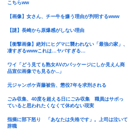
こちらww
【画像】女さん、チー牛を嫌う理由が判明するwww
【謎】長崎から原爆感がしない理由
【衝撃画像】絶対にヒグマに襲われない「最強の家」、
凄すぎるwwwこれは…ヤバすぎる…
ワイ「どう見ても熟女AVのパッケージにしか見えん商
品宣伝画像でも見るか...」
元ジャンポケ斉藤被告、懲役7年を求刑される
ごみ収集、40度を超える日にごみ収集 職員はサボっ
ていると思われたくなくて休めない現実
指摘に部下怒り 「あなたは失格です」。上司は泣いて
辞職