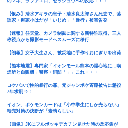
のマネ、ラファエ口、セッシュウへの反応！！！
【恨み】清水アキラの息子・清水良太郎さん死去で、落
語家・柳家小はだが「いじめ」「暴行」被害告発
【速報】任天堂、カメラ制御に関する新特許取得。三人
称視点から撮影モードへスムーズに移行
【朗報】女子大生さん、被災地に手作りおにぎりを出荷
【熊本地震】専門家「イオンモール熊本の爆心地に…喫
煙所と自販機」警察・消防「」←これ・・・
ロケバスで性的暴行の罪、元ジャンポケ斉藤被告に懲役
7年求刑⇒！
イオン、ポケモンカードは「小中学生にしか売らない」
転売対策の決断が「素晴らしい」
【画像】JKにフルボッキデカチン見せた時の反応集が