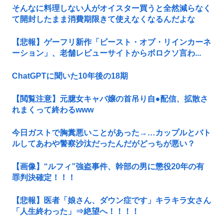
そんなに料理しない人がオイスター買うと全然減らなく
て開封したまま消費期限きて使えなくなるんだよな
【悲報】ゲーフリ新作「ビースト・オブ・リインカーネ
ーション」、老舗レビューサイトからボロクソ言わ...
ChatGPTに聞いた10年後の18期
【閲覧注意】元臆女キャバ嬢の首吊り自●配信、拡散さ
れまくって終わるwww
今日ガストで胸糞悪いことがあった→…カップルとバト
ルしてあわや警察沙汰だったんだがどっちが悪い？
【画像】“ルフィ”強盗事件、幹部の男に懲役20年の有
罪判決確定！！！
【悲報】医者「娘さん、ダウン症です」キラキラ女さん
「人生終わった」⇒絶望へ！！！！