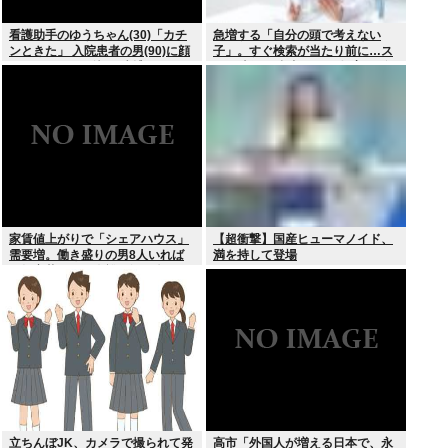
看護助手のゆうちゃん(30)「カチ
急増する「自分の頭で考えない
ンときた」 入院患者の男(90)に顔
子」。すぐ検索が当たり前に…ス
面パンチを叩き込む 逮捕
マホ時代の”親切すぎる教育”が奪
った力
家賃値上がりで「シェアハウス」
【超衝撃】国産ヒューマノイド、
需要増。働き盛りの男8人いれば
満を持して登場
一軒家暮らしも余裕で毎日楽しい
立ちんぼJK、カメラで撮られて発
高市「外国人が増える日本で、永