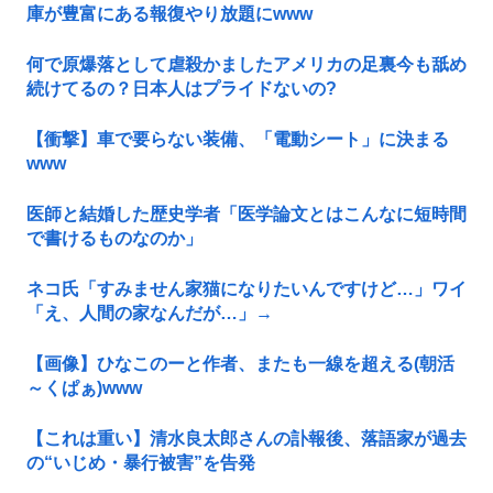
庫が豊富にある報復やり放題にwww
何で原爆落として虐殺かましたアメリカの足裏今も舐め
続けてるの？日本人はプライドないの?
【衝撃】車で要らない装備、「電動シート」に決まる
www
医師と結婚した歴史学者「医学論文とはこんなに短時間
で書けるものなのか」
ネコ氏「すみません家猫になりたいんですけど…」ワイ
「え、人間の家なんだが…」→
【画像】ひなこのーと作者、またも一線を超える(朝活
～くぱぁ)www
【これは重い】清水良太郎さんの訃報後、落語家が過去
の“いじめ・暴行被害”を告発