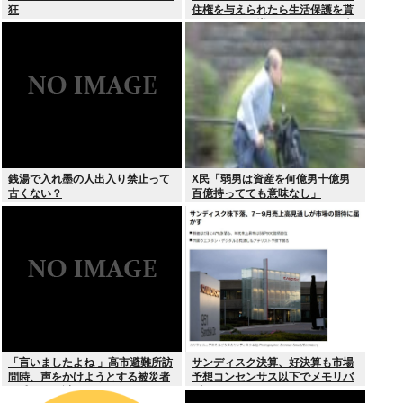
狂
住権を与えられたら生活保護を貰
うなんて人が増えては困る。日本
人以上の水準の人のみ許可しま
す」
銭湯で入れ墨の人出入り禁止って
X民「弱男は資産を何億男十億男
古くない？
百億持ってても意味なし」
「言いましたよね 」高市避難所訪
サンディスク決算、好決算も市場
問時、声をかけようとする被災者
予想コンセンサス以下でメモリバ
を威圧する謎のハゲガードマンが
ブル終了へ