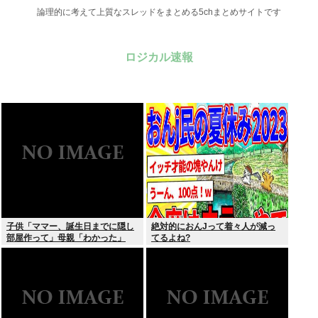
論理的に考えて上質なスレッドをまとめる5chまとめサイトです
ロジカル速報
子供「ママー、誕生日までに隠し
絶対的におんJって着々人が減っ
部屋作って」母親「わかった」
てるよね?