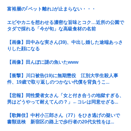
富裕層の｢ペット離れ｣が止まらない・・・
エビやカニを想わせる濃密な旨味とコク…近所の公園で
タダで採れる「今が旬」な高級食材の名前
【画像】田中みな実さん(39)、中出し婚した途端あっさ
りした顔になる
【画像】田んぼに謎の魚いたwww
【衝撃】川口被告(19)に無期懲役 江別大学生殺人事
件、19歳で取り返しのつかない代償を背負うこ...
【悲報】同性愛者女さん「女と付き合うの地獄すぎる、
男はどうやって耐えてんの？」←コレは同意せざる...
【歌舞伎】中村小三郎さん（77）をひき逃げの疑いで
書類送検 新宿区の路上で歩行者の20代女性をは...