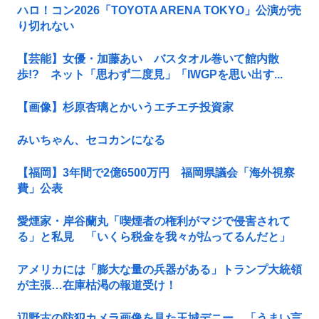
ハロ！コン2026「TOYOTA ARENA TOKYO」公演が売
り切れない
【芸能】女優・加藤あい バスタオル巻いて館内散
歩!? ネット「思わず二度見」「IWGPを思い出す...
【画像】杉原杏璃とかいうエチエチ投資家
みいちゃん、セコカンになる
【福岡】3年間で2億6500万円 福岡県議会「海外視察
費」公表
愛煙家・岸谷蘭丸「喫煙者の権利がマジで侵害されて
る」と私見 「いくら税金を我々が払ってるんだと」
アメリカには「膨大な量の兵器がある」トランプ大統領
が主張…在庫枯渇の報道受け！
辺野古の防犯カメラ画像を見た玉城デニー、「うまい言