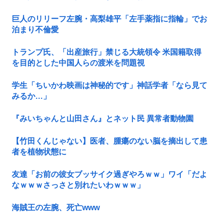
巨人のリリーフ左腕・高梨雄平「左手薬指に指輪」でお
泊まり不倫愛
トランプ氏、「出産旅行」禁じる大統領令 米国籍取得
を目的とした中国人らの渡米を問題視
学生「ちいかわ映画は神秘的です」神話学者「なら見て
みるか…」
『みいちゃんと山田さん』とネット民 異常者動物園
【竹田くんじゃない】医者、腫瘍のない脳を摘出して患
者を植物状態に
友達「お前の彼女ブッサイク過ぎやろｗｗ」ワイ「だよ
なｗｗｗさっさと別れたいわｗｗｗ」
海賊王の左腕、死亡www