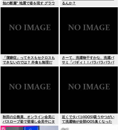
知の断層" 地震で姿を現す グラウ
るんか？
ンドに地割れ校舎に亀裂 八代市
「潔癖症」ってキスもセクロスも
さーて、洗濯物干すかな、洗濯バ
できないのでは？ 外食も無理だ
サミ「バギィ！！パラパラパラパ
ろ。
ラ」
秋田の公務員、オンライン会見に
近くでタバコ(iQOS)吸うやつがい
バスローブ姿で登場し会見中にタ
て洗濯物が全部iQOS臭くなった
バコを吸う←あのさあ！