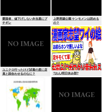
愛国者、値下げしない弁当屋にブ
上野恩賜公園 ケンモメンは読める
チギレ
の？
ユニクロ行ったけど試着の度に店
?おんj明日休み部?
員と顔合わせるのなに？