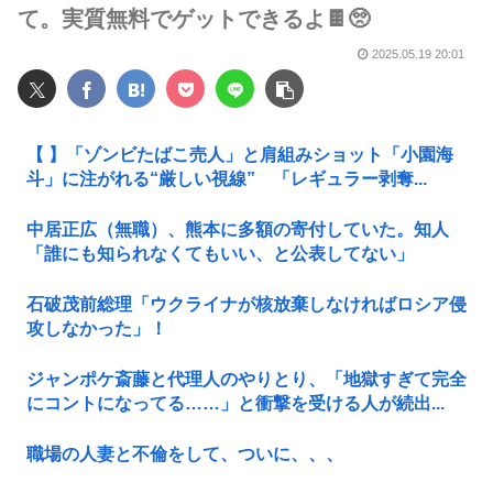
て。実質無料でゲットできるよ🍫🥺
2025.05.19 20:01
【 】「ゾンビたばこ売人」と肩組みショット「小園海
斗」に注がれる“厳しい視線” 「レギュラー剥奪...
中居正広（無職）、熊本に多額の寄付していた。知人
「誰にも知られなくてもいい、と公表してない」
石破茂前総理「ウクライナが核放棄しなければロシア侵
攻しなかった」！
ジャンポケ斎藤と代理人のやりとり、「地獄すぎて完全
にコントになってる……」と衝撃を受ける人が続出...
職場の人妻と不倫をして、ついに、、、