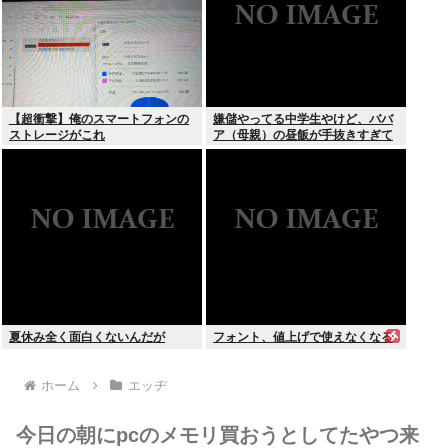
【超衝撃】俺のスマートフォンの
嫌儲やってる中学生やけど、ババ
ストレージがこれ
ア（母親）の昼飯が手抜きすぎて
キレそう
夏休み全く面白くないんだが
フォント、値上げで使えなくなる
ホーム
エッヂ
今日の朝にpcのメモリ買おうとしてたやつ来