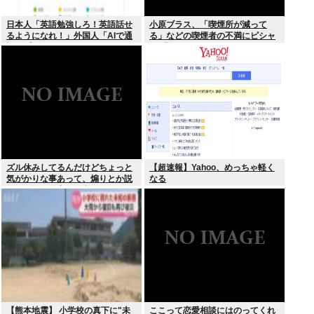
日本人「英語勉強しろ！英語話せ
小原ブラス、「喫煙所が減って
るようになれ！」外国人「AIで通
る」などの喫煙者の不満にピシャ
訳アプリ使えばいいじゃん」
リ 「じゃあやめれば？タバコなん
て家でだけ吸ってればいい」
ズル休みしてるんだけどちょっと
【超速報】Yahoo、めっちゃ軽く
気がかりな事あって、煽りとか説
なる
教とか抜きに客観的意見くれる人
だけきてくれ
【熊本地震】 小学校の真下に"未
ここって恋愛相談にはのってくれ