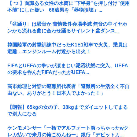
【 つ 】面識ある女性の水筒に"下半身"を押し付け"使用
不能"にした疑い 66歳男を「器物損壊」...
「盆踊り」は騒音か 苦情数件会場半減 無音の中イヤホ
ンから流れる曲に合わせ踊るサイレント盆ダンス...
韓国陸軍の射撃訓練中だったK1E1戦車で火災、乗員は
避難…エンジンルーム付近から出火！
FIFAとUEFAの争いが凄まじい泥沼状態に突入、UEFA
の要求を呑んだFIFAだったがUEFA...
高市総理と対話の避難所代表者「避難所の生活全く不自
由ない、ありがとう！日本人でよかった！」
【朗報】65kgの女の子、38kgまでダイエットしてまる
で別人になる
ケンモメンサー「一括でアルフォート買っちゃったwク
レカ払いで来月の俺ごめんねー」銀行「デビットカ...