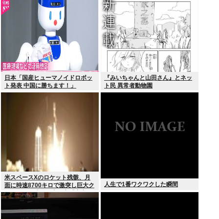
日本「国産ヒューマノイドロボッ
『みいちゃんと山田さん』とネッ
ト発表 中国に勝ちます！」
ト民 異常者動物園
youtubeで1万いいね
米スペースXのロケット残骸、月
人生で1番ワクワクした瞬間
面に時速8700キロで激突し巨大ク
レーター形成か…専門家「宇宙ご
み処分に無頓着」