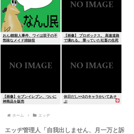
おんj館殺人事件、ワイは双子の不
【画像】 プロボックス。 高速道路
気味なメイド姉妹役
で潰れる。 乗っていた社畜の生死
不明
【画像】セブンイレブン、ついに
休日だし>>2のキャラかいてあそ
神商品を販売
ぶ
ホーム
エッヂ
エッヂ管理人「自我出しません、月一万と訴