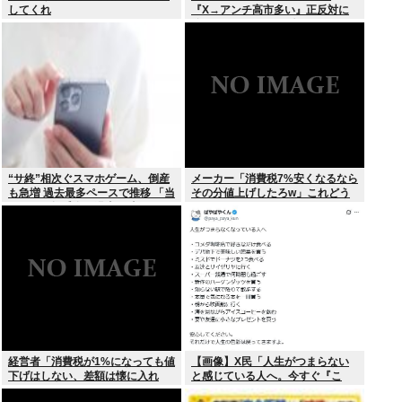
してくれ
『X→アンチ高市多い』正反対に
分かれてしまう。一体なぜ？？？
“サ終”相次ぐスマホゲーム、倒産
メーカー「消費税7%安くなるなら
も急増 過去最多ペースで推移 「当
その分値上げしたろw」これどう
たれば一攫千金」過去の時代に
すんの？
経営者「消費税が1%になっても値
【画像】X民「人生がつまらない
下げはしない、差額は懐に入れ
と感じている人へ。今すぐ『こ
る」
れ』をやってください。」6.9万い