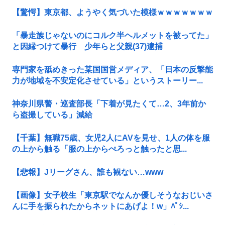
【驚愕】東京都、ようやく気づいた模様ｗｗｗｗｗｗｗ
「暴走族じゃないのにコルク半ヘルメットを被ってた」
と因縁つけて暴行 少年らと父親(37)逮捕
専門家を舐めきった某国国営メディア、「日本の反撃能
力が地域を不安定化させている」というストーリー...
神奈川県警・巡査部長「下着が見たくて…2、3年前か
ら盗撮している」減給
【千葉】無職75歳、女児2人にAVを見せ、1人の体を服
の上から触る「服の上からぺろっと触ったと思...
【悲報】Jリーグさん、誰も観ない…www
【画像】女子校生「東京駅でなんか優しそうなおじいさ
んに手を振られたからネットにあげよ！w」ﾊﾟｼ...