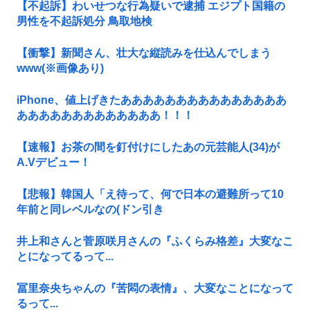
【不起訴】わいせつな行為疑いで逮捕 エジプト国籍の
男性を不起訴処分 鳥取地検
【衝撃】新聞さん、壮大な縦読みを仕込んでしまう
www(※画像あり)
iPhone、値上げきたあああああああああああああああ
あああああああああああああ！！！
【速報】お茶の間を釘付けにしたあの元芸能人(34)が
A.Vデビュー！
【悲報】韓国人「え待って、何で日本の避難所って10
年前と同レベルなの(ドン引き
井上和さんと菅原咲月さんの『ふくらみ格差』大変なこ
とになってるって...
冨里奈央ちゃんの『苦悶の表情』、大変なことになって
るって...