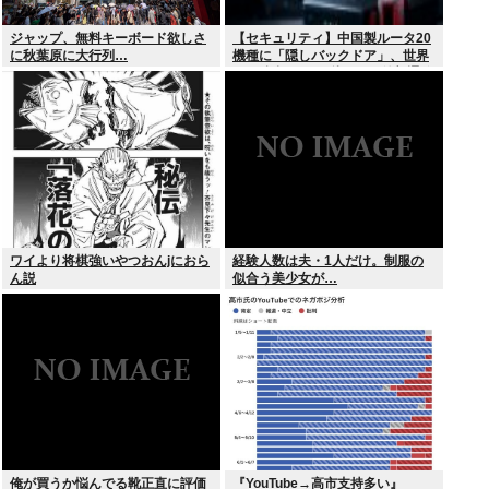
ジャップ、無料キーボード欲しさ
【セキュリティ】中国製ルータ20
に秋葉原に大行列…
機種に「隠しバックドア」、世界
10万台超か…35秒ごとに外部通信
判明
ワイより将棋強いやつおんjにおら
経験人数は夫・1人だけ。制服の
ん説
似合う美少女が…
俺が買うか悩んでる靴正直に評価
『YouTube→高市支持多い』