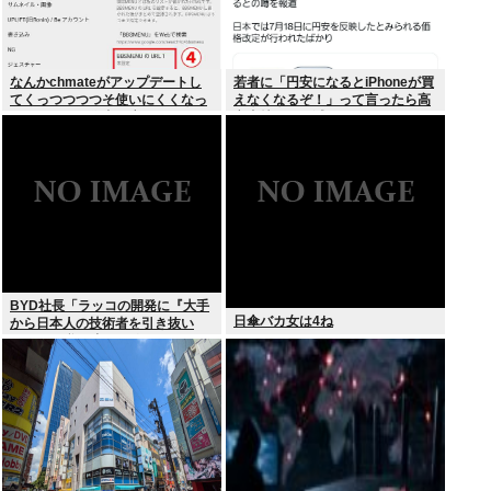
なんかchmateがアップデートし
若者に「円安になるとiPhoneが買
てくっつつつつそ使いにくくなっ
えなくなるぞ！」って言ったら高
たんだけど？作者馬鹿なの？死ぬ
市支持する奴減りそうだよな
の？
BYD社長「ラッコの開発に『大手
日傘バカ女は4ね
から日本人の技術者を引き抜い
た』って噂は嘘。開発チームに日
本人は0人です」