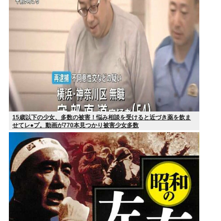
15歳以下の少女、多数の被害！悩み相談を受けると近づき薬を飲ま
せてレ●プ。動画が770本見つかり被害少女多数