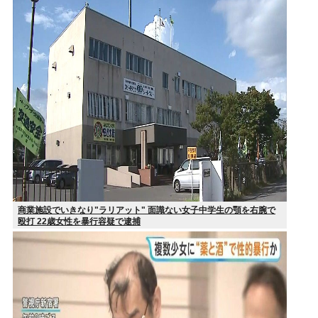
商業施設でいきなり"ラリアット" 面識ない女子中学生の顎を右腕で
殴打 22歳女性を暴行容疑で逮捕