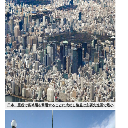
日本、重税で富裕層を撃退することに成功し格差は主要先進国で最小