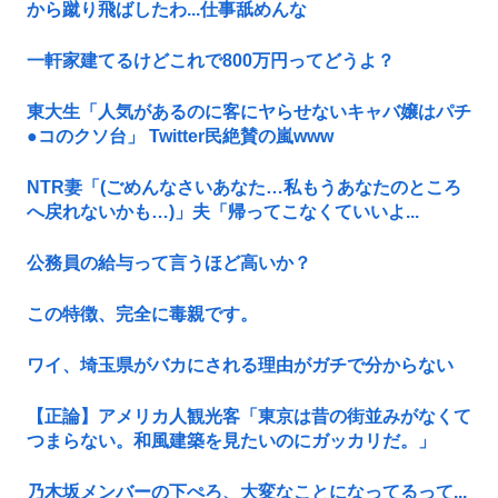
から蹴り飛ばしたわ...仕事舐めんな
一軒家建てるけどこれで800万円ってどうよ？
東大生「人気があるのに客にヤらせないキャバ嬢はパチ
●コのクソ台」 Twitter民絶賛の嵐www
NTR妻「(ごめんなさいあなた…私もうあなたのところ
へ戻れないかも…)」夫「帰ってこなくていいよ...
公務員の給与って言うほど高いか？
この特徴、完全に毒親です。
ワイ、埼玉県がバカにされる理由がガチで分からない
【正論】アメリカ人観光客「東京は昔の街並みがなくて
つまらない。和風建築を見たいのにガッカリだ。」
乃木坂メンバーの下ぺろ、大変なことになってるって...