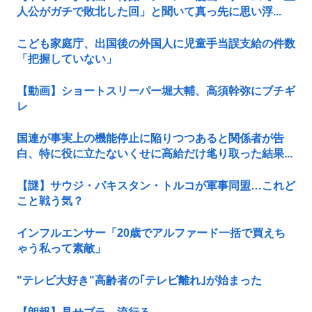
人公がガチで敗北した回」と聞いて真っ先に思い浮...
こども家庭庁、出国後の外国人に児童手当誤支給の件数
「把握していない」
【動画】ショートスリーパー堀大輔、高須幹弥にブチギ
レ
国連が事実上の機能停止に陥りつつあると関係者が告
白、特に役に立たないくせに高給だけ毟り取った結果...
【謎】サウジ・パキスタン・トルコが軍事同盟…これど
こと戦う気？
インフルエンサー「20歳でアルファード一括で買えち
ゃう私って素敵」
"テレビ大好き"高齢者の｢テレビ離れ｣が始まった