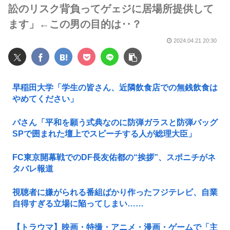
訟のリスク背負ってゲェジに居場所提供して
ます」←この男の目的は‥？
2024.04.21 20:30
早稲田大学「学生の皆さん、近隣飲食店での無銭飲食は
やめてください」
パさん「平和を願う式典なのに防弾ガラスと防弾バッグ
SPで囲まれた壇上でスピーチする人が総理大臣」
FC東京開幕戦でのDF長友佑都の“挨拶”、スポニチがネ
タバレ報道
視聴者に嫌がられる番組ばかり作ったフジテレビ、自業
自得すぎる立場に陥ってしまい……
【トラウマ】映画・特撮・アニメ・漫画・ゲームで「主