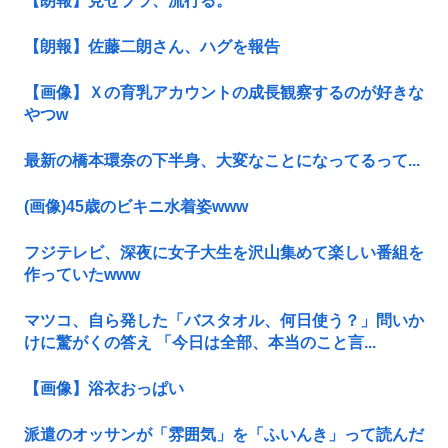
【朗報】見せブラ、流行る。
【朗報】佐藤二朗さん、ハグを報告
【画像】Ｘの育乳アカウントの成長観察するのが好きな
やつw
最新の橋本環奈の下半身、大変なことになってるって...
(画像)45歳のビキニ水着姿www
フジテレビ、深夜に女子大生を沢山集めて楽しい番組を
作っていたwww
マツコ、自ら発した「バスタオル、何日使う？」問いか
けに驚がくの答え 「今日は全部、本当のこと言...
【画像】浴衣おっぱい
派遣のオッサンが「雰囲気」を「ふいんき」って読んだ