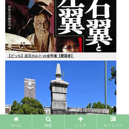
【どっち】反日カルト vs全学連【愛国者】
ホーム
検索
トップ
サイドバー