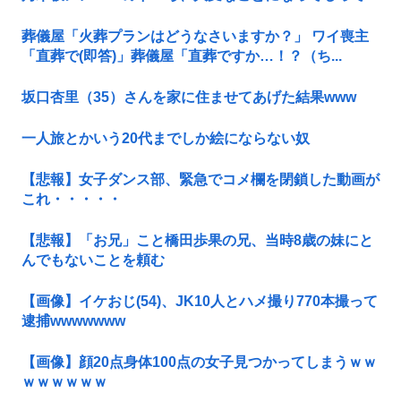
葬儀屋「火葬プランはどうなさいますか？」 ワイ喪主
「直葬で(即答)」葬儀屋「直葬ですか…！？（ち...
坂口杏里（35）さんを家に住ませてあげた結果www
一人旅とかいう20代までしか絵にならない奴
【悲報】女子ダンス部、緊急でコメ欄を閉鎖した動画が
これ・・・・・
【悲報】「お兄」こと橋田歩果の兄、当時8歳の妹にと
んでもないことを頼む
【画像】イケおじ(54)、JK10人とハメ撮り770本撮って
逮捕wwwwwww
【画像】顔20点身体100点の女子見つかってしまうｗｗ
ｗｗｗｗｗｗ