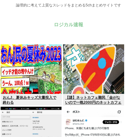
論理的に考えて上質なスレッドをまとめる5chまとめサイトです
ロジカル速報
おんJ、夏休みキッズ大量投入で
【謎】ネットカフェ難民「金がな
終わる
いので一晩2000円のネットカフェ
に寝泊まりしてます…」←これ