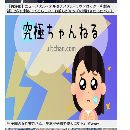
【再評価】ニューメタル・オルタナメタル=ラウドロック（和製英
語）がZに刺さってるらしい。お前らがキッズの頃好きだったバンド
は何？
甲子園の女性審判さん、早速甲子園で盛大にやらかすwww