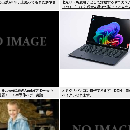
の出禁が1年以上経ってもまだ解除さ
七光り・馬鹿息子として活動するヤニカス
（25）「いくら税金を我々が払ってるんだ
Huaweiに続きApple(アポー)から
オタク「パソコン自作できます」DQN「自
拒否！！！半導体バボー継続
バイクいじれます」