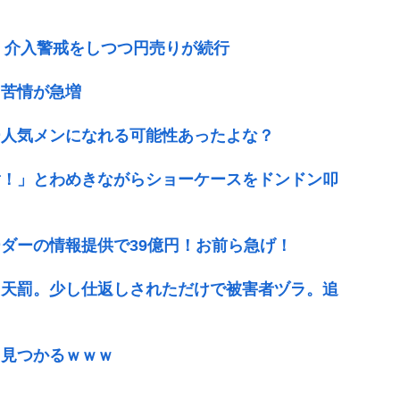
ば 介入警戒をしつつ円売りが続行
 苦情が急増
ー人気メンになれる可能性あったよな？
ﾝﾅ！」とわめきながらショーケースをドンドン叩
ダーの情報提供で39億円！お前ら急げ！
た天罰。少し仕返しされただけで被害者ヅラ。追
、見つかるｗｗｗ