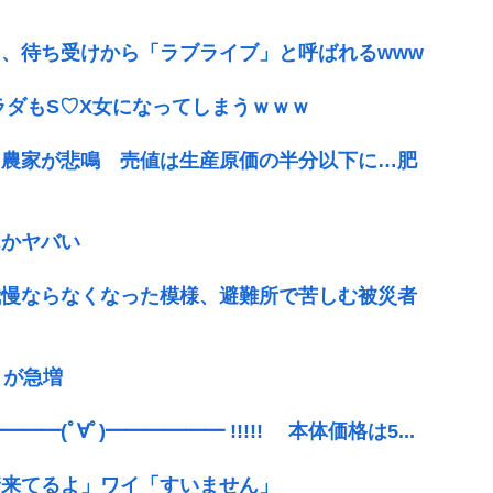
、待ち受けから「ラブライブ」と呼ばれるwww
ラダもS♡X女になってしまうｗｗｗ
に農家が悲鳴 売値は生産原価の半分以下に…肥
んかヤバい
我慢ならなくなった模様、避難所で苦しむ被災者
」が急増
(ﾟ∀ﾟ)━━━━━━ !!!!! 本体価格は5...
情来てるよ」ワイ「すいません」