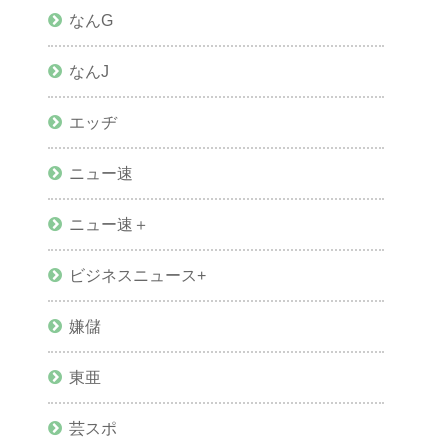
なんG
なんJ
エッヂ
ニュー速
ニュー速＋
ビジネスニュース+
嫌儲
東亜
芸スポ