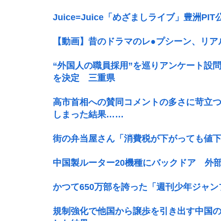
Juice=Juice「めざましライブ」豊洲PIT
【動画】昔のドラマのレ●プシーン、リア
“外国人の職員採用”を巡りアンケート設
を決定 三重県
高市首相への賛同コメントの多さに苛立
しまった結果……
街の弁当屋さん「消費税が下がっても値
中国製ルーター20機種にバックドア 外
かつて650万部を誇った「週刊少年ジャン
規制強化で他国から譲歩を引き出す中国