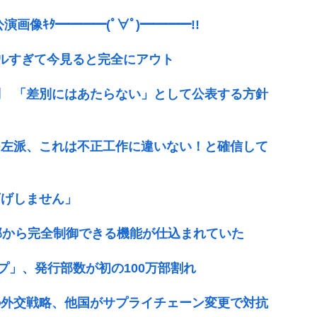
公演画像ｷﾀ━━━━(ﾟ∀ﾟ)━━━━!!
ルすぎて今見ると完全にアウト
問 「差別にはあたらない」として公表する方針
つ左派、これは不正工作に違いない！と確信して
下げしません」
部から完全制御できる機能が仕込まれていた
プ」、発行部数が初の100万部割れ
の外交戦略、他国がサプライチェーン変更で対抗