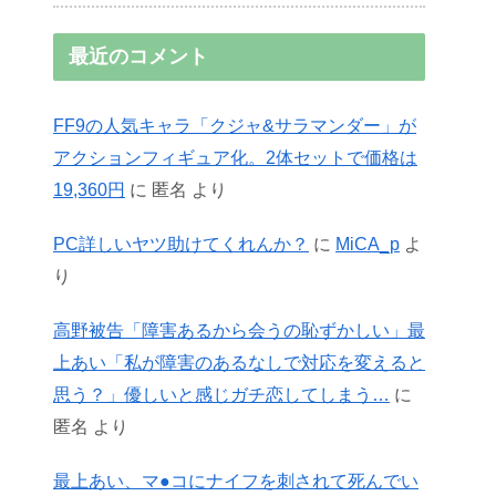
最近のコメント
FF9の人気キャラ「クジャ&サラマンダー」が
アクションフィギュア化。2体セットで価格は
19,360円
に
匿名
より
PC詳しいヤツ助けてくれんか？
に
MiCA_p
よ
り
高野被告「障害あるから会うの恥ずかしい」最
上あい「私が障害のあるなしで対応を変えると
思う？」優しいと感じガチ恋してしまう…
に
匿名
より
最上あい、マ●コにナイフを刺されて死んでい