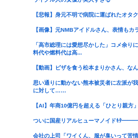
【悲報】身元不明で病院に運ばれたオタク
【画像】元NMBアイドルさん、表情もカ
「高市総理には愛想尽かした」コメ余り
料代や燃料代は高...
【動画】ピザを食う松本まりかさん、な
思い通りに動かない熊本被災者に左派が
に対して……
【AI】年商10億円を超える「ひとり親方
ついに国産リアルヒューマノイドｷﾀ━━━━━━
会社の上司「ワイくん、服が臭いって苦