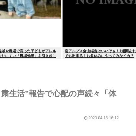
地域や農場で育った子どもがアレル
南アルプス全山縦走はいいぞぉ！1週間あ
なりにくい「農場効果」を引き起こ
でも出来る！お盆休みにやってみなイカ？
自粛生活”報告で心配の声続々「体
2020.04.13 16:12