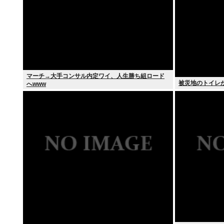
マーチ→大手コンサル内定ワイ、人生勝ち組ロード
被災地のトイレ
へwww