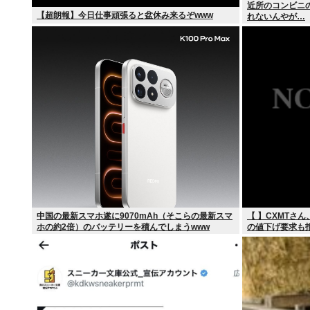
近所のコンビニ
【超朗報】今日仕事頑張ると盆休み来るぞwww
れないんやが…
中国の最新スマホ遂に9070mAh（そこらの最新スマ
【 】CXMTさん、
ホの約2倍）のバッテリーを積んでしまうwww
の値下げ要求も
へ！！！