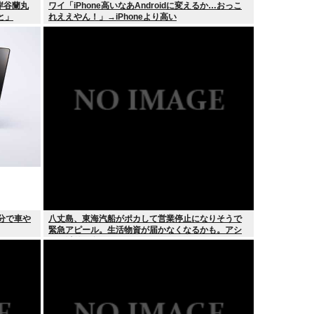
岸谷蘭丸
ワイ「iPhone高いなあAndroidに変えるか…おっこ
と」
れええやん！」→iPhoneより高い
分で車や
八丈島、東海汽船がポカして営業停止になりそうで
緊急アピール。生活物資が届かなくなるかも。アシ
タバ以外に食うものがねえ