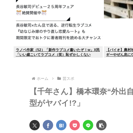
ラノベ作家（52）「新作ラブコメ書いたぞ！w」X民
【バイオ】農村
「いい歳こいてラブコメ（笑）恥ずかしくない
ギーやぜん息に
の？」
す細菌が判明
ホーム
芸スポ
【千年さん】橋本環奈“外出
型がヤバイ!?」