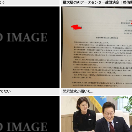
まう
最大級のAIデータセンター建設決定！整備
円！
れてない
開示請求が届いた…