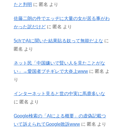
たと判明
に
匿名
より
佐藤二朗の件でエッヂに大量の女が居る事がわ
かった訳だけど
に
匿名
より
5chでAIに聞いた結果貼る奴って無能だよな
に
匿名
より
ネット民「中国嫌いで賢い人を見たことがな
い」→愛国者ブチギレで大炎上www
に
匿名
よ
り
インターネット見ると世の中実に馬鹿多いな
に
匿名
より
Google検索の「AIによる概要」の虚偽記載つ
いて訴えられてGoogle敗訴www
に
匿名
より