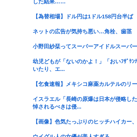
した結果……
【為替相場】ドル円は1ドル158円台半
ネットの広告が気持ち悪い…角栓、歯茎
小野田紗栞ってスーパーアイドルスーパ
幼児どもが「ないのかよ！」「おいﾌｻﾞｹ
いたり、エ...
【乞食速報】メキシコ麻薬カルテルのリー
イスラエル「長崎の原爆は日本が侵略し
悼されるべきは侵...
【画像】色気たっぷりのヒッチハイカー
ウイグル人の女優が美人すぎる