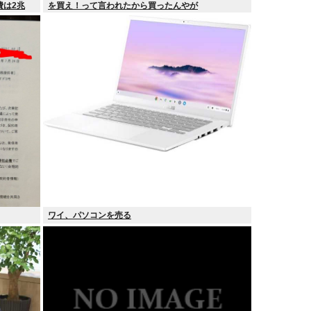
費は2兆
を買え！って言われたから買ったんやが
ワイ、パソコンを売る