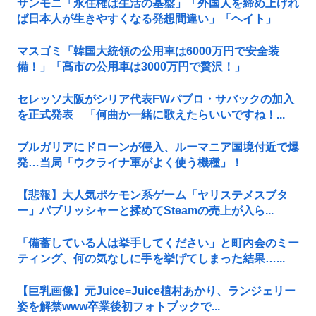
サンモニ「永住権は生活の基盤」「外国人を締め上げれ
ば日本人が生きやすくなる発想間違い」「ヘイト」
マスゴミ「韓国大統領の公用車は6000万円で安全装
備！」「高市の公用車は3000万円で贅沢！」
セレッソ大阪がシリア代表FWパブロ・サバックの加入
を正式発表 「何曲か一緒に歌えたらいいですね！...
ブルガリアにドローンが侵入、ルーマニア国境付近で爆
発…当局「ウクライナ軍がよく使う機種」！
【悲報】大人気ポケモン系ゲーム「ヤリステメスブタ
ー」パブリッシャーと揉めてSteamの売上が入ら...
「備蓄している人は挙手してください」と町内会のミー
ティング、何の気なしに手を挙げてしまった結果…...
【巨乳画像】元Juice=Juice植村あかり、ランジェリー
姿を解禁www卒業後初フォトブックで...