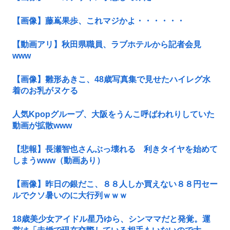
【画像】藤嶌果歩、これマジかよ・・・・・・
【動画アリ】秋田県職員、ラブホテルから記者会見
www
【画像】雛形あきこ、48歳写真集で見せたハイレグ水
着のお乳がヌケる
人気Kpopグループ、大阪をうんこ呼ばわれりしていた
動画が拡散www
【悲報】長瀬智也さんぶっ壊れる 利きタイヤを始めて
しまうwww（動画あり）
【画像】昨日の銀だこ、８８人しか買えない８８円セー
ルでクソ暑いのに大行列ｗｗｗ
18歳美少女アイドル星乃ゆら、シンママだと発覚。運