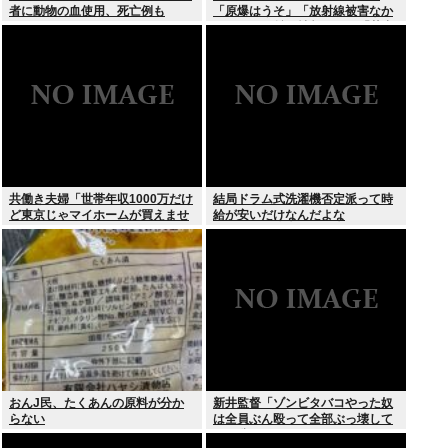
者に動物の血使用、死亡例も
「原爆はうそ」「放射線被害なか
った」SNS拡散情報めぐり「荒唐
無稽」
共働き夫婦「世帯年収1000万だけ
結局ドラム式洗濯機否定派って時
ど東京じゃマイホームが買えませ
給が安いだけなんだよな
ん 」
おんJ民、たくあんの原料が分か
新井監督「ゾンビタバコやった奴
らない
は全員ぶん殴って全部ぶっ壊して
から辞めたい」