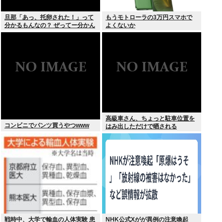
旦那「あっ、托卵された！」って
もうモトローラの3万円スマホで
分かるもんなの？ ぜってー分かん
よくないか
ないだろ。
高級車さん、ちょっと駐車位置を
コンビニでパンツ買うやつwww
はみ出しただけで晒される
wwwWwwWWw
戦時中、大学で輸血の人体実験 患
NHK公式Xがが異例の注意喚起