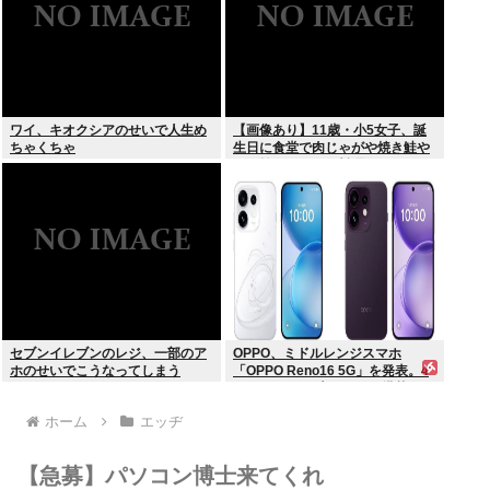
ワイ、キオクシアのせいで人生め
【画像あり】11歳・小5女子、誕
ちゃくちゃ
生日に食堂で肉じゃがや焼き鮭や
玉子焼きなど一品料理をオジサン
みたいに食べる
セブンイレブンのレジ、一部のア
OPPO、ミドルレンジスマホ
ホのせいでこうなってしまう
「OPPO Reno16 5G」を発表。4
つの5000万画素カメラを搭載し、
片手でも操作しやすい小型モデル
ホーム
エッヂ
に
【急募】パソコン博士来てくれ