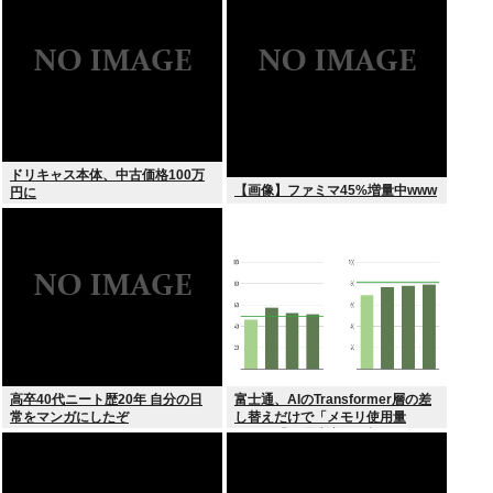
ドリキャス本体、中古価格100万
【画像】ファミマ45%増量中www
円に
高卒40代ニート歴20年 自分の日
富士通、AIのTransformer層の差
常をマンガにしたぞ
し替えだけで「メモリ使用量
1/10」「処理速度475倍」になる
魔改造を発表