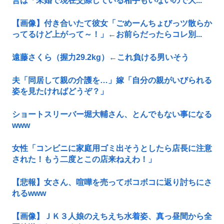
営は「未婚で現在交際している相手もいないので大...
【画像】付き合いたて彼女「ごめーんちょびっツ散らか
ってるけど上がって～！」←お前らだったらコレ別...
遠藤さくら（握力29.2kg）←これ負ける男いそう
夫「同居して親の介護を…」嫁「自分の親がいびられる
姿を見たければどうぞ？」
ショートスリーバー堀大輔さん、とんでもない事になる
www
女性「コンビニに家庭用ゴミ出そうとしたら店長に注意
された！もう二度とこの店来ねえわ！」
【悲報】女さん、喧嘩を売ってボコボコに返り討ちにさ
れるwww
【画像】ＪＫ３人娘のえちえち水着姿、真っ昼間から全