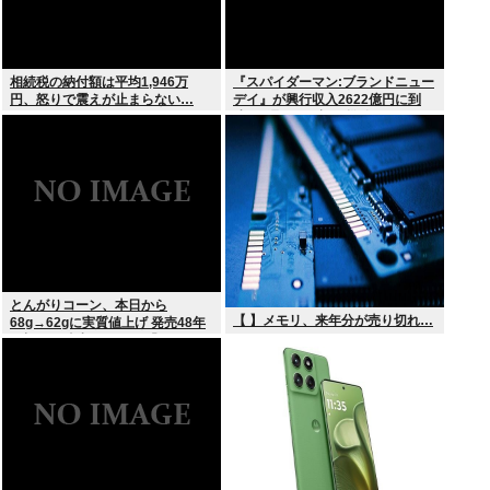
相続税の納付額は平均1,946万
『スパイダーマン:ブランドニュー
円、怒りで震えが止まらない…
デイ』が興行収入2622億円に到
達！2週目も好調に推移へ
とんがりコーン、本日から
【 】メモリ、来年分が売り切れ…
68g→62gに実質値上げ 発売48年
で初の箱縮小 メーカー「CO2も
1067トン削減できます笑」