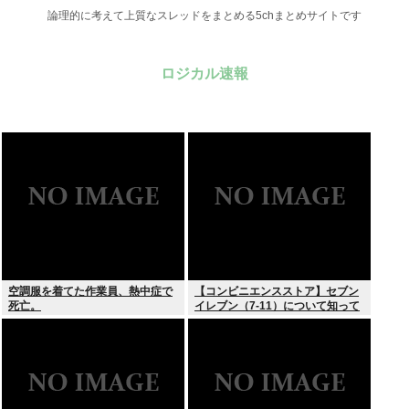
論理的に考えて上質なスレッドをまとめる5chまとめサイトです
ロジカル速報
空調服を着てた作業員、熱中症で
【コンビニエンスストア】セブン
死亡。
イレブン（7-11）について知って
いること