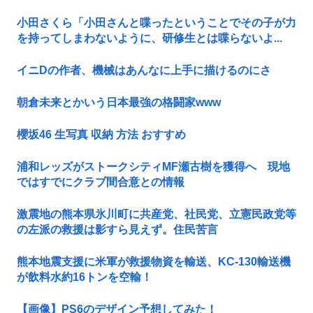
小田さくら「小田さんと喋ったということでその子が力
を持ってしまわないように、研修生とは喋らないよ...
イニDの作者、機械はあんなに上手に描けるのにさ
朝倉未来とかいう日本最強の格闘家www
櫻坂46 生写真 収納 方法 おすすめ
浦和レッズがストークシティMF瀬古樹を獲得へ 現地
ではすでにクラブ間合意との情報
激震地の熊本県氷川町に共産党、社民党、立憲民政党等
の左派の救援は影すら見えず。住民苦言
熊本地震支援に米軍が救援物資を輸送、KC-130輸送機
が飲料水約16トンを空輸！
【画像】PS6のデザイン予想してみた！