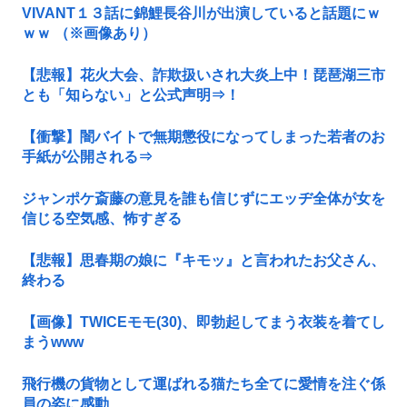
VIVANT１３話に錦鯉長谷川が出演していると話題にｗ
ｗｗ （※画像あり）
【悲報】花火大会、詐欺扱いされ大炎上中！琵琶湖三市
とも「知らない」と公式声明⇒！
【衝撃】闇バイトで無期懲役になってしまった若者のお
手紙が公開される⇒
ジャンポケ斎藤の意見を誰も信じずにエッヂ全体が女を
信じる空気感、怖すぎる
【悲報】思春期の娘に『キモッ』と言われたお父さん、
終わる
【画像】TWICEモモ(30)、即勃起してまう衣装を着てし
まうwww
飛行機の貨物として運ばれる猫たち全てに愛情を注ぐ係
員の姿に感動