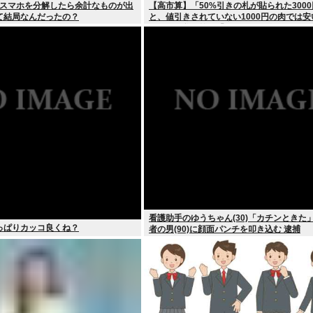
iのスマホを分解したら余計なものが出
【高市算】「50%引きの札が貼られた300
て結局なんだったの？
と、値引きされていない1000円の肉では
ちらか」父の答え「50%引きの肉」
看護助手のゆうちゃん(30)「カチンときた」
っぱりカッコ良くね？
者の男(90)に顔面パンチを叩き込む 逮捕