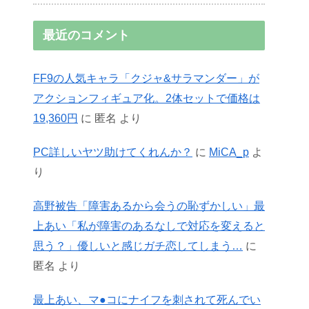
最近のコメント
FF9の人気キャラ「クジャ&サラマンダー」が
アクションフィギュア化。2体セットで価格は
19,360円
に
匿名
より
PC詳しいヤツ助けてくれんか？
に
MiCA_p
よ
り
高野被告「障害あるから会うの恥ずかしい」最
上あい「私が障害のあるなしで対応を変えると
思う？」優しいと感じガチ恋してしまう…
に
匿名
より
最上あい、マ●コにナイフを刺されて死んでい