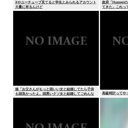
Xやユーチューブ見てると学生とみられるアカウント
政府「Huawe
大量に有るんけど
てきた」これっ
娘「お父さんがもっと頭いい女と結婚してたら子供
高級時計ってや
も頭良かったよ。頭悪いクソ女と結婚してごめんな
さいって謝れよ」どう返せばいい？