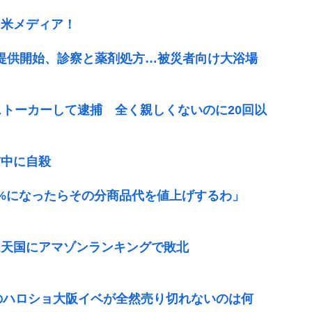
…米メディア！
提供開始、診察と薬剤処方…被災者向け大浴場
ストーカーして逮捕 全く親しくないのに20回以
信中に自殺
1%になったらその分商品代を値上げするわ」
ム天国にアマゾンランキングで敗北
愛のハロショ大阪イベが全然売り切れないのは何