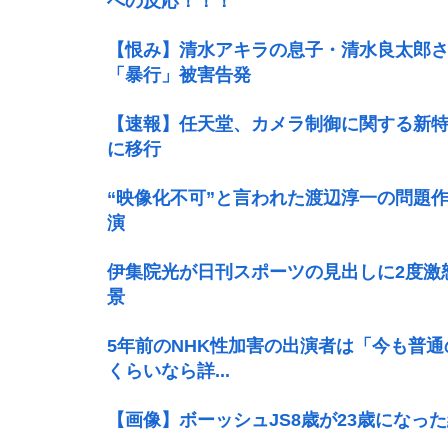
への反応！！！
【恨み】清水アキラの息子・清水良太郎
「暴行」被害告発
【速報】任天堂、カメラ制御に関する新
に移行
“映像化不可”と言われた渡辺淳一の問題
演
伊集院光が日刊スポーツの見出しに2度激
景
5年前のNHK性加害の出演者は「今も普
くらいなら詳...
【画像】ボーッシュJS8歳が23歳になっ