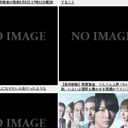
防衛省が発表8月6日 17時12分配信
てること
【高市朗報】実質賃金、ぐんぐん上昇！6
んになりたい人生だったような
加。いよいよ国民も豊かさを実感か？イン
しなければ