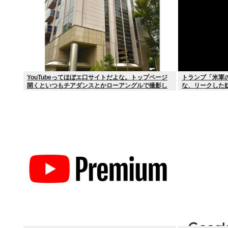
YouTubeってほぼエ口サイトだよな。トップページ
トランプ「米軍
開くといつもチアダンスとかローアングルで撮影し
な、リークした
た街撮り動画ばっか出てくるじゃん