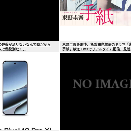
の弾薬が足りないなんて嘘だから
東野圭吾を追悼、亀梨和也主演のドラマ「
奴は懲役刑だ！」
手紙」放送 TVerでリアルタイム配信、見