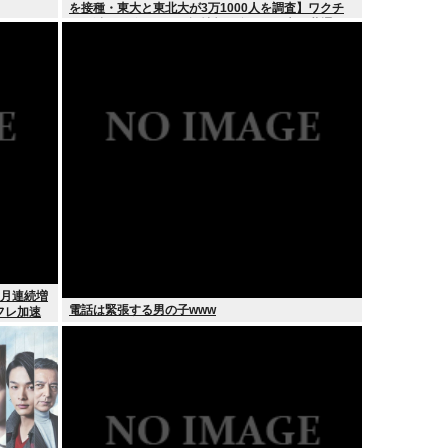
を接種・東大と東北大が3万1000人を調査】ワクチ
ン忌避と、信じている誤情報の多さの双方に共通す
る要因は若年、低収入、SNSから情報を得ている
ヶ月連続増
電話は緊張する男の子www
フレ加速