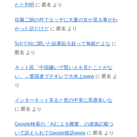
たと判明
に
匿名
より
佐藤二朗の件でエッヂに大量の女が居る事がわ
かった訳だけど
に
匿名
より
5chでAIに聞いた結果貼る奴って無能だよな
に
匿名
より
ネット民「中国嫌いで賢い人を見たことがな
い」→愛国者ブチギレで大炎上www
に
匿名
よ
り
インターネット見ると世の中実に馬鹿多いな
に
匿名
より
Google検索の「AIによる概要」の虚偽記載つ
いて訴えられてGoogle敗訴www
に
匿名
より