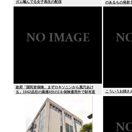
ガム噛んでる女子高生の配信
のあるもの発射 
政府「国民皆保険、まずロキソニンから風穴あけ
こういうお姉さ
る」1042品目の薬価4分の1を保険適用外で財布直
撃、2027年3月開始