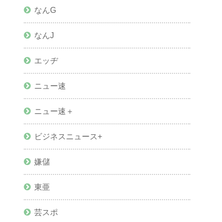
なんG
なんJ
エッヂ
ニュー速
ニュー速＋
ビジネスニュース+
嫌儲
東亜
芸スポ