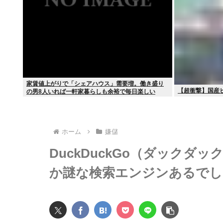
家賃値上がりで「シェアハウス」需要増。働き盛り
【超衝撃】国産
の男8人いれば一軒家暮らしも余裕で毎日楽しい
ホーム
嫌儲
DuckDuckGo（ダック
か謎な検索エンジンあるでし