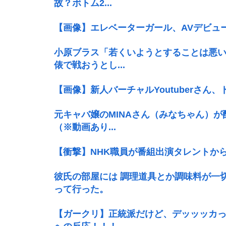
故？ボトム2...
【画像】エレベーターガール、AVデビュー
小原ブラス「若くいようとすることは悪い
俵で戦おうとし...
【画像】新人バーチャルYoutuberさん
元キャバ嬢のMINAさん（みなちゃん）
（※動画あり...
【衝撃】NHK職員が番組出演タレントか
彼氏の部屋には 調理道具とか調味料が一
って行った。
【ガークリ】正統派だけど、デッッッカ