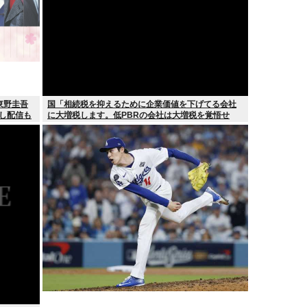
東野圭吾
国「相続税を抑えるために企業価値を下げてる会社
逃し配信も
に大増税します。低PBRの会社は大増税を覚悟せ
よ」