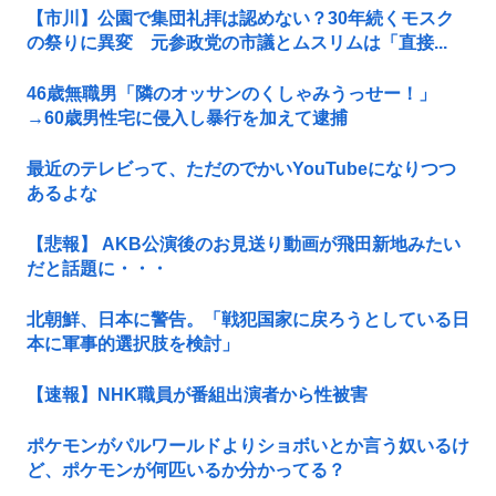
【市川】公園で集団礼拝は認めない？30年続くモスク
の祭りに異変 元参政党の市議とムスリムは「直接...
46歳無職男「隣のオッサンのくしゃみうっせー！」
→60歳男性宅に侵入し暴行を加えて逮捕
最近のテレビって、ただのでかいYouTubeになりつつ
あるよな
【悲報】 AKB公演後のお見送り動画が飛田新地みたい
だと話題に・・・
北朝鮮、日本に警告。「戦犯国家に戻ろうとしている日
本に軍事的選択肢を検討」
【速報】NHK職員が番組出演者から性被害
ポケモンがパルワールドよりショボいとか言う奴いるけ
ど、ポケモンが何匹いるか分かってる？