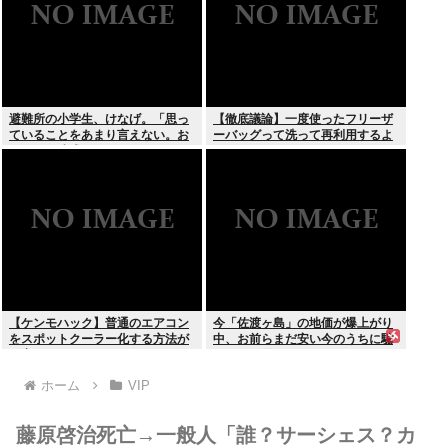
避難所の小学生、けなげ。「思っ
【徹底議論】一度使ったフリーザ
ていることをあまり言えない。お
ーバッグって洗って再利用するよ
母さんに迷惑かけるから」
な？
【ケンモハック】普通のエアコン
今「佐渡ヶ島」の地価が爆上がり
をスポットクーラー化する方法が
中、お前らまだ安い今のうちに騙
発案される
されたと思って買っとけ！
ホーム
VIP
藤原啓治死亡→一般人「誰？サーシェス？カ