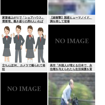
家賃値上がりで「シェアハウス」
【超衝撃】国産ヒューマノイド、
需要増。働き盛りの男8人いれば
満を持して登場
一軒家暮らしも余裕で毎日楽しい
立ちんぼJK、カメラで撮られて発
高市「外国人が増える日本で、永
狂
住権を与えられたら生活保護を貰
うなんて人が増えては困る。日本
人以上の水準の人のみ許可しま
す」