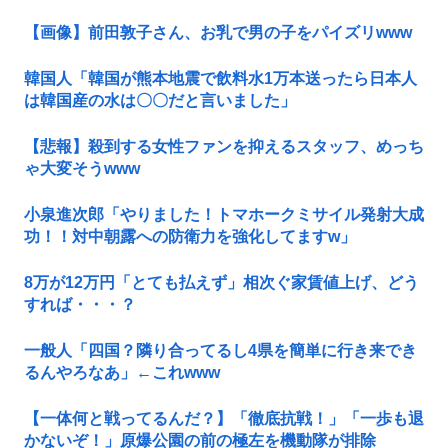
【画像】前田敦子さん、お乳で男の子をパイズリwww
韓国人「韓国が熊本地震で飲料水1万本送ったら日本人
は韓国産の水は〇〇だと言いました」
【悲報】殺到する女性ファンを抑えるスタッフ、めっち
ゃ大変そうwww
小泉進次郎「やりました！トマホークミサイル発射大成
功！！対中朝露への防衛力を強化してますw」
8万が12万円「とても払えず」相次ぐ家賃値上げ、どう
すれば・・・？
一般人「四国？隣り合ってるし4県を簡単に行き来でき
るんやろなあ」←これwww
【一体何と戦ってるんだ？】「徹底抗戦！」「一歩も退
かないぞ！」原爆公園の前の極左を機動隊が排除