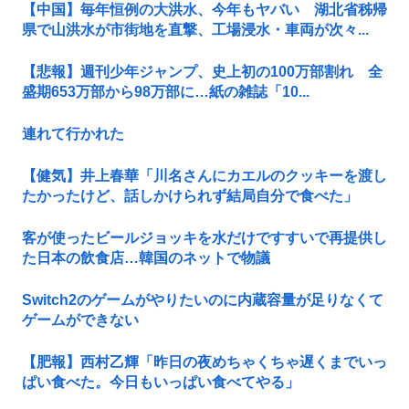
【中国】毎年恒例の大洪水、今年もヤバい 湖北省秭帰
県で山洪水が市街地を直撃、工場浸水・車両が次々...
【悲報】週刊少年ジャンプ、史上初の100万部割れ 全
盛期653万部から98万部に…紙の雑誌「10...
連れて行かれた
【健気】井上春華「川名さんにカエルのクッキーを渡し
たかったけど、話しかけられず結局自分で食べた」
客が使ったビールジョッキを水だけですすいで再提供し
た日本の飲食店…韓国のネットで物議
Switch2のゲームがやりたいのに内蔵容量が足りなくて
ゲームができない
【肥報】西村乙輝「昨日の夜めちゃくちゃ遅くまでいっ
ぱい食べた。今日もいっぱい食べてやる」