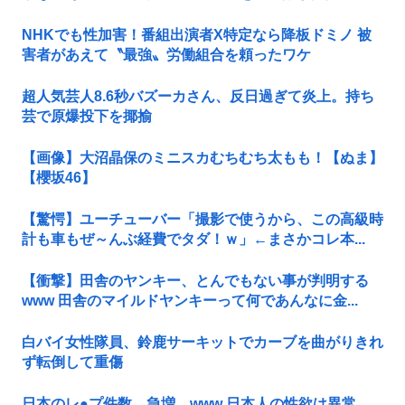
NHKでも性加害！番組出演者X特定なら降板ドミノ 被
害者があえて〝最強〟労働組合を頼ったワケ
超人気芸人8.6秒バズーカさん、反日過ぎて炎上。持ち
芸で原爆投下を揶揄
【画像】大沼晶保のミニスカむちむち太もも！【ぬま】
【櫻坂46】
【驚愕】ユーチューバー「撮影で使うから、この高級時
計も車もぜ～んぶ経費でタダ！ｗ」←まさかコレ本...
【衝撃】田舎のヤンキー、とんでもない事が判明する
www 田舎のマイルドヤンキーって何であんなに金...
白バイ女性隊員、鈴鹿サーキットでカーブを曲がりきれ
ず転倒して重傷
日本のレ●プ件数、急増…www 日本人の性欲は異常