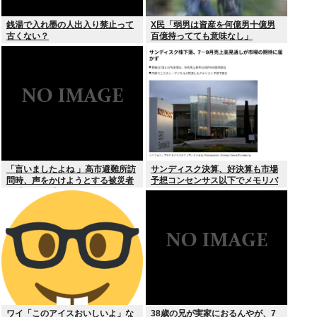
銭湯で入れ墨の人出入り禁止って
X民「弱男は資産を何億男十億男
古くない？
百億持ってても意味なし」
「言いましたよね 」高市避難所訪
サンディスク決算、好決算も市場
問時、声をかけようとする被災者
予想コンセンサス以下でメモリバ
を威圧する謎のハゲガードマンが
ブル終了へ
発生
ワイ「このアイスおいしいよ」な
38歳の兄が実家におるんやが、7