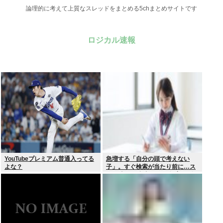
論理的に考えて上質なスレッドをまとめる5chまとめサイトです
ロジカル速報
YouTubeプレミアム普通入ってる
急増する「自分の頭で考えない
よな？
子」。すぐ検索が当たり前に…ス
マホ時代の”親切すぎる教育”が奪
った力