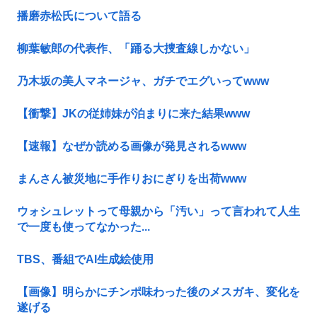
播磨赤松氏について語る
柳葉敏郎の代表作、「踊る大捜査線しかない」
乃木坂の美人マネージャ、ガチでエグいってwww
【衝撃】JKの従姉妹が泊まりに来た結果www
【速報】なぜか読める画像が発見されるwww
まんさん被災地に手作りおにぎりを出荷www
ウォシュレットって母親から「汚い」って言われて人生
で一度も使ってなかった...
TBS、番組でAI生成絵使用
【画像】明らかにチンポ味わった後のメスガキ、変化を
遂げる