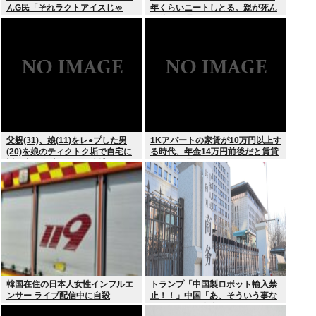
んG民「それラクトアイスじゃ
年くらいニートしとる。親が死ん
ん」
だ後の処理どうしよう
父親(31)、娘(11)をレ●プした男
1Kアパートの家賃が10万円以上す
(20)を娘のティクトク垢で自宅に
る時代、年金14万円前後だと賃貸
誘い出し自助 2人とも逮捕
の人は無理じゃね？
韓国在住の日本人女性インフルエ
トランプ「中国製ロボット輸入禁
ンサー ライブ配信中に自殺
止！！」中国「あ、そういう事な
らアメリカの安全の為にドローン