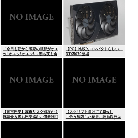
の輸出も止めるね？」
「今日も朝から隣家の旦那がオエ
【PC】比較的コンパクトらしい、
ッ! オエッ! オエッ!… 朝も夜も食
RTX5070登場
事中もかなりえづきの音がして不
愉快な1日が始まります…」
【高市円安】高市リスク顕在か？
【スクリプト負けてて草w】
協調介入後も円安進む。債券利回
「色々勉強した結果、理系以外は
りは急騰。大丈夫なのか？
エラー品だと気付いた【ガチ】」
について、もっと具体的に話そう
か