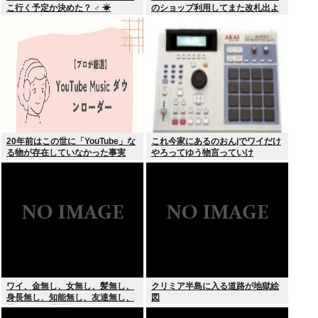
こ行く予定か決めた？ ‍♂ ☀
のショップ利用してまた改札出よ
うとしたら出られなくてワロタ
20年前はこの世に「YouTube」な
これ今家にあるのおんjでワイだけ
る物が存在していなかった事実
やろってゆう物言っていけ
ワイ、金無し、女無し、髪無し、
クリミア半島に入る道路が地獄絵
身長無し、知能無し、友達無し、
図
若さ無し、職歴無し、やる気無し