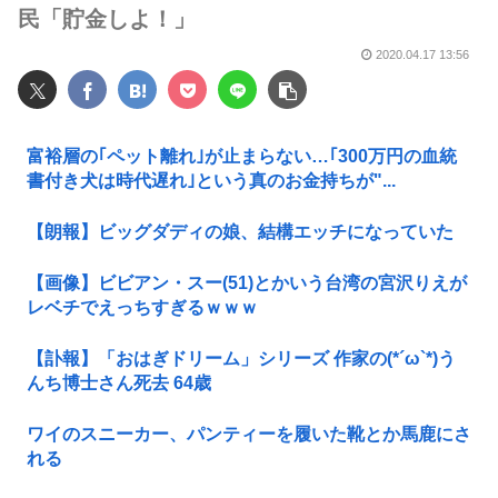
民「貯金しよ！」
2020.04.17 13:56
富裕層の｢ペット離れ｣が止まらない…｢300万円の血統
書付き犬は時代遅れ｣という真のお金持ちが"...
【朗報】ビッグダディの娘、結構エッチになっていた
【画像】ビビアン・スー(51)とかいう台湾の宮沢りえが
レベチでえっちすぎるｗｗｗ
【訃報】「おはぎドリーム」シリーズ 作家の(*´ω`*)う
んち博士さん死去 64歳
ワイのスニーカー、パンティーを履いた靴とか馬鹿にさ
れる