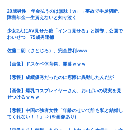
20歳男性「年金払うのは無駄！w」→事故で手足切断、
障害年金一生貰えないと知り泣く
少女2人にAV見せた後「インコ見せる」と誘導…公園で
わいせつ 75歳男逮捕
佐藤二朗（さとじろ）、完全勝利www
【画像】ドスケベ体育祭、開幕ｗｗｗ
【悲報】成績優秀だったのに窓際に異動したんだが
【画像】爆乳コスプレイヤーさん、お○ぱいの現実を見
せつけるｗｗｗ
【悲報】中国の強者女性「年齢のせいで誰も私と結婚し
てくれない！！」⇒ (※画像あり)