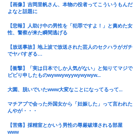
【画像】吉岡里帆さん、本物の役者ってこういうもんだ
よなと話題に
【悲報】人助け中の男性を「犯罪ですよ！」と責めた女
性、警察が来た瞬間逃げる
【放送事故】地上波で放送された芸人のセクハラがガチ
でヤバすぎる…
【衝撃】「実は日本でしか人気がない」と知りてマジで
ビビり申したものwywwywyywywywyw...
大園、脱いでいたwww大変なことになってるって...
マチアプで会った外国女から「妊娠した」って言われた
んやが・・・
【苦痛】採精室とかいう男性の尊厳破壊される部屋
www