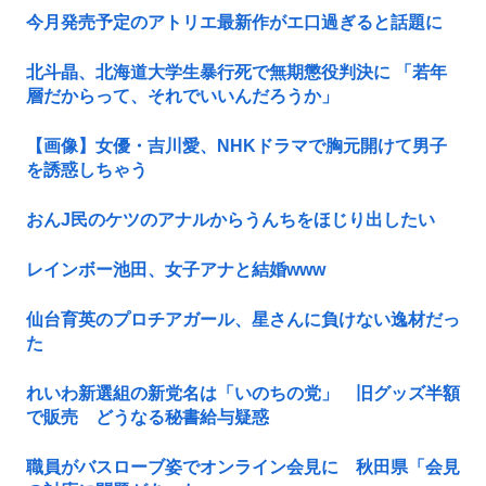
今月発売予定のアトリエ最新作がエ口過ぎると話題に
北斗晶、北海道大学生暴行死で無期懲役判決に 「若年
層だからって、それでいいんだろうか」
【画像】女優・吉川愛、NHKドラマで胸元開けて男子
を誘惑しちゃう
おんJ民のケツのアナルからうんちをほじり出したい
レインボー池田、女子アナと結婚www
仙台育英のプロチアガール、星さんに負けない逸材だっ
た
れいわ新選組の新党名は「いのちの党」 旧グッズ半額
で販売 どうなる秘書給与疑惑
職員がバスローブ姿でオンライン会見に 秋田県「会見