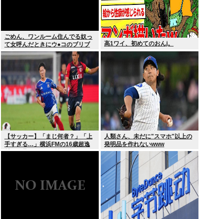
ごめん、ワンルーム住んでる奴っ
高1ワイ、初めてのおんj。
て女呼んだときにウ●コのブリブ
リ音どうしてんの？？
【サッカー】「まじ何者？」「上
人類さん、未だに"スマホ"以上の
手すぎる…」横浜FMの16歳超逸
発明品を作れないwww
材が開幕Jデビュー戦で魅せた”衝
撃プレー”にSNS騒然！「すごい
才能」