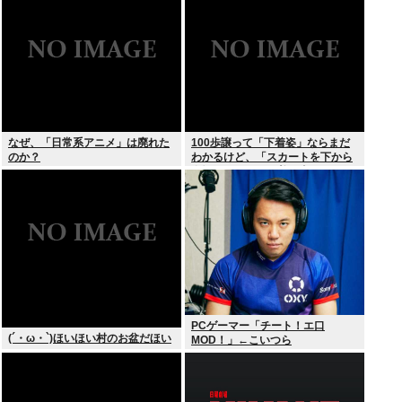
なぜ、「日常系アニメ」は廃れた
100歩譲って「下着姿」ならまだ
のか？
わかるけど、「スカートを下から
盗撮して写った下着写真」見て何
が楽しいんだ？
PCゲーマー「チート！エ口
(´・ω・`)ほいほい村のお盆だほい
MOD！」←こいつら