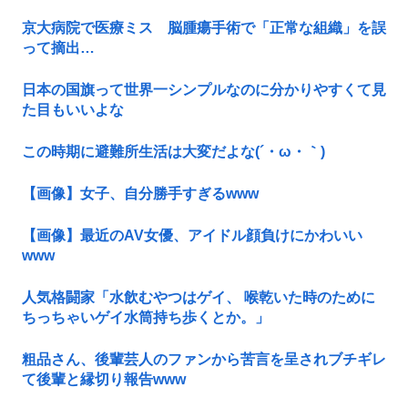
京大病院で医療ミス 脳腫瘍手術で「正常な組織」を誤
って摘出…
日本の国旗って世界一シンプルなのに分かりやすくて見
た目もいいよな
この時期に避難所生活は大変だよな(´・ω・｀)
【画像】女子、自分勝手すぎるwww
【画像】最近のAV女優、アイドル顔負けにかわいい
www
人気格闘家「水飲むやつはゲイ、 喉乾いた時のために
ちっちゃいゲイ水筒持ち歩くとか。」
粗品さん、後輩芸人のファンから苦言を呈されブチギレ
て後輩と縁切り報告www