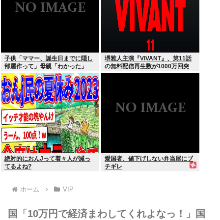
子供「ママー、誕生日までに隠し
堺雅人主演『VIVANT』、第11話
部屋作って」母親「わかった」
の無料配信再生数が1000万回突
破！ TVerお気に入り登録者数は
300万超えでTBS連ドラ歴代トッ
プ
絶対的におんJって着々人が減っ
愛国者、値下げしない弁当屋にブ
てるよね?
チギレ
ホーム
VIP
国「10万円で経済まわしてくれよなっ！」国