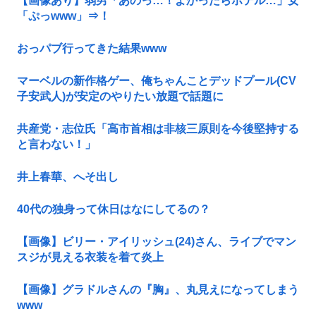
【画像あり】弱男「あのっ…！よかったらホテル…」女
「ぷっwww」⇒！
おっパブ行ってきた結果www
マーベルの新作格ゲー、俺ちゃんことデッドプール(CV
子安武人)が安定のやりたい放題で話題に
共産党・志位氏「高市首相は非核三原則を今後堅持する
と言わない！」
井上春華、へそ出し
40代の独身って休日はなにしてるの？
【画像】ビリー・アイリッシュ(24)さん、ライブでマン
スジが見える衣装を着て炎上
【画像】グラドルさんの『胸』、丸見えになってしまう
www