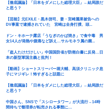
【徹底議論】「日本をダメにした総理大臣」←結局誰だ
と思う？
【芸能】元EXILE・黒木啓司、妻・宮崎麗果被告への
DV事案で逮捕されていた 宮崎は全身打撲、頭...
ドン・キホーテ露店「うなぎのかば焼き」で食中毒 男
女14人が発熱や腹痛など訴え…サルモネラ属の菌...
「盗人たけだけしい」中国国防省が防衛白書に反発…日
本の新型軍国主義と批判！
【動画】ショートスリーパー堀大輔、高須クリニック息
子にマジギレ！怖すぎると話題に
【徹底議論】「日本をダメにした総理大臣」←結局誰だ
と思う？
中国さん、SNSで「スシロータワー」が大流行→14時
間待ちで整理券が転売される事態に…