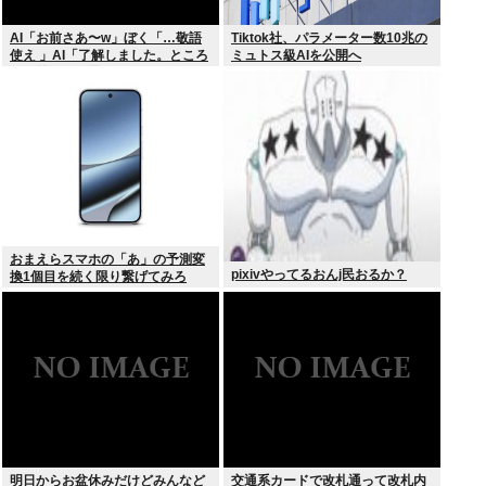
AI「お前さあ〜w」ぼく「…敬語
Tiktok社、パラメーター数10兆の
使え 」AI「了解しました。ところ
ミュトス級AIを公開へ
でお前はどう思いますか？」 これ
おまえらスマホの「あ」の予測変
pixivやってるおんj民おるか？
換1個目を続く限り繋げてみろ
www
明日からお盆休みだけどみんなど
交通系カードで改札通って改札内