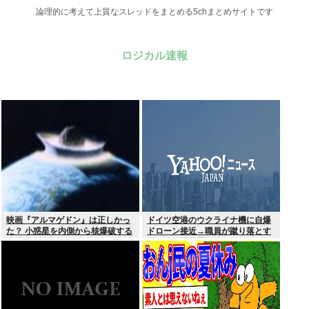
論理的に考えて上質なスレッドをまとめる5chまとめサイトです
ロジカル速報
映画『アルマゲドン』は正しかっ
ドイツ空港のウクライナ機に自爆
た？ 小惑星を内側から核爆破する
ドローン接近→職員が蹴り落とす
地球防衛策
→偶然起爆装置が壊れセーフ