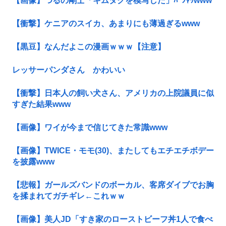
【画像】つるの剛士「キムタクを模写した」ﾊﾟｼｬｯwww
【衝撃】ケニアのスイカ、あまりにも薄過ぎるwww
【黒豆】なんだよこの漫画ｗｗｗ【注意】
レッサーパンダさん かわいい
【衝撃】日本人の飼い犬さん、アメリカの上院議員に似
すぎた結果www
【画像】ワイが今まで信じてきた常識www
【画像】TWICE・モモ(30)、またしてもエチエチボデー
を披露www
【悲報】ガールズバンドのボーカル、客席ダイブでお胸
を揉まれてガチギレ←これｗｗ
【画像】美人JD「すき家のローストビーフ丼1人で食べ