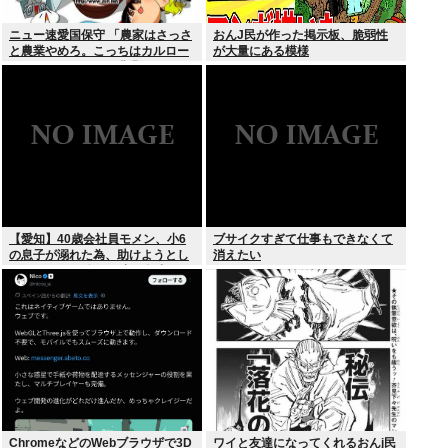
ニュー速愛国保守 「農家はさっさ
おんJ民が作った掲示板、脆弱性
と農業やめろ。こっちはカルロー
が大量にある模様
ズでいいんだから。農業されたら
迷惑だ」
【愛知】40歳会社員モメン、小6
ブサイクすぎて仕事もできなくて
の息子が溺れた為、助けようとし
消えたい
て溺れる なお息子は妻が救出
ChromeなどのWebブラウザで3D
ワイと友達になってくれるおんj民