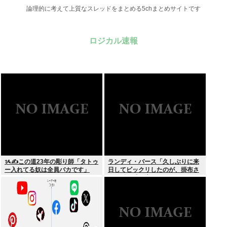
論理的に考えて上質なスレッドをまとめる5chまとめサイトです
ロジカル速報
ᝰ✍この道23年の彫り師「タトゥ
ランディ・バース「久しぶりに来
ー入れてる奴は全員バカです」
日してビックリしたのが、掛布さ
んの髪の毛が増えていた。岡田さ
んは髪の毛がなくなってた」