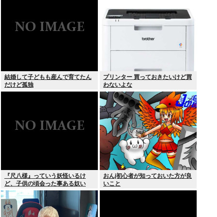
結婚して子どもも産んで育てたん
プリンター 買っておきたいけど買
だけど孤独
わないよな
『尺八様』っていう妖怪いるけ
おんj初心者が知っておいた方が良
ど、子供の頃会った事ある奴い
いこと
る？？