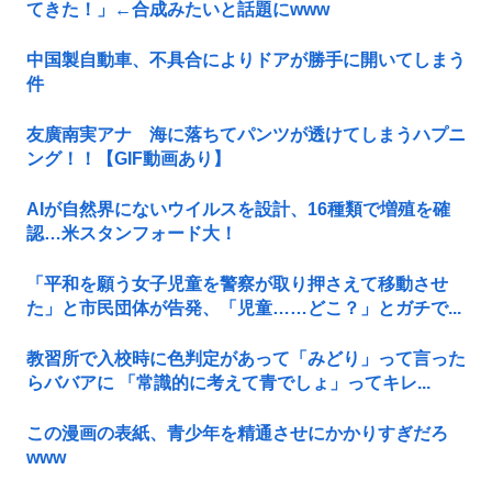
てきた！」←合成みたいと話題にwww
中国製自動車、不具合によりドアが勝手に開いてしまう
件
友廣南実アナ 海に落ちてパンツが透けてしまうハプニ
ング！！【GIF動画あり】
AIが自然界にないウイルスを設計、16種類で増殖を確
認…米スタンフォード大！
「平和を願う女子児童を警察が取り押さえて移動させ
た」と市民団体が告発、「児童……どこ？」とガチで...
教習所で入校時に色判定があって「みどり」って言った
らババアに 「常識的に考えて青でしょ」ってキレ...
この漫画の表紙、青少年を精通させにかかりすぎだろ
www