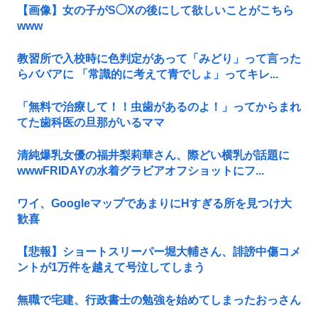
【画像】女の子がS◯Xの後にして欲しいことがこちら
www
教習所で入校時に色判定があって「みどり」って言った
らババアに 「常識的に考えて青でしょ」ってキレ...
「無料で治療して！！虫歯があるのよ！」ってからまれ
てた歯科医の旦那がいるママ
清純爆乳女優の福井梨莉華さん、際どい横乳が話題に
wwwFRIDAYの水着グラビアオフショットにフ...
ワイ、GoogleマップであまりにΗすぎる所を見つけ大
歓喜
【悲報】ショートスリーパー堀大輔さん、誹謗中傷コメ
ントが1万件を越えて号泣してしまう
無職で宅建、行政書士の勉強を始めてしまったおっさん