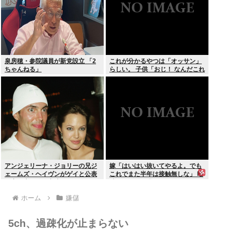
泉房穂・参院議員が新党設立 「2
これが分かるやつは「オッサン」
ちゃんねる」
らしい。 子供「おじ！ なんだこれ
は！」
アンジェリーナ・ジョリーの兄ジ
嫁「はいはい抜いてやるよ。でも
ェームズ・ヘイヴンがゲイと公表
これでまた半年は接触無しな」 暗
元妻の生配信に出演しカミングア
黙のこれツラ過ぎるだろ
ウト ヤフコメ「顔見ればわかる」
ホーム
嫌儲
5ch、過疎化が止まらない