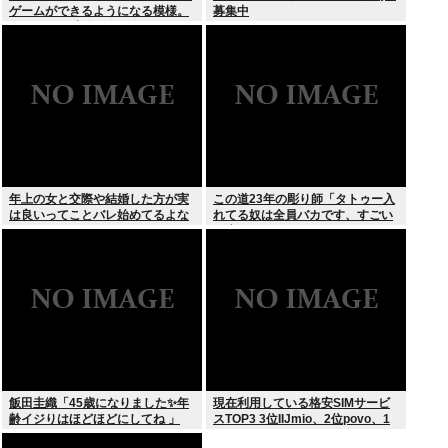
ゲームができるようになる模様。
募集中
Windowsは完全不要に
年上の女と交際や結婚した方が実
この道23年の彫り師「タトゥー入
は良いってことバレ始めてるよな
れてる奴は全員バカです、すごい
民度低い」
飯田圭織「45歳になりました✨年
現在利用している格安SIMサービ
齢イジりはほどほどにしてね 」
スTOP3 3位IIJmio、2位povo、1
位ahamo