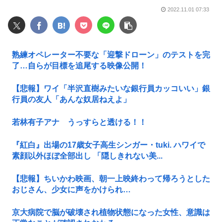
2022.11.01 07:33
熟練オペレーター不要な「迎撃ドローン」のテストを完
了…自らが目標を追尾する映像公開！
【悲報】ワイ「半沢直樹みたいな銀行員カッコいい」銀
行員の友人「あんな奴居ねえよ」
若林有子アナ うっすらと透ける！！
『紅白』出場の17歳女子高生シンガー・tuki. ハワイで
素顔以外ほぼ全部出し 「隠しきれない美...
【悲報】ちいかわ映画、朝一上映終わって帰ろうとした
おじさん、少女に声をかけられ…
京大病院で脳が破壊され植物状態になった女性、意識は