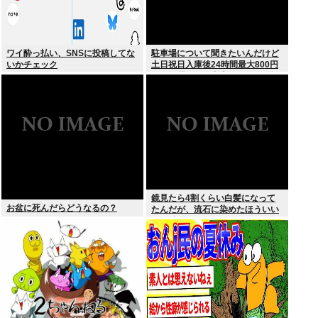
ワイ酔っ払い、SNSに投稿してな
駐車場について聞きたいんだけど
いかチェック
土日祝日入庫後24時間最大800円
って日曜いれて出庫日が平日の場
合料金どうなるの
鏡見たら4割くらい白髪になって
お盆に死んだらどうなるの？
たんだが、流石に染めたほういい
の ？半分おじいちゃんでドン引き
したわ