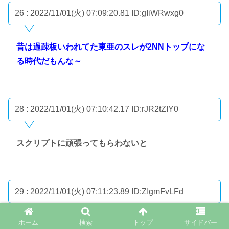
26 : 2022/11/01(火) 07:09:20.81
ID:gIiWRwxg0
昔は過疎板いわれてた東亜のスレが2NNトップにな
る時代だもんな～
28 : 2022/11/01(火) 07:10:42.17
ID:rJR2tZIY0
スクリプトに頑張ってもらわないと
29 : 2022/11/01(火) 07:11:23.89
ID:ZIgmFvLFd
ホーム
検索
トップ
サイドバー
しかもこれ自動投稿の割合増えてて、実際にはもっと