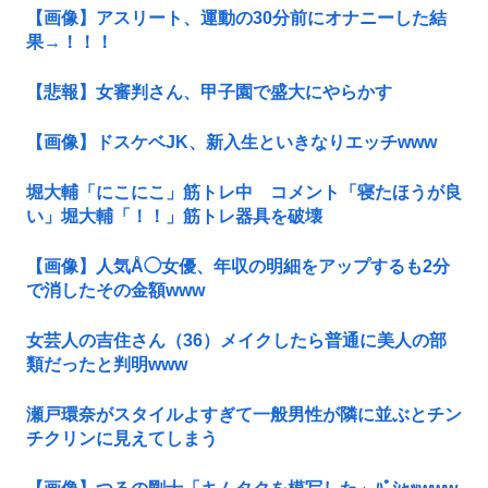
【画像】アスリート、運動の30分前にオナニーした結
果→！！！
【悲報】女審判さん、甲子園で盛大にやらかす
【画像】ドスケベJK、新入生といきなりエッチwww
堀大輔「にこにこ」筋トレ中 コメント「寝たほうが良
い」堀大輔「！！」筋トレ器具を破壊
【画像】人気Å◯女優、年収の明細をアップするも2分
で消したその金額www
女芸人の吉住さん（36）メイクしたら普通に美人の部
類だったと判明www
瀬戸環奈がスタイルよすぎて一般男性が隣に並ぶとチン
チクリンに見えてしまう