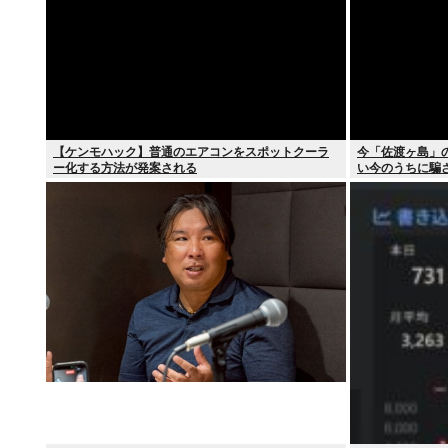
【ケンモハック】普通のエアコンをスポットクーラ
今「佐渡ヶ島」
ー化する方法が発案される
い今のうちに騙