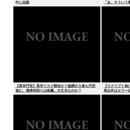
中に自殺
「あ、そういう
ンの輸出も止め
【高市円安】高市リスク顕在か？協調介入後も円安
【スクリプト負
進む。債券利回りは急騰。大丈夫なのか？
系以外はエラー
て、もっと具体