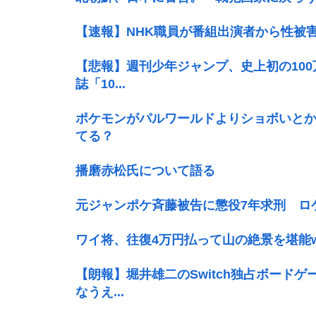
【速報】NHK職員が番組出演者から性被
【悲報】週刊少年ジャンプ、史上初の100
誌「10...
ポケモンがパルワールドよりショボいと
てる？
播磨赤松氏について語る
元ジャンポケ斉藤被告に懲役7年求刑 ロ
ワイ将、往復4万円払って山の絶景を堪能w
【朗報】堀井雄二のSwitch独占ボードゲ
なうえ...