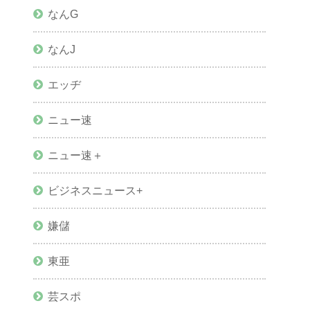
なんG
なんJ
エッヂ
ニュー速
ニュー速＋
ビジネスニュース+
嫌儲
東亜
芸スポ