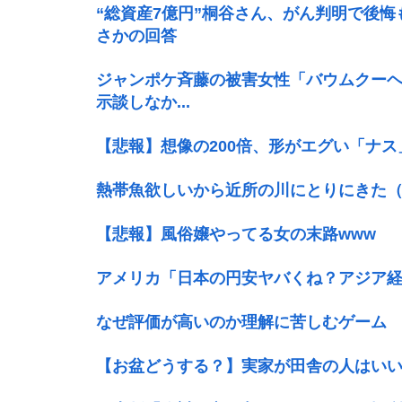
“総資産7億円”桐谷さん、がん判明で後
さかの回答
ジャンポケ斉藤の被害女性「バウムクーヘン
示談しなか...
【悲報】想像の200倍、形がエグい「ナス
熱帯魚欲しいから近所の川にとりにきた
【悲報】風俗嬢やってる女の末路www
アメリカ「日本の円安ヤバくね？アジア
なぜ評価が高いのか理解に苦しむゲーム
【お盆どうする？】実家が田舎の人はいい