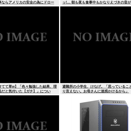
事ならアメリカの安全の為にドロー
ッ!… 朝も夜も食事中もかなりえづきの音
るね？」
快な1日が始まります…」
けてて草w】「色々勉強した結果、理
避難所の小学生、けなげ。「思っているこ
品だと気付いた【ガチ】」につい
り言えない。お母さんに迷惑かけるから」
的に話そうか