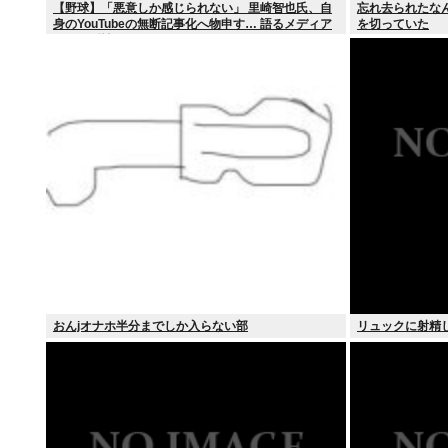
【野球】「悪意しか感じられない」 里崎智也氏、自
忘れ去られたなん
身のYouTubeの無断記事化へ物申す… 語るメディア
を切っていた
との関係性
おんjオナホ半分までしか入らない部
リュックに射精