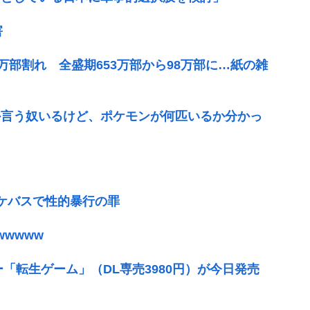
害
万部割れ 全盛期653万部から98万部に…紙の雑
か言う奴いるけど、ポケモンが何匹いるか分かっ
ケバスで性的暴行の罪
wwww
ー「転生ゲーム」（DL専売3980円）が今日発売