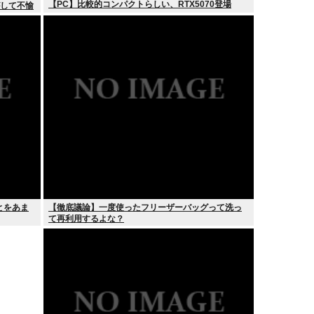
【PC】比較的コンパクトらしい、RTX5070登場
がして不愉
とをあま
【徹底議論】一度使ったフリーザーバッグって洗っ
て再利用するよな？