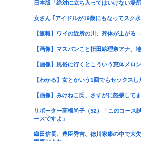
日本版「絶対に立ち入ってはいけない場
女さん ｢アイドルが19歳にもなってスク
【速報】ワイの近所の川、死体が上がる → 
【画像】マスパンこと枡田絵理奈アナ、
【画像】風俗に行くとこういう恵体メロン乳
【わかる】女とかいう1回でもセックスし
【画像】みけねこ氏、さすがに怒張してま
リポーター高橋尚子（52）「このコース
ースですよ」
織田信長、豊臣秀吉、徳川家康の中で大