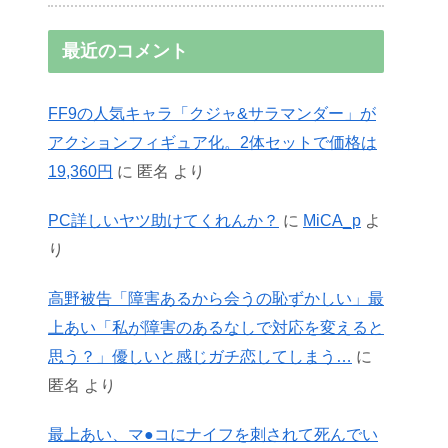
最近のコメント
FF9の人気キャラ「クジャ&サラマンダー」が
アクションフィギュア化。2体セットで価格は
19,360円
に
匿名
より
PC詳しいヤツ助けてくれんか？
に
MiCA_p
よ
り
高野被告「障害あるから会うの恥ずかしい」最
上あい「私が障害のあるなしで対応を変えると
思う？」優しいと感じガチ恋してしまう…
に
匿名
より
最上あい、マ●コにナイフを刺されて死んでい