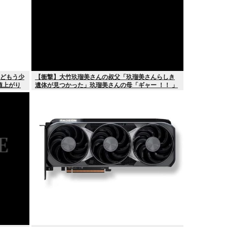
けどもう少
【衝撃】大竹玖瑠美さんの叔父「玖瑠美さんらしき
値上がり
遺体が見つかった」玖瑠美さんの母「ギャー ！！ 」