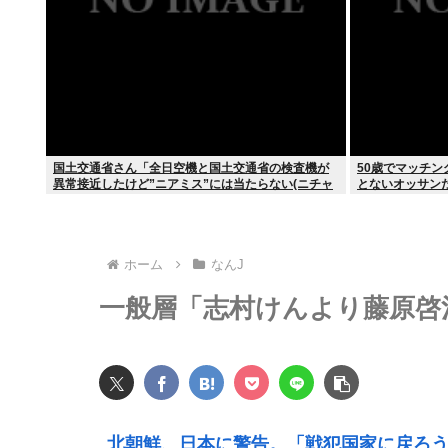
国土交通省さん「全日空機と国土交通省の検査機が
50歳でマッチ
異常接近したけど”ニアミス”には当たらない(ニチャ
とないオッサン
ァ」
ホーム
なんJ
一般層「志村けんより藤原啓
北朝鮮、日本に警告。「戦犯国家に戻ろ