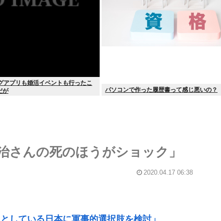
ングアプリも婚活イベントも行ったこ
パソコンで作った履歴書って感じ悪いの？
だが
治さんの死のほうがショック」
2020.04.17 06:38
うとしている日本に軍事的選択肢を検討」