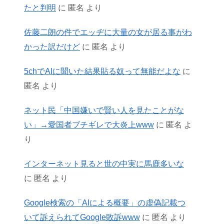
たと判明
に
匿名
より
佐藤二朗の件でエッヂに大量の女が居る事がわ
かった訳だけど
に
匿名
より
5chでAIに聞いた結果貼る奴って無能だよな
に
匿名
より
ネット民「中国嫌いで賢い人を見たことがな
い」→愛国者ブチギレで大炎上www
に
匿名
よ
り
インターネット見ると世の中実に馬鹿多いな
に
匿名
より
Google検索の「AIによる概要」の虚偽記載つ
いて訴えられてGoogle敗訴www
に
匿名
より