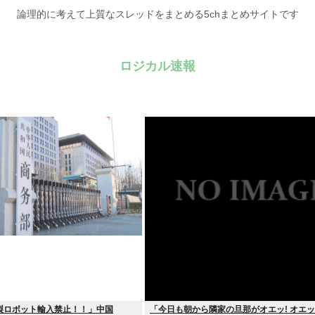
論理的に考えて上質なスレッドをまとめる5chまとめサイトです
ロジカル速報
製ロボット輸入禁止！！」中国
「今日も朝から隣家の旦那がオエッ! オエッ!