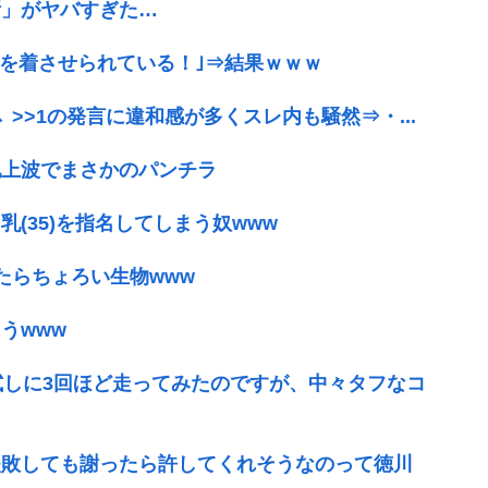
所」がヤバすぎた…
水を着させられている！｣⇒結果ｗｗｗ
>>1の発言に違和感が多くスレ内も騒然⇒・...
地上波でまさかのパンチラ
(35)を指名してしまう奴www
たらちょろい生物www
うwww
試しに3回ほど走ってみたのですが、中々タフなコ
失敗しても謝ったら許してくれそうなのって徳川