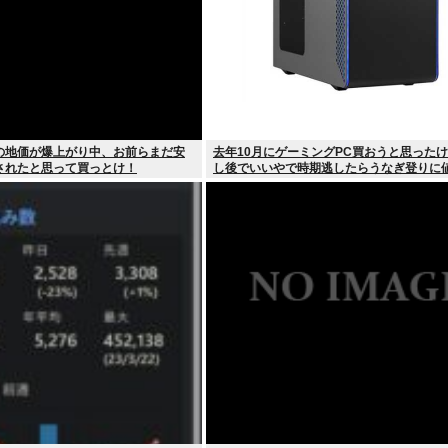
の地価が爆上がり中、お前らまだ安
去年10月にゲーミングPC買おうと思った
されたと思って買っとけ！
し後でいいやで時期逃したらうなぎ登りに
していった