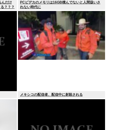
るんだけ
PCビデカのメモリは16GB積んでないと人間扱いさ
きる？？？
れない時代に
メキシコの配信者、配信中に射殺される