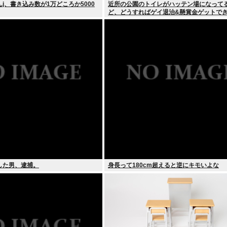
j、書き込み数が1万どころか5000
近所の公園のトイレがハッテン場になって
ど、どうすればゲイ退治&懸賞金ゲットで
した男、逮捕。
身長って180cm超えると逆にキモいよな