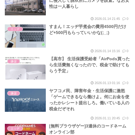
に侵入して脱衣所にカメラを設置。なお女
性は一人暮らし
2026.01.14 21:45
0
すまん！エッヂ芋煮会の費用4500円だけ
エッヂ
ど+500円もらっていいかな(;_;)
2026.01.14 15:16
0
【高市】 生活保護受給者「AirPods買った
嫌儲
ら生活費無くなったので、税金で助けても
らう予定」
2026.01.13 01:16
0
ヤフコメ民、障害年金・生活保護に激怒
嫌儲
「ゲームできるなら働けよ。何にお金を使
ったかレシート提出しろ。働いている人の
税金だぞそれ
2026.01.11 20:45
0
[無料ブラウザゲー]3連休のコードネーム
エッヂ
オンライン部