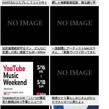
GANTZのコスプレしてコミケ行く
調した無断動画拡散、憤る踊り手
かー」
「悲しいし気持ち悪い」…警察へ
の相談も検討
法定速度絶対守るマン、どんなに
一流顔隠しアーティストtuki.(17)
見通しの良い道路でも40～60km
さん、「家族でハワイ行ってきた
以上出さない
w」 自己顕示欲がどんどん抑えら
れなくなる
YoutubeのカスAI「こいつが最近
独身ひとり暮らしおじさんがひと
見た動画はM-1予選とニュース
りでスシローに来たよ☺
か…」