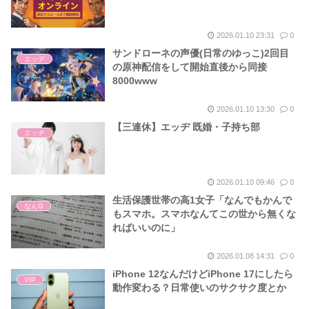
2026.01.10 23:31
0
サンドローネの声優(日常のゆっこ)2回目
エッヂ
の原神配信をして開始直後から同接
8000www
2026.01.10 13:30
0
【三連休】エッヂ 既婚・子持ち部
エッヂ
2026.01.10 09:46
0
生活保護世帯の高1女子「なんでもかんで
なんG
もスマホ。スマホなんてこの世から無くな
ればいいのに」
2026.01.08 14:31
0
iPhone 12なんだけどiPhone 17にしたら
VIP
動作変わる？日常使いのサクサク度とか