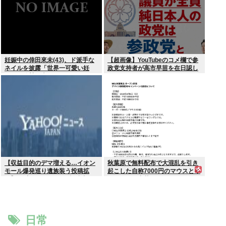
妊娠中の倖田來未(43)、ド派手な
【超画像】YouTubeのコメ欄で参
ネイルを披露「世界一可愛い妊
政党支持者が高市早苗を在日認し
婦」と称賛の声
てしまうwww
【収益目的のデマ増える…イオン
秋葉原で無料配布で大混乱を引き
モール爆発巡り遺族装う投稿拡
起こした自称7000円のマウスとキ
散】X（旧ツイッター）投稿者
ーボード、中華サイトで1500円で
「閲覧数稼ぎや承認欲求止まらな
売られるゴミだったwww
くなった」
日常