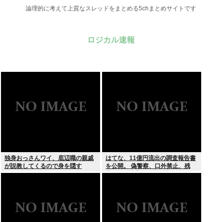
論理的に考えて上質なスレッドをまとめる5chまとめサイトです
ロジカル速報
独身おっさんワイ、底辺職の親戚
はてな、11億円流出の調査報告書
が説教してくるので身を隠す
を公開。 偽警察、口外禁止、残
業・休日出勤200時間越、孤
立…。やばすぎて草はえる