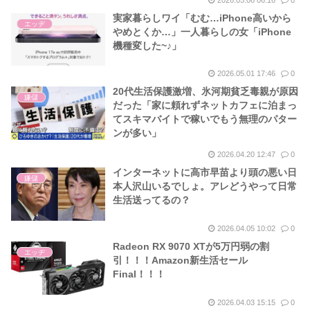
実家暮らしワイ「むむ…iPhone高いから
エッヂ
やめとくか…」一人暮らしの女「iPhone
機種変した~♪」
2026.05.01 17:46
0
20代生活保護激増、氷河期貧乏毒親が原因
嫌儲
だった「家に頼れずネットカフェに泊まっ
てスキマバイトで稼いでもう無理のパター
ンが多い」
2026.04.20 12:47
0
インターネットに高市早苗より頭の悪い日
嫌儲
本人沢山いるでしょ。アレどうやって日常
生活送ってるの？
2026.04.05 10:02
0
Radeon RX 9070 XTが5万円弱の割
エッヂ
引！！！Amazon新生活セール
Final！！！
2026.04.03 15:15
0