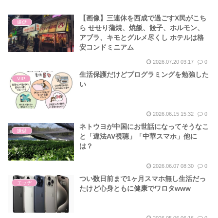
【画像】三連休を西成で過ごすX民がこち
嫌儲
ら せせり蒲焼、焼飯、餃子、ホルモン、
アブラ、キモとグルメ尽くし ホテルは格
安コンドミニアム
2026.07.20 03:17
0
生活保護だけどプログラミングを勉強した
VIP
い
2026.06.15 15:32
0
ネトウヨが中国にお世話になってそうなこ
嫌儲
と「違法AV視聴」「中華スマホ」他に
は？
2026.06.07 08:30
0
つい数日前まで1ヶ月スマホ無し生活だっ
エッヂ
たけど心身ともに健康でワロタwww
2026.05.06 06:16
0