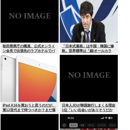
秋田県県庁の職員、公式オンライ
「日本式漫画」は中国・韓国に惨
ン会見で出張先のラブホテルでバ
敗。世界標準は「縦/オールカラ
スローブを着て喫煙しながら登場
ー」の”ウェブトゥーン”に
www
iPad A16を買おうと思うのだが、
日本人JDが韓国旅行しまくる理由
第12世代まで待つべきか？まだ価
1位「いい出会いがありそうだか
格が上がっていくようなら、いま
ら」
買っときたいが…