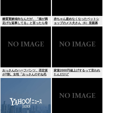
糖質寛解傾向なんだが、「猫が満
赤ちゃん産めなくなったペットシ
足げな返事してる」と言ったら母
ョップのメス犬さん（6）里親募
親に「お気の毒w」と言われた
集されてしまうwww
おっさんのハーフパンツ、否定派
家賃2000円値上げするって言われ
が7割。女性「おっさんのすね毛
たんだけど
なんて見たくないじゃないですか
w」