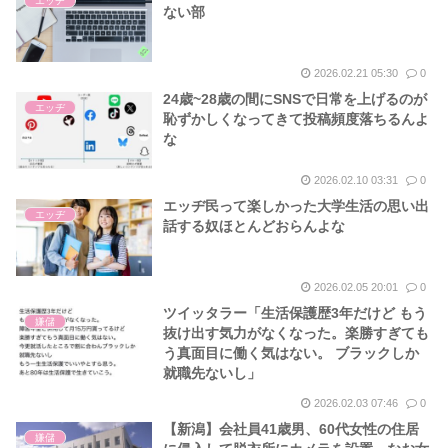
エッヂ
ない部
2026.02.21 05:30
0
24歳~28歳の間にSNSで日常を上げるのが
エッヂ
恥ずかしくなってきて投稿頻度落ちるんよ
な
2026.02.10 03:31
0
エッヂ民って楽しかった大学生活の思い出
エッヂ
話する奴ほとんどおらんよな
2026.02.05 20:01
0
ツイッタラー「生活保護歴3年だけど もう
嫌儲
抜け出す気力がなくなった。楽勝すぎても
う真面目に働く気はない。 ブラックしか
就職先ないし」
2026.02.03 07:46
0
【新潟】会社員41歳男、60代女性の住居
嫌儲