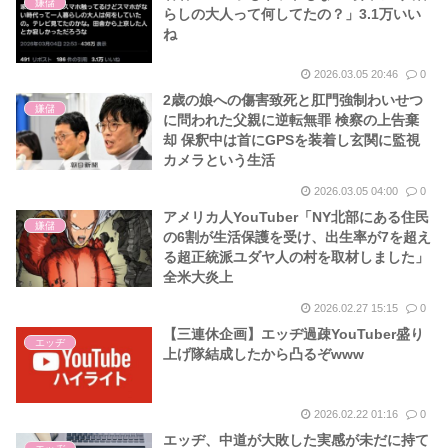
嫌儲
らしの大人って何してたの？」3.1万いい
ね
2026.03.05 20:46
0
2歳の娘への傷害致死と肛門強制わいせつ
嫌儲
に問われた父親に逆転無罪 検察の上告棄
却 保釈中は首にGPSを装着し玄関に監視
カメラという生活
2026.03.05 04:00
0
アメリカ人YouTuber「NY北部にある住民
嫌儲
の6割が生活保護を受け、出生率が7を超え
る超正統派ユダヤ人の村を取材しました」
全米大炎上
2026.02.27 15:15
0
【三連休企画】エッヂ過疎YouTuber盛り
エッヂ
上げ隊結成したから凸るぞwww
2026.02.22 01:16
0
エッヂ、中道が大敗した実感が未だに持て