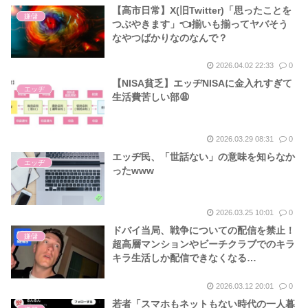
【高市日常】X(旧Twitter)「思ったことを
嫌儲
つぶやきます」👈揃いも揃ってヤバそう
なやつばかりなのなんで？
2026.04.02 22:33
0
【NISA貧乏】エッヂNISAに金入れすぎて
エッヂ
生活費苦しい部😩
2026.03.29 08:31
0
エッヂ民、「世話ない」の意味を知らなか
エッヂ
ったwww
2026.03.25 10:01
0
ドバイ当局、戦争についての配信を禁止！
嫌儲
超高層マンションやビーチクラブでのキラ
キラ生活しか配信できなくなる…
2026.03.12 20:01
0
若者「スマホもネットもない時代の一人暮