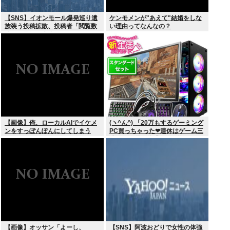
【SNS】イオンモール爆発巡り遺
ケンモメンが"あえて"結婚をしな
族装う投稿拡散、投稿者「閲覧数
い理由ってなんなの？
稼ぎや承認欲求止まらなくなっ
た」
【画像】俺、ローカルAIでイケメ
(ヽ^ん^) 「20万もするゲーミング
ンをすっぽんぽんにしてしまう
PC買っちゃった❤連休はゲーム三
www
昧だ」一週間後「お届け物でー
す」（ヽ´ん`）「そう…」
【画像】オッサン「よーし、
【SNS】阿波おどりで女性の体強