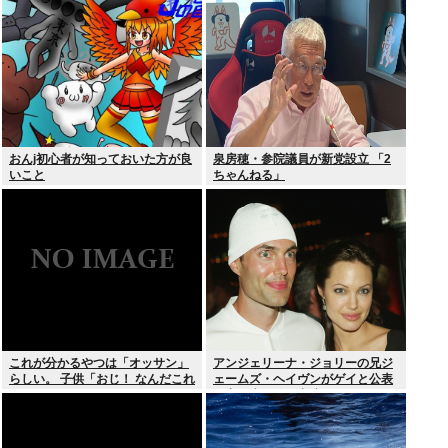
おんj初心者が知っておいた方が良
泉房穂・参院議員が新党設立 「2
いこと
ちゃんねる」
これが分かるやつは「オッサン」
アンジェリーナ・ジョリーの兄ジ
らしい。 子供「おじ！ なんだこれ
ェームズ・ヘイヴンがゲイと公表
は！」
元妻の生配信に出演しカミングア
ウト ヤフコメ「顔見ればわかる」