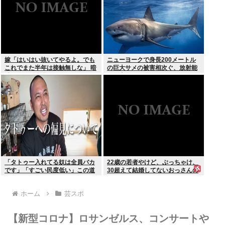
嫁「はいはい抜いてやるよ。でも
ニューヨークで身長200メートル
これでまた半年は接触無しな」 暗
の巨大サメの被害相次ぐ、放射能
黙のこれツラ過ぎるだろ
で巨大化した恐れ、Yahooニュー
スより
「タトゥー入れてる奴は全員バカ
22歳の若者やけど、ぶっちゃけ、
です」「すごい民度低い」この道
30超えて結婚してないおっさんの
23年の彫り師YouTuberの動画が
こと見下してる
話題
ホーム
芸スポ
【新型コロナ】ロサンゼルス、コンサートや