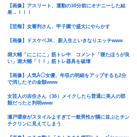
【画像】アスリート、運動の30分前にオナニーした結
果→！！！
【悲報】女審判さん、甲子園で盛大にやらかす
【画像】ドスケベJK、新入生といきなりエッチwww
堀大輔「にこにこ」筋トレ中 コメント「寝たほうが良
い」堀大輔「！！」筋トレ器具を破壊
【画像】人気Å◯女優、年収の明細をアップするも2分
で消したその金額www
女芸人の吉住さん（36）メイクしたら普通に美人の部
類だったと判明www
瀬戸環奈がスタイルよすぎて一般男性が隣に並ぶとチン
チクリンに見えてしまう