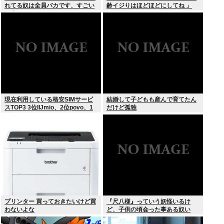
れてる奴は全員バカです、すごい
齢イジりはほどほどにしてね 」
民度低い」
現在利用している格安SIMサービ
結婚して子どもも産んで育てたん
スTOP3 3位IIJmio、2位povo、1
だけど孤独
位ahamo
プリンター 買っておきたいけど買
『尺八様』っていう妖怪いるけ
わないよな
ど、子供の頃会った事ある奴い
る？？