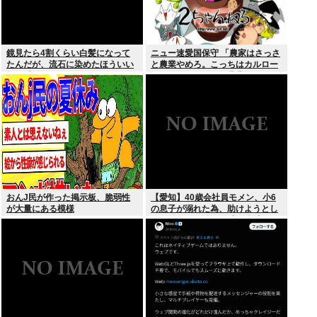
鏡見たら4割くらい白髪になって
ニュー速愛国保守 「農家はさっさ
たんだが、流石に染めたほういい
と農業やめろ。こっちはカルロー
の ？半分おじいちゃんでドン引き
ズでいいんだから。農業されたら
したわ
迷惑だ」
おんJ民が作った掲示板、脆弱性
【愛知】40歳会社員モメン、小6
が大量にある模様
の息子が溺れた為、助けようとし
て溺れる なお息子は妻が救出