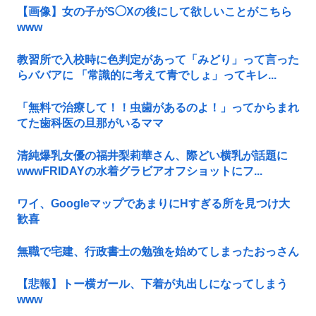
【画像】女の子がS◯Xの後にして欲しいことがこちら
www
教習所で入校時に色判定があって「みどり」って言った
らババアに 「常識的に考えて青でしょ」ってキレ...
「無料で治療して！！虫歯があるのよ！」ってからまれ
てた歯科医の旦那がいるママ
清純爆乳女優の福井梨莉華さん、際どい横乳が話題に
wwwFRIDAYの水着グラビアオフショットにフ...
ワイ、GoogleマップであまりにΗすぎる所を見つけ大
歓喜
無職で宅建、行政書士の勉強を始めてしまったおっさん
【悲報】トー横ガール、下着が丸出しになってしまう
www