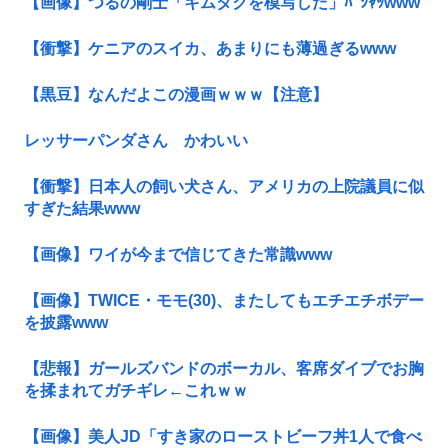
【画像】つるの剛士「キムタクを模写した」ﾊﾟｼｬｯwww
【衝撃】ケニアのスイカ、あまりにも薄過ぎるwww
【黒豆】なんだよこの漫画ｗｗｗ【注意】
レッサーパンダさん かわいい
【衝撃】日本人の飼い犬さん、アメリカの上院議員に似
すぎた結果www
【画像】ワイが今まで信じてきた常識www
【画像】TWICE・モモ(30)、またしてもエチエチボデー
を披露www
【悲報】ガールズバンドのボーカル、客席ダイブでお胸
を揉まれてガチギレ←これｗｗ
【画像】美人JD「すき家のローストビーフ丼1人で食べ