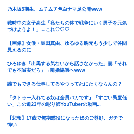
乃木坂5期生、ムチムチ色白ナマ足公開www
戦時中の女子高生「私たちの体で戦争にいく男子を元気
づけようよ！」←これ♡♡♡
【画像】女優・堀田真由、ゆるゆる胸元もう少しで谷間
見えるのに
ひろゆき「出馬する気ないから話さなかった」妻「それ
でも不誠実だろ」→離婚協議へwww
誰でもできる仕事してるやつって死にたくならんの？
「タトゥー入れてる奴は全員バカです」「すごい民度低
い」この道23年の彫り師YouTuberの動画...
【悲報】17歳で無期懲役になった奴のご尊顔、ガチで
怖い