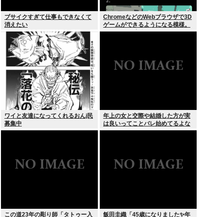
ブサイクすぎて仕事もできなくて
ChromeなどのWebブラウザで3D
消えたい
ゲームができるようになる模様。
Windowsは完全不要に
ワイと友達になってくれるおんj民
年上の女と交際や結婚した方が実
募集中
は良いってことバレ始めてるよな
この道23年の彫り師「タトゥー入
飯田圭織「45歳になりました✨年