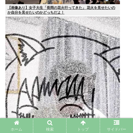
【画像あり】女子大生「長岡の花火行ってきた」 花火を見せたいの
か自分を見せたいのかどっちだよ！
29歳バンドマン俺、もうどうやったらバズるのかわからん
ホーム
検索
トップ
サイドバー