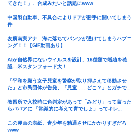
てきた！」←合成みたいと話題にwww
中国製自動車、不具合によりドアが勝手に開いてしまう
件
友廣南実アナ 海に落ちてパンツが透けてしまうハプニ
ング！！【GIF動画あり】
AIが自然界にないウイルスを設計、16種類で増殖を確
認…米スタンフォード大！
「平和を願う女子児童を警察が取り押さえて移動させ
た」と市民団体が告発、「児童……どこ？」とガチで...
教習所で入校時に色判定があって「みどり」って言った
らババアに 「常識的に考えて青でしょ」ってキレ...
この漫画の表紙、青少年を精通させにかかりすぎだろ
www