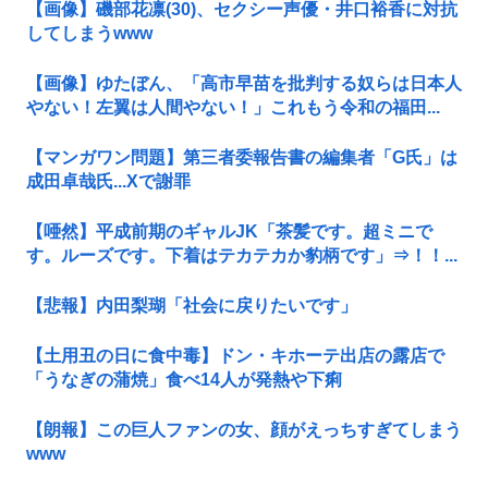
【画像】磯部花凛(30)、セクシー声優・井口裕香に対抗
してしまうwww
【画像】ゆたぼん、「高市早苗を批判する奴らは日本人
やない！左翼は人間やない！」これもう令和の福田...
【マンガワン問題】第三者委報告書の編集者「G氏」は
成田卓哉氏...Xで謝罪
【唖然】平成前期のギャルJK「茶髪です。超ミニで
す。ルーズです。下着はテカテカか豹柄です」⇒！！...
【悲報】内田梨瑚「社会に戻りたいです」
【土用丑の日に食中毒】ドン・キホーテ出店の露店で
「うなぎの蒲焼」食べ14人が発熱や下痢
【朗報】この巨人ファンの女、顔がえっちすぎてしまう
www