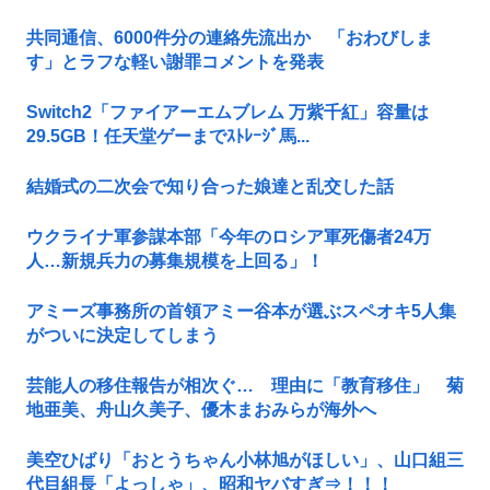
共同通信、6000件分の連絡先流出か 「おわびしま
す」とラフな軽い謝罪コメントを発表
Switch2「ファイアーエムブレム 万紫千紅」容量は
29.5GB！任天堂ゲーまでｽﾄﾚｰｼﾞ馬...
結婚式の二次会で知り合った娘達と乱交した話
ウクライナ軍参謀本部「今年のロシア軍死傷者24万
人…新規兵力の募集規模を上回る」！
アミーズ事務所の首領アミー谷本が選ぶスペオキ5人集
がついに決定してしまう
芸能人の移住報告が相次ぐ… 理由に「教育移住」 菊
地亜美、舟山久美子、優木まおみらが海外へ
美空ひばり「おとうちゃん小林旭がほしい」、山口組三
代目組長「よっしゃ」、昭和ヤバすぎ⇒！！！