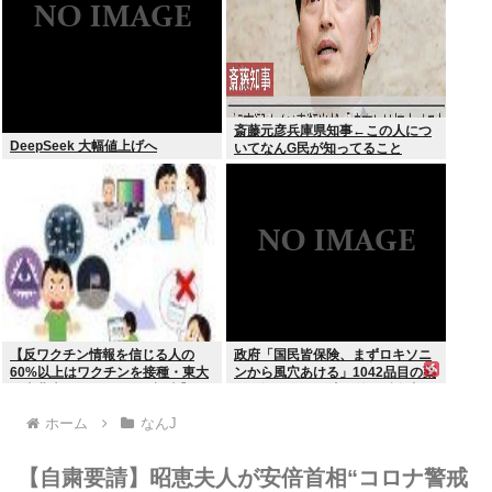
斎藤元彦兵庫県知事←この人につ
DeepSeek 大幅値上げへ
いてなんG民が知ってること
【反ワクチン情報を信じる人の
政府「国民皆保険、まずロキソニ
60%以上はワクチンを接種・東大
ンから風穴あける」1042品目の薬
と東北大が3万1000人を調査】ワ
価4分の1を保険適用外で財布直
クチン忌避と、信じている誤情報
撃、2027年3月開始
ホーム
なんJ
の多さの双方に共通する要因は若
年、低収入、SNSから情報を得て
いる
【自粛要請】昭恵夫人が安倍首相“コロナ警戒