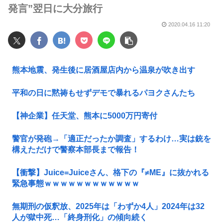
発言”翌日に大分旅行
2020.04.16 11:20
熊本地震、発生後に居酒屋店内から温泉が吹き出す
平和の日に黙祷もせずデモで暴れるパヨクさんたち
【神企業】任天堂、熊本に5000万円寄付
警官が発砲→「適正だったか調査」するわけ…実は銃を
構えただけで警察本部長まで報告！
【衝撃】Juice=Juiceさん、格下の『≠ME』に抜かれる
緊急事態ｗｗｗｗｗｗｗｗｗｗｗｗ
無期刑の仮釈放、2025年は「わずか4人」2024年は32
人が獄中死…「終身刑化」の傾向続く