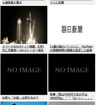
も値段据え置き
イトに応募
スペースXのロケット残骸、8月5
11歳の娘のパソコンに、YouTube
日に月衝突へ 5mクレーター発生
の視聴時間の制限を設定した結果
予測
幹事「男は7000円で女の子は
お前ら「お盆」は何するの？
3000円ね」「「「は～い」」」」
（ヽ´ん`）「あ？ ちょっと待て