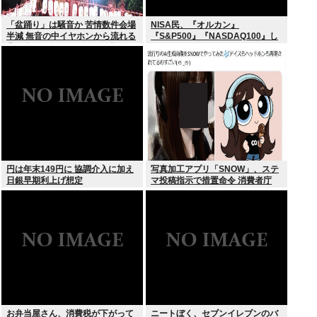
「盆踊り」は騒音か 苦情数件会場
NISA民、『オルカン』
半減 無音の中イヤホンから流れる
『S&P500』『NASDAQ100』し
曲に合わせ踊るサイレント盆ダン
か買わない
スも
円は年末149円に 協調介入に加え
写真加工アプリ「SNOW」、ステ
日銀早期利上げ想定
マ投稿指示で措置命令 消費者庁
お弁当屋さん、消費税が下がって
ニートぼく、セブンイレブンのバ