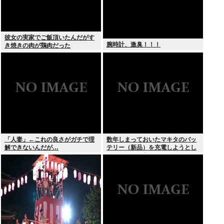
彼女の実家でご飯頂いたんだがす
腕時計、激臭！！！
き焼きの肉が鶏肉だった
「人妻」←これの良さがガチで理
数年しまっておいたマキタのバッ
解できないんだが…
テリー（新品）を充電しようとし
たらエラーで充電できないんだ
が！復活させる方法教えろ