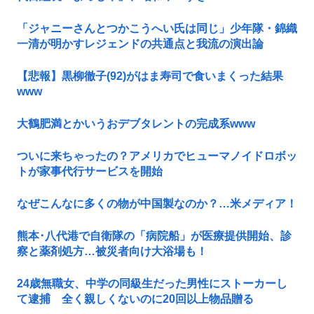
「ジャニーさんとつかこうへい氏は同じ」少年隊・錦織
一清が明かすレジェンドの共通点と我流の演出論
【悲報】黒柳徹子(92)がはま寿司で食いまくった結果
www
大鶴肥満とかいうおデブタレントの完成系www
ついに来ちゃったの？アメリカでヒューマノイドロボッ
トが家事代行サービスを開始
なぜこんなに多くの物が中国製なのか？…米メディア！
熊本･八代港で自衛隊の「病院船」が医療提供開始、診
察と薬剤処方…被災者向け大浴場も！
24歳無職女、中学の同級生だった男性にストーカーし
て逮捕 全く親しくないのに20回以上物品贈る