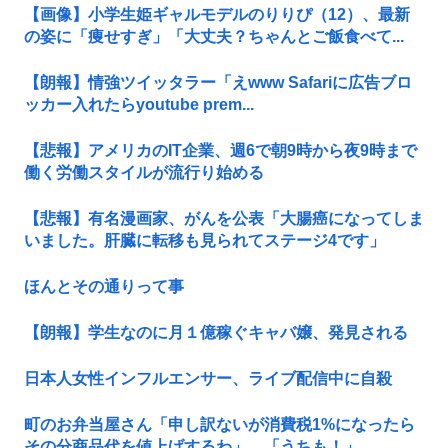
【画像】小学生姫ギャルモデルのりりぴ（12）、最新
の姿に「痩せすぎ」「大丈夫？ちゃんとご飯食べて...
【朗報】情強ツイッタラー「えwww Safariに広告ブロ
ッカー入れたらyoutube prem...
【悲報】アメリカのIT企業、週6で朝9時から夜9時まで
働く労働スタイルが流行り始める
【悲報】有名漫画家、がんを公表「大腸癌になってしま
いました。肝臓に転移も見られてステージ4です」
ほんとその通りって事
【朗報】学生なのに月１億稼ぐキャバ嬢、発見される
日本人女性インフルエンサー、ライブ配信中に自殺
町のお弁当屋さん「申し訳ないが消費税1%になったら
その分商品代を値上げするわ」 「うちも！」