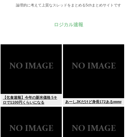
論理的に考えて上質なスレッドをまとめる5chまとめサイトです
ロジカル速報
【乞食速報】今年の新米価格 5キ
あーしJKだけど身長172あるwww
ロで1100円くらいになる