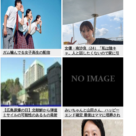
よ」
女優・南沙良（24）「私は陰キ
ガム噛んでる女子高生の配信
ャ。人と話したくないので家に引
きこもってPCでアニメを観ていた
い」
【広島原爆の日】北朝鮮から弾道
みいちゃんと山田さん、ハッピー
ミサイルの可能性のあるもの発射
エンド確定 最後はママに埋葬され
防衛省が発表8月6日 17時12分配
る
信