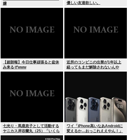
優しい友達欲しい。
嬢
【超朗報】今日仕事頑張ると盆休
近所のコンビニの出禁が1年以上
み来るぞwww
経ってもまだ解除されないんや
が…
七光り・馬鹿息子として活動する
ワイ「iPhone高いなあAndroidに
ヤニカス岸谷蘭丸（25）「いくら
変えるか…おっこれええやん！」
税金を我々が払ってるんだと」
→iPhoneより高い