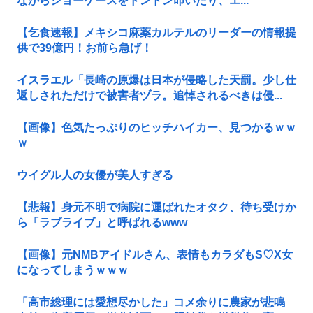
ながらショーケースをドンドン叩いたり、エ...
【乞食速報】メキシコ麻薬カルテルのリーダーの情報提
供で39億円！お前ら急げ！
イスラエル「長崎の原爆は日本が侵略した天罰。少し仕
返しされただけで被害者ヅラ。追悼されるべきは侵...
【画像】色気たっぷりのヒッチハイカー、見つかるｗｗ
ｗ
ウイグル人の女優が美人すぎる
【悲報】身元不明で病院に運ばれたオタク、待ち受けか
ら「ラブライブ」と呼ばれるwww
【画像】元NMBアイドルさん、表情もカラダもS♡X女
になってしまうｗｗｗ
「高市総理には愛想尽かした」コメ余りに農家が悲鳴