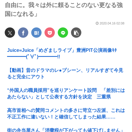
自由に。我々は外に頼ることのない更なる強
国になれる」
2020.04.16 02:08
Juice=Juice「めざましライブ」豊洲PIT公演画像ｷﾀ
━━━━(ﾟ∀ﾟ)━━━━!!
【動画】昔のドラマのレ●プシーン、リアルすぎて今見
ると完全にアウト
“外国人の職員採用”を巡りアンケート設問 「差別には
あたらない」として公表する方針を決定 三重県
高市首相への賛同コメントの多さに苛立つ左派、これは
不正工作に違いない！と確信してしまった結果……
街の弁当屋さん「消費税が下がっても値下げしません」