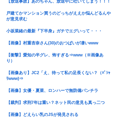
【放送事故】あのちゃん、放送中に吐いてしまう！！！
戸建てかマンション買うのどっちがええか悩んどるんや
が意見求む
小坂菜緒の最新『下半身』ガチでエグいって・・・
【画像】村重杏奈さん(30)のおつぱいが凄いwww
【衝撃】愛知の半グレ、怖すぎる⇒www（※画像あ
り）
【画像あり】JC2「え、待って私の足長くない？（ﾊﾟｼｬ
ﾘwww)⇒
【画像】女優・夏菜、ロンハーで無防備パンチラ
【裁判】求刑7年は重い？ネット民の意見も真っ二つ
【画像】どえらい乳のJSが発見される