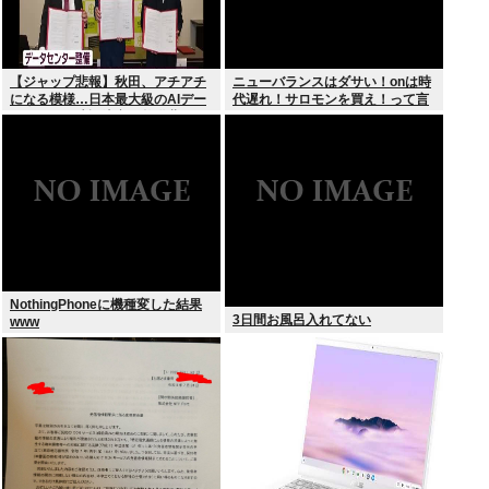
【ジャップ悲報】秋田、アチアチ
ニューバランスはダサい！onは時
になる模様…日本最大級のAIデー
代遅れ！サロモンを買え！って言
タセンター建設決定！整備費は2
われたから買ったんやが
兆円！
NothingPhoneに機種変した結果
3日間お風呂入れてない
www