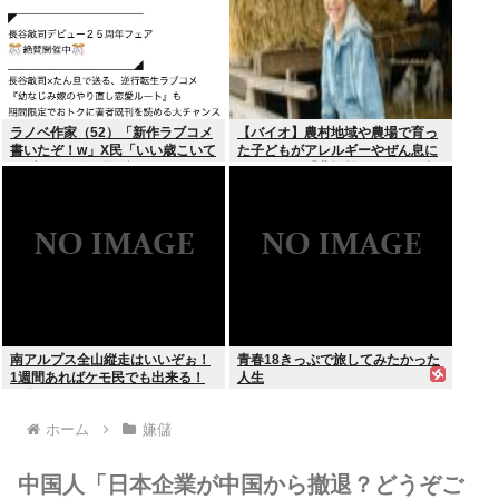
ラノベ作家（52）「新作ラブコメ
【バイオ】農村地域や農場で育っ
書いたぞ！w」X民「いい歳こいて
た子どもがアレルギーやぜん息に
ラブコメ（笑）恥ずかしくない
なりにくい「農場効果」を引き起
の？」
こす細菌が判明
南アルプス全山縦走はいいぞぉ！
青春18きっぷで旅してみたかった
1週間あればケモ民でも出来る！
人生
お盆休みにやってみなイカ？
ホーム
嫌儲
中国人「日本企業が中国から撤退？どうぞご