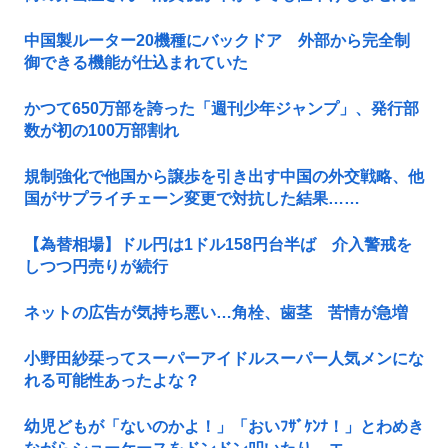
中国製ルーター20機種にバックドア 外部から完全制
御できる機能が仕込まれていた
かつて650万部を誇った「週刊少年ジャンプ」、発行部
数が初の100万部割れ
規制強化で他国から譲歩を引き出す中国の外交戦略、他
国がサプライチェーン変更で対抗した結果……
【為替相場】ドル円は1ドル158円台半ば 介入警戒を
しつつ円売りが続行
ネットの広告が気持ち悪い…角栓、歯茎 苦情が急増
小野田紗栞ってスーパーアイドルスーパー人気メンにな
れる可能性あったよな？
幼児どもが「ないのかよ！」「おいﾌｻﾞｹﾝﾅ！」とわめき