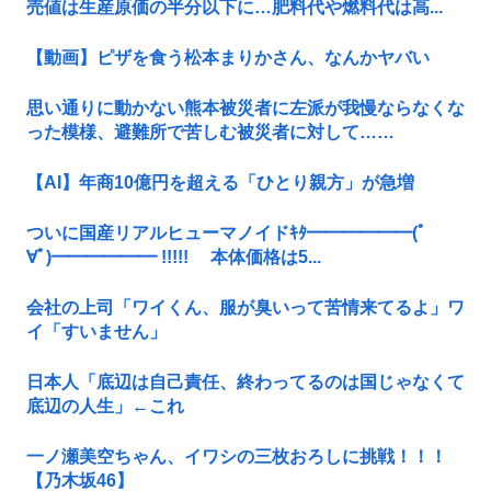
売値は生産原価の半分以下に…肥料代や燃料代は高...
【動画】ピザを食う松本まりかさん、なんかヤバい
思い通りに動かない熊本被災者に左派が我慢ならなくな
った模様、避難所で苦しむ被災者に対して……
【AI】年商10億円を超える「ひとり親方」が急増
ついに国産リアルヒューマノイドｷﾀ━━━━━━(ﾟ
∀ﾟ)━━━━━━ !!!!! 本体価格は5...
会社の上司「ワイくん、服が臭いって苦情来てるよ」ワ
イ「すいません」
日本人「底辺は自己責任、終わってるのは国じゃなくて
底辺の人生」←これ
一ノ瀬美空ちゃん、イワシの三枚おろしに挑戦！！！
【乃木坂46】