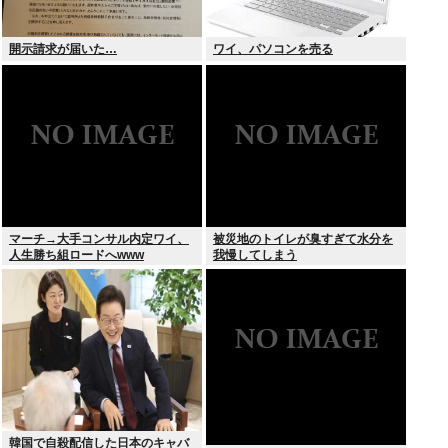
開示請求が届いた…
ワイ、パソコンを売る
マーチ→大手コンサル内定ワイ、
被災地のトイレが臭すぎて水分を
人生勝ち組ロードへwww
我慢してしまう
韓国で自殺配信した日本のキャバ