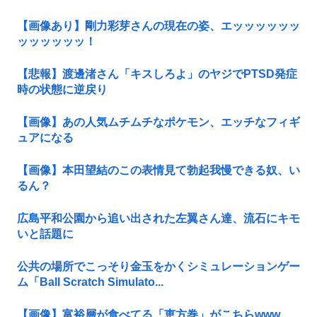
【画像あり】剛力彩芽さんの現在の姿、エッッッッッッ
ッッッッッッ！
【悲報】渡邊渚さん「キスしろよ」のヤジでPTSD発症
時の状態に逆戻り
【画像】あの人気ムチムチなポケモン、エッチなフィギ
ュアになる
【画像】本田望結のこの表情見て勃起我慢できる奴、い
るん？
広島平和公園から追い出された左翼さん達、流石にキモ
いと話題に
公共の場所でこっそり金玉をかくシミュレーションゲー
ム「Ball Scratch Simulato...
【画像】富裕層が食べてる「恵方巻」がこちらwww