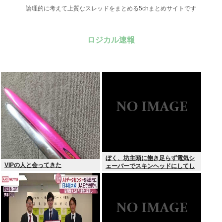
論理的に考えて上質なスレッドをまとめる5chまとめサイトです
ロジカル速報
ぼく、坊主頭に飽き足らず電気シ
VIPの人と会ってきた
ェーバーでスキンヘッドにしてし
まう