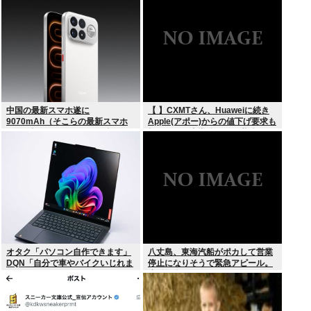
中国の最新スマホ遂に
【 】CXMTさん、Huaweiに続き
9070mAh（そこらの最新スマホ
Apple(アポー)からの値下げ要求も
の約2倍）のバッテリーを積んで
拒否！！！半導体バボー継続
しまうwww
へ！！！
オタク「パソコン自作できます」
八丈島、東海汽船がポカして営業
DQN「自分で車やバイクいじれま
停止になりそうで緊急アピール。
す」
生活物資が届かなくなるかも。ア
シタバ以外に食うものがねえ