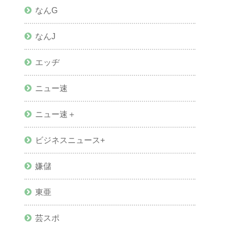
なんG
なんJ
エッヂ
ニュー速
ニュー速＋
ビジネスニュース+
嫌儲
東亜
芸スポ