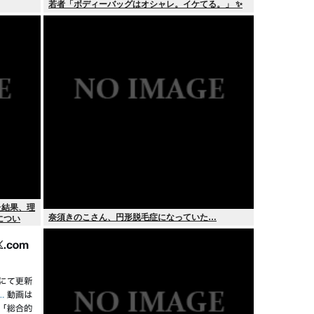
若者「ボディーバッグはオシャレ。イケてる。」 ✨
た結果、理
奈須きのこさん、円形脱毛症になっていた…
につい