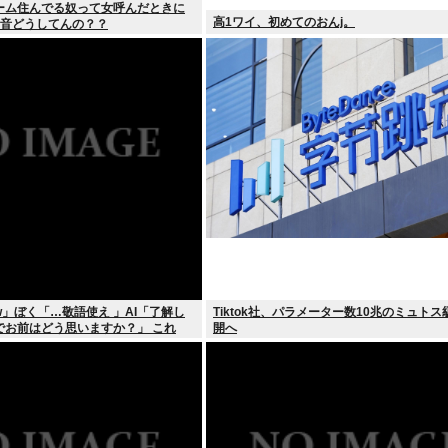
ーム住んでる奴って女呼んだときに
高1ワイ、初めてのおんj。
リ音どうしてんの？？
w」ぼく「…敬語使え 」AI「了解し
Tiktok社、パラメーター数10兆のミュトス
でお前はどう思いますか？」 これ
開へ