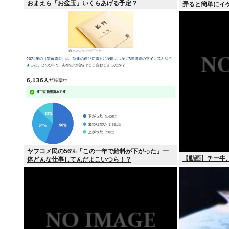
おまえら「お盆玉」いくらあげる予定？
弄ると簡単にイ
ヤフコメ民の56%「この一年で給料が下がった」一
【動画】チー牛
体どんな仕事してんだよこいつら！？