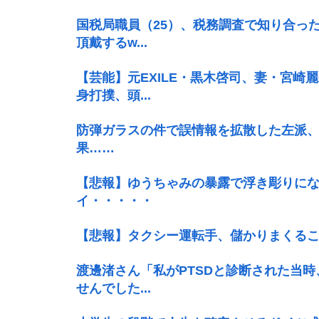
国税局職員（25）、税務調査で知り合った
頂戴するw...
【芸能】元EXILE・黒木啓司、妻・宮崎
身打撲、頭...
防弾ガラスの件で誤情報を拡散した左派
果……
【悲報】ゆうちゃみの暴露で浮き彫りに
イ・・・・・
【悲報】タクシー運転手、儲かりまくる
渡邊渚さん「私がPTSDと診断された当時
せんでした...