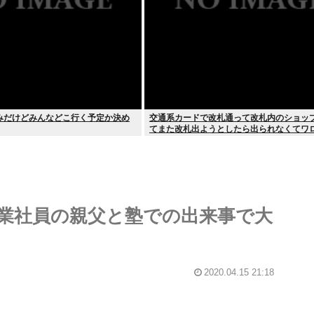
みだけどみんなどこ行く予定か決め
交通系カードで改札通って改札内のショッ
てまた改札出ようとしたら出られなくてワ
業社員の親父と塾での出来事で大
2020.04.15 21:18