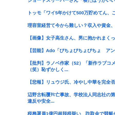
ショートスリーパーさん「寝たほうがい
トッモ「ワイ5年かけて500万貯めてん、
理容室経営て今から難しい？収入や資金
【画像】女子高生さん、男に抱かれまくっ
【芸能】Ado「びちょびちょびちょ アン
【批判】ラノベ作家（52）「新作ラブコ
（笑）恥ずかしく...
【悲報】リュウジ氏、冷やし中華を完全
辺野古転覆ﾀﾋ亡事故、学校法人同志社の第
違反や安全...
税務署員1億円超脱税疑い 詐取金で競艇