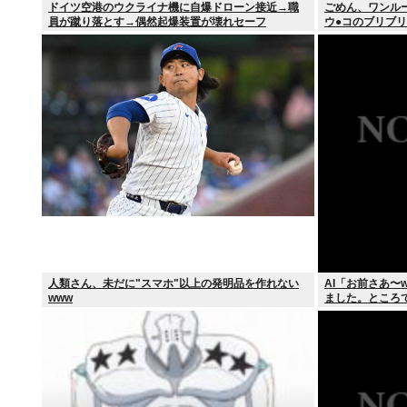
ドイツ空港のウクライナ機に自爆ドローン接近→職
ごめん、ワンル
員が蹴り落とす→偶然起爆装置が壊れセーフ
ウ●コのブリブ
人類さん、未だに"スマホ"以上の発明品を作れない
AI「お前さあ〜
www
ました。ところ