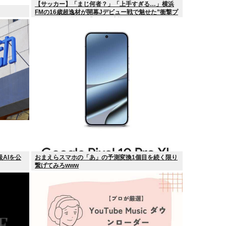
【サッカー】「まじ何者？」「上手すぎる…」横浜
FMの16歳超逸材が開幕Jデビュー戦で魅せた”衝撃プ
レー”にSNS騒然！「すごい才能」
級AIを公
おまえらスマホの「あ」の予測変換1個目を続く限り
繋げてみろwww