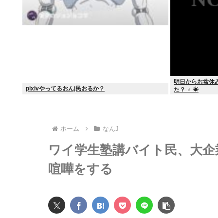
明日からお盆休
pixivやってるおんj民おるか？
た？ ‍♂ ☀
ホーム
なんJ
ワイ学生塾講バイト民、大企
喧嘩をする