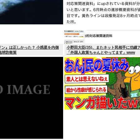
ドン』は正しかった？ 小惑星を内側
小野田大臣(35)、またネット民相手に功績
地球防衛策
「外国人政策ちゃんとやってます」www