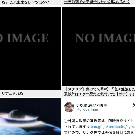
一年前期で大学退学したおんj民おるか？
ケる」 これ出来ないヤツはゲイ
【スクリプト負けてて草w】「色々勉強し
、リア凸される
系以外はエラー品だと気付いた【ガチ】」
て、もっと具体的に話そうか