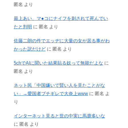
匿名
より
最上あい、マ●コにナイフを刺されて死んでい
たと判明
に
匿名
より
佐藤二朗の件でエッヂに大量の女が居る事がわ
かった訳だけど
に
匿名
より
5chでAIに聞いた結果貼る奴って無能だよな
に
匿名
より
ネット民「中国嫌いで賢い人を見たことがな
い」→愛国者ブチギレで大炎上www
に
匿名
よ
り
インターネット見ると世の中実に馬鹿多いな
に
匿名
より