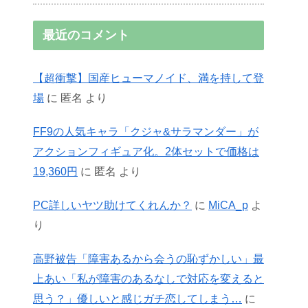
最近のコメント
【超衝撃】国産ヒューマノイド、満を持して登
場
に
匿名
より
FF9の人気キャラ「クジャ&サラマンダー」が
アクションフィギュア化。2体セットで価格は
19,360円
に
匿名
より
PC詳しいヤツ助けてくれんか？
に
MiCA_p
よ
り
高野被告「障害あるから会うの恥ずかしい」最
上あい「私が障害のあるなしで対応を変えると
思う？」優しいと感じガチ恋してしまう…
に