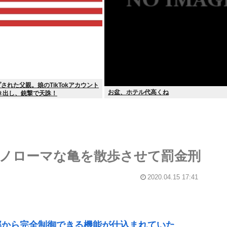
プされた父親。娘のTikTokアカウント
お盆、ホテル代高くね
き出し、銃撃で天誅！
でノローマな亀を散歩させて罰金刑
2020.04.15 17:41
部から完全制御できる機能が仕込まれていた