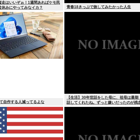
縦走はいいぞぉ！1週間あればケモ民
青春18きっぷで旅してみたかった人生
盆休みにやってみなイカ？
【生活】30年世話をした母に、祖母は最期
ぎて自作する人減ってるよな
話してくれたね。ずっと嫌いだったのが残
と言って死んだ