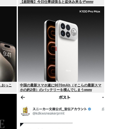
【超朗報】今日仕事頑張ると盆休み来るぞwww
か…おっこ
中国の最新スマホ遂に9070mAh（そこらの最新スマ
ホの約2倍）のバッテリーを積んでしまうwww