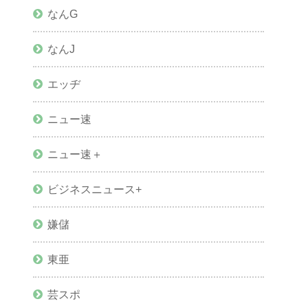
なんG
なんJ
エッヂ
ニュー速
ニュー速＋
ビジネスニュース+
嫌儲
東亜
芸スポ