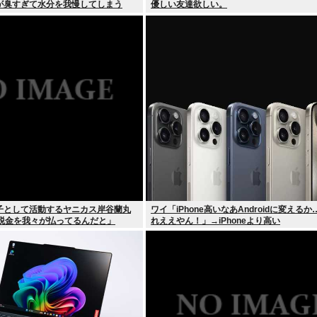
が臭すぎて水分を我慢してしまう
優しい友達欲しい。
子として活動するヤニカス岸谷蘭丸
ワイ「iPhone高いなあAndroidに変える
ら税金を我々が払ってるんだと」
れええやん！」→iPhoneより高い