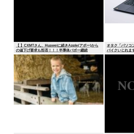
【 】CXMTさん、Huaweiに続きApple(アポー)から
オタク「パソコ
の値下げ要求も拒否！！！半導体バボー継続
バイクいじれま
へ！！！