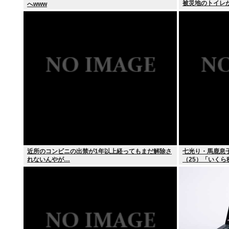
被災地のトイレ
へwww
近所のコンビニの出禁が1年以上経ってもまだ解除さ
七光り・馬鹿息
れないんやが…
（25）「いく