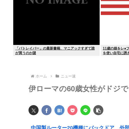
「パトレイバー」の最新書籍、マニアックすぎて誰
11歳の娘をレ●
が買うのか謎
を使い自宅に誘
ホーム
ニュー速
伊ローマの60歳女性がドジ
中国製ルーター20機種にバックドア 外