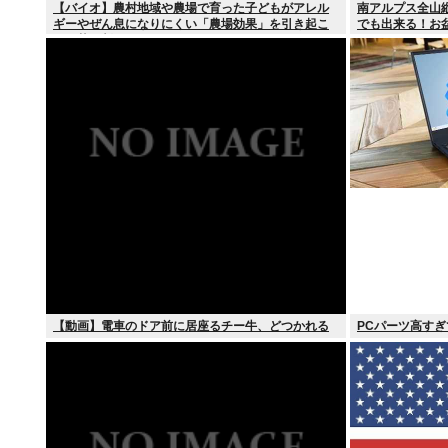
【バイオ】農村地域や農場で育った子どもがアレル
南アルプス全山
ギーやぜん息になりにくい「農場効果」を引き起こ
でも出来る！お
す細菌が判明
【動画】電車のドア前に居座るチー牛、どつかれる
PCパーツ高す