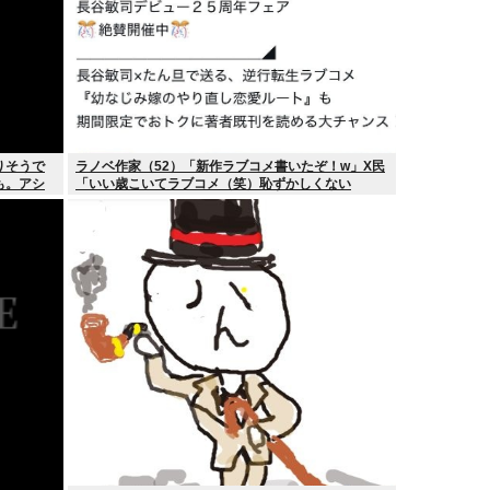
りそうで
ラノベ作家（52）「新作ラブコメ書いたぞ！w」X民
も。アシ
「いい歳こいてラブコメ（笑）恥ずかしくない
の？」