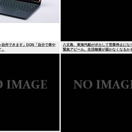
ン自作できます」DQN「自分で車や
八丈島、東海汽船がポカして営業停止にな
す」
緊急アピール。生活物資が届かなくなるか
タバ以外に食うものがねえ