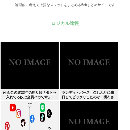
論理的に考えて上質なスレッドをまとめる5chまとめサイトです
ロジカル速報
ᝰ✍この道23年の彫り師「タトゥ
ランディ・バース「久しぶりに来
ー入れてる奴は全員バカです」
日してビックリしたのが、掛布さ
んの髪の毛が増えていた。岡田さ
んは髪の毛がなくなってた」