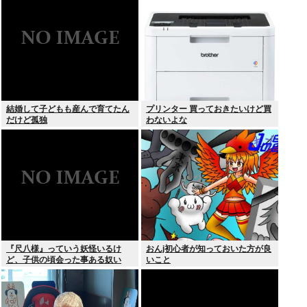
結婚して子どもも産んで育てたん
プリンター 買っておきたいけど買
だけど孤独
わないよな
『尺八様』っていう妖怪いるけ
おんj初心者が知っておいた方が良
ど、子供の頃会った事ある奴い
いこと
る？？