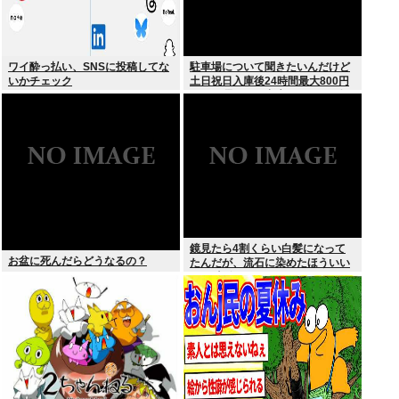
ワイ酔っ払い、SNSに投稿してな
駐車場について聞きたいんだけど
いかチェック
土日祝日入庫後24時間最大800円
って日曜いれて出庫日が平日の場
合料金どうなるの
鏡見たら4割くらい白髪になって
お盆に死んだらどうなるの？
たんだが、流石に染めたほういい
の ？半分おじいちゃんでドン引き
したわ