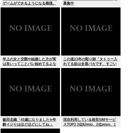
ゲームができるようになる模様。
募集中
Windowsは完全不要に
年上の女と交際や結婚した方が実
この道23年の彫り師「タトゥー入
は良いってことバレ始めてるよな
れてる奴は全員バカです、すごい
民度低い」
飯田圭織「45歳になりました✨年
現在利用している格安SIMサービ
齢イジりはほどほどにしてね 」
スTOP3 3位IIJmio、2位povo、1
位ahamo