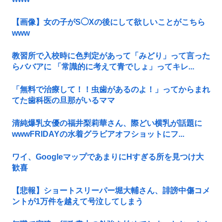
【画像】女の子がS◯Xの後にして欲しいことがこちら
www
教習所で入校時に色判定があって「みどり」って言った
らババアに 「常識的に考えて青でしょ」ってキレ...
「無料で治療して！！虫歯があるのよ！」ってからまれ
てた歯科医の旦那がいるママ
清純爆乳女優の福井梨莉華さん、際どい横乳が話題に
wwwFRIDAYの水着グラビアオフショットにフ...
ワイ、GoogleマップであまりにΗすぎる所を見つけ大
歓喜
【悲報】ショートスリーパー堀大輔さん、誹謗中傷コメ
ントが1万件を越えて号泣してしまう