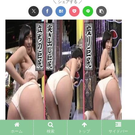
シェアする
彼氏がいないと謳いケツのデカさで売れてタワマンを購入しプロゲー
ホーム
検索
トップ
サイドバー
マーと結婚したグラドル、息子が「自閉スペクトラム症」と診断され