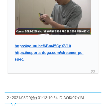
https://youtu.be/6Bm45CpXV10
https://esports-doga.com/streamer-pc-
spec/
2 : 2021/08/20(金) 01:13:10.54
ID:AOIX07bJM