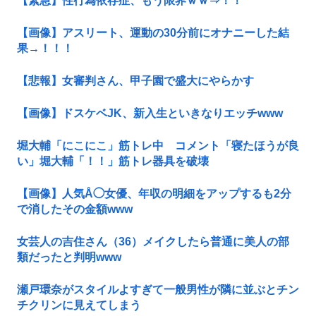
【緊急】性行為依存症、もう限界ｗｗ⇒！！
【画像】アスリート、運動の30分前にオナニーした結
果→！！！
【悲報】女審判さん、甲子園で盛大にやらかす
【画像】ドスケベJK、新入生といきなりエッチwww
堀大輔「にこにこ」筋トレ中 コメント「寝たほうが良
い」堀大輔「！！」筋トレ器具を破壊
【画像】人気Å◯女優、年収の明細をアップするも2分
で消したその金額www
女芸人の吉住さん（36）メイクしたら普通に美人の部
類だったと判明www
瀬戸環奈がスタイルよすぎて一般男性が隣に並ぶとチン
チクリンに見えてしまう