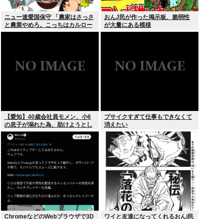
ニュー速愛国保守 「農家はさっさ
おんJ民が作った掲示板、脆弱性
と農業やめろ。こっちはカルロー
が大量にある模様
ズでいいんだから。農業されたら
迷惑だ」
【愛知】40歳会社員モメン、小6
ブサイクすぎて仕事もできなくて
の息子が溺れた為、助けようとし
消えたい
て溺れる なお息子は妻が救出
ChromeなどのWebブラウザで3D
ワイと友達になってくれるおんj民