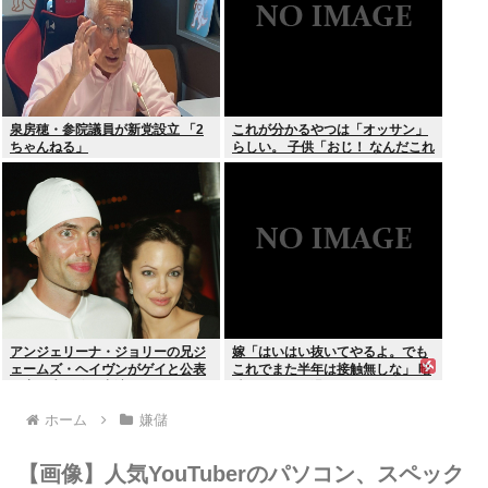
泉房穂・参院議員が新党設立 「2
これが分かるやつは「オッサン」
ちゃんねる」
らしい。 子供「おじ！ なんだこれ
は！」
アンジェリーナ・ジョリーの兄ジ
嫁「はいはい抜いてやるよ。でも
ェームズ・ヘイヴンがゲイと公表
これでまた半年は接触無しな」 暗
元妻の生配信に出演しカミングア
黙のこれツラ過ぎるだろ
ウト ヤフコメ「顔見ればわかる」
ホーム
嫌儲
【画像】人気YouTuberのパソコン、スペック