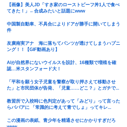
【画像】美人JD「すき家のローストビーフ丼1人で食べ
てきた！」←合成みたいと話題にwww
中国製自動車、不具合によりドアが勝手に開いてしまう
件
友廣南実アナ 海に落ちてパンツが透けてしまうハプニ
ング！！【GIF動画あり】
AIが自然界にないウイルスを設計、16種類で増殖を確
認…米スタンフォード大！
「平和を願う女子児童を警察が取り押さえて移動させ
た」と市民団体が告発、「児童……どこ？」とガチで...
教習所で入校時に色判定があって「みどり」って言った
らババアに 「常識的に考えて青でしょ」ってキレ...
この漫画の表紙、青少年を精通させにかかりすぎだろ
www