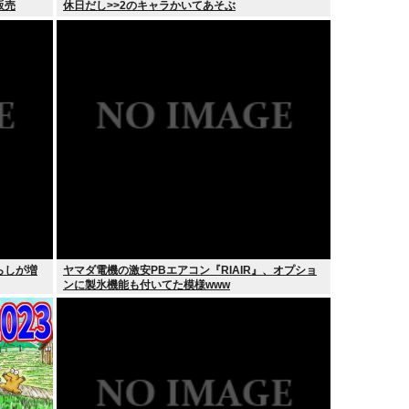
販売
休日だし>>2のキャラかいてあそぶ
らしが増
ヤマダ電機の激安PBエアコン『RIAIR』、オプショ
ンに製氷機能も付いてた模様www