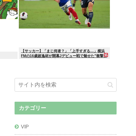
【サッカー】「まじ何者？」「上手すぎる…」横浜
FMの16歳超逸材が開幕Jデビュー戦で魅せた”衝撃プ
レー”にSNS騒然！「すごい才能」
カテゴリー
VIP