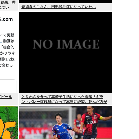
た結果、理
奈須きのこさん、円形脱毛症になっていた…
につい
アピール
とりわさを食べて車椅子生活になった医師「ギラ
ン・バレー症候群になって本当に絶望。死んだ方が
良かったと思った」