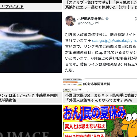
【スクリプト負けてて草w】「色々勉強し
、リア凸される
系以外はエラー品だと気付いた【ガチ】」
て、もっと具体的に話そうか
ドン』は正しかった？ 小惑星を内側
小野田大臣(35)、またネット民相手に功績
地球防衛策
「外国人政策ちゃんとやってます」www