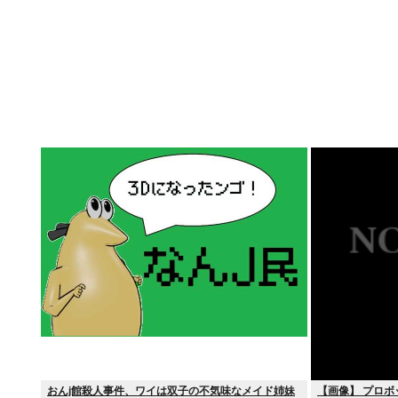
おんj館殺人事件、ワイは双子の不気味なメイド姉妹
【画像】 プロボ