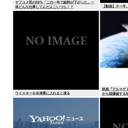
ヤフコメ民の56%「この一年で給料が下がった」一
【動画】チー牛
体どんな仕事してんだよこいつら！？
映画『アルマゲ
ウイスキーを冷凍庫に入れると凍る
から核爆破する