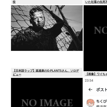
役
いた社畜の生死
【日本語ラップ】舐達麻のG-PLANTSさん、ソロデ
【画像】ワイち
ビュー