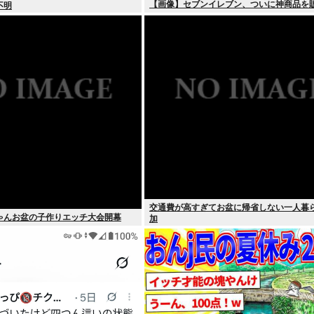
【画像】セブンイレブン、ついに神商品を
不明
交通費が高すぎてお盆に帰省しない一人暮
ゃんお盆の子作りエッチ大会開幕
加