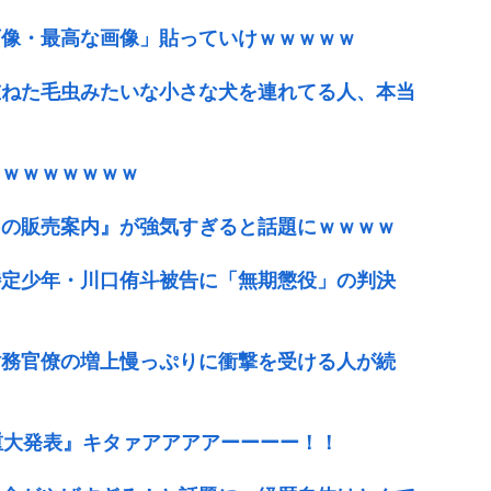
画像・最高な画像」貼っていけｗｗｗｗｗ
重ねた毛虫みたいな小さな犬を連れてる人、本当
ｗｗｗｗｗｗｗｗ
カの販売案内』が強気すぎると話題にｗｗｗｗ
の特定少年・川口侑斗被告に「無期懲役」の判決
財務官僚の増上慢っぷりに衝撃を受ける人が続
『重大発表』キタァアアアアーーーー！！