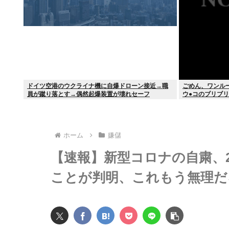
ドイツ空港のウクライナ機に自爆ドローン接近→職
ごめん、ワンル
員が蹴り落とす→偶然起爆装置が壊れセーフ
ウ●コのブリブ
ホーム
嫌儲
【速報】新型コロナの自粛、2
ことが判明、これもう無理だ