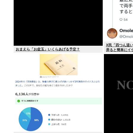
X民「四つん這
おまえら「お盆玉」いくらあげる予定？
弄ると簡単にイ