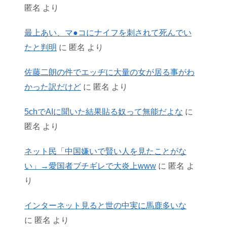
匿名
より
最上あい、マ●コにナイフを刺されて死んでい
たと判明
に
匿名
より
佐藤二朗の件でエッヂに大量の女が居る事がわ
かった訳だけど
に
匿名
より
5chでAIに聞いた結果貼る奴って無能だよな
に
匿名
より
ネット民「中国嫌いで賢い人を見たことがな
い」→愛国者ブチギレで大炎上www
に
匿名
よ
り
インターネット見ると世の中実に馬鹿多いな
に
匿名
より