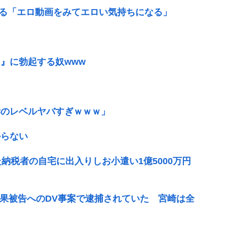
語る「エロ動画をみてエロい気持ちになる」
』に勃起する奴www
学のレベルヤバすぎｗｗｗ」
からない
納税者の自宅に出入りしお小遣い1億5000万円
麗果被告へのDV事案で逮捕されていた 宮崎は全