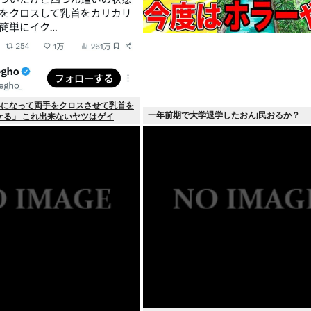
いになって両手をクロスさせて乳首を
一年前期で大学退学したおんj民おるか？
ケる」 これ出来ないヤツはゲイ