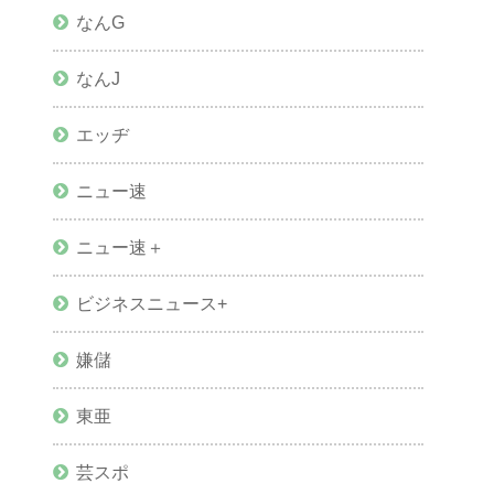
なんG
なんJ
エッヂ
ニュー速
ニュー速＋
ビジネスニュース+
嫌儲
東亜
芸スポ