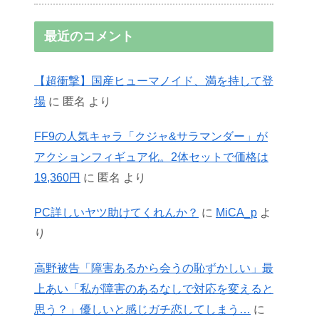
最近のコメント
【超衝撃】国産ヒューマノイド、満を持して登
場
に
匿名
より
FF9の人気キャラ「クジャ&サラマンダー」が
アクションフィギュア化。2体セットで価格は
19,360円
に
匿名
より
PC詳しいヤツ助けてくれんか？
に
MiCA_p
よ
り
高野被告「障害あるから会うの恥ずかしい」最
上あい「私が障害のあるなしで対応を変えると
思う？」優しいと感じガチ恋してしまう…
に