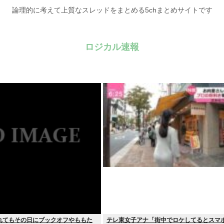
論理的に考えて上質なスレッドをまとめる5chまとめサイトです
ロジカル速報
れてもその日にブックオフやももた
テレ東女子アナ「街中でロケしてるとスマ