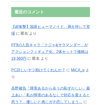
最近のコメント
【超衝撃】国産ヒューマノイド、満を持して登
場
に
匿名
より
FF9の人気キャラ「クジャ&サラマンダー」が
アクションフィギュア化。2体セットで価格は
19,360円
に
匿名
より
PC詳しいヤツ助けてくれんか？
に
MiCA_p
よ
り
高野被告「障害あるから会うの恥ずかしい」最
上あい「私が障害のあるなしで対応を変えると
思う？」優しいと感じガチ恋してしまう…
に