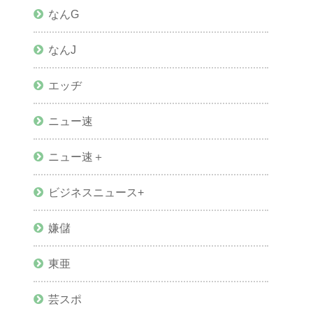
なんG
なんJ
エッヂ
ニュー速
ニュー速＋
ビジネスニュース+
嫌儲
東亜
芸スポ