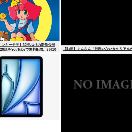
ミンキーモモ】32年ぶりの新作公開
【動画】まんさん「彼氏いない女のリアル
8話をYouTubeで無料配信。8月10
ート