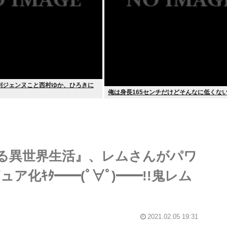
削ジェンヌこと西村ゆか、ひろきに
俺は身長165センチだけどそんなに低くな
める異世界生活』、レムさんがパワ
化ｷﾀ━━(ﾟ∀ﾟ)━━!!鬼レム
2021.02.05 19:31