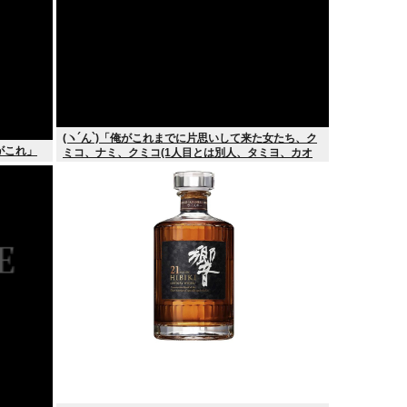
(ヽ´ん`)「俺がこれまでに片思いして来た女たち、ク
がこれ」
ミコ、ナミ、クミコ(1人目とは別人、タミヨ、カオ
リ、ユカリ…」