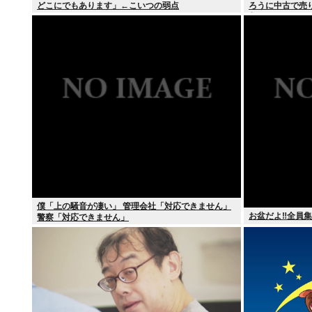
どこにでもあります」←こいつの弱点
ろうに中古で売
入
僕「上の騒音が凄い」 管理会社「対応できません」
お盆だよ‼全員集
警察「対応できません」