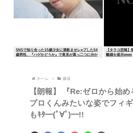
SNSで知り合った15歳少女に酒飲ませレ●プした54
【タラコ悲報】
歳男性、『ハゲかどうか』で意見が真っ二つに分か
離婚を提示www
れる
ホーム
嫌儲
【朗報】 『Re:ゼロから始
プロくんみたいな姿でフィギュア
もｷﾀ━(ﾟ∀ﾟ)━!!