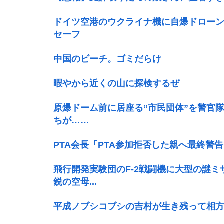
ドイツ空港のウクライナ機に自爆ドロー
セーフ
中国のビーチ。ゴミだらけ
暇やから近くの山に探検するぜ
原爆ドーム前に居座る”市民団体”を警官
ちが……
PTA会長「PTA参加拒否した親へ最終警
飛行開発実験団のF-2戦闘機に大型の謎ミ
鋭の空母...
平成ノブシコブシの吉村が生き残って相