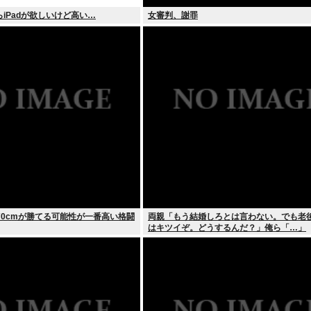
iPadが欲しいけど高い…
女審判、謝罪
70cmが勝てる可能性が一番高い格闘
両親「もう結婚しろとは言わない。でも老
はキツイぞ。どうするんだ？」俺ら「…」