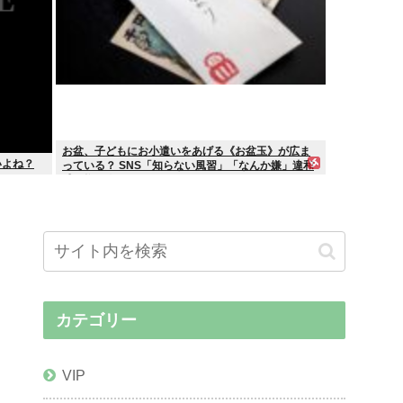
お盆、子どもにお小遣いをあげる《お盆玉》が広ま
いよね？
っている？ SNS「知らない風習」「なんか嫌」違和
感を抱く人も
カテゴリー
VIP