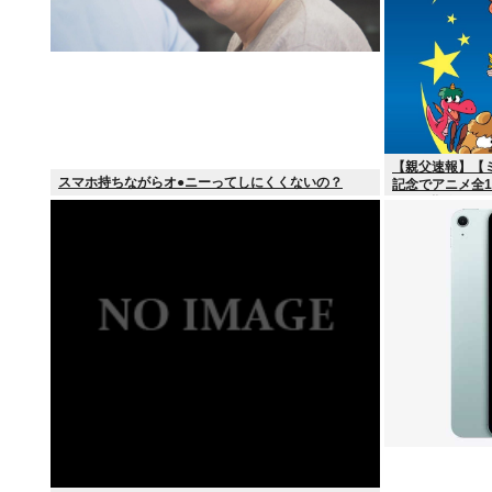
【親父速報】【
スマホ持ちながらオ●ニーってしにくくないの？
記念でアニメ全12
日より順次スタ