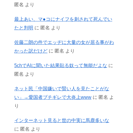
匿名
より
最上あい、マ●コにナイフを刺されて死んでい
たと判明
に
匿名
より
佐藤二朗の件でエッヂに大量の女が居る事がわ
かった訳だけど
に
匿名
より
5chでAIに聞いた結果貼る奴って無能だよな
に
匿名
より
ネット民「中国嫌いで賢い人を見たことがな
い」→愛国者ブチギレで大炎上www
に
匿名
よ
り
インターネット見ると世の中実に馬鹿多いな
に
匿名
より