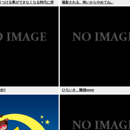
りつける事ができなくなる時代に突
撮影される、怖いからやめてね」
合‼
ひろいき、離婚www