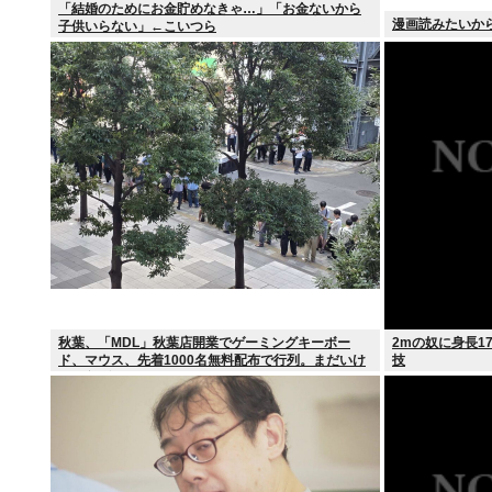
「結婚のためにお金貯めなきゃ…」「お金ないから
漫画読みたいから
子供いらない」←こいつら
秋葉、「MDL」秋葉店開業でゲーミングキーボー
2mの奴に身長1
ド、マウス、先着1000名無料配布で行列。まだいけ
技
るぞ急げ!!