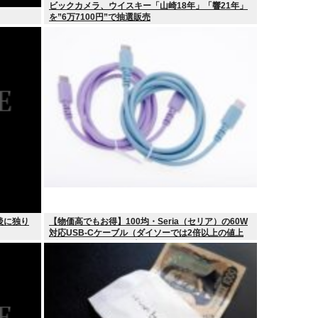
ビックカメラ、ウイスキー「山崎18年」「響21年」
を”6万7100円”で抽選販売
後に独り
【物価高でもお得】100均・Seria（セリア）の60W
対応USB-Cケーブル（ダイソーでは2倍以上の値上
げ）セリアは110円で売る