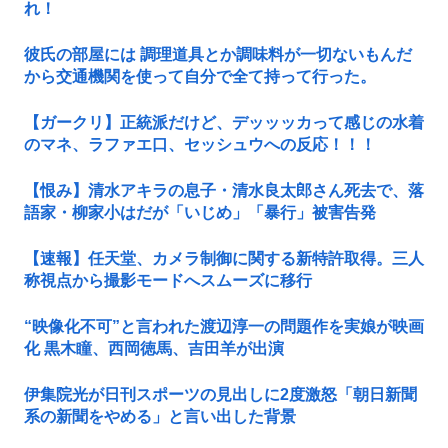
れ！
彼氏の部屋には 調理道具とか調味料が一切ないもんだ
から交通機関を使って自分で全て持って行った。
【ガークリ】正統派だけど、デッッッカって感じの水着
のマネ、ラファエ口、セッシュウへの反応！！！
【恨み】清水アキラの息子・清水良太郎さん死去で、落
語家・柳家小はだが「いじめ」「暴行」被害告発
【速報】任天堂、カメラ制御に関する新特許取得。三人
称視点から撮影モードへスムーズに移行
“映像化不可”と言われた渡辺淳一の問題作を実娘が映画
化 黒木瞳、西岡徳馬、吉田羊が出演
伊集院光が日刊スポーツの見出しに2度激怒「朝日新聞
系の新聞をやめる」と言い出した背景