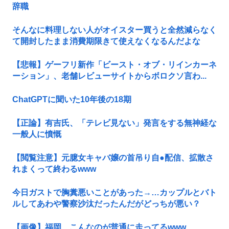
辞職
そんなに料理しない人がオイスター買うと全然減らなく
て開封したまま消費期限きて使えなくなるんだよな
【悲報】ゲーフリ新作「ビースト・オブ・リインカーネ
ーション」、老舗レビューサイトからボロクソ言わ...
ChatGPTに聞いた10年後の18期
【正論】有吉氏、「テレビ見ない」発言をする無神経な
一般人に憤慨
【閲覧注意】元臆女キャバ嬢の首吊り自●配信、拡散さ
れまくって終わるwww
今日ガストで胸糞悪いことがあった→…カップルとバト
ルしてあわや警察沙汰だったんだがどっちが悪い？
【画像】福岡、こんなのが普通に走ってるwww