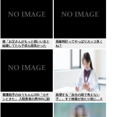
ちらか」父の答え「50%引きの
肉」
娘「お父さんがもっと頭いい女と
高級時計ってやっぱりカッコ良く
結婚してたら子供も頭良かった
ね？
よ。頭悪いクソ女と結婚してごめ
んなさいって謝れよ」どう返せば
いい？
看護助手のゆうちゃん(30)「カチ
急増する「自分の頭で考えない
ンときた」 入院患者の男(90)に顔
子」。すぐ検索が当たり前に…ス
面パンチを叩き込む 逮捕
マホ時代の”親切すぎる教育”が奪
った力