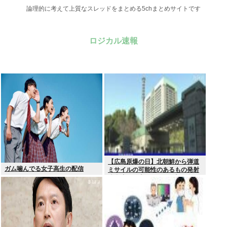
論理的に考えて上質なスレッドをまとめる5chまとめサイトです
ロジカル速報
【広島原爆の日】北朝鮮から弾道
ガム噛んでる女子高生の配信
ミサイルの可能性のあるもの発射
防衛省が発表8月6日 17時12分配
信