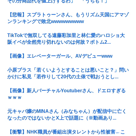
その分商品代を値上げするわ」 「うちも！」
【悲報】スプラトゥーンさん、もうリズム天国にアマゾ
ンランキングで敗北wwwwwwwww
TikTokで無双してる遠藤彩加里と林仁愛のハロショ大
阪イベが全然売り切れないのは何故？ボトム2...
【画像】エレベーターガール、AVデビューwww
小原ブラス「若くいようとすることは悪いこと？」問い
かけに私見「若作りして20代の土俵で戦おうとし...
【画像】新人バーチャルYoutuberさん、ドエロすぎる
ｗｗｗ
元キャバ嬢のMINAさん（みなちゃん）が配信中に亡く
なったのではないかとX上で話題に（※動画あり...
【衝撃】NHK職員が番組出演タレントから性被害←こ