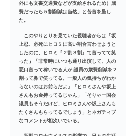
外にも文書交通費などが支給されるため）歳
費だったら５割削減は当然」と苦言を呈し
た。
このやりとりを見ていた視聴者からは「坂
上忍、必死にヒロミに高い割合言わせようと
したのに、ヒロミ『２割３割』て言ってて笑
った」「非常時にいつも通り出演して、人の
悪口言って稼いでる人が 議員の歳費削減を２
割って鼻で笑ってる。一般人の気持ちがわか
らないのはお前らだよ」「ヒロミさんや坂上
さんもお金持ってるじゃん」「そりゃー国会
議員もそうだけど、ヒロミさんや坂上さんも
たくさんもらってるでしょう」とネガティブ
なコメントが相次いでいる。
新型コロナウイルスの影響で、日々の生活