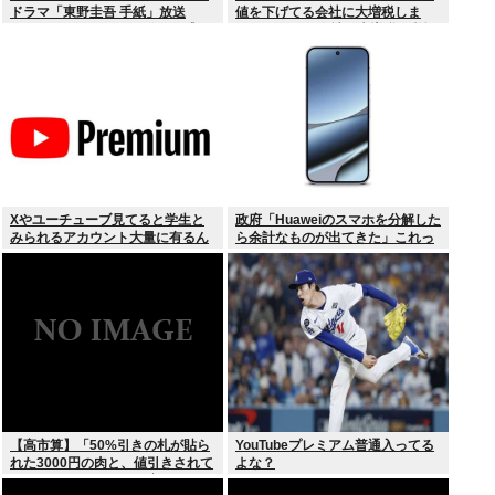
ドラマ「東野圭吾 手紙」放送
値を下げてる会社に大増税しま
TVerでリアルタイム配信、見逃し
す。低PBRの会社は大増税を覚悟
配信も
せよ」
Xやユーチューブ見てると学生と
政府「Huaweiのスマホを分解した
みられるアカウント大量に有るん
ら余計なものが出てきた」これっ
けど
て結局なんだったの？
【高市算】「50%引きの札が貼ら
YouTubeプレミアム普通入ってる
れた3000円の肉と、値引きされて
よな？
いない1000円の肉では安いのはど