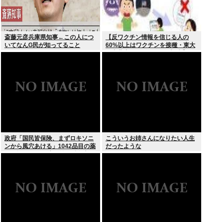
斎藤元彦兵庫県知事←この人につ
【反ワクチン情報を信じる人の
いてなんG民が知ってること
60%以上はワクチンを接種・東大
と東北大が3万1000人を調査】ワ
クチン忌避と、信じている誤情報
の多さの双方に共通する要因は若
年、低収入、SNSから情報を得て
いる
政府「国民皆保険、まずロキソニ
こういうお姉さんになりたい人生
ンから風穴あける」1042品目の薬
だったような
価4分の1を保険適用外で財布直
撃、2027年3月開始