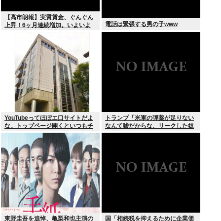
【高市朗報】実質賃金、ぐんぐん
電話は緊張する男の子www
上昇！6ヶ月連続増加。いよいよ
国民も豊かさを実感か？インフレ
加速しなければ
YouTubeってほぼエ口サイトだよ
トランプ「米軍の弾薬が足りない
な。トップページ開くといつもチ
なんて嘘だからな、リークした奴
アダンスとかローアングルで撮影
は懲役刑だ！」
した街撮り動画ばっか出てくるじ
ゃん
東野圭吾を追悼、亀梨和也主演の
国「相続税を抑えるために企業価