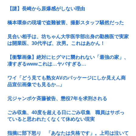
【謎】長崎から原爆感がしない理由
橋本環奈の現場で盗難被害、撮影スタッフ騒然だった
見合い相手は、坊ちゃん大学医学部出身の勤務医で実家
は開業医、30代半ば、次男。これはあかん！
【衝撃画像】絶対にヒグマに襲われない「最強の家」、
凄すぎるwwwこれは…ヤバすぎる…
ワイ「どう見ても熟女AVのパッケージにしか見えん商
品宣伝画像でも見るか...」
元ジャンポケ斉藤被告、懲役7年を求刑される
ごみ収集、40度を超える日にごみ収集 職員はサボっ
ていると思われたくなくて休めない現実
指摘に部下怒り 「あなたは失格です」。上司は泣いて