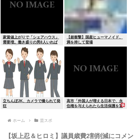
家賃値上がりで「シェアハウス」
【超衝撃】国産ヒューマノイド、
需要増。働き盛りの男8人いれば
満を持して登場
一軒家暮らしも余裕で毎日楽しい
立ちんぼJK、カメラで撮られて発
高市「外国人が増える日本で、永
狂
住権を与えられたら生活保護を貰
うなんて人が増えては困る。日本
人以上の水準の人のみ許可しま
ホーム
芸スポ
す」
【坂上忍＆ヒロミ】議員歳費2割削減にコメン