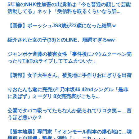
5年前のNHK性加害の出演者は「今も普通の顔して芸能
活動してる」ネット「受信料を取るくらいなら詳...
【画像】ボーッシュJS8歳が23歳になった結果ｗ
紹介された女の子(33)とのLINE、順調すぎるww
ジャンポケ斉藤の被害女性「事件後にバウムクーヘン売
ったりTikTokライブしててムカついた」
【朗報】女子大生さん、被災地に手作りおにぎりを出荷
りおたんも遂に完売が! 乃木坂46 42ndシングル「是非
に及ばず」ミーグリ 8次完売表がこちら...
公園でタバコ吸ってたらなんか怒られてワロタ笑→…言
うほど悪いか？
【熊本地震】専門家「イオンモール熊本の爆心地に…喫
煙所と自販機」警察・消防「」←これ・・・