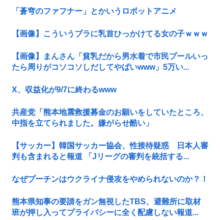
「蒼穹のファフナー」とかいうロボットアニメ
【画像】こういうブラに乳首ひっかけてる女の子ｗｗｗ
【画像】まんさん「貧乳だから男水着で市民プールいっ
たら周りがコソコソしだしてやばいwww」5万い...
X、収益化が9/7に終わるwww
共産党「熊本地震救援募金のお願いをしていたところ、
中指を立てられました。嫌がらせ酷い」
【サッカー】韓国サッカー協会、性接待疑惑 日本人審
判も含まれると報道 「Jリーグの審判を統括する...
なぜプーチンはウクライナ侵攻をやめられないのか？！
熊本県知事の要請をガン無視したTBS、避難所に取材
班が押し入ってプライバシーに全く配慮しない報道...