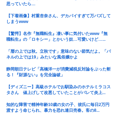
思っていたら…
【下着画像】村重杏奈さん、デカパイすぎて万バズして
しまうwww
【驚愕】名作『無職転生』凄い事に気付いたwww『無
職転生』の「ロキシー」とかいう奴…可愛いけど…...
「暦の上では秋。立秋です」意味のない節気だよ。「パ
ネルの上では19」みたいな風俗嬢かよ
静岡朝日テレビ「高橋洋一が消費減税反対論をぶった斬
る！『財源ない』を完全論破」
【ディズニー】高級ホテルでお馴染みのホテルミラコス
タさん 値上げして改悪していたことがバレて炎上...
知的な障害で精神年齢10歳の女の子、彼氏に毎日2万円
渡すよう命じられ、暴力を恐れ連日売春。客の8...