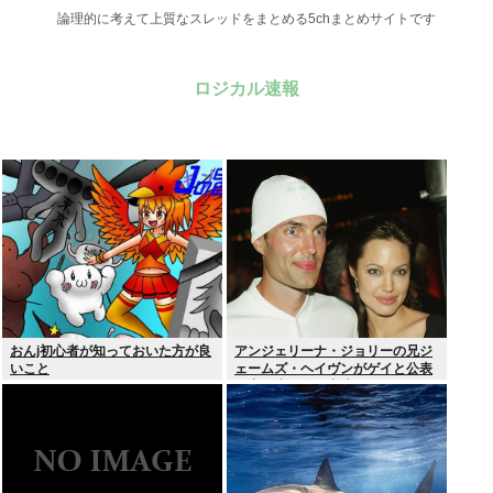
論理的に考えて上質なスレッドをまとめる5chまとめサイトです
ロジカル速報
おんj初心者が知っておいた方が良
アンジェリーナ・ジョリーの兄ジ
いこと
ェームズ・ヘイヴンがゲイと公表
元妻の生配信に出演しカミングア
ウト ヤフコメ「顔見ればわかる」