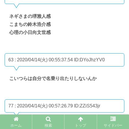
ネギさまの堺雅人感
こまちの鈴木浩介感
心理の小日向文世感
63 : 2020/04/14(火) 00:55:37.54
ID:DYoJhzYV0
こいつらは自分で名乗り出たりしないんか
77 : 2020/04/14(火) 00:57:26.79
ID:ZZiS543jr
>>63
ホーム
検索
トップ
サイドバー