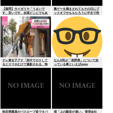
【疑問】サイゼリヤ「うまいで
糞ゲーを掴まされてもその日にブ
す、安いです、全国どこにでもあ
ックオフやももたろうに中古で売
ります」←こいつの弱点
りつける事ができなくなる時代に
突入
テレ東女子アナ「街中でロケして
なんG民が「長野県」について知
るとスマホむけて撮影される、怖
っている事といえばwww
いからやめてね」
秋田県職員がバスローブ姿でタバ
僕「上の騒音が凄い」 管理会社