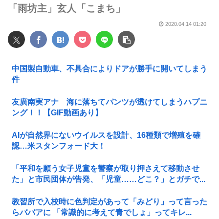
「雨坊主」玄人「こまち」
2020.04.14 01:20
中国製自動車、不具合によりドアが勝手に開いてしまう
件
友廣南実アナ 海に落ちてパンツが透けてしまうハプニ
ング！！【GIF動画あり】
AIが自然界にないウイルスを設計、16種類で増殖を確
認…米スタンフォード大！
「平和を願う女子児童を警察が取り押さえて移動させ
た」と市民団体が告発、「児童……どこ？」とガチで...
教習所で入校時に色判定があって「みどり」って言った
らババアに 「常識的に考えて青でしょ」ってキレ...