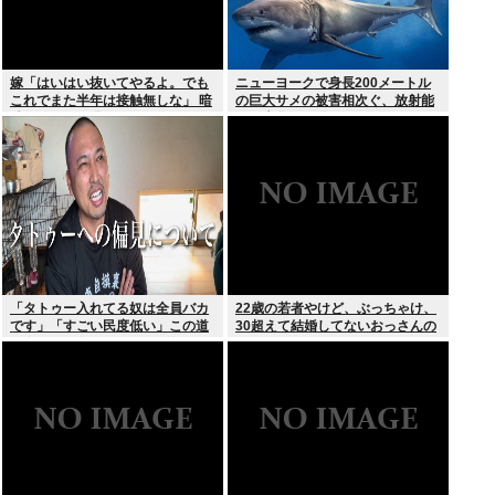
嫁「はいはい抜いてやるよ。でも
ニューヨークで身長200メートル
これでまた半年は接触無しな」 暗
の巨大サメの被害相次ぐ、放射能
黙のこれツラ過ぎるだろ
で巨大化した恐れ、Yahooニュー
スより
「タトゥー入れてる奴は全員バカ
22歳の若者やけど、ぶっちゃけ、
です」「すごい民度低い」この道
30超えて結婚してないおっさんの
23年の彫り師YouTuberの動画が
こと見下してる
話題