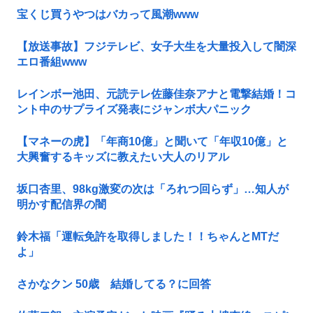
宝くじ買うやつはバカって風潮www
【放送事故】フジテレビ、女子大生を大量投入して闇深
エロ番組www
レインボー池田、元読テレ佐藤佳奈アナと電撃結婚！コ
ント中のサプライズ発表にジャンボ大パニック
【マネーの虎】「年商10億」と聞いて「年収10億」と
大興奮するキッズに教えたい大人のリアル
坂口杏里、98kg激変の次は「ろれつ回らず」…知人が
明かす配信界の闇
鈴木福「運転免許を取得しました！！ちゃんとMTだ
よ」
さかなクン 50歳 結婚してる？に回答