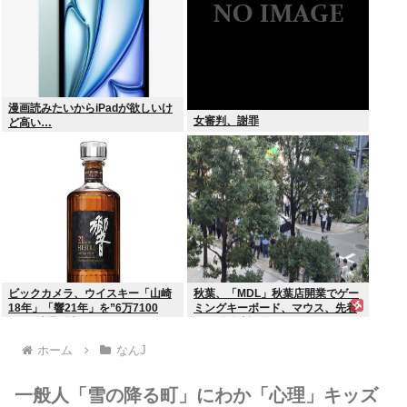
漫画読みたいからiPadが欲しいけ
女審判、謝罪
ど高い…
ビックカメラ、ウイスキー「山崎
秋葉、「MDL」秋葉店開業でゲー
18年」「響21年」を”6万7100
ミングキーボード、マウス、先着
円”で抽選販売
1000名無料配布で行列。まだいけ
るぞ急げ!!
ホーム
なんJ
一般人「雪の降る町」にわか「心理」キッズ