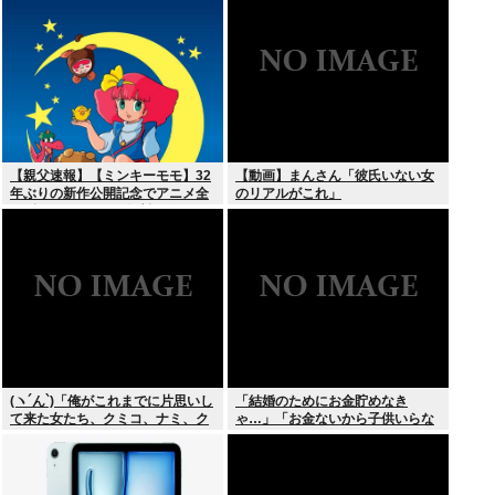
【親父速報】【ミンキーモモ】32
【動画】まんさん「彼氏いない女
年ぶりの新作公開記念でアニメ全
のリアルがこれ」
128話をYouTubeで無料配信。8月
10日より順次スタート
(ヽ´ん`)「俺がこれまでに片思いし
「結婚のためにお金貯めなき
て来た女たち、クミコ、ナミ、ク
ゃ…」「お金ないから子供いらな
ミコ(1人目とは別人、タミヨ、カ
い」←こいつら
オリ、ユカリ…」