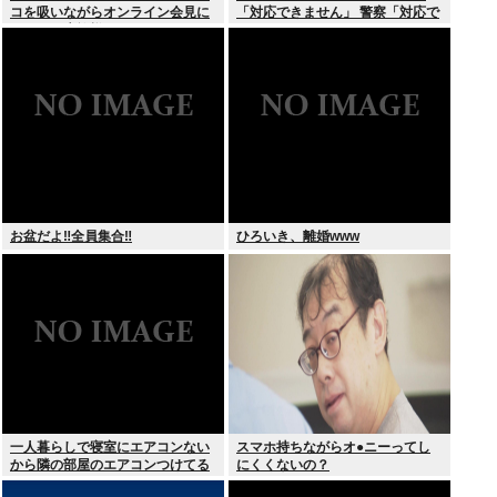
コを吸いながらオンライン会見に
「対応できません」 警察「対応で
どこのお貴族様だよw
きません」
お盆だよ‼全員集合‼
ひろいき、離婚www
一人暮らしで寝室にエアコンない
スマホ持ちながらオ●ニーってし
から隣の部屋のエアコンつけてる
にくくないの？