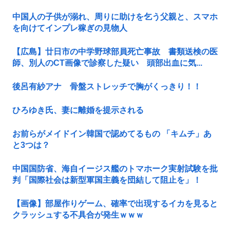
中国人の子供が溺れ、周りに助けを乞う父親と、スマホ
を向けてインプレ稼ぎの見物人
【広島】廿日市の中学野球部員死亡事故 書類送検の医
師、別人のCT画像で診察した疑い 頭部出血に気...
後呂有紗アナ 骨盤ストレッチで胸がくっきり！！
ひろゆき氏、妻に離婚を提示される
お前らがメイドイン韓国で認めてるもの 「キムチ」あ
と3つは？
中国国防省、海自イージス艦のトマホーク実射試験を批
判「国際社会は新型軍国主義を団結して阻止を」！
【画像】部屋作りゲーム、確率で出現するイカを見ると
クラッシュする不具合が発生ｗｗｗ