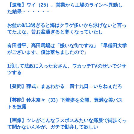
【速報】ワイ（25）、営業から工場のラインへ異動し
た結果・・・・・・
お盆の8/13過ぎると海はクラゲ多いから泳げないと言っ
てたよな。昔お盆過ぎると寒くなっていたし
有田哲平、高田馬場は「嫌いな街ですね」「早稲田大学
がございます、僕は落ちましたので」
1浪して法政に入った女さん、ワカッテTVのせいでジサ
ツする
【疑問】葬式←まぁわかる 四十九日←いらねぇだろ
【芸能】鈴木奈々（33）下着姿を公開、豊満な美バス
トを披露
【画像】ツレがこんなラスボスみたいな痛服で街歩くっ
て聞かないんやが、ガチで勘弁して欲しい