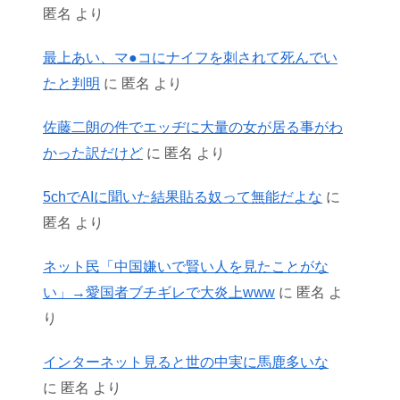
匿名
より
最上あい、マ●コにナイフを刺されて死んでい
たと判明
に
匿名
より
佐藤二朗の件でエッヂに大量の女が居る事がわ
かった訳だけど
に
匿名
より
5chでAIに聞いた結果貼る奴って無能だよな
に
匿名
より
ネット民「中国嫌いで賢い人を見たことがな
い」→愛国者ブチギレで大炎上www
に
匿名
よ
り
インターネット見ると世の中実に馬鹿多いな
に
匿名
より