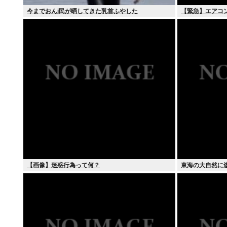
今までおんj民が晒してきた乳首ふやした
【緊急】エアコ
【画像】迷惑行為って何？
東海の大自然に