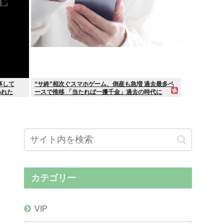
事して
“サ終”相次ぐスマホゲーム、倒産も急増 過去最多ペ
われた
ースで推移 「当たれば一攫千金」過去の時代に
カテゴリー
VIP