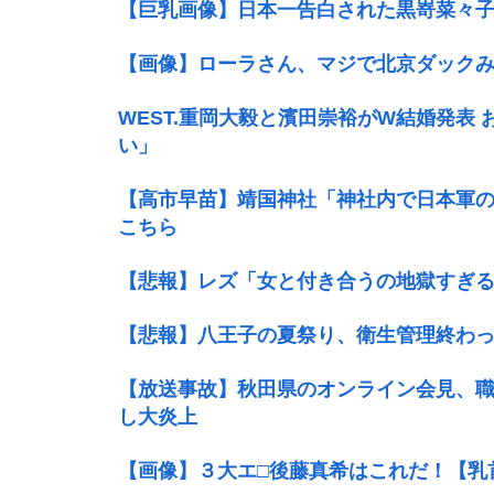
【巨乳画像】日本一告白された黒嵜菜々子
【画像】ローラさん、マジで北京ダック
WEST.重岡大毅と濱田崇裕がW結婚発表
い」
【高市早苗】靖国神社「神社内で日本軍
こちら
【悲報】レズ「女と付き合うの地獄すぎ
【悲報】八王子の夏祭り、衛生管理終わ
【放送事故】秋田県のオンライン会見、
し大炎上
【画像】３大エ□後藤真希はこれだ！【乳