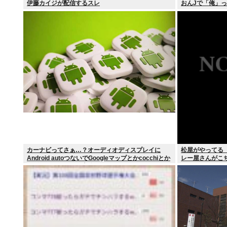
伊藤カイジが配信するスレ
おんJで「俺」
カーナビってさぁ…？オーディオディスプレイに
松屋がやってる
Android autoつないでGoogleマップとかcocchiとか
レー屋さんがこち
ナビリンクでマジで十分だよな…