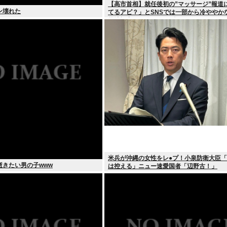
【高市首相】就任後初の”マッサージ”報道
ン壊れた
てるアピ？」とSNSでは一部から冷ややか
災地視察”PV動画”から続く不信
米兵が沖縄の女性をレ●プ！小泉防衛大臣
逝きたい男の子www
は控える」ニュー速愛国者「辺野古！」