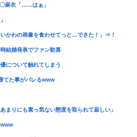
ｷﾞ〇麻衣「……はぁ」
す」
ちいかわの画像を食わせてっと…できた！」⇒！
同時結婚発表でファン歓喜
俳優について触れてしまう
寝てた事がバレるwww
「あまりにも素っ気ない態度を取られて寂しい」
www