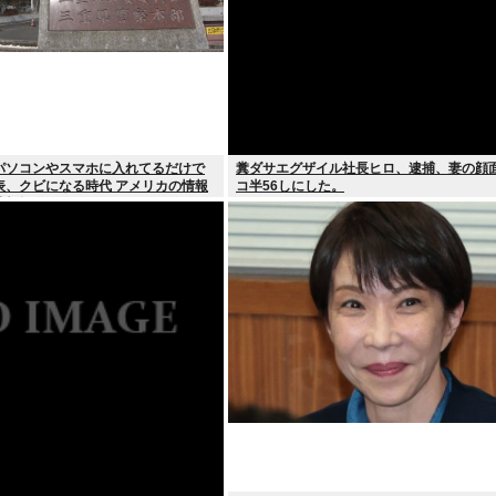
パソコンやスマホに入れてるだけで
糞ダサエグザイル社長ヒロ、逮捕、妻の顔
表、クビになる時代 アメリカの情報
コ半56しにした。
情報提供