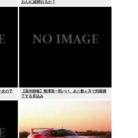
おんjに絵師おるか？
い女の子
【高市朗報】熊澤英一郎パパ、あと数ヶ月で刑期満
了する見込み