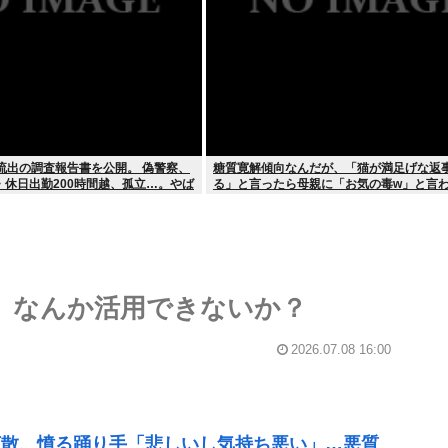
流出の調査報告書を公開。 偽警察、
糖質寛解傾向なんだが、「猫が満足げな返
・休日出勤200時間越、孤立…。やば
る」と言ったら母親に「お気の毒w」と言
、なんか活用できないか？
2026.07.08 16:00
拡散、憤る踊り手「悲しいし気持ち悪い」…悪質