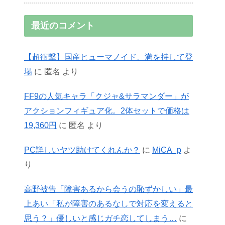
最近のコメント
【超衝撃】国産ヒューマノイド、満を持して登
場
に
匿名
より
FF9の人気キャラ「クジャ&サラマンダー」が
アクションフィギュア化。2体セットで価格は
19,360円
に
匿名
より
PC詳しいヤツ助けてくれんか？
に
MiCA_p
よ
り
高野被告「障害あるから会うの恥ずかしい」最
上あい「私が障害のあるなしで対応を変えると
思う？」優しいと感じガチ恋してしまう…
に