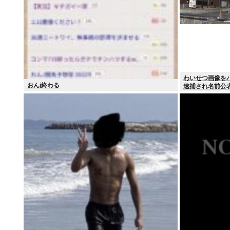
わいせつ画像を
おんj終わる
逮捕され名前公
機関が警察庁に