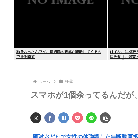
独身おっさんワイ、底辺職の親戚が説教してくるの
はてな、11億円
で身を隠す
口外禁止、残業
すぎて草はえる
ホーム
嫌儲
スマホが1個余ってるんだが
阿波おどりで女性の体強調した無断動画