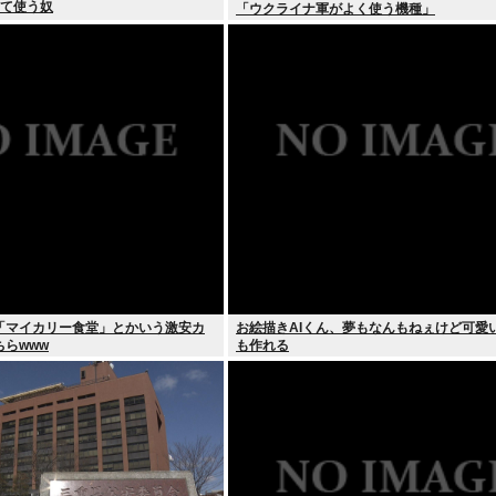
って使う奴
「ウクライナ軍がよく使う機種」
「マイカリー食堂」とかいう激安カ
お絵描きAIくん、夢もなんもねぇけど可愛
らwww
も作れる