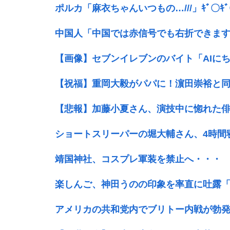
ポルカ「麻衣ちゃんいつもの…///」ｷﾞ〇
中国人「中国では赤信号でも右折できま
【画像】セブンイレブンのバイト「AIに
【祝福】重岡大毅がパパに！濵田崇裕と
【悲報】加藤小夏さん、演技中に惚れた
ショートスリーパーの堀大輔さん、4時間
靖国神社、コスプレ軍装を禁止へ・・・
楽しんご、神田うのの印象を率直に吐露
アメリカの共和党内でブリトー内戦が勃発