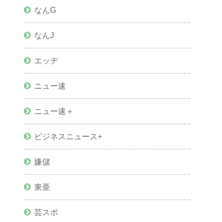
なんG
なんJ
エッヂ
ニュー速
ニュー速＋
ビジネスニュース+
嫌儲
東亜
芸スポ