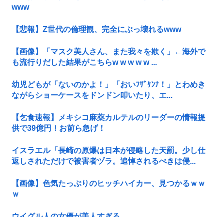
www
【悲報】Z世代の倫理観、完全にぶっ壊れるwww
【画像】「マスク美人さん、また我々を欺く」←海外で
も流行りだした結果がこちらw w w w w ...
幼児どもが「ないのかよ！」「おいﾌｻﾞｹﾝﾅ！」とわめき
ながらショーケースをドンドン叩いたり、エ...
【乞食速報】メキシコ麻薬カルテルのリーダーの情報提
供で39億円！お前ら急げ！
イスラエル「長崎の原爆は日本が侵略した天罰。少し仕
返しされただけで被害者ヅラ。追悼されるべきは侵...
【画像】色気たっぷりのヒッチハイカー、見つかるｗｗ
ｗ
ウイグル人の女優が美人すぎる