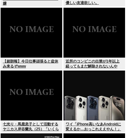
優しい友達欲しい。
嬢
【超朗報】今日仕事頑張ると盆休
近所のコンビニの出禁が1年以上
み来るぞwww
経ってもまだ解除されないんや
が…
七光り・馬鹿息子として活動する
ワイ「iPhone高いなあAndroidに
ヤニカス岸谷蘭丸（25）「いくら
変えるか…おっこれええやん！」
税金を我々が払ってるんだと」
→iPhoneより高い