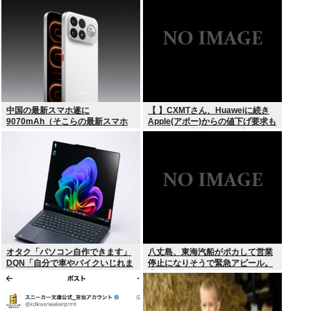
中国の最新スマホ遂に
【 】CXMTさん、Huaweiに続き
9070mAh（そこらの最新スマホ
Apple(アポー)からの値下げ要求も
の約2倍）のバッテリーを積んで
拒否！！！半導体バボー継続
しまうwww
へ！！！
オタク「パソコン自作できます」
八丈島、東海汽船がポカして営業
DQN「自分で車やバイクいじれま
停止になりそうで緊急アピール。
す」
生活物資が届かなくなるかも。ア
シタバ以外に食うものがねえ