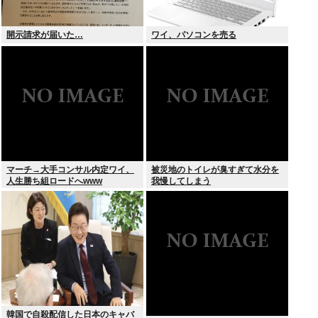
開示請求が届いた…
ワイ、パソコンを売る
マーチ→大手コンサル内定ワイ、
被災地のトイレが臭すぎて水分を
人生勝ち組ロードへwww
我慢してしまう
韓国で自殺配信した日本のキャバ