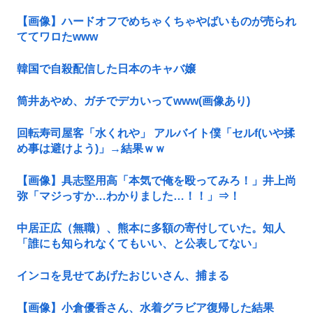
【画像】ハードオフでめちゃくちゃやばいものが売られ
ててワロたwww
韓国で自殺配信した日本のキャバ嬢
筒井あやめ、ガチでデカいってwww(画像あり)
回転寿司屋客「水くれや」 アルバイト僕「セルf(いや揉
め事は避けよう)」→結果ｗｗ
【画像】具志堅用高「本気で俺を殴ってみろ！」井上尚
弥「マジっすか…わかりました…！！」⇒！
中居正広（無職）、熊本に多額の寄付していた。知人
「誰にも知られなくてもいい、と公表してない」
インコを見せてあげたおじいさん、捕まる
【画像】小倉優香さん、水着グラビア復帰した結果