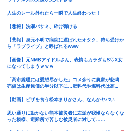
人生のレール外れたら一瞬で人生終わった！
【悲報】洗濯バサミ、砕け弾ける
【悲報】身元不明で病院に運ばれたオタク、待ち受けか
ら「ラブライブ」と呼ばれるwww
【画像】元NMBアイドルさん、表情もカラダもS♡X女
になってしまうｗｗｗ
「高市総理には愛想尽かした」コメ余りに農家が悲鳴
売値は生産原価の半分以下に…肥料代や燃料代は高...
【動画】ピザを食う松本まりかさん、なんかヤバい
思い通りに動かない熊本被災者に左派が我慢ならなくな
った模様、避難所で苦しむ被災者に対して……