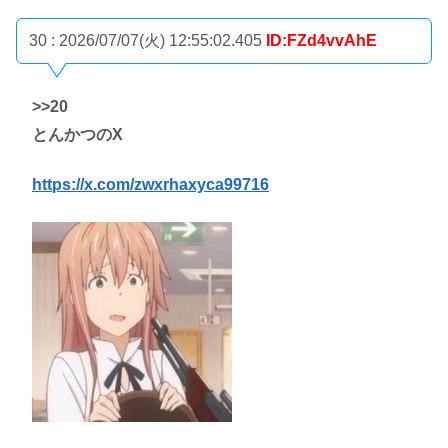
30 : 2026/07/07(火) 12:55:02.405
ID:FZd4vvAhE
>>20
とんかつのX
https://x.com/zwxrhaxyca99716