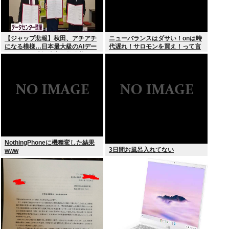
【ジャップ悲報】秋田、アチアチ
ニューバランスはダサい！onは時
になる模様…日本最大級のAIデー
代遅れ！サロモンを買え！って言
タセンター建設決定！整備費は2
われたから買ったんやが
兆円！
NothingPhoneに機種変した結果
3日間お風呂入れてない
www