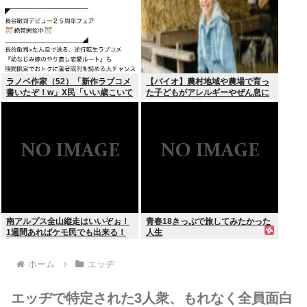
ラノベ作家（52）「新作ラブコメ
【バイオ】農村地域や農場で育っ
書いたぞ！w」X民「いい歳こいて
た子どもがアレルギーやぜん息に
ラブコメ（笑）恥ずかしくない
なりにくい「農場効果」を引き起
の？」
こす細菌が判明
南アルプス全山縦走はいいぞぉ！
青春18きっぷで旅してみたかった
1週間あればケモ民でも出来る！
人生
お盆休みにやってみなイカ？
ホーム
エッヂ
エッヂで特定された3人衆、もれなく全員面白