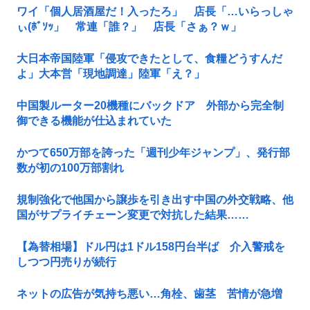
ワイ「個人居酒屋だ！入ったろ」 店長「…いらっしゃ
ぃ(ﾎﾞｿｯ」 常連「誰？」 店長「さぁ？ｗ」
大日本帝国陸軍「侵攻できたとして、食糧どうすんだ
よ」大本営「現地調達」陸軍「え？」
中国製ルーター20機種にバックドア 外部から完全制
御できる機能が仕込まれていた
かつて650万部を誇った「週刊少年ジャンプ」、発行部
数が初の100万部割れ
規制強化で他国から譲歩を引き出す中国の外交戦略、他
国がサプライチェーン変更で対抗した結果……
【為替相場】ドル円は1ドル158円台半ば 介入警戒を
しつつ円売りが続行
ネットの広告が気持ち悪い…角栓、歯茎 苦情が急増