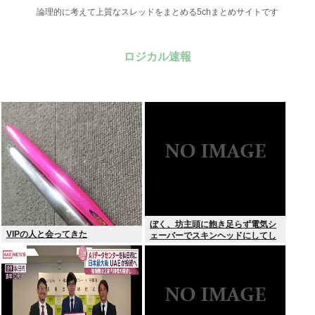
論理的に考えて上質なスレッドをまとめる5chまとめサイトです
ロジカル速報
ぼく、坊主頭に飽き足らず電気シ
VIPの人と会ってきた
ェーバーでスキンヘッドにしてし
まう