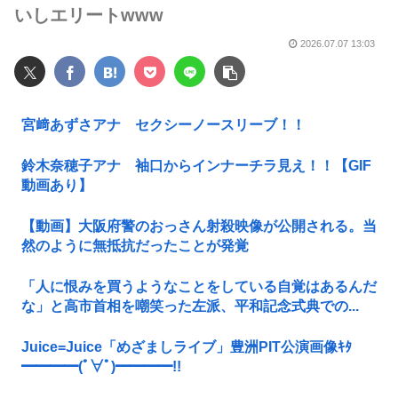
いしエリートwww
2026.07.07 13:03
宮﨑あずさアナ セクシーノースリーブ！！
鈴木奈穂子アナ 袖口からインナーチラ見え！！【GIF
動画あり】
【動画】大阪府警のおっさん射殺映像が公開される。当
然のように無抵抗だったことが発覚
「人に恨みを買うようなことをしている自覚はあるんだ
な」と高市首相を嘲笑った左派、平和記念式典での...
Juice=Juice「めざましライブ」豊洲PIT公演画像ｷﾀ
━━━━(ﾟ∀ﾟ)━━━━!!