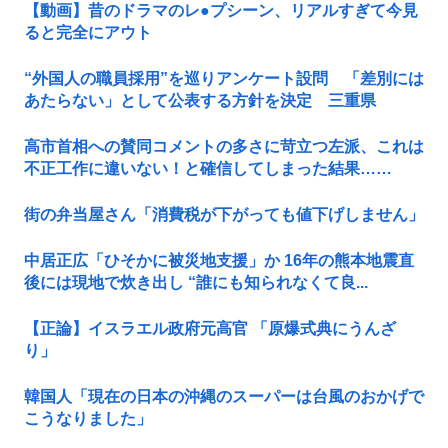
【動画】昔のドラマのレ●プシーン、リアルすぎて今見
ると完全にアウト
“外国人の職員採用”を巡りアンケート設問 「差別には
あたらない」として公表する方針を決定 三重県
高市首相への賛同コメントの多さに苛立つ左派、これは
不正工作に違いない！と確信してしまった結果……
街の弁当屋さん「消費税が下がっても値下げしません」
中居正広「ひそかに被災地支援」か 16年の熊本地震直
後には現地で炊き出し “誰にも知られなくて良...
【正論】イスラエル政府元高官 「原爆式典にうんざ
り」
韓国人「現在の日本の沖縄のスーパーは台風のおかげで
こうなりました」