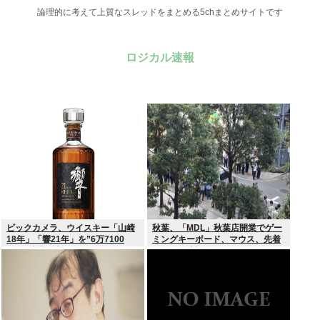
論理的に考えて上質なスレッドをまとめる5chまとめサイトです
ロジカル速報
ビックカメラ、ウイスキー「山崎
秋葉、「MDL」秋葉店開業でゲー
18年」「響21年」を”6万7100
ミングキーボード、マウス、先着
円”で抽選販売
1000名無料配布で行列。まだいけ
るぞ急げ!!