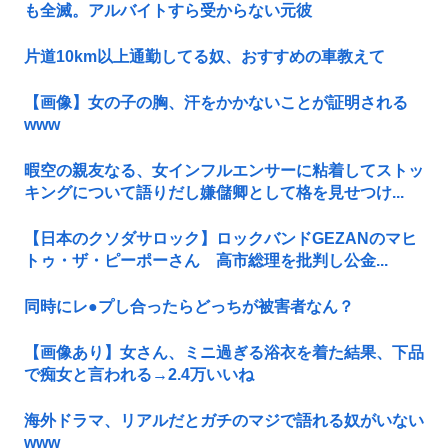
も全滅。アルバイトすら受からない元彼
片道10km以上通勤してる奴、おすすめの車教えて
【画像】女の子の胸、汗をかかないことが証明される
www
暇空の親友なる、女インフルエンサーに粘着してストッ
キングについて語りだし嫌儲卿として格を見せつけ...
【日本のクソダサロック】ロックバンドGEZANのマヒ
トゥ・ザ・ピーポーさん 高市総理を批判し公金...
同時にレ●プし合ったらどっちが被害者なん？
【画像あり】女さん、ミニ過ぎる浴衣を着た結果、下品
で痴女と言われる→2.4万いいね
海外ドラマ、リアルだとガチのマジで語れる奴がいない
www