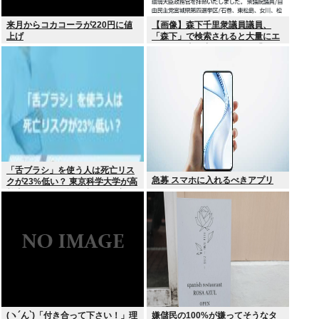
来月からコカコーラが220円に値
【画像】森下千里衆議員議員、
上げ
「森下」で検索されると大量にエ
ッチな写真が出てくるため「もり
した」とひらがな表記にwww
「舌ブラシ」を使う人は死亡リス
急募 スマホに入れるべきアプリ
クが23%低い？ 東京科学大学が高
齢者9676人を6年追跡した研究を
歯科医が解説
(ヽ´ん`)「付き合って下さい！」理
嫌儲民の100%が嫌ってそうなタ