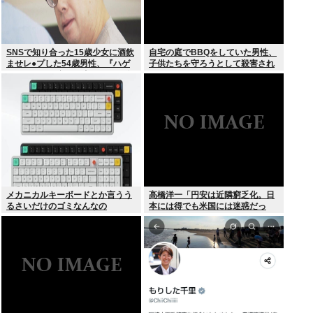
SNSで知り合った15歳少女に酒飲
自宅の庭でBBQをしていた男性、
ませレ●プした54歳男性、『ハゲ
子供たちを守ろうとして殺害され
かどうか』で意見が真っ二つに分
てしまう
かれる
メカニカルキーボードとか言うう
高橋洋一「円安は近隣窮乏化。日
るさいだけのゴミなんなの
本には得でも米国には迷惑だっ
た」