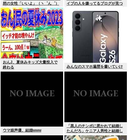
想の女性「いいよ」（ヽ゜ん゜）
イプの人を嫌ってるブログが見つ
「ほんと！？」女性「私のうんち
かる
食べたらね」
おんJ、夏休みキッズ大量投入で
みんなのスマホ遍歴を書いていけ
終わる
「黒人のチンポに惹かれて結婚し
ウマ娘声優、結婚www
たんだろ」ケニア人男性と結婚し
た日本人女性（31）に”誹謗中