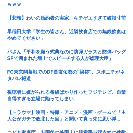
ｗｗｗ
【悲報】わいの婚約者の実家、キチゲエすぎて破談寸前
早稲田大学「学生の皆さん、近隣飲食店での無銭飲食は
やめてください」
パさん「平和を願う式典なのに防弾ガラスと防弾バッグ
SPで囲まれた壇上でスピーチする人が総理大臣」
FC東京開幕戦でのDF長友佑都の“挨拶”、スポニチがネ
タバレ報道
視聴者に嫌がられる番組ばかり作ったフジテレビ、自業
自得すぎる立場に陥ってしまい……
【トラウマ】映画・特撮・アニメ・漫画・ゲームで「主
人公がガチで敗北した回」と聞いて真っ先に思い浮...
こども家庭庁、出国後の外国人に児童手当誤支給の件数