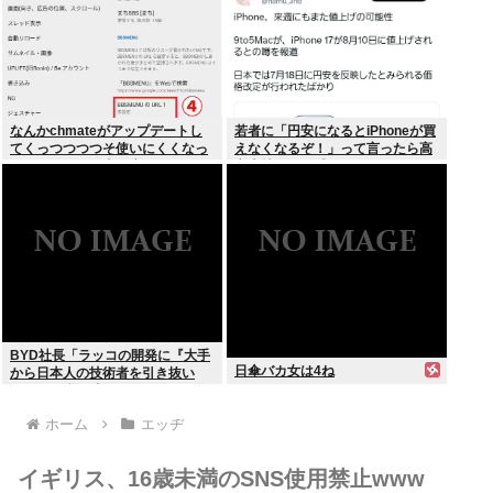
なんかchmateがアップデートし
若者に「円安になるとiPhoneが買
てくっつつつつそ使いにくくなっ
えなくなるぞ！」って言ったら高
たんだけど？作者馬鹿なの？死ぬ
市支持する奴減りそうだよな
の？
BYD社長「ラッコの開発に『大手
日傘バカ女は4ね
から日本人の技術者を引き抜い
た』って噂は嘘。開発チームに日
本人は0人です」
ホーム
エッヂ
イギリス、16歳未満のSNS使用禁止www