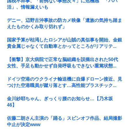
国税不祥事、「前例ない事態次々」に危機感 「パパ
活」、情報漏えいも
デニー、辺野古沖事故の防カメ映像「遺族の気持ち踏ま
えたものかくみ取り切れず」
国家予算が枯渇したロシアが山賊の真似事を開始、金銀
貴金属じゃなくて自動車とかってところがリアリテ...
【衝撃】京大病院で正常な脳組織を誤摘出された50代
女性、手足も動かせず自発呼吸もできない重篤状態...
ドイツ空港のウクライナ輸送機に自爆ドローン接近、見
つけた空港職員が蹴り落とす…高性能プラスチック...
金川紗耶ちゃん、ぎっくり腰のお知らせ…【乃木坂
46】
佐藤二朗さん主演の「踊る」スピンオフ作品、結局撮影
中止が決定www