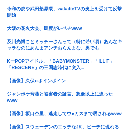
令和の虎や武田塾界隈、wakatteTVの炎上を受けて反撃
開始
大阪の花火大会、民度がレベチwww
及川光博ことミッチーさんって（特に若い頃）あんなキ
ャラなのにあんまアンチおらんよな、男でも
KーPOPアイドル、「BABYMONSTER」「ILLIT」
「RESCENE」の三国志時代に突入...
【画像】久保πボインボイン
ジャンポケ斉藤と被害者の証言、想像以上に違った
www
【画像】坂口杏里、逃走してウ●カスまで晒されるwww
【画像】スウェーデンのエッチなJK、ビーチに現れる