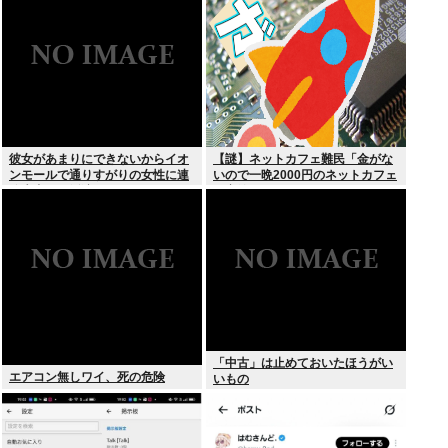
傷”殺到
彼女があまりにできないからイオ
【謎】ネットカフェ難民「金がな
ンモールで通りすがりの女性に連
いので一晩2000円のネットカフェ
絡先書いた紙渡すよ
に寝泊まりしてます…」←これ
「中古」は止めておいたほうがい
エアコン無しワイ、死の危険
いもの