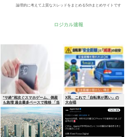
論理的に考えて上質なスレッドをまとめる5chまとめサイトです
ロジカル速報
“サ終”相次ぐスマホゲーム、倒産
X民、これで「自転車が悪い」の
も急増 過去最多ペースで推移 「当
大合唱
たれば一攫千金」過去の時代に