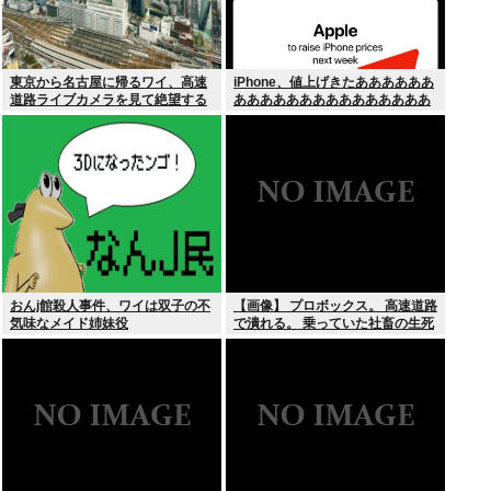
東京から名古屋に帰るワイ、高速
iPhone、値上げきたああああああ
道路ライブカメラを見て絶望する
あああああああああああああああ
あああああああ！！！
おんj館殺人事件、ワイは双子の不
【画像】 プロボックス。 高速道路
気味なメイド姉妹役
で潰れる。 乗っていた社畜の生死
不明