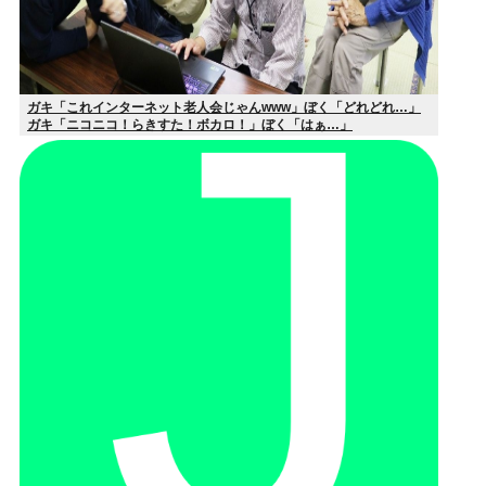
ガキ「これインターネット老人会じゃんwww」ぼく「どれどれ…」
ガキ「ニコニコ！らきすた！ボカロ！」ぼく「はぁ…」