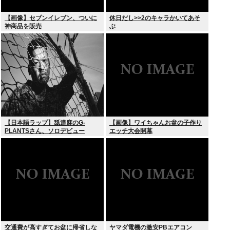
【画像】セブンイレブン、ついに
休日だし>>2のキャラかいてあそ
神商品を販売
ぶ
【日本語ラップ】舐達麻のG-
【画像】ワイちゃんお盆の子作り
PLANTSさん、ソロデビュー
エッチ大会開幕
交通費が高すぎてお盆に帰省しな
ヤマダ電機の激安PBエアコン