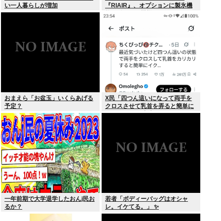
い一人暮らしが増加
『RIAIR』、オプションに製氷機
能も付いてた模様www
おまえら「お盆玉」いくらあげる
X民「四つん這いになって両手を
予定？
クロスさせて乳首を弄ると簡単に
イケる」 これ出来ないヤツはゲイ
一年前期で大学退学したおんj民お
若者「ボディーバッグはオシャ
るか？
レ。イケてる。」 ✨