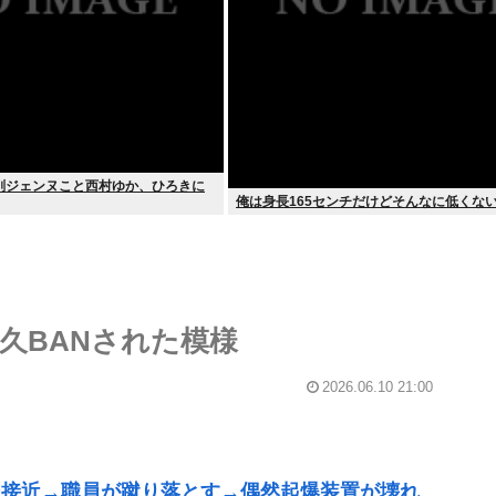
削ジェンヌこと西村ゆか、ひろきに
俺は身長165センチだけどそんなに低くな
永久BANされた模様
2026.06.10 21:00
ン接近→職員が蹴り落とす→偶然起爆装置が壊れ