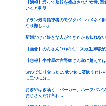
【朗報】誤って脳幹を摘出された女性､重
いると判明
イラン最高指導者のモジタバ・ハメネイ師
なり難しい」
新婚だけど好きな人ができたかも知れな
【画像】のんさん(31)のミニスカ生脚姿
【悲報】牛丼屋の吉野家さん遂に越えて
SNSで知り合った15歳少女に酒飲ませレ
っ二つに分...
おぎやはぎ嘆く パーカー、ハーフパン
おじさんだけ言わ...