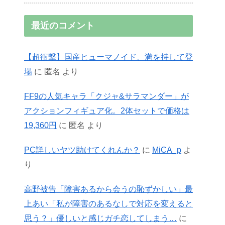
最近のコメント
【超衝撃】国産ヒューマノイド、満を持して登
場
に
匿名
より
FF9の人気キャラ「クジャ&サラマンダー」が
アクションフィギュア化。2体セットで価格は
19,360円
に
匿名
より
PC詳しいヤツ助けてくれんか？
に
MiCA_p
よ
り
高野被告「障害あるから会うの恥ずかしい」最
上あい「私が障害のあるなしで対応を変えると
思う？」優しいと感じガチ恋してしまう…
に