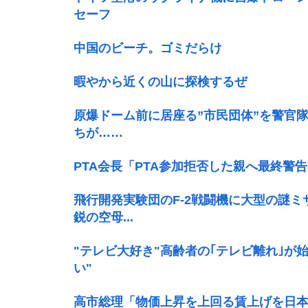
セーフ
中国のビーチ。ゴミだらけ
暇やから近くの山に探検するぜ
原爆ドーム前に居座る”市民団体”を警官
ちが……
PTA会長「PTA参加拒否した親へ最終警
飛行開発実験団のF-2戦闘機に大型の謎ミ
鋭の空母...
"テレビ大好き"高齢者の｢テレビ離れ｣が始
い"
高市総理「物価上昇を上回る賃上げを日本に