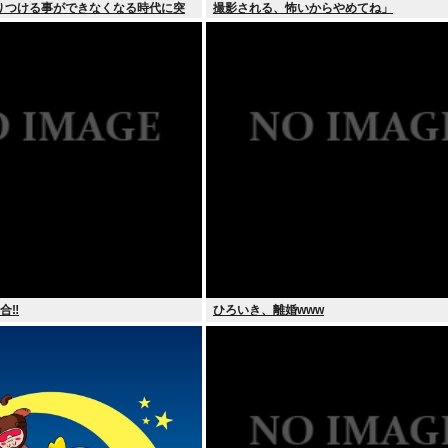
りつける事ができなくなる時代に突
撮影される、怖いからやめてね」
合‼
ひろいき、離婚www