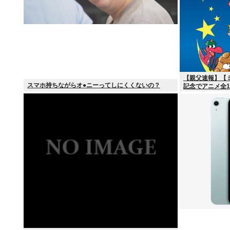
【親父速報】【
スマホ持ちながらオ●ニーってしにくくないの？
記念でアニメ全12
日より順次スタ