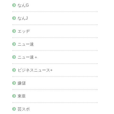
なんG
なんJ
エッヂ
ニュー速
ニュー速＋
ビジネスニュース+
嫌儲
東亜
芸スポ