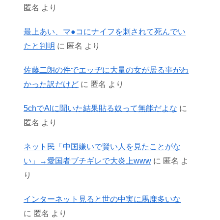
匿名
より
最上あい、マ●コにナイフを刺されて死んでい
たと判明
に
匿名
より
佐藤二朗の件でエッヂに大量の女が居る事がわ
かった訳だけど
に
匿名
より
5chでAIに聞いた結果貼る奴って無能だよな
に
匿名
より
ネット民「中国嫌いで賢い人を見たことがな
い」→愛国者ブチギレで大炎上www
に
匿名
よ
り
インターネット見ると世の中実に馬鹿多いな
に
匿名
より