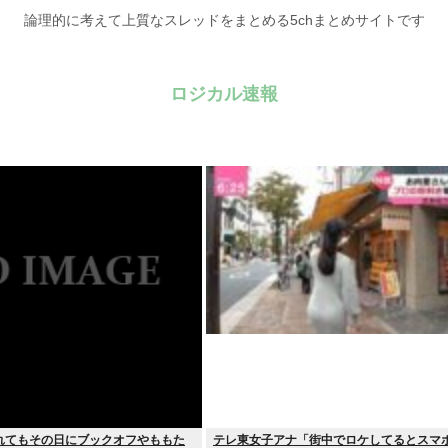
論理的に考えて上質なスレッドをまとめる5chまとめサイトです
ロジカル速報
れてもその日にブックオフやももた
テレ東女子アナ「街中でロケしてるとスマ