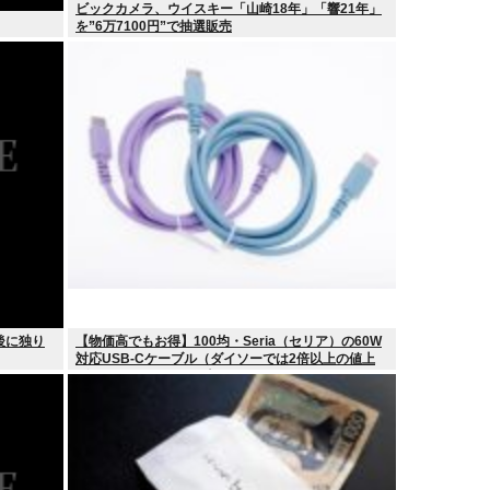
ビックカメラ、ウイスキー「山崎18年」「響21年」
を”6万7100円”で抽選販売
後に独り
【物価高でもお得】100均・Seria（セリア）の60W
対応USB-Cケーブル（ダイソーでは2倍以上の値上
げ）セリアは110円で売る