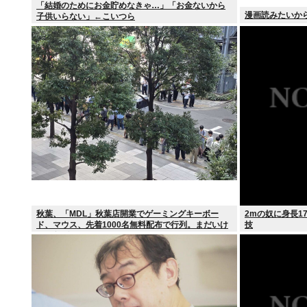
「結婚のためにお金貯めなきゃ…」「お金ないから
漫画読みたいから
子供いらない」←こいつら
秋葉、「MDL」秋葉店開業でゲーミングキーボー
2mの奴に身長1
ド、マウス、先着1000名無料配布で行列。まだいけ
技
るぞ急げ!!