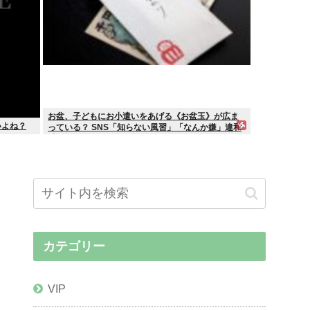
お盆、子どもにお小遣いをあげる《お盆玉》が広ま
いよね？
っている？ SNS「知らない風習」「なんか嫌」違和
感を抱く人も
カテゴリー
VIP