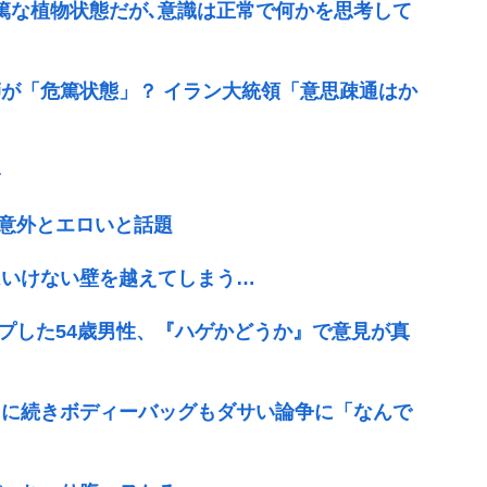
篤な植物状態だが､意識は正常で何かを思考して
が「危篤状態」？ イラン大統領「意思疎通はか
い
が意外とエロいと話題
はいけない壁を越えてしまう…
●プした54歳男性、『ハゲかどうか』で意見が真
ツに続きボディーバッグもダサい論争に「なんで