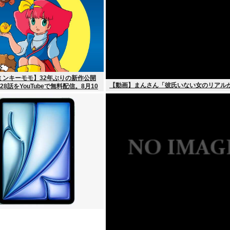
ミンキーモモ】32年ぶりの新作公開
【動画】まんさん「彼氏いない女のリアル
8話をYouTubeで無料配信。8月10
ート