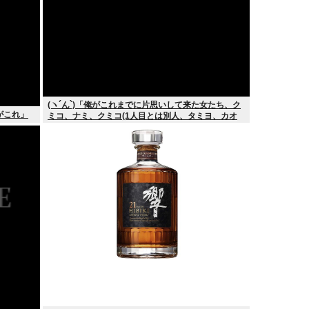
(ヽ´ん`)「俺がこれまでに片思いして来た女たち、ク
がこれ」
ミコ、ナミ、クミコ(1人目とは別人、タミヨ、カオ
リ、ユカリ…」