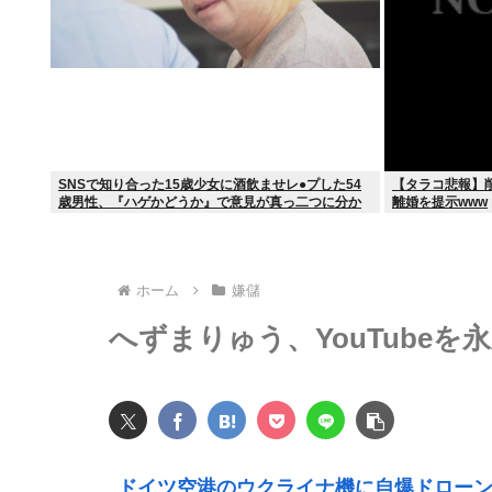
SNSで知り合った15歳少女に酒飲ませレ●プした54
【タラコ悲報】
歳男性、『ハゲかどうか』で意見が真っ二つに分か
離婚を提示www
れる
ホーム
嫌儲
へずまりゅう、YouTubeを
ドイツ空港のウクライナ機に自爆ドロー