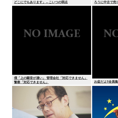
どこにでもあります」←こいつの弱点
ろうに中古で売
入
僕「上の騒音が凄い」 管理会社「対応できません」
お盆だよ‼全員集
警察「対応できません」