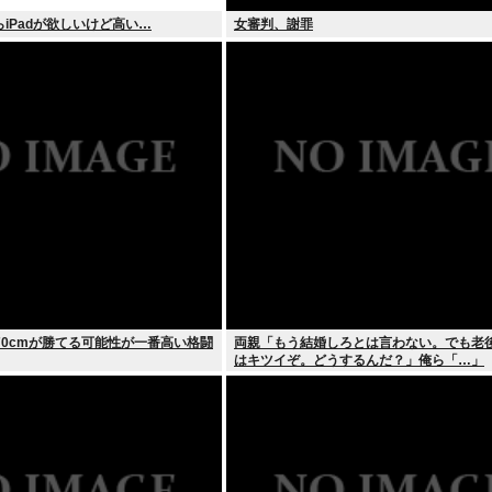
iPadが欲しいけど高い…
女審判、謝罪
70cmが勝てる可能性が一番高い格闘
両親「もう結婚しろとは言わない。でも老
はキツイぞ。どうするんだ？」俺ら「…」