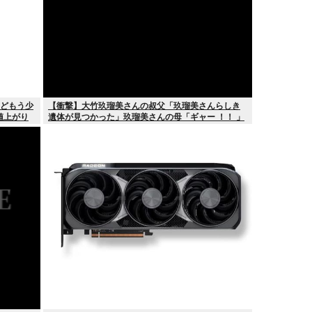
けどもう少
【衝撃】大竹玖瑠美さんの叔父「玖瑠美さんらしき
値上がり
遺体が見つかった」玖瑠美さんの母「ギャー ！！ 」