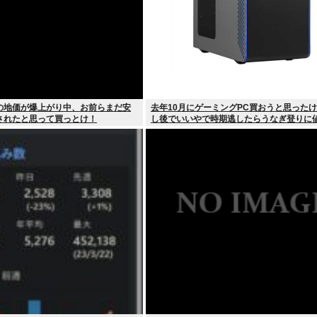
の地価が爆上がり中、お前らまだ安
去年10月にゲーミングPC買おうと思った
されたと思って買っとけ！
し後でいいやで時期逃したらうなぎ登りに
していった