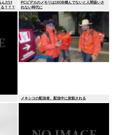
るんだけ
PCビデカのメモリは16GB積んでないと人間扱いさ
きる？？？
れない時代に
メキシコの配信者、配信中に射殺される