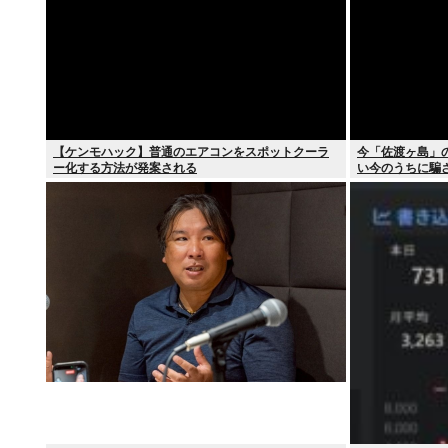
【ケンモハック】普通のエアコンをスポットクーラ
今「佐渡ヶ島」
ー化する方法が発案される
い今のうちに騙