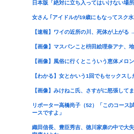
日本版「絶対に立ち入ってはいけない場
女さん ｢アイドルが19歳にもなってスク
【速報】ワイの近所の川、死体が上がる → 
【画像】マスパンこと枡田絵理奈アナ、
【画像】風俗に行くとこういう恵体メロン乳
【わかる】女とかいう1回でもセックスし
【画像】みけねこ氏、さすがに怒張してま
リポーター高橋尚子（52）「このコース
ースですよ」
織田信長、豊臣秀吉、徳川家康の中で大