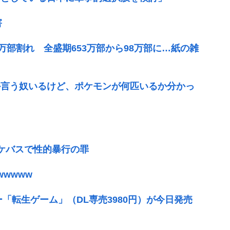
害
万部割れ 全盛期653万部から98万部に…紙の雑
か言う奴いるけど、ポケモンが何匹いるか分かっ
ケバスで性的暴行の罪
wwww
ー「転生ゲーム」（DL専売3980円）が今日発売