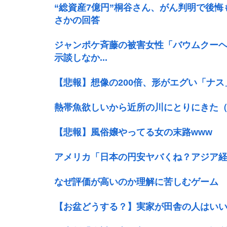
“総資産7億円”桐谷さん、がん判明で後
さかの回答
ジャンポケ斉藤の被害女性「バウムクーヘン
示談しなか...
【悲報】想像の200倍、形がエグい「ナス
熱帯魚欲しいから近所の川にとりにきた
【悲報】風俗嬢やってる女の末路www
アメリカ「日本の円安ヤバくね？アジア
なぜ評価が高いのか理解に苦しむゲーム
【お盆どうする？】実家が田舎の人はいい