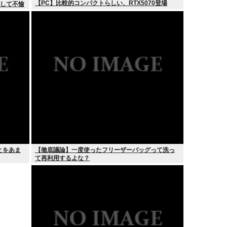
【PC】比較的コンパクトらしい、RTX5070登場
がして不愉
とをあま
【徹底議論】一度使ったフリーザーバッグって洗っ
て再利用するよな？