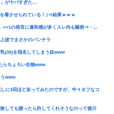
所」がヤバすぎた…
水を着させられている！｣⇒結果ｗｗｗ
>>1の発言に違和感が多くスレ内も騒然⇒・...
地上波でまさかのパンチラ
(35)を指名してしまう奴www
たらちょろい生物www
うwww
試しに3回ほど走ってみたのですが、中々タフなコ
失敗しても謝ったら許してくれそうなのって徳川