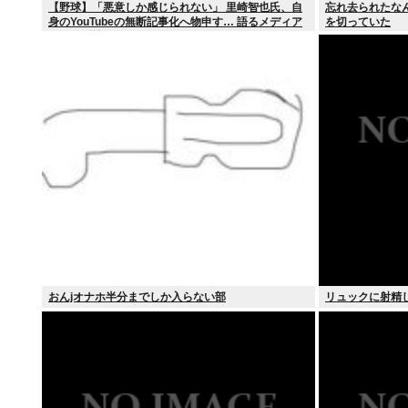
【野球】「悪意しか感じられない」 里崎智也氏、自
忘れ去られたなん
身のYouTubeの無断記事化へ物申す… 語るメディア
を切っていた
との関係性
おんjオナホ半分までしか入らない部
リュックに射精