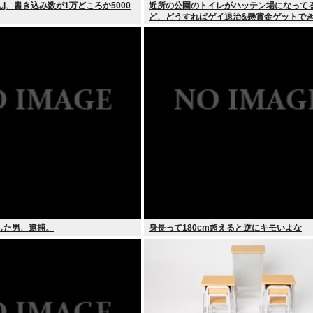
j、書き込み数が1万どころか5000
近所の公園のトイレがハッテン場になって
ど、どうすればゲイ退治&懸賞金ゲットで
した男、逮捕。
身長って180cm超えると逆にキモいよな