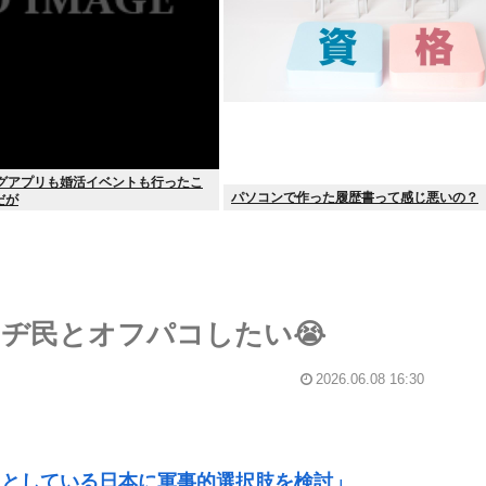
ングアプリも婚活イベントも行ったこ
パソコンで作った履歴書って感じ悪いの？
だが
ヂ民とオフパコしたい😭
2026.06.08 16:30
うとしている日本に軍事的選択肢を検討」