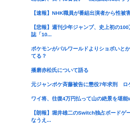
【速報】NHK職員が番組出演者から性被
【悲報】週刊少年ジャンプ、史上初の100
誌「10...
ポケモンがパルワールドよりショボいと
てる？
播磨赤松氏について語る
元ジャンポケ斉藤被告に懲役7年求刑 ロ
ワイ将、往復4万円払って山の絶景を堪能w
【朗報】堀井雄二のSwitch独占ボードゲ
なうえ...