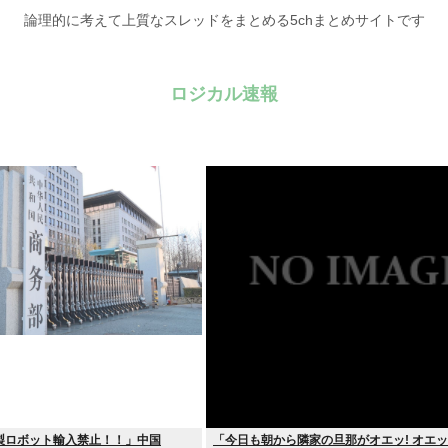
論理的に考えて上質なスレッドをまとめる5chまとめサイトです
ロジカル速報
製ロボット輸入禁止！！」中国
「今日も朝から隣家の旦那がオエッ! オエッ!