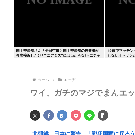
国土交通省さん「全日空機と国土交通省の検査機が
50歳でマッチ
異常接近したけど”ニアミス”には当たらない(ニチャ
とないオッサン
ァ」
ホーム
エッヂ
ワイ、ガチのマジでまんエッ
北朝鮮、日本に警告。「戦犯国家に戻ろ