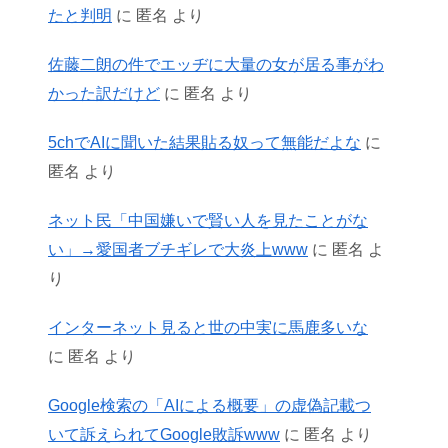
たと判明
に
匿名
より
佐藤二朗の件でエッヂに大量の女が居る事がわ
かった訳だけど
に
匿名
より
5chでAIに聞いた結果貼る奴って無能だよな
に
匿名
より
ネット民「中国嫌いで賢い人を見たことがな
い」→愛国者ブチギレで大炎上www
に
匿名
よ
り
インターネット見ると世の中実に馬鹿多いな
に
匿名
より
Google検索の「AIによる概要」の虚偽記載つ
いて訴えられてGoogle敗訴www
に
匿名
より