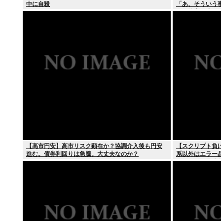
中に自殺
「あ、そういう
ンの輸出も止め
【高市円安】高市リスク顕在か？協調介入後も円安
【スクリプト負
進む。債券利回りは急騰。大丈夫なのか？
系以外はエラー
て、もっと具体