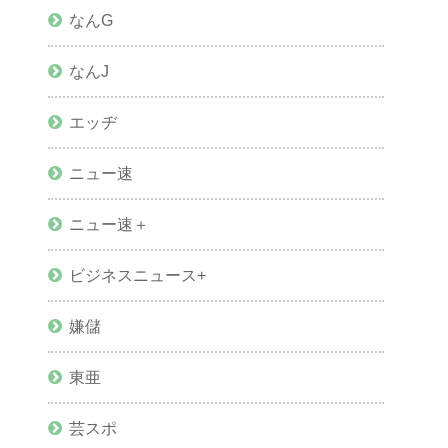
なんG
なんJ
エッヂ
ニュー速
ニュー速＋
ビジネスニュース+
嫌儲
東亜
芸スポ