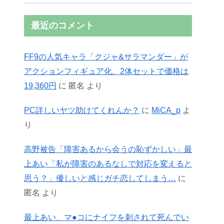
最近のコメント
FF9の人気キャラ「クジャ&サラマンダー」が
アクションフィギュア化。2体セットで価格は
19,360円
に
匿名
より
PC詳しいヤツ助けてくれんか？
に
MiCA_p
よ
り
高野被告「障害あるから会うの恥ずかしい」最
上あい「私が障害のあるなしで対応を変えると
思う？」優しいと感じガチ恋してしまう…
に
匿名
より
最上あい、マ●コにナイフを刺されて死んでい