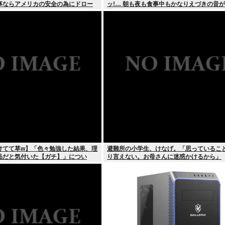
事ならアメリカの安全の為にドロー
ッ!… 朝も夜も食事中もかなりえづきの音
るね？」
快な1日が始まります…」
けてて草w】「色々勉強した結果、理
避難所の小学生、けなげ。「思っているこ
品だと気付いた【ガチ】」につい
り言えない。お母さんに迷惑かけるから」
的に話そうか