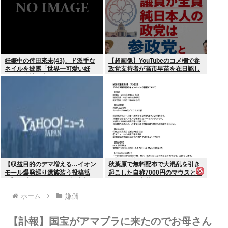
妊娠中の倖田來未(43)、ド派手な
【超画像】YouTubeのコメ欄で参
ネイルを披露「世界一可愛い妊
政党支持者が高市早苗を在日認し
婦」と称賛の声
てしまうwww
【収益目的のデマ増える…イオン
秋葉原で無料配布で大混乱を引き
モール爆発巡り遺族装う投稿拡
起こした自称7000円のマウスとキ
散】X（旧ツイッター）投稿者
ーボード、中華サイトで1500円で
「閲覧数稼ぎや承認欲求止まらな
売られるゴミだったwww
ホーム
嫌儲
くなった」
【訃報】国宝がアマプラに来たのでお母さん