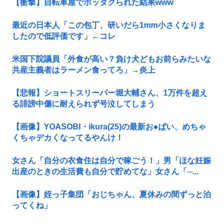
【衝撃】自転車屋でボッタクられた結果www
最近の日本人「この包丁、研いだら1mm小さくなりま
したので低評価です」←コレ
米国下院議員「外食が高い？負け犬どもお前らみたいな
共産主義者はラーメン食ってろ」→炎上
【悲報】ショートスリーパー堀大輔さん、1万件を超え
る誹謗中傷に耐えられず号泣してしまう
【画像】YOASOBI・ikura(25)の最新お●ぱい、めちゃ
くちゃデカくなってるやんけ！
女さん「自分の衣食住は自分で稼ごう！」男「ほな妊娠
出産のときの生活費も自分で貯めてな」女さん「─...
【画像】姪っ子集団「おじちゃん、夏休みの間ずっと泊
ってくね」