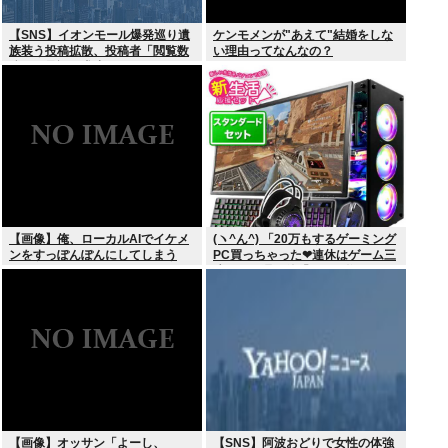
【SNS】イオンモール爆発巡り遺
ケンモメンが"あえて"結婚をしな
族装う投稿拡散、投稿者「閲覧数
い理由ってなんなの？
稼ぎや承認欲求止まらなくなっ
た」
【画像】俺、ローカルAIでイケメ
(ヽ^ん^) 「20万もするゲーミング
ンをすっぽんぽんにしてしまう
PC買っちゃった❤連休はゲーム三
www
昧だ」一週間後「お届け物でー
す」（ヽ´ん`）「そう…」
【画像】オッサン「よーし、
【SNS】阿波おどりで女性の体強