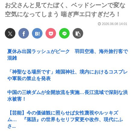
お父さんと見てたぼく、ベッドシーンで変な
空気になってしまう 喘ぎ声エ口すぎだろ！
2026.06.08 14:01
夏休み出国ラッシュがピーク 羽田空港、海外旅行客で
混雑
「神聖なる場所です」靖国神社、境内におけるコスプレ
や軍装の禁止を発表
中国の三峡ダムが全開放流を実施…長江流域で深刻な洪
水被害！
【芸能】今の価値観に照らせば女性蔑視やルッキズ
ム… 『落語』の世界もセリフ変更や改作、現代にふ
さ...