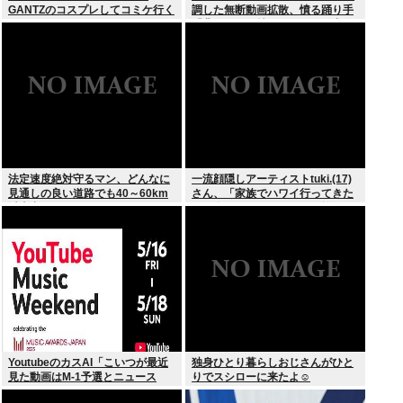
GANTZのコスプレしてコミケ行く
調した無断動画拡散、憤る踊り手
かー」
「悲しいし気持ち悪い」…警察へ
の相談も検討
法定速度絶対守るマン、どんなに
一流顔隠しアーティストtuki.(17)
見通しの良い道路でも40～60km
さん、「家族でハワイ行ってきた
以上出さない
w」 自己顕示欲がどんどん抑えら
れなくなる
YoutubeのカスAI「こいつが最近
独身ひとり暮らしおじさんがひと
見た動画はM-1予選とニュース
りでスシローに来たよ☺
か…」