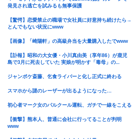
発見され逃亡を試みるも無事保護
【驚愕】恋愛禁止の職場で女社員に好意持ち続けたら→
とんでもない状況にwww
【画像】「崎陽軒」の高級弁当を大量購入したでwww
【訃報】昭和の大女優・小川真由美（享年86）が鹿児
島で3月に死去していた 実娘が明かす「毒母」の...
ジャンポケ斎藤、乞食ライバーと化し正式に終わる
スマホから謎のレーザーが出るようになった…
初心者マーク女のパルクール運転、ガチで一線をこえる
【衝撃】熊本人、普通に会社に行ってることが判明
www