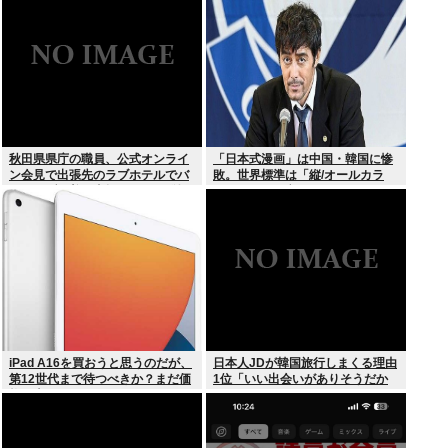
秋田県県庁の職員、公式オンライ
「日本式漫画」は中国・韓国に惨
ン会見で出張先のラブホテルでバ
敗。世界標準は「縦/オールカラ
スローブを着て喫煙しながら登場
ー」の”ウェブトゥーン”に
www
iPad A16を買おうと思うのだが、
日本人JDが韓国旅行しまくる理由
第12世代まで待つべきか？まだ価
1位「いい出会いがありそうだか
格が上がっていくようなら、いま
ら」
買っときたいが…