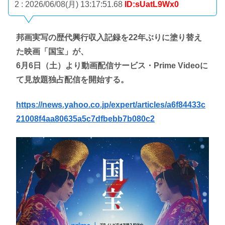
2 : 2026/06/08(月) 13:17:51.68
ID:sUatL9Wx0
邦画実写の歴代興行収入記録を22年ぶりに塗り替え
た映画「国宝」が、
6月6日（土）より動画配信サービス・Prime Videoに
て見放題独占配信を開始する。
https://news.yahoo.co.jp/expert/articles/a6f84433c
21008f4aa80635a5c7dfbebb7b080c2