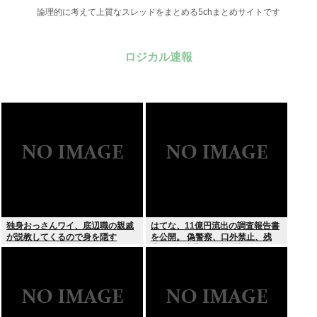
論理的に考えて上質なスレッドをまとめる5chまとめサイトです
ロジカル速報
独身おっさんワイ、底辺職の親戚
はてな、11億円流出の調査報告書
が説教してくるので身を隠す
を公開。 偽警察、口外禁止、残
業・休日出勤200時間越、孤
立…。やばすぎて草はえる