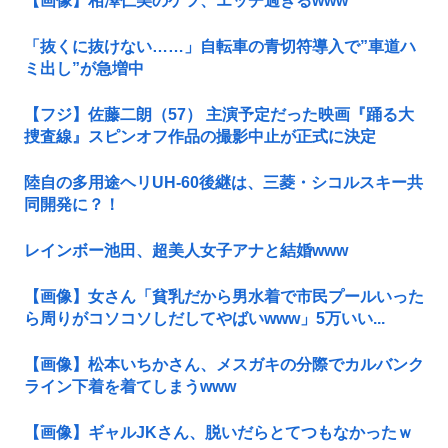
【画像】相澤仁美のケツ、エッチ過ぎるwww
「抜くに抜けない……」自転車の青切符導入で”車道ハ
ミ出し”が急増中
【フジ】佐藤二朗（57） 主演予定だった映画『踊る大
捜査線』スピンオフ作品の撮影中止が正式に決定
陸自の多用途ヘリUH-60後継は、三菱・シコルスキー共
同開発に？！
レインボー池田、超美人女子アナと結婚www
【画像】女さん「貧乳だから男水着で市民プールいった
ら周りがコソコソしだしてやばいwww」5万いい...
【画像】松本いちかさん、メスガキの分際でカルバンク
ライン下着を着てしまうwww
【画像】ギャルJKさん、脱いだらとてつもなかったｗ