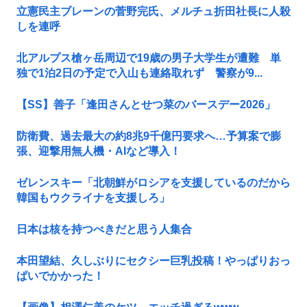
立憲民主ブレーンの菅野完氏、メルチュ折田社長に人殺
しを連呼
北アルプス槍ヶ岳周辺で19歳の男子大学生が遭難 単
独で1泊2日の予定で入山も連絡取れず 警察が9...
【SS】善子「逢田さんとせつ菜のバースデー2026」
防衛費、過去最大の約8兆9千億円要求へ…予算案で膨
張、迎撃用無人機・AIなど導入！
ゼレンスキー「北朝鮮がロシアを支援しているのだから
韓国もウクライナを支援しろ」
日本は核を持つべきだと思う人集合
本田望結、久しぶりにセクシー巨乳投稿！やっぱりおっ
ぱいでかかった！