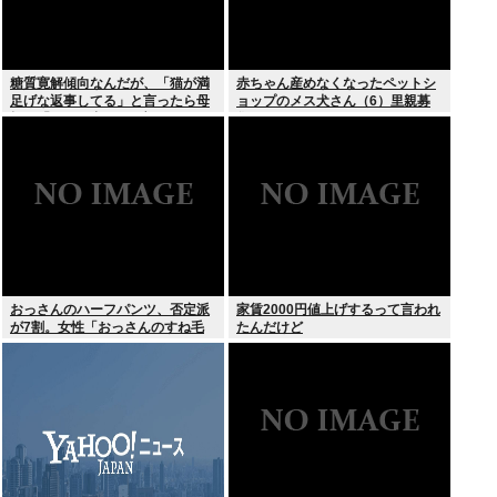
糖質寛解傾向なんだが、「猫が満
赤ちゃん産めなくなったペットシ
足げな返事してる」と言ったら母
ョップのメス犬さん（6）里親募
親に「お気の毒w」と言われた
集されてしまうwww
おっさんのハーフパンツ、否定派
家賃2000円値上げするって言われ
が7割。女性「おっさんのすね毛
たんだけど
なんて見たくないじゃないですか
w」