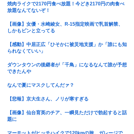
焼肉ライクで2170円食べ放題！今どき2170円の肉食べ
放題なんてないぞ！
【画像】女優・水崎綾女、R-15指定映画で乳首解禁、
しかもピンと立ってる
【感動】中居正広「ひそかに被災地支援」か「誰にも知
られなくていい」
ダウンタウンの後継者が「千鳥」になるなんて誰が予想
できたんや
なんで夏にマスクしてんだァ？
【悲報】京大生さん、ノリが寒すぎる
【画像】仙台育英のチア、一瞬見ただけで勃起すると話
題に
マーモットがヒッチハイクで120kmの旅。ガレージで