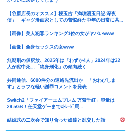
がついに決定してしまう
【谷原店長のオススメ】桜玉吉「満喫漫玉日記 深夜
便」 ギャグ漫画家としての苦悩経た中年の日常に共...
【画像】美人犯罪ランキング1位の女がヤバいwww
【画像】全身セックスの女www
無期刑の仮釈放、2025年は「わずか4人」2024年は32
人が獄中死…「終身刑化」の傾向続く
共同通信、6000件分の連絡先流出か 「おわびしま
す」とラフな軽い謝罪コメントを発表
Switch2「ファイアーエムブレム 万紫千紅」容量は
29.5GB！任天堂ゲーまでｽﾄﾚｰｼﾞ馬...
結婚式の二次会で知り合った娘達と乱交した話