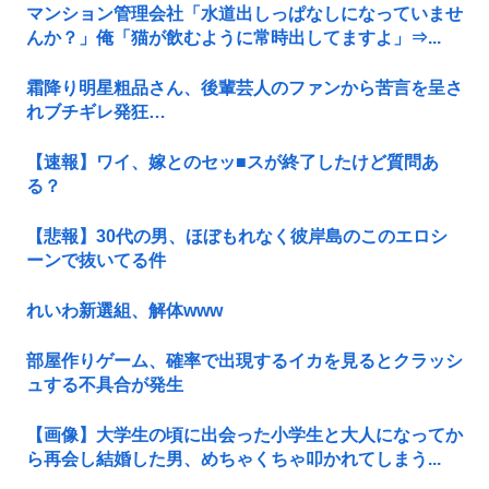
マンション管理会社「水道出しっぱなしになっていませ
んか？」俺「猫が飲むように常時出してますよ」⇒...
霜降り明星粗品さん、後輩芸人のファンから苦言を呈さ
れブチギレ発狂…
【速報】ワイ、嫁とのセッ■スが終了したけど質問あ
る？
【悲報】30代の男、ほぼもれなく彼岸島のこのエロシ
ーンで抜いてる件
れいわ新選組、解体www
部屋作りゲーム、確率で出現するイカを見るとクラッシ
ュする不具合が発生
【画像】大学生の頃に出会った小学生と大人になってか
ら再会し結婚した男、めちゃくちゃ叩かれてしまう...