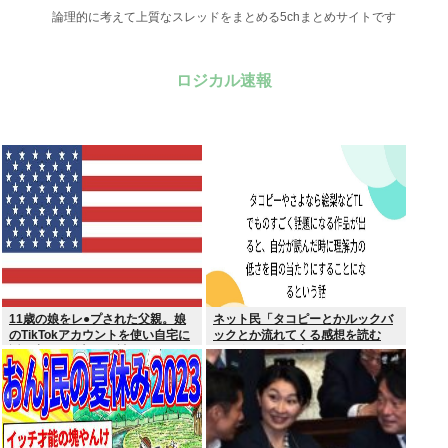
論理的に考えて上質なスレッドをまとめる5chまとめサイトです
ロジカル速報
11歳の娘をレ●プされた父親。娘
ネット民「タコピーとかルックバ
のTikTokアカウントを使い自宅に
ックとか流れてくる感想を読む
誘き出し、銃撃で天誅！
と、俺って理解力低すぎ！？ って
超凹む。つらい」