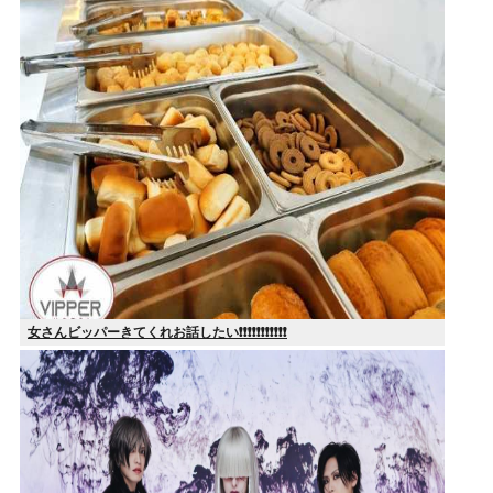
女さんビッパーきてくれお話したい❗❗❗❗❗❗❗❗❗❗❗