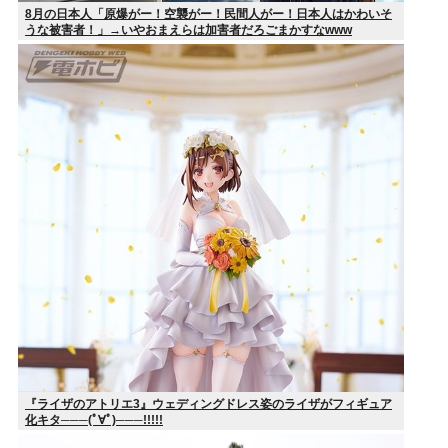
8月の日本人「原爆がー！空襲がー！民間人がー！日本人はかわいそ
うな被害者！」→いやおまえらは加害者だろごまかすなwww
『ライザのアトリエ3』ウェディングドレス姿のライザがフィギュア
化キタ───(ﾟ∀ﾟ)───!!!!!