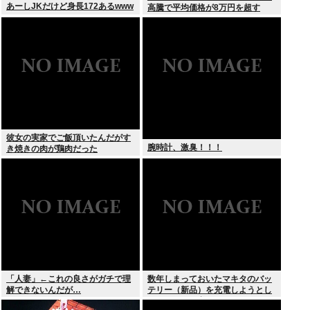
あーしJKだけど身長172あるwww
高騰で平均価格が8万円を超す
彼女の実家でご飯頂いたんだがす
腕時計、激臭！！！
き焼きの肉が鶏肉だった
「人妻」←これの良さがガチで理
数年しまっておいたマキタのバッ
解できないんだが…
テリー（新品）を充電しようとし
たらエラーで充電できないんだ