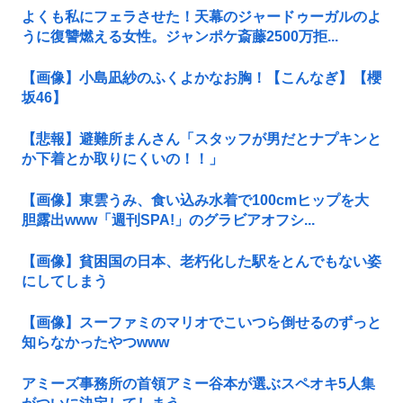
よくも私にフェラさせた！天幕のジャードゥーガルのよ
うに復讐燃える女性。ジャンポケ斎藤2500万拒...
【画像】小島凪紗のふくよかなお胸！【こんなぎ】【櫻
坂46】
【悲報】避難所まんさん「スタッフが男だとナプキンと
か下着とか取りにくいの！！」
【画像】東雲うみ、食い込み水着で100cmヒップを大
胆露出www「週刊SPA!」のグラビアオフシ...
【画像】貧困国の日本、老朽化した駅をとんでもない姿
にしてしまう
【画像】スーファミのマリオでこいつら倒せるのずっと
知らなかったやつwww
アミーズ事務所の首領アミー谷本が選ぶスペオキ5人集