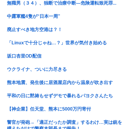
無職男（３４）、独断で治療中断―危険運転致死罪...
中露軍艦4隻が“日本一周”
廃止すべき地方空港は？！
「Linuxで十分じゃね…？」世界が気付き始める
坂口杏里OD配信
ウクライナ、ついに力尽きる
熊本地震、発生後に居酒屋店内から温泉が吹き出す
平和の日に黙祷もせずデモで暴れるパヨクさんたち
【神企業】任天堂、熊本に5000万円寄付
警官が発砲→「適正だったか調査」するわけ…実は銃を
構えただけで警察本部長まで報告！