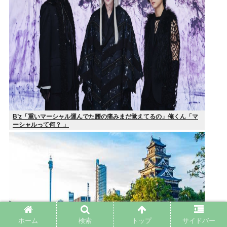
B’z「重いマーシャル運んでた腰の痛みまだ覚えてるの」俺くん「マ
ーシャルって何？ 」
ホーム
検索
トップ
サイドバー