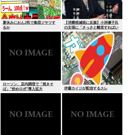
夏休みにおんJ民で集団ジサツす
【消費税減税に反旗】小渕優子氏
るか
の主張に「さっさと離党すればい
いのに」SNSで逆風…父親から続
く「消費税の系譜」とは
ローソン、店内調理で「焼きそ
伊藤カイジが配信するスレ
ば」”炒めロボ”導入拡大