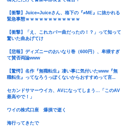
【衝撃】Juice=Juiceさん、格下の『≠ME』に抜かれる
緊急事態ｗｗｗｗｗｗｗｗｗｗｗｗ
【衝撃】「え、これカバー曲だったの！？」って知って
驚いた曲あげてけ
【悲報】ディズニーのおいなり巻（600円）、卑猥すぎ
て賛否両論www
【驚愕】名作『無職転生』凄い事に気付いたwww『無
職転生』ってなろうっぽくないからおすすめって言...
セカンドサマーウイカ、AVになってしまう…「このAV
最高やで！」
ワイの株式口座 爆損で逝く
海行ってきたで