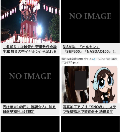
が！復活させる方法教えろ
「盆踊り」は騒音か 苦情数件会場
NISA民、『オルカン』
半減 無音の中イヤホンから流れる
『S&P500』『NASDAQ100』し
曲に合わせ踊るサイレント盆ダン
か買わない
スも
円は年末149円に 協調介入に加え
写真加工アプリ「SNOW」、ステ
日銀早期利上げ想定
マ投稿指示で措置命令 消費者庁