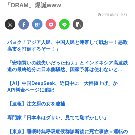
「DRAM」爆誕www
2026.06.04 19:31
パヨク「アジア人民、中国人民と連帯して戦おー！悪政
高市を打倒するぞー！」
「安物買いの銭失いだったねぇ」とインドネシア高速鉄
道の最終処分に日本側騒然、国家予算は使わないと...
【AI】中国DeepSeek、近日中に「大幅値上げ」か
API料金ページに追記
【速報】注文厨の女を逮捕
専門家「日本車はダサい、見てて恥ずかしい」
【東京】睡眠時無呼吸症候群診断後に死亡事故＝運転の