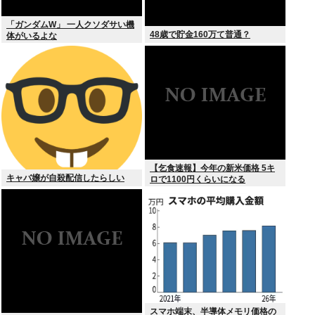
「ガンダムW」 一人クソダサい機
48歳で貯金160万て普通？
体がいるよな
【乞食速報】今年の新米価格 5キ
キャバ嬢が自殺配信したらしい
ロで1100円くらいになる
スマホ端末、半導体メモリ価格の