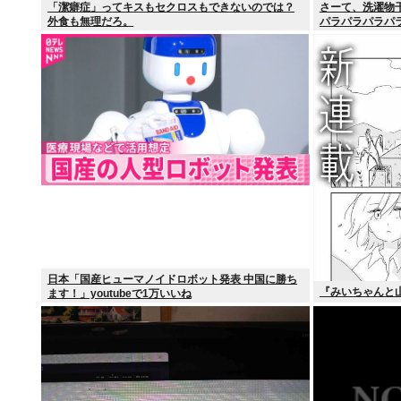
「潔癖症」ってキスもセクロスもできないのでは？
さーて、洗濯物
外食も無理だろ。
パラパラパラパ
日本「国産ヒューマノイドロボット発表 中国に勝ち
『みいちゃんと
ます！」youtubeで1万いいね