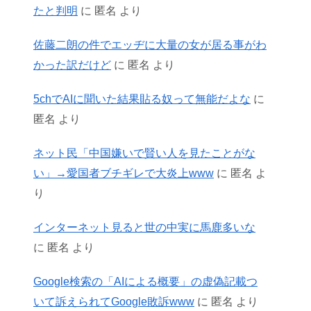
たと判明
に
匿名
より
佐藤二朗の件でエッヂに大量の女が居る事がわ
かった訳だけど
に
匿名
より
5chでAIに聞いた結果貼る奴って無能だよな
に
匿名
より
ネット民「中国嫌いで賢い人を見たことがな
い」→愛国者ブチギレで大炎上www
に
匿名
よ
り
インターネット見ると世の中実に馬鹿多いな
に
匿名
より
Google検索の「AIによる概要」の虚偽記載つ
いて訴えられてGoogle敗訴www
に
匿名
より