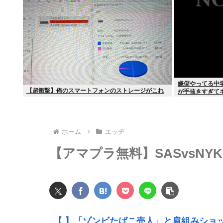
嫌儲やってる中
【超衝撃】俺のスマートフォンのストレージがこれ
が手抜きすぎて
ホーム
エッヂ
【アマプラ無料】SASvsNYK
【 】「ゾンビたばこ売人」と肩組みショ