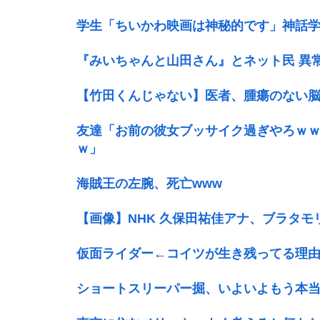
学生「ちいかわ映画は神秘的です」神話
『みいちゃんと山田さん』とネット民 異
【竹田くんじゃない】医者、腫瘍のない
友達「お前の彼女ブッサイク過ぎやろｗ
ｗ」
海賊王の左腕、死亡www
【画像】NHK 久保田祐佳アナ、ブラタモ
仮面ライダー←コイツが生き残ってる理
ショートスリーパー掘、いよいよもう本