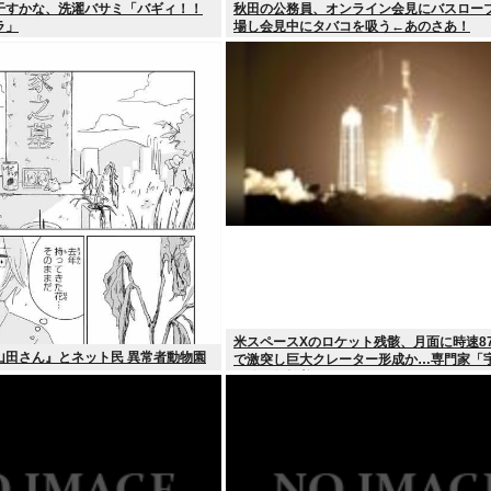
干すかな、洗濯バサミ「バギィ！！
秋田の公務員、オンライン会見にバスロー
ラ」
場し会見中にタバコを吸う←あのさあ！
米スペースXのロケット残骸、月面に時速87
山田さん』とネット民 異常者動物園
で激突し巨大クレーター形成か…専門家「
処分に無頓着」