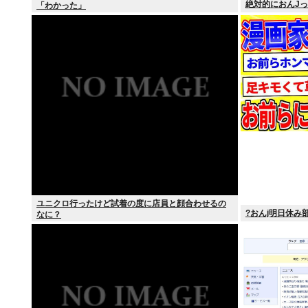
絶対的におんJ
「わかった」
ユニクロ行ったけど試着の度に店員と顔合わせるの
?おんj明日休み部
なに？