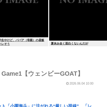
学生やけど、ババア（母親）の昼飯
夏休み全く面白くないんだが
キレそう
 Game1【ウェンビーGOAT】
2026.06.04 10:00
ット「小園海斗」に注がれる“厳しい視線” 「レ