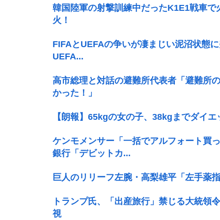
韓国陸軍の射撃訓練中だったK1E1戦車
火！
FIFAとUEFAの争いが凄まじい泥沼状態に
UEFA...
高市総理と対話の避難所代表者「避難所
かった！」
【朗報】65kgの女の子、38kgまでダイ
ケンモメンサー「一括でアルフォート買っ
銀行「デビットカ...
巨人のリリーフ左腕・高梨雄平「左手薬
トランプ氏、「出産旅行」禁じる大統領令
視