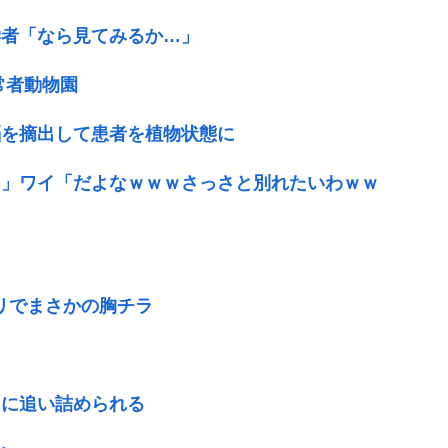
学者「なら見てみるか…」
常者動物園
脳を摘出して患者を植物状態に
ｗ」ワイ「だよなｗｗｗさっさと別れたいわｗｗ
リでまさかの胸チラ
由
当に追い詰められる