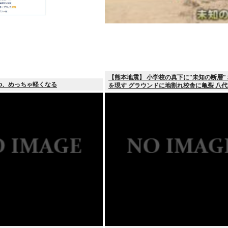
【熊本地震】 小学校の真下に"未知の断層"
oo、めっちゃ軽くなる
を現す グラウンドに地割れ校舎に亀裂 八代