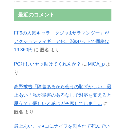
最近のコメント
FF9の人気キャラ「クジャ&サラマンダー」が
アクションフィギュア化。2体セットで価格は
19,360円
に
匿名
より
PC詳しいヤツ助けてくれんか？
に
MiCA_p
よ
り
高野被告「障害あるから会うの恥ずかしい」最
上あい「私が障害のあるなしで対応を変えると
思う？」優しいと感じガチ恋してしまう…
に
匿名
より
最上あい、マ●コにナイフを刺されて死んでい