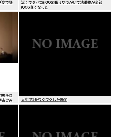
ブ姿で登
近くでタバコ(iQOS)吸うやつがいて洗濯物が全部
iQOS臭くなった
00キロ
人生で1番ワクワクした瞬間
宇宙ごみ