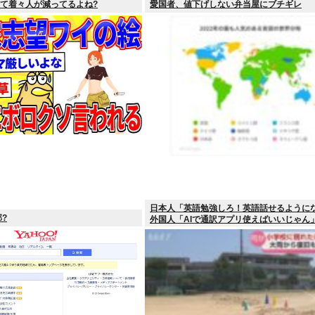
って着々人が減ってるよね?
愛国者、値下げしない弁当屋にブチギレ
日本人「英語勉強しろ！英語話せるように
?
外国人「AIで通訳アプリ使えばいいじゃん