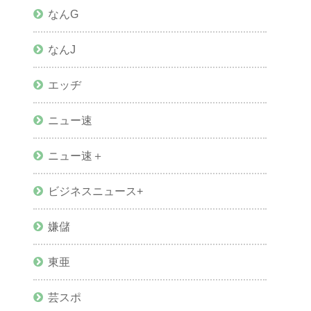
なんG
なんJ
エッヂ
ニュー速
ニュー速＋
ビジネスニュース+
嫌儲
東亜
芸スポ