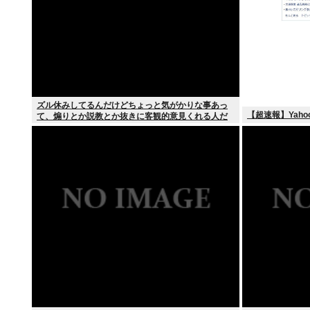
ズル休みしてるんだけどちょっと気がかりな事あっ
【超速報】Yah
て、煽りとか説教とか抜きに客観的意見くれる人だ
けきてくれ