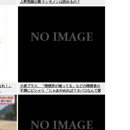
上野恩賜公園 ケンモメンは読めるの？
なれ！」
小原ブラス、「喫煙所が減ってる」などの喫煙者の
」
不満にピシャリ 「じゃあやめれば？タバコなんて家
でだけ吸ってればいい」