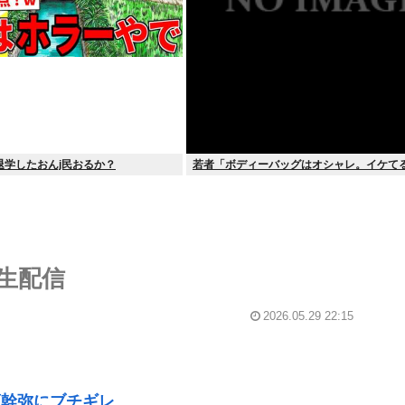
退学したおんj民おるか？
若者「ボディーバッグはオシャレ。イケてる
生配信
2026.05.29 22:15
須幹弥にブチギレ