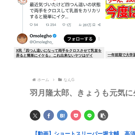
X民「四つん這いになって両手をクロスさせて乳首を
一年前期で大学
弄ると簡単にイケる」 これ出来ないヤツはゲイ
ホーム
なんG
羽月隆太郎、きょうも元気に
【動画】ショートスリーパー堀大輔、高