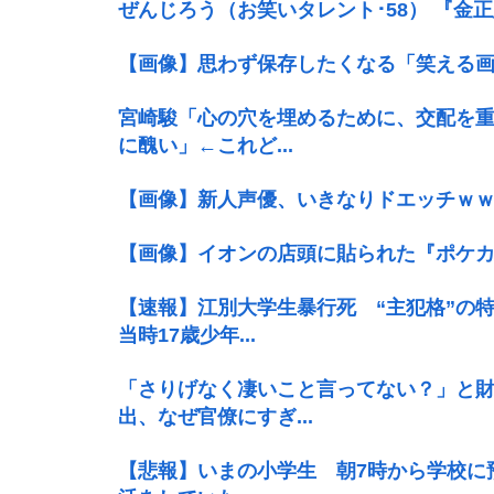
ぜんじろう（お笑いタレント･58） 『金
【画像】思わず保存したくなる「笑える
宮崎駿「心の穴を埋めるために、交配を
に醜い」←これど...
【画像】新人声優、いきなりドエッチｗ
【画像】イオンの店頭に貼られた『ポケ
【速報】江別大学生暴行死 “主犯格”
当時17歳少年...
「さりげなく凄いこと言ってない？」と
出、なぜ官僚にすぎ...
【悲報】いまの小学生 朝7時から学校に