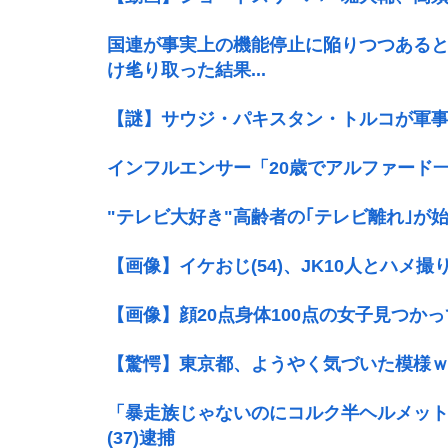
国連が事実上の機能停止に陥りつつある
け毟り取った結果...
【謎】サウジ・パキスタン・トルコが軍
インフルエンサー「20歳でアルファード
"テレビ大好き"高齢者の｢テレビ離れ｣が
【画像】イケおじ(54)、JK10人とハメ撮
【画像】顔20点身体100点の女子見つか
【驚愕】東京都、ようやく気づいた模様
「暴走族じゃないのにコルク半ヘルメッ
(37)逮捕