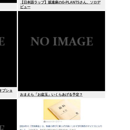
【日本語ラップ】舐達麻のG-PLANTSさん、ソロデ
ビュー
、オプショ
おまえら「お盆玉」いくらあげる予定？