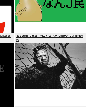
あああああ
おんj館殺人事件、ワイは双子の不気味なメイド姉妹
役