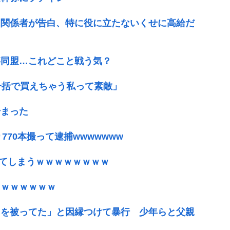
と関係者が告白、特に役に立たないくせに高給だ
事同盟…これどこと戦う気？
一括で買えちゃう私って素敵」
始まった
り770本撮って逮捕wwwwwww
ってしまうｗｗｗｗｗｗｗｗ
ｗｗｗｗｗｗｗ
トを被ってた」と因縁つけて暴行 少年らと父親