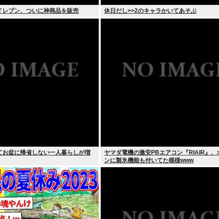
イレブン、ついに神商品を販売
休日だし>>2のキャラかいてあそぶ
てお盆に帰省しない一人暮らしが増
ヤマダ電機の激安PBエアコン『RIAIR』
ンに製氷機能も付いてた模様www