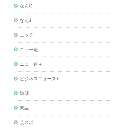
なんG
なんJ
エッヂ
ニュー速
ニュー速＋
ビジネスニュース+
嫌儲
東亜
芸スポ