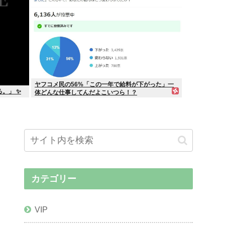
ヤフコメ民の56%「この一年で給料が下がった」一
。」 ✨
体どんな仕事してんだよこいつら！？
カテゴリー
VIP