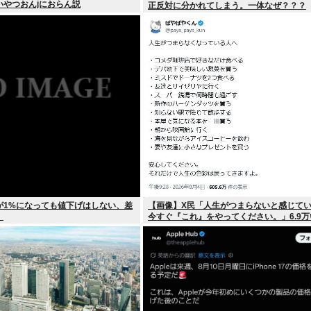
いやつおんjにおらん説
正反対に分かれてしまう。一体なぜ？？？
が1%になっても値下げはしない、差
【画像】X民「人生がつまらないと感じて
」
今すぐ『これ』をやってください。」6.9