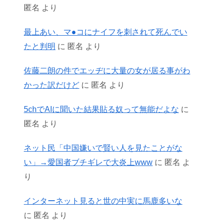
匿名
より
最上あい、マ●コにナイフを刺されて死んでい
たと判明
に
匿名
より
佐藤二朗の件でエッヂに大量の女が居る事がわ
かった訳だけど
に
匿名
より
5chでAIに聞いた結果貼る奴って無能だよな
に
匿名
より
ネット民「中国嫌いで賢い人を見たことがな
い」→愛国者ブチギレで大炎上www
に
匿名
よ
り
インターネット見ると世の中実に馬鹿多いな
に
匿名
より