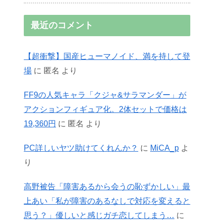
最近のコメント
【超衝撃】国産ヒューマノイド、満を持して登
場
に
匿名
より
FF9の人気キャラ「クジャ&サラマンダー」が
アクションフィギュア化。2体セットで価格は
19,360円
に
匿名
より
PC詳しいヤツ助けてくれんか？
に
MiCA_p
よ
り
高野被告「障害あるから会うの恥ずかしい」最
上あい「私が障害のあるなしで対応を変えると
思う？」優しいと感じガチ恋してしまう…
に