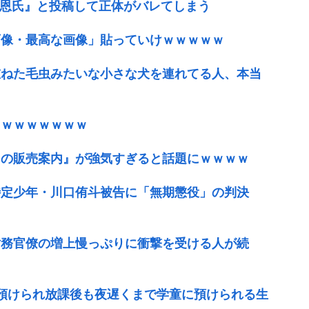
正恩氏』と投稿して正体がバレてしまう
画像・最高な画像」貼っていけｗｗｗｗｗ
重ねた毛虫みたいな小さな犬を連れてる人、本当
ｗｗｗｗｗｗｗｗ
カの販売案内』が強気すぎると話題にｗｗｗｗ
の特定少年・川口侑斗被告に「無期懲役」の判決
財務官僚の増上慢っぷりに衝撃を受ける人が続
預けられ放課後も夜遅くまで学童に預けられる生