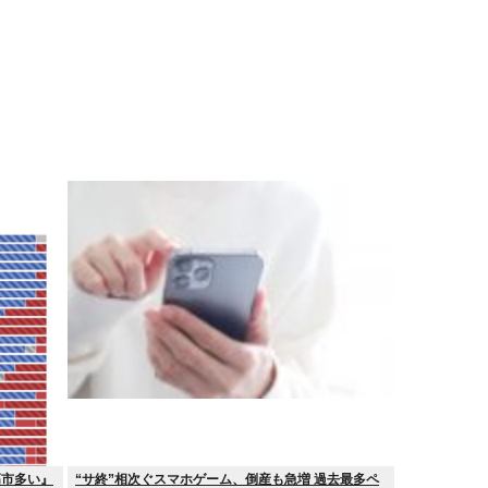
高市多い』
“サ終”相次ぐスマホゲーム、倒産も急増 過去最多ペ