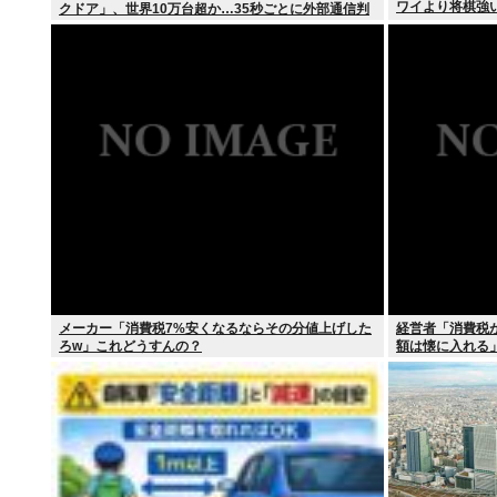
ワイより将棋強
クドア」、世界10万台超か…35秒ごとに外部通信判
明
メーカー「消費税7%安くなるならその分値上げした
経営者「消費税
ろw」これどうすんの？
額は懐に入れる