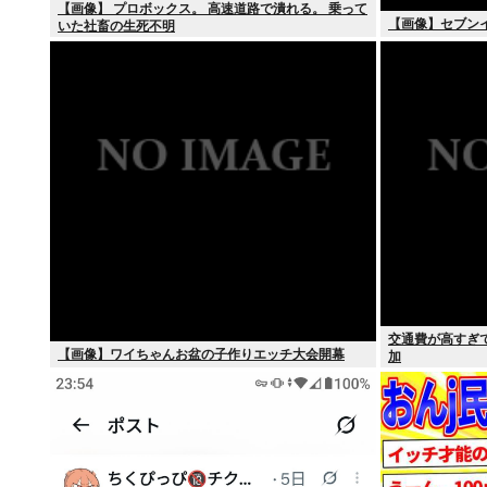
【画像】 プロボックス。 高速道路で潰れる。 乗って
【画像】セブン
いた社畜の生死不明
交通費が高すぎ
【画像】ワイちゃんお盆の子作りエッチ大会開幕
加