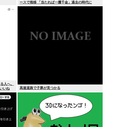
ースで推移 「当たれば一攫千金」過去の時代に
いる人へ。
高速道路で子豚が見つかる
万いいね