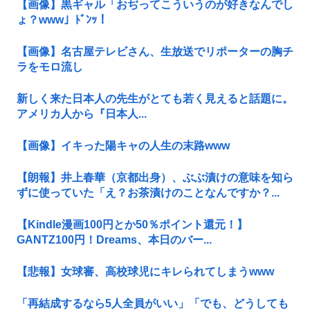
【画像】黒ギャル「おぢってこういうのが好きなんでし
ょ？www」ﾄﾞﾝｯ！
【画像】名古屋テレビさん、生放送でリポーターの胸チ
ラをモロ流し
新しく来た日本人の先生がとても若く見えると話題に。
アメリカ人から『日本人...
【画像】イキった陽キャの人生の末路www
【朗報】井上春華（京都出身）、ぶぶ漬けの意味を知ら
ずに使っていた「え？お茶漬けのことなんですか？...
【Kindle漫画100円とか50％ポイント還元！】
GANTZ100円！Dreams、本日のバー...
【悲報】女球審、高校球児にキレられてしまうwww
「再結成するなら5人全員がいい」「でも、どうしても