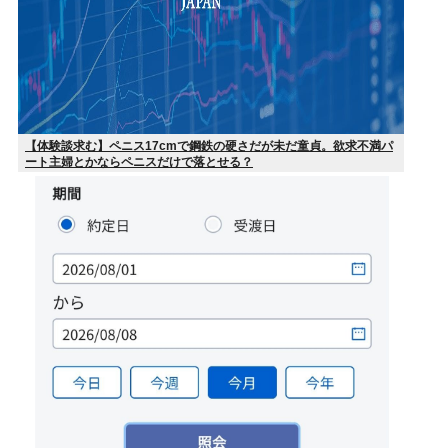
【体験談求む】ペニス17cmで鋼鉄の硬さだが未だ童貞。欲求不満パ
ート主婦とかならペニスだけで落とせる？