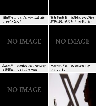
指輪買うのってプロポーズ成功後
高市早苗首相、公用車を3000万の
じゃダメなん？
新車に買い換えタバコを吸いまく
っていた
高市早苗、公用車を3000万円かけ
ヤニカス「電子タバコは臭くな
て喫煙車にしてしまうwww
い」←これ