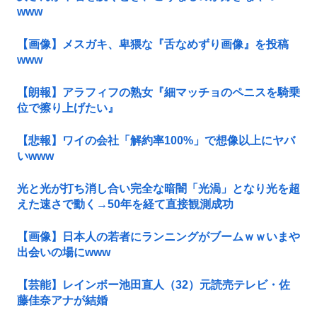
www
【画像】メスガキ、卑猥な『舌なめずり画像』を投稿
www
【朗報】アラフィフの熟女『細マッチョのペニスを騎乗
位で擦り上げたい』
【悲報】ワイの会社「解約率100%」で想像以上にヤバ
いwww
光と光が打ち消し合い完全な暗闇「光渦」となり光を超
えた速さで動く→50年を経て直接観測成功
【画像】日本人の若者にランニングがブームｗｗいまや
出会いの場にwww
【芸能】レインボー池田直人（32）元読売テレビ・佐
藤佳奈アナが結婚