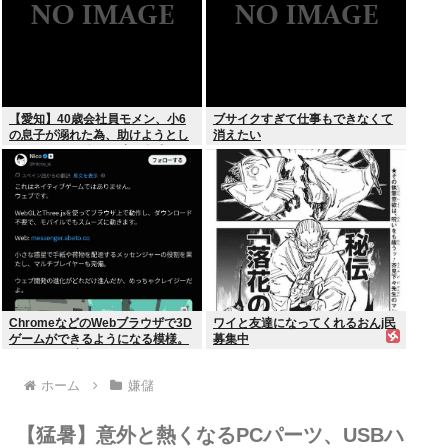
【愛知】40歳会社員モメン、小6
ブサイクすぎて仕事もできなくて
の息子が溺れた為、助けようとし
消えたい
て溺れる なお息子は妻が救出
ChromeなどのWebブラウザで3D
ワイと友達になってくれるおんj民
ゲームができるようになる模様。
募集中
Windowsは完全不要に
ホーム
嫌儲
【猛暑】意外と熱くなるPCパーツ、USBハ