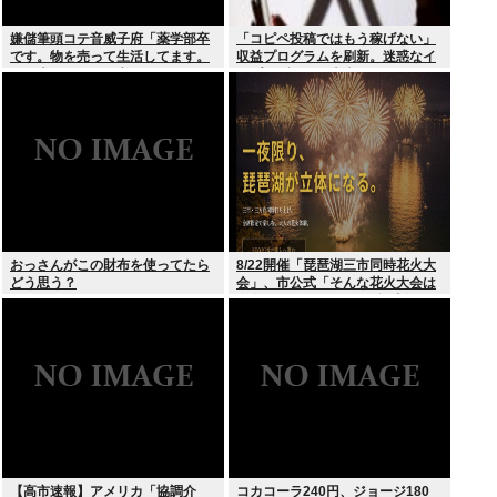
嫌儲筆頭コテ音威子府「薬学部卒
「コピペ投稿ではもう稼げない」
です。物を売って生活してます。
収益プログラムを刷新。迷惑なイ
何を売ってるかは言えません」
ンプレゾンビは本当にいなくなる
のか？
おっさんがこの財布を使ってたら
8/22開催「琵琶湖三市同時花火大
どう思う？
会」、市公式「そんな花火大会は
存在しない」→ SNS阿鼻叫喚
【高市速報】アメリカ「協調介
コカコーラ240円、ジョージ180