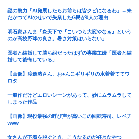
謎の勢力「AI発展したらお前らは皆クビになるわ」→未
だかつてAIのせいで失業したG民が0人の理由
明石家さんま「炎天下で『こいつら大変やなぁ』という
のが高校野球の良さ。暑さ対策はいらない」
医者と結婚して勝ち組だったはずの専業主婦「医者と結
婚して後悔している」
【画像】渡邊渚さん、お●んこギリギリの水着着ててワ
ロタ
一般作だけどエロいシーンがあって、妙にムラムラして
しまった作品
【画像】現役最強の呼び声が高いこの回転寿司、レベチ
www
女さんが下着を脱ぐとき、こうなるのが好きなやつ