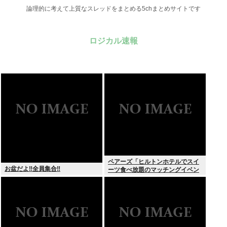
論理的に考えて上質なスレッドをまとめる5chまとめサイトです
ロジカル速報
ペアーズ「ヒルトンホテルでスイ
お盆だよ‼全員集合‼
ーツ食べ放題のマッチングイベン
トやるぞ。女2500円男7000円
な」→女だけ埋まるwww