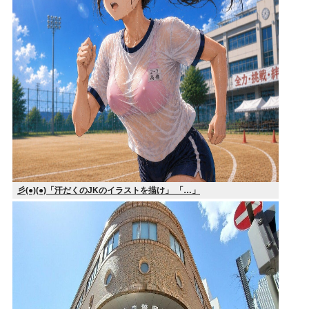
彡(●)(●)「汗だくのJKのイラストを描け」 「…」