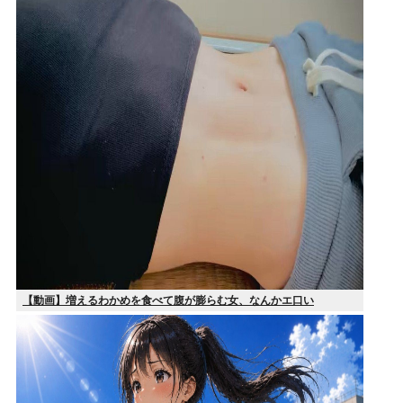
【動画】増えるわかめを食べて腹が膨らむ女、なんかエ口い