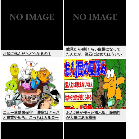
合料金どうなるの
鏡見たら4割くらい白髪になって
お盆に死んだらどうなるの？
たんだが、流石に染めたほういい
の ？半分おじいちゃんでドン引き
したわ
ニュー速愛国保守 「農家はさっさ
おんJ民が作った掲示板、脆弱性
と農業やめろ。こっちはカルロー
が大量にある模様
ズでいいんだから。農業されたら
迷惑だ」