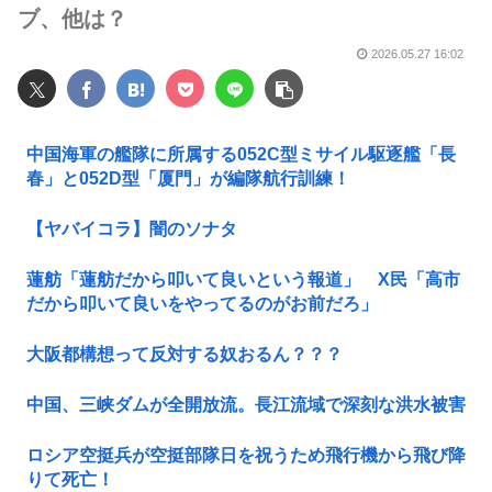
ブ、他は？
2026.05.27 16:02
中国海軍の艦隊に所属する052C型ミサイル駆逐艦「長
春」と052D型「厦門」が編隊航行訓練！
【ヤバイコラ】闇のソナタ
蓮舫「蓮舫だから叩いて良いという報道」 X民「高市
だから叩いて良いをやってるのがお前だろ」
大阪都構想って反対する奴おるん？？？
中国、三峡ダムが全開放流。長江流域で深刻な洪水被害
ロシア空挺兵が空挺部隊日を祝うため飛行機から飛び降
りて死亡！