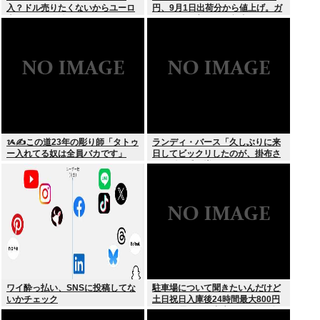
入？ドル売りたくないからユーロ
円、9月1日出荷分から値上げ。ガ
売るわ」EU激怒www
ソリンより高いとか意味不明すぎ
る
ᝰ✍この道23年の彫り師「タトゥ
ランディ・バース「久しぶりに来
ー入れてる奴は全員バカです」
日してビックリしたのが、掛布さ
んの髪の毛が増えていた。岡田さ
んは髪の毛がなくなってた」
ワイ酔っ払い、SNSに投稿してな
駐車場について聞きたいんだけど
いかチェック
土日祝日入庫後24時間最大800円
って日曜いれて出庫日が平日の場