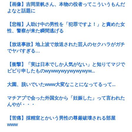
【画像】吉岡里帆さん、本物の役者ってこういうもんだ
よなと話題に
【悲報】人助け中の男性を「犯罪ですよ！」と責めた女
性、警察が来た瞬間逃げる
【放送事故】地上波で放送された芸人のセクハラがガチ
でヤバすぎる…
【衝撃】「実は日本でしか人気がない」と知りてマジで
ビビり申したものwywwywyywywywyw...
大園、脱いでいたwww大変なことになってるって...
マチアプで会った外国女から「妊娠した」って言われた
んやが・・・
【苦痛】採精室とかいう男性の尊厳破壊される部屋
www