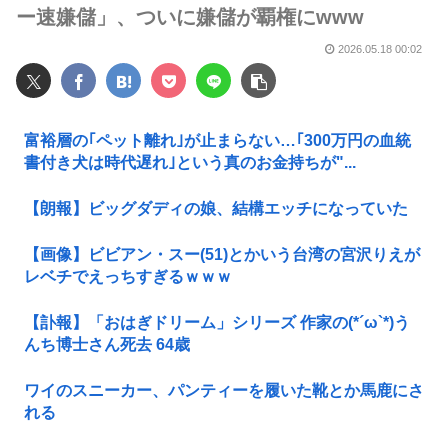
ー速嫌儲」、ついに嫌儲が覇権にwww
2026.05.18 00:02
富裕層の｢ペット離れ｣が止まらない…｢300万円の血統
書付き犬は時代遅れ｣という真のお金持ちが"...
【朗報】ビッグダディの娘、結構エッチになっていた
【画像】ビビアン・スー(51)とかいう台湾の宮沢りえが
レベチでえっちすぎるｗｗｗ
【訃報】「おはぎドリーム」シリーズ 作家の(*´ω`*)う
んち博士さん死去 64歳
ワイのスニーカー、パンティーを履いた靴とか馬鹿にさ
れる