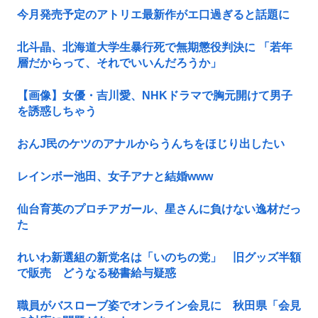
今月発売予定のアトリエ最新作がエ口過ぎると話題に
北斗晶、北海道大学生暴行死で無期懲役判決に 「若年
層だからって、それでいいんだろうか」
【画像】女優・吉川愛、NHKドラマで胸元開けて男子
を誘惑しちゃう
おんJ民のケツのアナルからうんちをほじり出したい
レインボー池田、女子アナと結婚www
仙台育英のプロチアガール、星さんに負けない逸材だっ
た
れいわ新選組の新党名は「いのちの党」 旧グッズ半額
で販売 どうなる秘書給与疑惑
職員がバスローブ姿でオンライン会見に 秋田県「会見