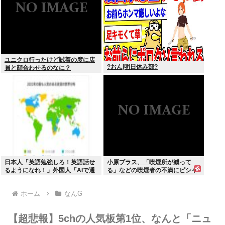
ユニクロ行ったけど試着の度に店
?おんj明日休み部?
員と顔合わせるのなに？
日本人「英語勉強しろ！英語話せ
小原ブラス、「喫煙所が減って
るようになれ！」外国人「AIで通
る」などの喫煙者の不満にピシャ
訳アプリ使えばいいじゃん」
リ 「じゃあやめれば？タバコなん
て家でだけ吸ってればいい」
ホーム
なんG
【超悲報】5chの人気板第1位、なんと「ニュ