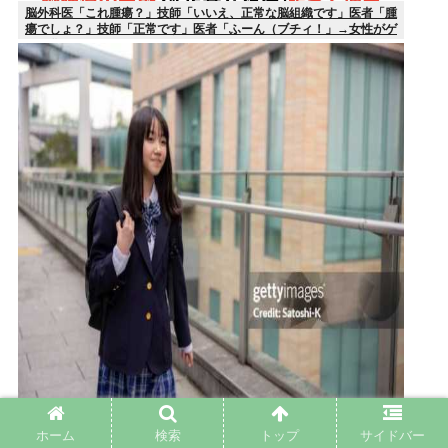
脳外科医「これ腫瘍？」技師「いいえ、正常な脳組織です」医者「腫
瘍でしょ？」技師「正常です」医者「ふーん（ブチィ！」→女性がゲ
ェジ化
最近のJKってマジですぐヤレるな。頭おかしいんじゃないの
ホーム
検索
トップ
サイドバー