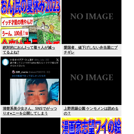
300万超えでTBS連ドラ歴代トッ
プ
絶対的におんJって着々人が減っ
愛国者、値下げしない弁当屋にブ
てるよね?
チギレ
清楚系美少女さん、SNSでがっつ
上野恩賜公園 ケンモメンは読める
りオ●ニーを公開してしまう
の？