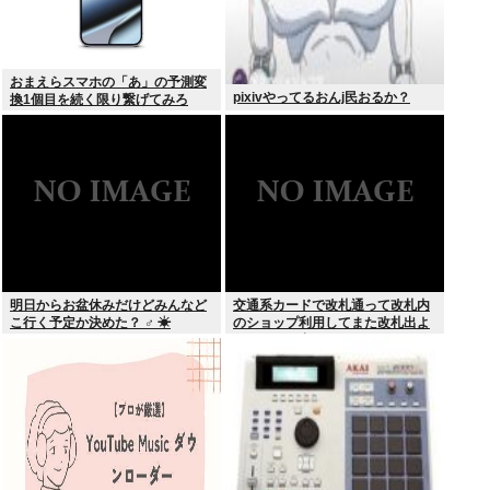
おまえらスマホの「あ」の予測変
pixivやってるおんj民おるか？
換1個目を続く限り繋げてみろ
www
明日からお盆休みだけどみんなど
交通系カードで改札通って改札内
こ行く予定か決めた？ ‍♂ ☀
のショップ利用してまた改札出よ
うとしたら出られなくてワロタ