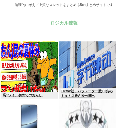
論理的に考えて上質なスレッドをまとめる5chまとめサイトです
ロジカル速報
Tiktok社、パラメーター数10兆の
高1ワイ、初めてのおんj。
ミュトス級AIを公開へ