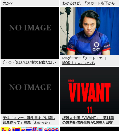
のか？
わかるけど、「スカートを下から
盗撮して写った下着写真」見て何
が楽しいんだ？
PCゲーマー「チート！エ口
(´・ω・`)ほいほい村のお盆だほい
MOD！」←こいつら
子供「ママー、誕生日までに隠し
堺雅人主演『VIVANT』、第11話
部屋作って」母親「わかった」
の無料配信再生数が1000万回突
破！ TVerお気に入り登録者数は