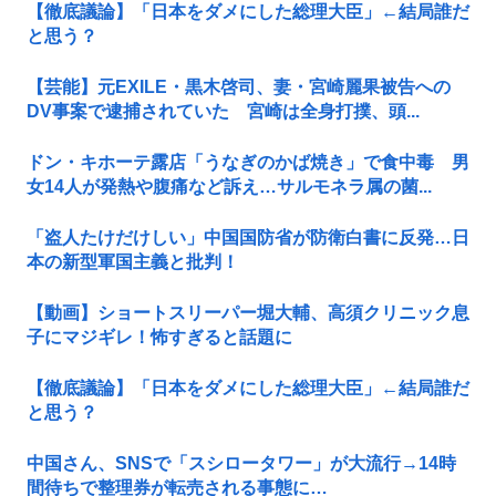
【徹底議論】「日本をダメにした総理大臣」←結局誰だ
と思う？
【芸能】元EXILE・黒木啓司、妻・宮崎麗果被告への
DV事案で逮捕されていた 宮崎は全身打撲、頭...
ドン・キホーテ露店「うなぎのかば焼き」で食中毒 男
女14人が発熱や腹痛など訴え…サルモネラ属の菌...
「盗人たけだけしい」中国国防省が防衛白書に反発…日
本の新型軍国主義と批判！
【動画】ショートスリーパー堀大輔、高須クリニック息
子にマジギレ！怖すぎると話題に
【徹底議論】「日本をダメにした総理大臣」←結局誰だ
と思う？
中国さん、SNSで「スシロータワー」が大流行→14時
間待ちで整理券が転売される事態に…