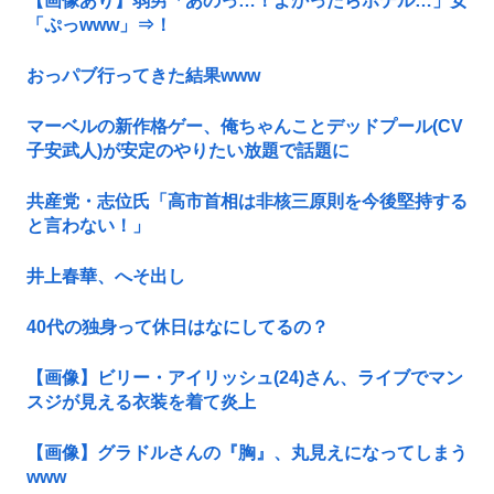
【画像あり】弱男「あのっ…！よかったらホテル…」女
「ぷっwww」⇒！
おっパブ行ってきた結果www
マーベルの新作格ゲー、俺ちゃんことデッドプール(CV
子安武人)が安定のやりたい放題で話題に
共産党・志位氏「高市首相は非核三原則を今後堅持する
と言わない！」
井上春華、へそ出し
40代の独身って休日はなにしてるの？
【画像】ビリー・アイリッシュ(24)さん、ライブでマン
スジが見える衣装を着て炎上
【画像】グラドルさんの『胸』、丸見えになってしまう
www