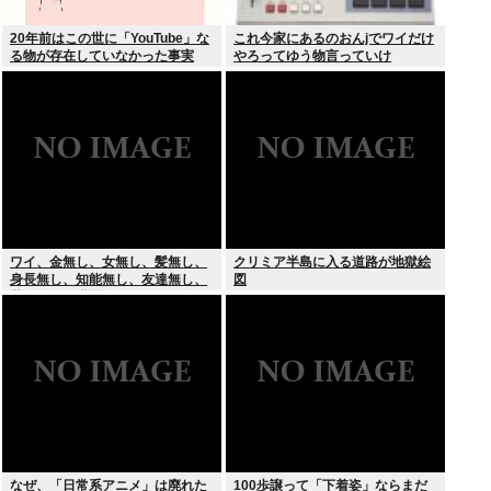
20年前はこの世に「YouTube」な
これ今家にあるのおんjでワイだけ
る物が存在していなかった事実
やろってゆう物言っていけ
ワイ、金無し、女無し、髪無し、
クリミア半島に入る道路が地獄絵
身長無し、知能無し、友達無し、
図
若さ無し、職歴無し、やる気無し
なぜ、「日常系アニメ」は廃れた
100歩譲って「下着姿」ならまだ