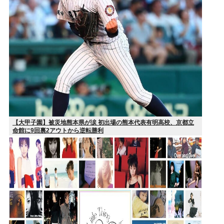
【大甲子園】被災地熊本県が涙 初出場の熊本代表有明高校、京都立
命館に9回裏2アウトから逆転勝利