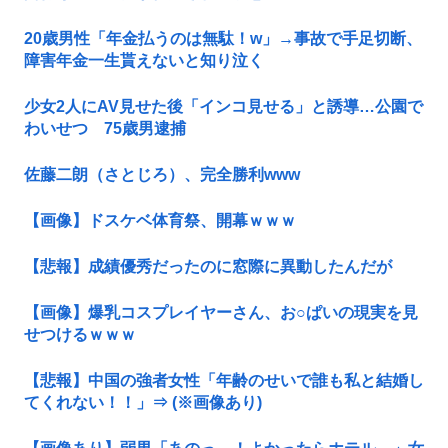
20歳男性「年金払うのは無駄！w」→事故で手足切断、
障害年金一生貰えないと知り泣く
少女2人にAV見せた後「インコ見せる」と誘導…公園で
わいせつ 75歳男逮捕
佐藤二朗（さとじろ）、完全勝利www
【画像】ドスケベ体育祭、開幕ｗｗｗ
【悲報】成績優秀だったのに窓際に異動したんだが
【画像】爆乳コスプレイヤーさん、お○ぱいの現実を見
せつけるｗｗｗ
【悲報】中国の強者女性「年齢のせいで誰も私と結婚し
てくれない！！」⇒ (※画像あり)