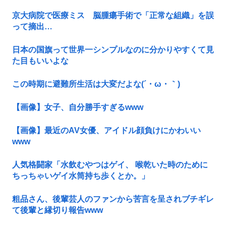
京大病院で医療ミス 脳腫瘍手術で「正常な組織」を誤
って摘出…
日本の国旗って世界一シンプルなのに分かりやすくて見
た目もいいよな
この時期に避難所生活は大変だよな(´・ω・｀)
【画像】女子、自分勝手すぎるwww
【画像】最近のAV女優、アイドル顔負けにかわいい
www
人気格闘家「水飲むやつはゲイ、 喉乾いた時のために
ちっちゃいゲイ水筒持ち歩くとか。」
粗品さん、後輩芸人のファンから苦言を呈されブチギレ
て後輩と縁切り報告www