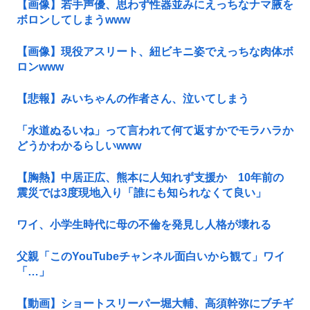
【画像】若手声優、思わず性器並みにえっちなナマ腋を
ボロンしてしまうwww
【画像】現役アスリート、紐ビキニ姿でえっちな肉体ボ
ロンwww
【悲報】みいちゃんの作者さん、泣いてしまう
「水道ぬるいね」って言われて何て返すかでモラハラか
どうかわかるらしいwww
【胸熱】中居正広、熊本に人知れず支援か 10年前の
震災では3度現地入り「誰にも知られなくて良い」
ワイ、小学生時代に母の不倫を発見し人格が壊れる
父親「このYouTubeチャンネル面白いから観て」ワイ
「…」
【動画】ショートスリーパー堀大輔、高須幹弥にブチギ