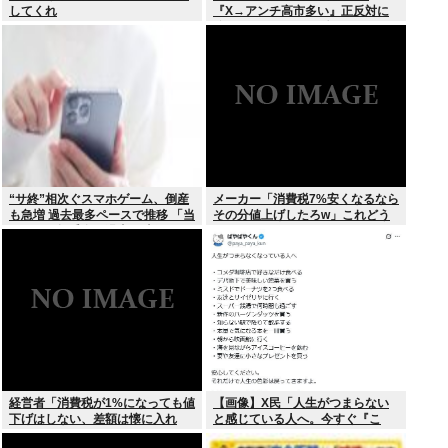
してくれ
『X→アンチ高市多い』正反対に
分かれてしまう。一体なぜ？？？
“サ終”相次ぐスマホゲーム、倒産
メーカー「消費税7%安くなるなら
も急増 過去最多ペースで推移 「当
その分値上げしたろw」これどう
たれば一攫千金」過去の時代に
すんの？
経営者「消費税が1%になっても値
【画像】X民「人生がつまらない
下げはしない、差額は懐に入れ
と感じている人へ。今すぐ『こ
る」
れ』をやってください。」6.9万い