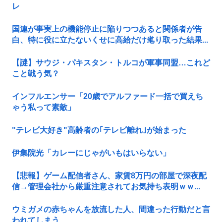
レ
国連が事実上の機能停止に陥りつつあると関係者が告
白、特に役に立たないくせに高給だけ毟り取った結果...
【謎】サウジ・パキスタン・トルコが軍事同盟…これど
こと戦う気？
インフルエンサー「20歳でアルファード一括で買えち
ゃう私って素敵」
"テレビ大好き"高齢者の｢テレビ離れ｣が始まった
伊集院光「カレーにじゃがいもはいらない」
【悲報】ゲーム配信者さん、家賃8万円の部屋で深夜配
信→管理会社から厳重注意されてお気持ち表明ｗｗ...
ウミガメの赤ちゃんを放流した人、間違った行動だと言
われてしまう