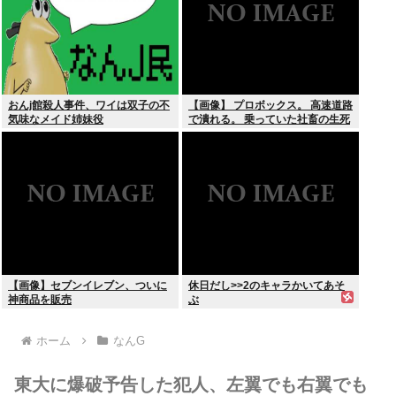
おんj館殺人事件、ワイは双子の不
【画像】 プロボックス。 高速道路
気味なメイド姉妹役
で潰れる。 乗っていた社畜の生死
不明
【画像】セブンイレブン、ついに
休日だし>>2のキャラかいてあそ
神商品を販売
ぶ
ホーム
なんG
東大に爆破予告した犯人、左翼でも右翼でも