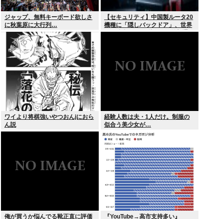
ジャップ、無料キーボード欲しさ
【セキュリティ】中国製ルータ20
に秋葉原に大行列…
機種に「隠しバックドア」、世界
10万台超か…35秒ごとに外部通信
判明
ワイより将棋強いやつおんjにおら
経験人数は夫・1人だけ。制服の
ん説
似合う美少女が…
俺が買うか悩んでる靴正直に評価
『YouTube→高市支持多い』