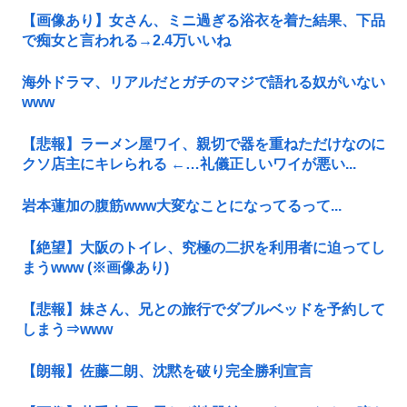
【画像あり】女さん、ミニ過ぎる浴衣を着た結果、下品
で痴女と言われる→2.4万いいね
海外ドラマ、リアルだとガチのマジで語れる奴がいない
www
【悲報】ラーメン屋ワイ、親切で器を重ねただけなのに
クソ店主にキレられる ←…礼儀正しいワイが悪い...
岩本蓮加の腹筋www大変なことになってるって...
【絶望】大阪のトイレ、究極の二択を利用者に迫ってし
まうwww (※画像あり)
【悲報】妹さん、兄との旅行でダブルベッドを予約して
しまう⇒www
【朗報】佐藤二朗、沈黙を破り完全勝利宣言