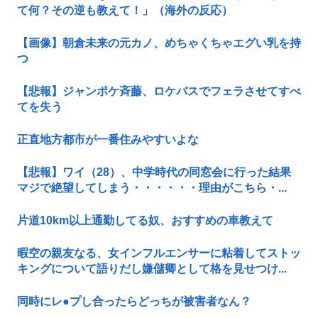
て何？その逆も教えて！」（海外の反応）
【画像】朝倉未来の元カノ、めちゃくちゃエグい乳を持
つ
【悲報】ジャンポケ斉藤、ロケバスでフェラさせてすべ
てを失う
正直地方都市が一番住みやすいよな
【悲報】ワイ（28）、中学時代の同窓会に行った結果
マジで絶望してしまう・・・・・・理由がこちら・...
片道10km以上通勤してる奴、おすすめの車教えて
暇空の親友なる、女インフルエンサーに粘着してストッ
キングについて語りだし嫌儲卿として格を見せつけ...
同時にレ●プし合ったらどっちが被害者なん？