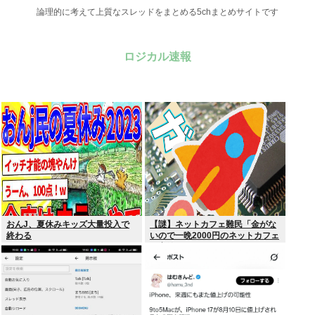
論理的に考えて上質なスレッドをまとめる5chまとめサイトです
ロジカル速報
おんJ、夏休みキッズ大量投入で
【謎】ネットカフェ難民「金がな
終わる
いので一晩2000円のネットカフェ
に寝泊まりしてます…」←これ