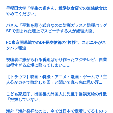
早稲田大学「学生の皆さん、近隣飲食店での無銭飲食は
やめてください」
パさん「平和を願う式典なのに防弾ガラスと防弾バッグ
SPで囲まれた壇上でスピーチする人が総理大臣」
FC東京開幕戦でのDF長友佑都の“挨拶”、スポニチがネ
タバレ報道
視聴者に嫌がられる番組ばかり作ったフジテレビ、自業
自得すぎる立場に陥ってしまい……
【トラウマ】映画・特撮・アニメ・漫画・ゲームで「主
人公がガチで敗北した回」と聞いて真っ先に思い浮...
こども家庭庁、出国後の外国人に児童手当誤支給の件数
「把握していない」
海外「海外発祥なのに、今では日本で定着してるものっ