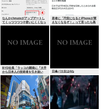
なんかchmateがアップデートし
若者に「円安になるとiPhoneが買
てくっつつつつそ使いにくくなっ
えなくなるぞ！」って言ったら高
たんだけど？作者馬鹿なの？死ぬ
市支持する奴減りそうだよな
の？
BYD社長「ラッコの開発に『大手
日傘バカ女は4ね
から日本人の技術者を引き抜い
た』って噂は嘘。開発チームに日
本人は0人です」