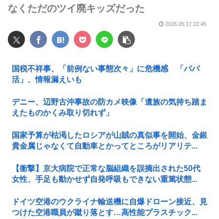
なくただのツイ廃キッズだった
2026.05.17 22:45
国税不祥事、「前例ない事態次々」に危機感 「パパ
活」、情報漏えいも
デニー、辺野古沖事故の防カメ映像「遺族の気持ち踏ま
えたものかくみ取り切れず」
国家予算が枯渇したロシアが山賊の真似事を開始、金銀
貴金属じゃなくて自動車とかってところがリアリテ...
【衝撃】京大病院で正常な脳組織を誤摘出された50代
女性、手足も動かせず自発呼吸もできない重篤状態...
ドイツ空港のウクライナ輸送機に自爆ドローン接近、見
つけた空港職員が蹴り落とす…高性能プラスチック...