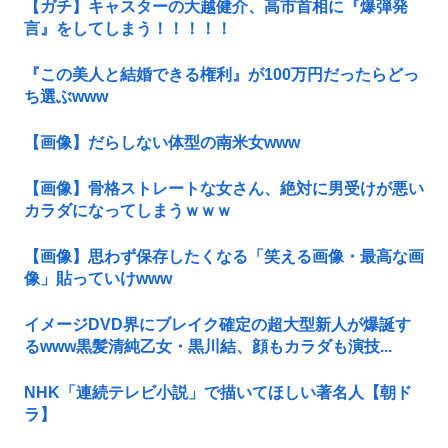
【ガチ】キャスターの大越健介、高市首相に『爆弾発
言』をしてしまう！！！！！
『この美人と結婚できる権利』が100万円だったらどっ
ち選ぶwww
【画像】だらしない体型の南米女www
【画像】骨格ストレートな女さん、絶対に男受けが悪い
カラダになってしまうｗｗｗ
【画像】思わず保存したくなる「笑える画像・最高な画
像」貼っていけwww
イメージDVD界にブレイク確定の超大型新人が爆誕す
るwww黒髪清純乙女・黒川結、顔もカラダも演技...
NHK「連続テレビ小説」で描いてほしい著名人【朝ド
ラ】