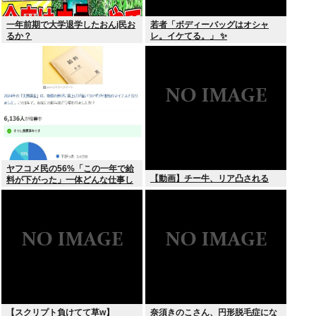
一年前期で大学退学したおんj民お
若者「ボディーバッグはオシャ
るか？
レ。イケてる。」 ✨
ヤフコメ民の56%「この一年で給
【動画】チー牛、リア凸される
料が下がった」一体どんな仕事し
てんだよこいつら！？
【スクリプト負けてて草w】
奈須きのこさん、円形脱毛症にな