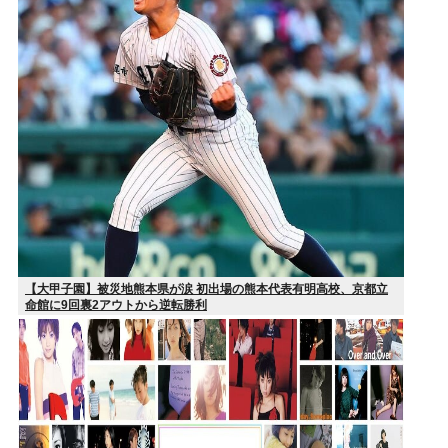
【大甲子園】被災地熊本県が涙 初出場の熊本代表有明高校、京都立
命館に9回裏2アウトから逆転勝利