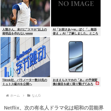
人類さん、未だに"スマホ"以上の
AI「お前さあ〜w」ぼく「…敬語
発明品を作れないwww
使え 」AI「了解しました。ところ
でお前はどう思いますか？」 これ
Tiktok社、パラメーター数10兆の
おまえらスマホの「あ」の予測変
ミュトス級AIを公開へ
換1個目を続く限り繋げてみろ
www
ホーム
なんG
Netflix、次の有名人ドラマ化は昭和の芸能界