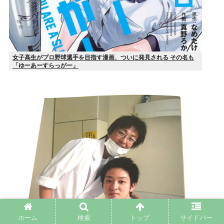
女子高生がプロ野球選手を目指す漫画、ついに発見される その名も
「ゆーあーすらっがー」
ホーム
検索
トップ
サイドバー