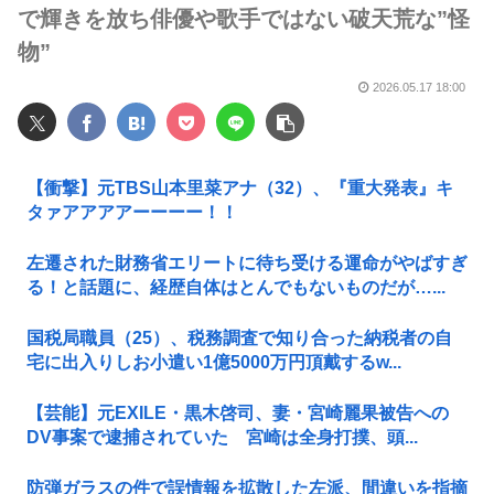
で輝きを放ち俳優や歌手ではない破天荒な”怪
物”
2026.05.17 18:00
【衝撃】元TBS山本里菜アナ（32）、『重大発表』キ
タァアアアアーーーー！！
左遷された財務省エリートに待ち受ける運命がやばすぎ
る！と話題に、経歴自体はとんでもないものだが…...
国税局職員（25）、税務調査で知り合った納税者の自
宅に出入りしお小遣い1億5000万円頂戴するw...
【芸能】元EXILE・黒木啓司、妻・宮崎麗果被告への
DV事案で逮捕されていた 宮崎は全身打撲、頭...
防弾ガラスの件で誤情報を拡散した左派、間違いを指摘