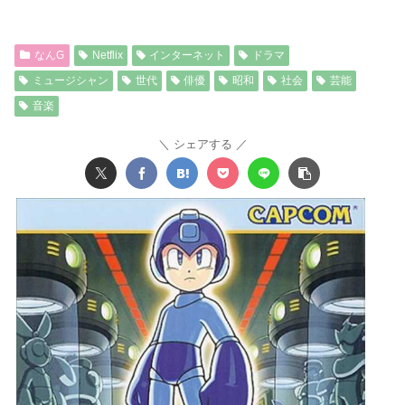
なんG
Netflix
インターネット
ドラマ
ミュージシャン
世代
俳優
昭和
社会
芸能
音楽
シェアする