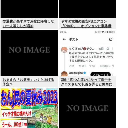
交通費が高すぎてお盆に帰省しな
ヤマダ電機の激安PBエアコン
い一人暮らしが増加
『RIAIR』、オプションに製氷機
能も付いてた模様www
おまえら「お盆玉」いくらあげる
X民「四つん這いになって両手を
予定？
クロスさせて乳首を弄ると簡単に
イケる」 これ出来ないヤツはゲイ