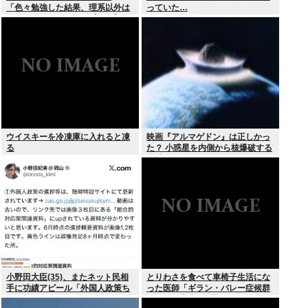
「色々勉強した結果、理系以外は
っていた…
エラー品だと気付いた【ガチ】」
について、もっと具体的に話そう
か
ウイスキーを冷凍庫に入れると凍
映画『アルマゲドン』は正しかっ
る
た？ 小惑星を内側から核爆破する
地球防衛策
小野田大臣(35)、またネット民相
とりわさを食べて車椅子生活にな
手に功績アピール「外国人政策ち
った医師「ギラン・バレー症候群
ゃんとやってます」www
になって本当に絶望。死んだ方が