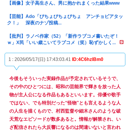
【画像】女子高生さん、男に抱かれまくった結果www
【芸能】Ado「びちょびちょびちょ アンチョビアタッ
ク！」 深夜のナゾ投稿...
【批判】ラノベ作家（52）「新作ラブコメ書いたぞ！
ｗ」X民「いい歳こいてラブコメ（笑）恥ずかしく...
1 : 2026/05/17(日) 17:43:03.41
ID:4C6hzlBm0
今後もそういった実録作品が予定されているそうで、
その中のひとつには、昭和の芸能界で輝きを放った人
物が主人公になる作品もあるといいます。俳優や歌手
ではない、でも特別だった“怪物”とも言えるような人
の人生を描くもので、村西監督や細木さんのような破
天荒なエピソードが数多あると。情報が解禁され、い
ざ配信されたら大反響になるのは間違いないと言われ