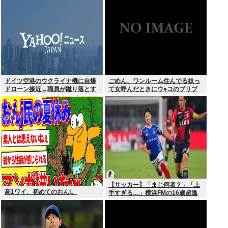
良かったと思った」
ドイツ空港のウクライナ機に自爆
ごめん、ワンルーム住んでる奴っ
ドローン接近→職員が蹴り落とす
て女呼んだときにウ●コのブリブ
→偶然起爆装置が壊れセーフ
リ音どうしてんの？？
【サッカー】「まじ何者？」「上
高1ワイ、初めてのおんj。
手すぎる…」横浜FMの16歳超逸
材が開幕Jデビュー戦で魅せた”衝
撃プレー”にSNS騒然！「すごい
才能」