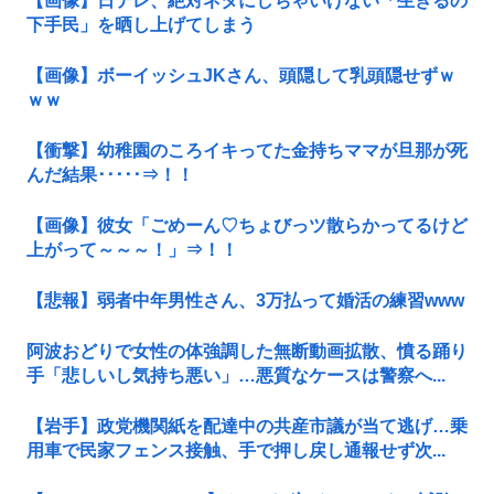
【画像】日テレ、絶対ネタにしちゃいけない「生きるの
下手民」を晒し上げてしまう
【画像】ボーイッシュJKさん、頭隠して乳頭隠せずｗ
ｗｗ
【衝撃】幼稚園のころイキってた金持ちママが旦那が死
んだ結果･････⇒！！
【画像】彼女「ごめーん♡ちょびっツ散らかってるけど
上がって～～～！」⇒！！
【悲報】弱者中年男性さん、3万払って婚活の練習www
阿波おどりで女性の体強調した無断動画拡散、憤る踊り
手「悲しいし気持ち悪い」…悪質なケースは警察へ...
【岩手】政党機関紙を配達中の共産市議が当て逃げ…乗
用車で民家フェンス接触、手で押し戻し通報せず次...