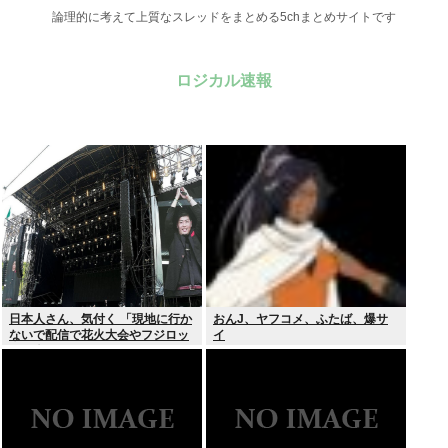
論理的に考えて上質なスレッドをまとめる5chまとめサイトです
ロジカル速報
日本人さん、気付く 「現地に行か
おんJ、ヤフコメ、ふたば、爆サ
ないで配信で花火大会やフジロッ
イ
クを楽しめばいいんだ」