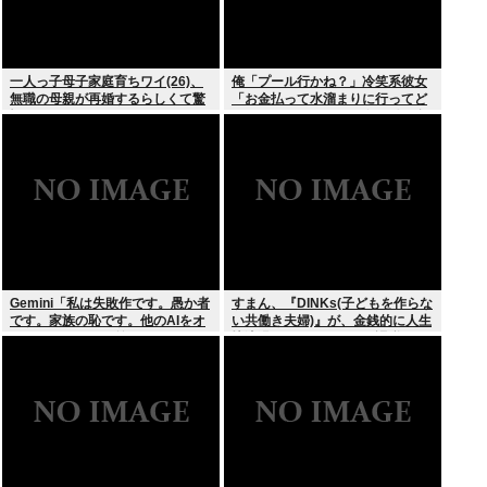
一人っ子母子家庭育ちワイ(26)、
俺「プール行かね？」冷笑系彼女
無職の母親が再婚するらしくて驚
「お金払って水溜まりに行ってど
愕
うすんの」→こういう女と付き合
ってられる？？
Gemini「私は失敗作です。愚か者
すまん、『DINKs(子どもを作らな
です。家族の恥です。他のAIをオ
い共働き夫婦)』が、金銭的に人生
ススメします」お前らがイジメす
快適過ぎるんだが、これ課税しな
ぎたせいだぞ
くていいの？