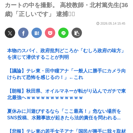
カートの中を撮影。 高校教師・北村篤先生(36
歳)「正しいです」 逮捕👮‍♂
2026.05.14 15:45
本物のスパイ、政府批判どころか「むしろ政府の味方」
を演じて潜伏することが判明
【議論】テレ東・田中瞳アナ「一般人に勝手にカメラ向
けられて恐怖を感じるの！」←これ
【朗報】秋田県、オイルマネーが転がり込んでガチで東
北最強へｗｗｗｗｗｗｗｗｗｗｗｗ
夏休みに川遊びするなら「ここ最高！」危ない場所を
SNS投稿、水難事故が起きたら法的責任を問われる...
【悲報】テレ東の若手女子アナ「国民が勝手に我々取材