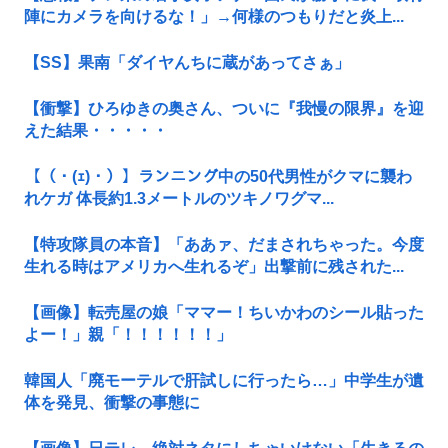
陣にカメラを向けるな！」→何様のつもりだと炎上...
【SS】果南「ダイヤんちに蔵があってさぁ」
【衝撃】ひろゆきの奥さん、ついに『我慢の限界』を迎
えた結果・・・・・
【（・(ｪ)・）】ランニング中の50代男性がクマに襲わ
れケガ 体長約1.3メートルのツキノワグマ...
【特攻隊員の本音】「ああァ、だまされちゃった。今度
生れる時はアメリカへ生れるぞ」出撃前に残された...
【画像】転売屋の娘「ママー！ちいかわのシール貼った
よー！」親「！！！！！！」
韓国人「廃モーテルで肝試しに行ったら…」中学生が遺
体を発見、衝撃の事態に