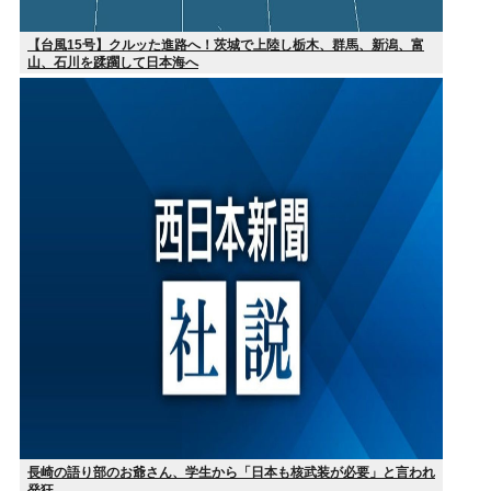
【台風15号】クルッた進路へ！茨城で上陸し栃木、群馬、新潟、富
山、石川を蹂躙して日本海へ
長崎の語り部のお爺さん、学生から「日本も核武装が必要」と言われ
発狂