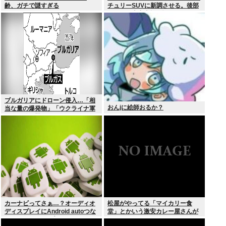
齢、ガチで謎すぎる
チュリーSUVに新調させる。後部
ガラスは車中喫煙を撮らせないた
めの特殊仕様に
ブルガリアにドローン侵入…「相
おんjに絵師おるか？
当な量の爆発物」「ウクライナ軍
がよく使う機種」
カーナビってさぁ…？オーディオ
松屋がやってる「マイカリー食
ディスプレイにAndroid autoつな
堂」とかいう激安カレー屋さんが
いでGoogleマップとかcocchiとか
こちらwww