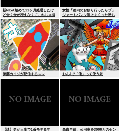
新NISA始めて11ヶ月経過したけ
女性「都内のお祭り行ったらブラ
ど全く金が増えなくてこれじゃ将
ジャートパンツ透けまくった恐ら
来心配でワロタ
くSHEINで買ったペラペラの浴衣
着てる女の子がいる」
伊藤カイジが配信するスレ
おんJで「俺」って使う奴
【謎】男が人生で1番モテる年
高市早苗、公用車を3000万のセン