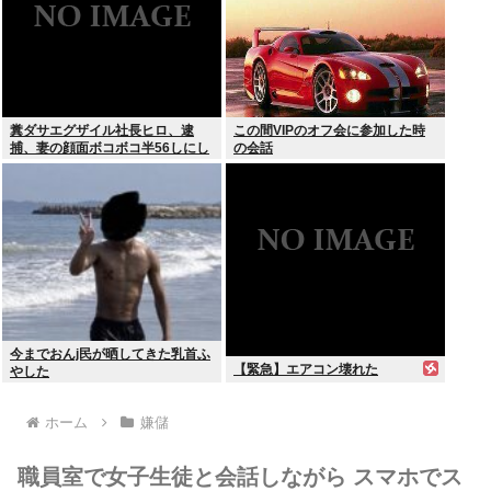
糞ダサエグザイル社長ヒロ、逮
この間VIPのオフ会に参加した時
捕、妻の顔面ボコボコ半56しにし
の会話
た。
今までおんj民が晒してきた乳首ふ
【緊急】エアコン壊れた
やした
ホーム
嫌儲
職員室で女子生徒と会話しながら スマホでス