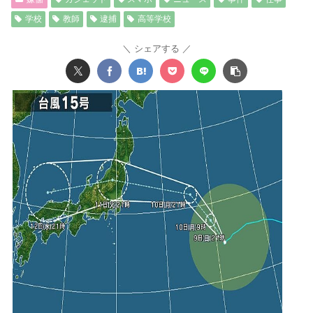
学校
教師
逮捕
高等学校
シェアする