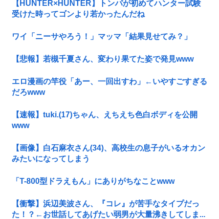
【HUNTER×HUNTER】トンパが初めてハンター試験
受けた時ってゴンより若かったんだね
ワイ「ニーサやろう！」マッマ「結果見せてみ？」
【悲報】若槻千夏さん、変わり果てた姿で発見www
エロ漫画の竿役「あー、一回出すわ」←いやすごすぎる
だろwww
【速報】tuki.(17)ちゃん、えちえち色白ボディを公開
www
【画像】白石麻衣さん(34)、高校生の息子がいるオカン
みたいになってしまう
「T-800型ドラえもん」にありがちなことwww
【衝撃】浜辺美波さん、『コレ』が苦手なタイプだっ
た！？←お世話してあげたい弱男が大量沸きしてしま...