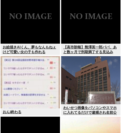
ナビリンクでマジで十分だよな…
お絵描きAIくん、夢もなんもねぇ
【高市朗報】熊澤英一郎パパ、あ
けど可愛い女の子も作れる
と数ヶ月で刑期満了する見込み
わいせつ画像をパソコンやスマホ
おんj終わる
に入れてるだけで逮捕され名前公
表、クビになる時代 アメリカの情
報機関が警察庁に情報提供