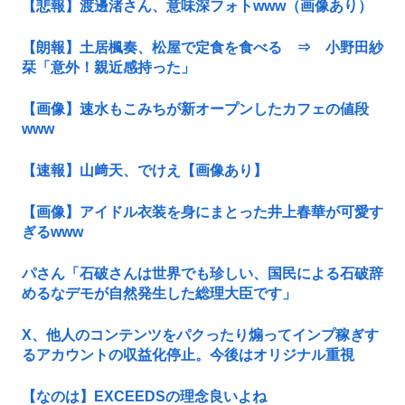
【悲報】渡邊渚さん、意味深フォトwww（画像あり）
【朗報】土居楓奏、松屋で定食を食べる ⇒ 小野田紗
栞「意外！親近感持った」
【画像】速水もこみちが新オープンしたカフェの値段
www
【速報】山﨑天、でけえ【画像あり】
【画像】アイドル衣装を身にまとった井上春華が可愛す
ぎるwww
パさん「石破さんは世界でも珍しい、国民による石破辞
めるなデモが自然発生した総理大臣です」
X、他人のコンテンツをパクったり煽ってインプ稼ぎす
るアカウントの収益化停止。今後はオリジナル重視
【なのは】EXCEEDSの理念良いよね