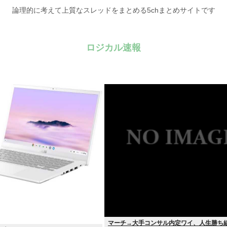
論理的に考えて上質なスレッドをまとめる5chまとめサイトです
ロジカル速報
マーチ→大手コンサル内定ワイ、人生勝ち