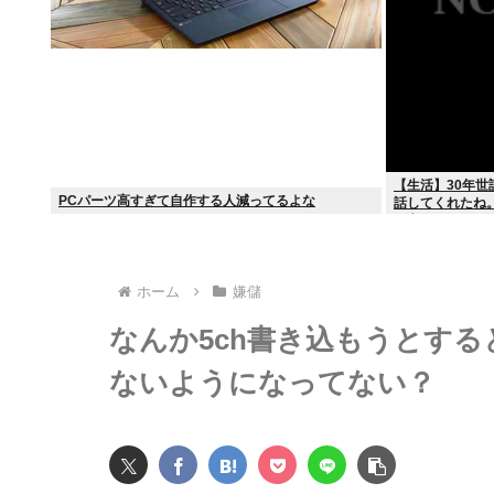
【生活】30年
PCパーツ高すぎて自作する人減ってるよな
話してくれたね
と言って死んだ
ホーム
嫌儲
なんか5ch書き込もうとす
ないようになってない？