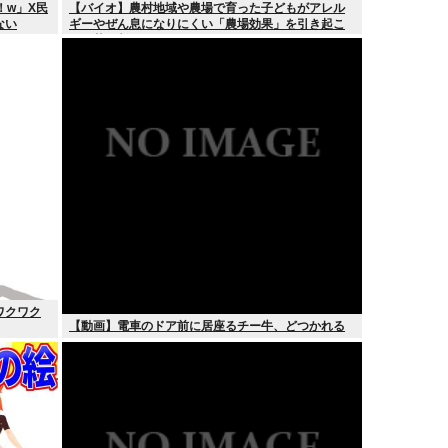
！w」X民
【バイオ】農村地域や農場で育った子どもがアレル
ない
ギーやぜん息になりにくい「農場効果」を引き起こ
す細菌が判明
ワクワク
【動画】電車のドア前に居座るチー牛、どつかれる