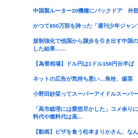
中国製ルーター20機種にバックドア 外
かつて650万部を誇った「週刊少年ジャン
規制強化で他国から譲歩を引き出す中国
した結果……
【為替相場】ドル円は1ドル158円台半
ネットの広告が気持ち悪い…角栓、歯茎
小野田紗栞ってスーパーアイドルスーパ
「高市総理には愛想尽かした」コメ余り
料代や燃料代は高...
【動画】ピザを食う松本まりかさん、な