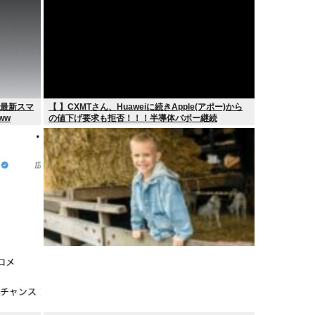
の最新スマ
【 】CXMTさん、Huaweiに続きApple(アポー)から
ww
の値下げ要求も拒否！！！半導体バボー継続
へ！！！