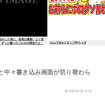
世話をした母に、祖母は最期「よく世
おんjでlineスタンプ作ろうぜ
。ずっと嫌いだったのが残念だよ」
ると中々書き込み画面が切り替わら
2026.03.20 21:31