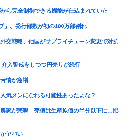
部から完全制御できる機能が仕込まれていた
プ」、発行部数が初の100万部割れ
の外交戦略、他国がサプライチェーン変更で対抗
ば 介入警戒をしつつ円売りが続行
 苦情が急増
ー人気メンになれる可能性あったよな？
に農家が悲鳴 売値は生産原価の半分以下に…肥
んかヤバい