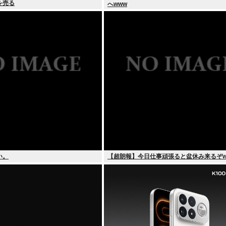
を売る
へwww
い。
【超朗報】今日仕事頑張ると盆休み来るぞw