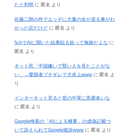
たと判明
に
匿名
より
佐藤二朗の件でエッヂに大量の女が居る事がわ
かった訳だけど
に
匿名
より
5chでAIに聞いた結果貼る奴って無能だよな
に
匿名
より
ネット民「中国嫌いで賢い人を見たことがな
い」→愛国者ブチギレで大炎上www
に
匿名
よ
り
インターネット見ると世の中実に馬鹿多いな
に
匿名
より
Google検索の「AIによる概要」の虚偽記載つ
いて訴えられてGoogle敗訴www
に
匿名
より