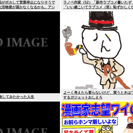
船がポカして営業停止になりそうで
ラノベ作家（52）「新作ラブコメ書いたぞ
生活物資が届かなくなるかも。アシ
「いい歳こいてラブコメ（笑）恥ずかしく
ものがねえ
の？」
よーく考えたら要らないけど、買うときは
で旅してみたかった人生
するガジェットおしえろ