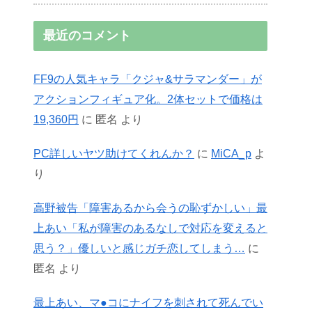
最近のコメント
FF9の人気キャラ「クジャ&サラマンダー」が
アクションフィギュア化。2体セットで価格は
19,360円
に
匿名
より
PC詳しいヤツ助けてくれんか？
に
MiCA_p
よ
り
高野被告「障害あるから会うの恥ずかしい」最
上あい「私が障害のあるなしで対応を変えると
思う？」優しいと感じガチ恋してしまう…
に
匿名
より
最上あい、マ●コにナイフを刺されて死んでい