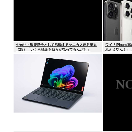
七光り・馬鹿息子として活動するヤニカス岸谷蘭丸
ワイ「iPhone
（25）「いくら税金を我々が払ってるんだと」
れええやん！」→