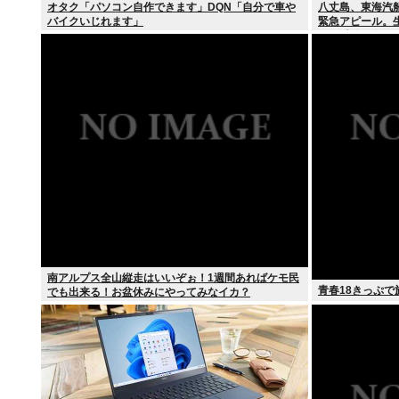
オタク「パソコン自作できます」DQN「自分で車や
八丈島、東海汽
バイクいじれます」
緊急アピール。
タバ以外に食う
南アルプス全山縦走はいいぞぉ！1週間あればケモ民
青春18きっぷ
でも出来る！お盆休みにやってみなイカ？