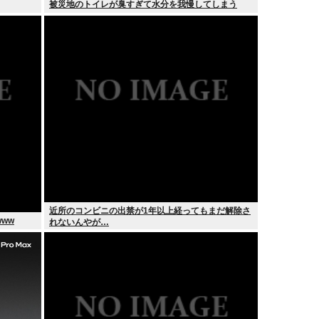
被災地のトイレが臭すぎて水分を我慢してしまう
近所のコンビニの出禁が1年以上経ってもまだ解除さ
ww
れないんやが…