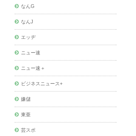
なんG
なんJ
エッヂ
ニュー速
ニュー速＋
ビジネスニュース+
嫌儲
東亜
芸スポ