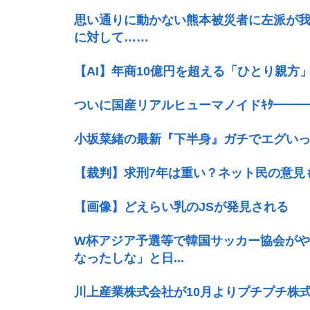
思い通りに動かない熊本被災者に左派が
に対して……
【AI】年商10億円を超える「ひとり親方
ついに国産リアルヒューマノイドｷﾀ━━━━━━
小坂菜緒の最新『下半身』ガチでエグい
【裁判】求刑7年は重い？ネット民の意見
【画像】どえらい乳のJSが発見される
W杯アジア予選等で韓国サッカー協会が
なったしな」と日...
川上産業株式会社が10月よりプチプチ株