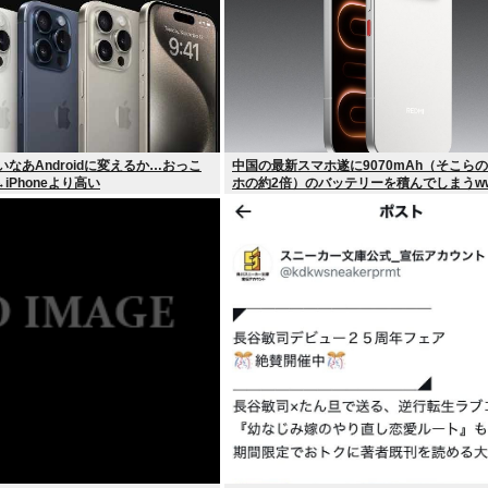
高いなあAndroidに変えるか…おっこ
中国の最新スマホ遂に9070mAh（そこら
iPhoneより高い
ホの約2倍）のバッテリーを積んでしまうw