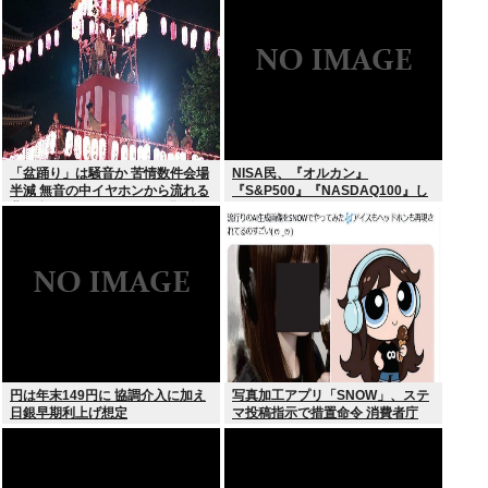
が！復活させる方法教えろ
「盆踊り」は騒音か 苦情数件会場
NISA民、『オルカン』
半減 無音の中イヤホンから流れる
『S&P500』『NASDAQ100』し
曲に合わせ踊るサイレント盆ダン
か買わない
スも
円は年末149円に 協調介入に加え
写真加工アプリ「SNOW」、ステ
日銀早期利上げ想定
マ投稿指示で措置命令 消費者庁