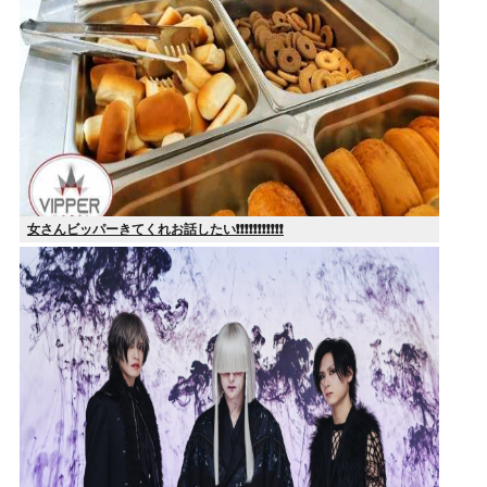
女さんビッパーきてくれお話したい❗❗❗❗❗❗❗❗❗❗❗