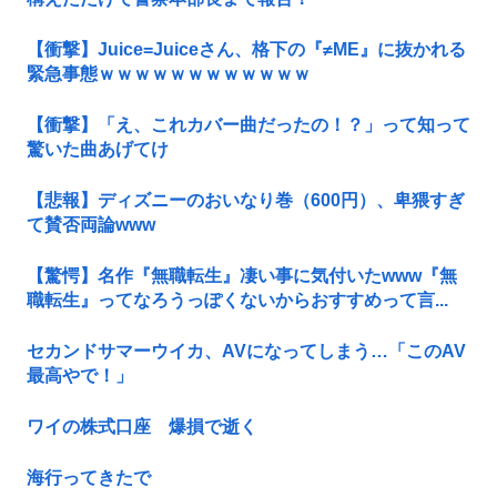
【衝撃】Juice=Juiceさん、格下の『≠ME』に抜かれる
緊急事態ｗｗｗｗｗｗｗｗｗｗｗｗ
【衝撃】「え、これカバー曲だったの！？」って知って
驚いた曲あげてけ
【悲報】ディズニーのおいなり巻（600円）、卑猥すぎ
て賛否両論www
【驚愕】名作『無職転生』凄い事に気付いたwww『無
職転生』ってなろうっぽくないからおすすめって言...
セカンドサマーウイカ、AVになってしまう…「このAV
最高やで！」
ワイの株式口座 爆損で逝く
海行ってきたで