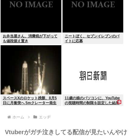
お弁当屋さん、消費税が下がって
ニートぼく、セブンイレブンのバ
も値段据え置き
イトに応募
スペースXのロケット残骸、8月5
11歳の娘のパソコンに、YouTube
日に月衝突へ 5mクレーター発生
の視聴時間の制限を設定した結果
予測
ホーム
エッヂ
Vtuberがガチ泣きしてる配信が見たいんやけ