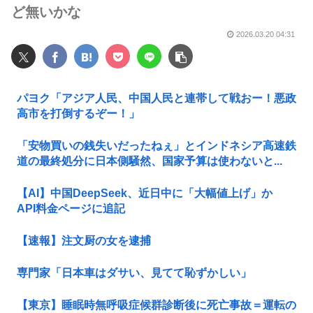
ど無いかな
2026.03.20 04:31
パヨク「アジア人民、中国人民と連帯して戦おー！悪政
高市を打倒するぞー！」
「安物買いの銭失いだったねぇ」とインドネシア高速鉄
道の最終処分に日本側騒然、国家予算は使わないと...
【AI】中国DeepSeek、近日中に「大幅値上げ」か
API料金ページに追記
【速報】注文厨の女を逮捕
専門家「日本車はダサい、見てて恥ずかしい」
【東京】睡眠時無呼吸症候群診断後に死亡事故＝運転の