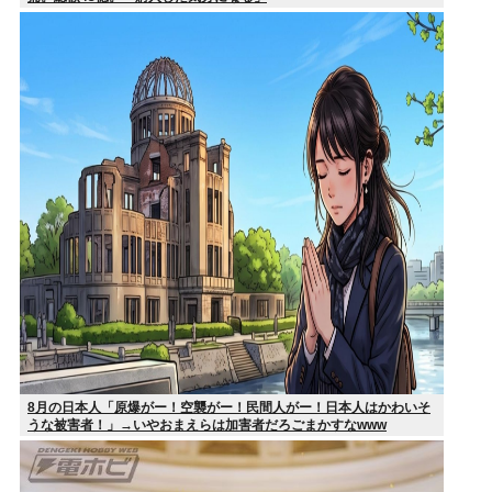
8月の日本人「原爆がー！空襲がー！民間人がー！日本人はかわいそ
うな被害者！」→いやおまえらは加害者だろごまかすなwww