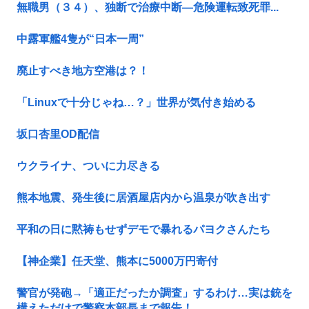
無職男（３４）、独断で治療中断―危険運転致死罪...
中露軍艦4隻が“日本一周”
廃止すべき地方空港は？！
「Linuxで十分じゃね…？」世界が気付き始める
坂口杏里OD配信
ウクライナ、ついに力尽きる
熊本地震、発生後に居酒屋店内から温泉が吹き出す
平和の日に黙祷もせずデモで暴れるパヨクさんたち
【神企業】任天堂、熊本に5000万円寄付
警官が発砲→「適正だったか調査」するわけ…実は銃を
構えただけで警察本部長まで報告！