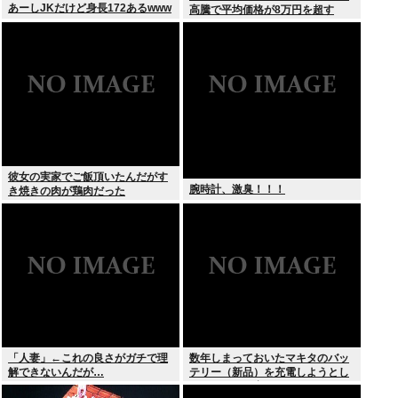
あーしJKだけど身長172あるwww
高騰で平均価格が8万円を超す
彼女の実家でご飯頂いたんだがす
腕時計、激臭！！！
き焼きの肉が鶏肉だった
「人妻」←これの良さがガチで理
数年しまっておいたマキタのバッ
解できないんだが…
テリー（新品）を充電しようとし
たらエラーで充電できないんだ