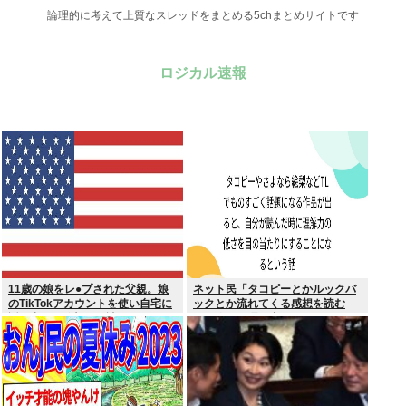
論理的に考えて上質なスレッドをまとめる5chまとめサイトです
ロジカル速報
11歳の娘をレ●プされた父親。娘
ネット民「タコピーとかルックバ
のTikTokアカウントを使い自宅に
ックとか流れてくる感想を読む
誘き出し、銃撃で天誅！
と、俺って理解力低すぎ！？ って
超凹む。つらい」