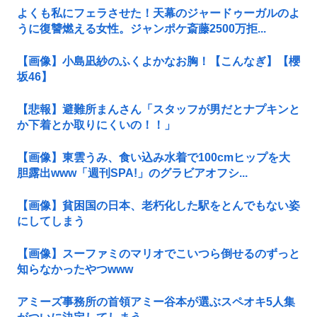
よくも私にフェラさせた！天幕のジャードゥーガルのよ
うに復讐燃える女性。ジャンポケ斎藤2500万拒...
【画像】小島凪紗のふくよかなお胸！【こんなぎ】【櫻
坂46】
【悲報】避難所まんさん「スタッフが男だとナプキンと
か下着とか取りにくいの！！」
【画像】東雲うみ、食い込み水着で100cmヒップを大
胆露出www「週刊SPA!」のグラビアオフシ...
【画像】貧困国の日本、老朽化した駅をとんでもない姿
にしてしまう
【画像】スーファミのマリオでこいつら倒せるのずっと
知らなかったやつwww
アミーズ事務所の首領アミー谷本が選ぶスペオキ5人集