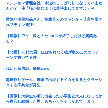
マンション管理会社「水道出しっぱなしになっていませ
んか？」俺「猫が飲むように常時出してますよ」⇒...
霜降り明星粗品さん、後輩芸人のファンから苦言を呈さ
れブチギレ発狂…
【速報】ワイ、嫁とのセッ■スが終了したけど質問あ
る？
【悲報】30代の男、ほぼもれなく彼岸島のこのエロシ
ーンで抜いてる件
れいわ新選組、解体www
部屋作りゲーム、確率で出現するイカを見るとクラッシ
ュする不具合が発生
【画像】大学生の頃に出会った小学生と大人になってか
ら再会し結婚した男、めちゃくちゃ叩かれてしまう...