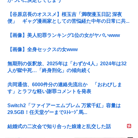
がついに決定してしまう
【谷原店長のオススメ】桜玉吉「満喫漫玉日記 深夜
便」 ギャグ漫画家としての苦悩経た中年の日常に共...
【画像】美人犯罪ランキング1位の女がヤバいwww
【画像】全身セックスの女www
無期刑の仮釈放、2025年は「わずか4人」2024年は32
人が獄中死…「終身刑化」の傾向続く
共同通信、6000件分の連絡先流出か 「おわびしま
す」とラフな軽い謝罪コメントを発表
Switch2「ファイアーエムブレム 万紫千紅」容量は
29.5GB！任天堂ゲーまでｽﾄﾚｰｼﾞ馬...
結婚式の二次会で知り合った娘達と乱交した話