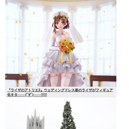
『ライザのアトリエ3』ウェディングドレス姿のライザがフィギュア
化キタ───(ﾟ∀ﾟ)───!!!!!