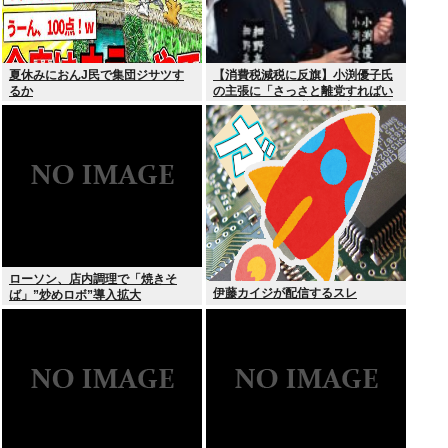
夏休みにおんJ民で集団ジサツす
【消費税減税に反旗】小渕優子氏
るか
の主張に「さっさと離党すればい
いのに」SNSで逆風…父親から続
く「消費税の系譜」とは
ローソン、店内調理で「焼きそ
伊藤カイジが配信するスレ
ば」”炒めロボ”導入拡大