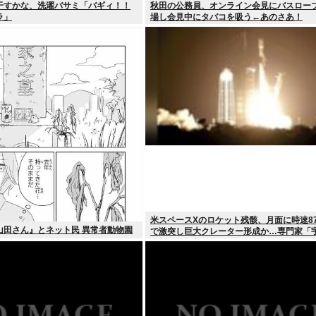
干すかな、洗濯バサミ「バギィ！！
秋田の公務員、オンライン会見にバスロー
ラ」
場し会見中にタバコを吸う←あのさあ！
米スペースXのロケット残骸、月面に時速87
山田さん』とネット民 異常者動物園
で激突し巨大クレーター形成か…専門家「
処分に無頓着」