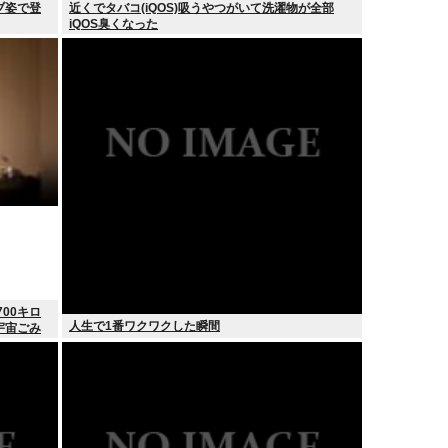
ブ姿で登
近くでタバコ(iQOS)吸うやつがいて洗濯物が全部
iQOS臭くなった
00キロ
人生で1番ワクワクした瞬間
宇宙ごみ