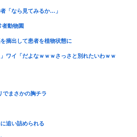
学者「なら見てみるか…」
常者動物園
脳を摘出して患者を植物状態に
ｗ」ワイ「だよなｗｗｗさっさと別れたいわｗｗ
リでまさかの胸チラ
由
当に追い詰められる