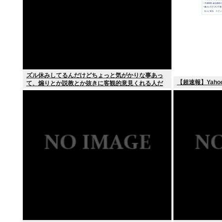
ズル休みしてるんだけどちょっと気がかりな事あっ
【超速報】Yah
て、煽りとか説教とか抜きに客観的意見くれる人だ
けきてくれ