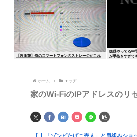
嫌儲やってる中
【超衝撃】俺のスマートフォンのストレージがこれ
が手抜きすぎて
ホーム
エッヂ
家のWi-FiのIPアドレスの
【 】「ゾンビたばこ売人」と肩組みショ