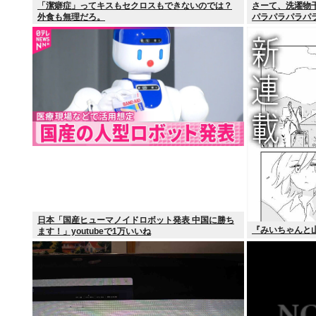
「潔癖症」ってキスもセクロスもできないのでは？
さーて、洗濯物
外食も無理だろ。
パラパラパラパ
日本「国産ヒューマノイドロボット発表 中国に勝ち
『みいちゃんと
ます！」youtubeで1万いいね