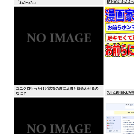
絶対的におんJ
「わかった」
ユニクロ行ったけど試着の度に店員と顔合わせるの
?おんj明日休み部
なに？