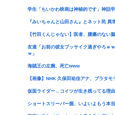
学生「ちいかわ映画は神秘的です」神話
『みいちゃんと山田さん』とネット民 異
【竹田くんじゃない】医者、腫瘍のない
友達「お前の彼女ブッサイク過ぎやろｗ
ｗ」
海賊王の左腕、死亡www
【画像】NHK 久保田祐佳アナ、ブラタモ
仮面ライダー←コイツが生き残ってる理
ショートスリーパー掘、いよいよもう本