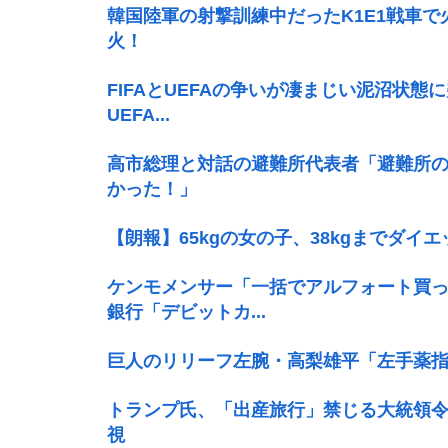
韓国陸軍の射撃訓練中だったK1E1戦車
火！
FIFAとUEFAの争いが凄まじい泥沼状態に
UEFA...
高市総理と対話の避難所代表者「避難所
かった！」
【朗報】65kgの女の子、38kgまでダイ
ケンモメンサー「一括でアルフォート買っ
銀行「デビットカ...
巨人のリリーフ左腕・高梨雄平「左手薬
トランプ氏、「出産旅行」禁じる大統領令
視