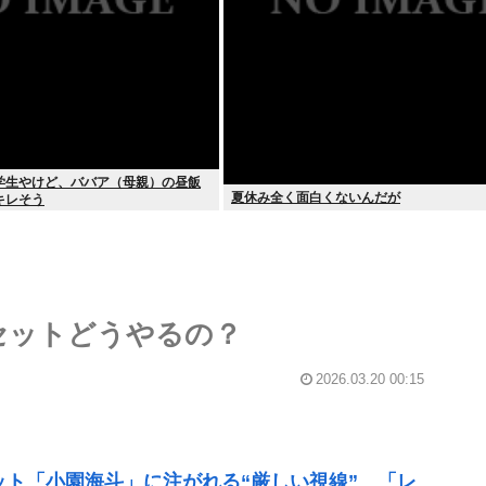
学生やけど、ババア（母親）の昼飯
夏休み全く面白くないんだが
キレそう
リセットどうやるの？
2026.03.20 00:15
ット「小園海斗」に注がれる“厳しい視線” 「レ