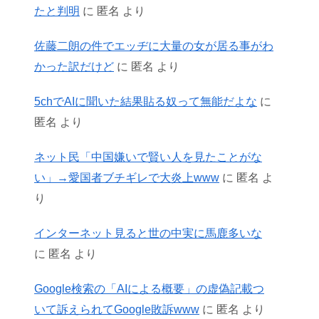
たと判明
に
匿名
より
佐藤二朗の件でエッヂに大量の女が居る事がわ
かった訳だけど
に
匿名
より
5chでAIに聞いた結果貼る奴って無能だよな
に
匿名
より
ネット民「中国嫌いで賢い人を見たことがな
い」→愛国者ブチギレで大炎上www
に
匿名
よ
り
インターネット見ると世の中実に馬鹿多いな
に
匿名
より
Google検索の「AIによる概要」の虚偽記載つ
いて訴えられてGoogle敗訴www
に
匿名
より