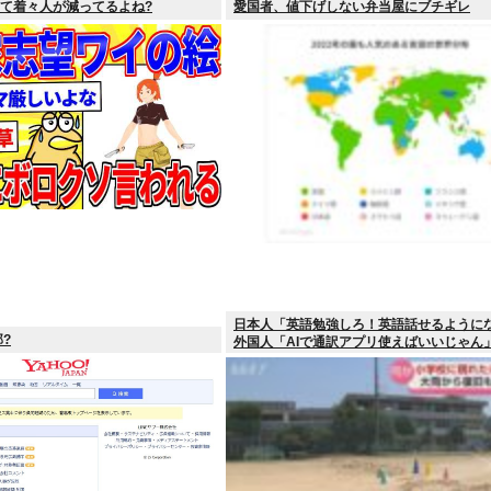
って着々人が減ってるよね?
愛国者、値下げしない弁当屋にブチギレ
日本人「英語勉強しろ！英語話せるように
?
外国人「AIで通訳アプリ使えばいいじゃん