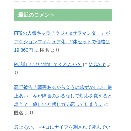
最近のコメント
FF9の人気キャラ「クジャ&サラマンダー」が
アクションフィギュア化。2体セットで価格は
19,360円
に
匿名
より
PC詳しいヤツ助けてくれんか？
に
MiCA_p
よ
り
高野被告「障害あるから会うの恥ずかしい」最
上あい「私が障害のあるなしで対応を変えると
思う？」優しいと感じガチ恋してしまう…
に
匿名
より
最上あい、マ●コにナイフを刺されて死んでい