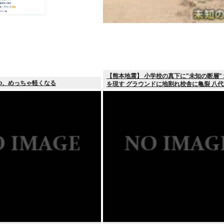
【熊本地震】 小学校の真下に"未知の断層"
oo、めっちゃ軽くなる
を現す グラウンドに地割れ校舎に亀裂 八代