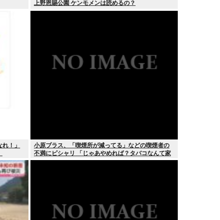
上野恩賜公園 ケンモメンは読めるの？
なれ！」
小原ブラス、「喫煙所が減ってる」などの喫煙者の
」
不満にピシャリ 「じゃあやめれば？タバコなんて家
でだけ吸ってればいい」