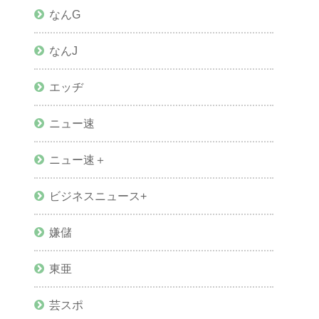
なんG
なんJ
エッヂ
ニュー速
ニュー速＋
ビジネスニュース+
嫌儲
東亜
芸スポ