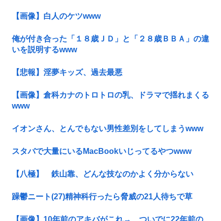
【画像】白人のケツwww
俺が付き合った「１８歳ＪＤ」と「２８歳ＢＢＡ」の違
いを説明するwww
【悲報】淫夢キッズ、過去最悪
【画像】倉科カナのトロトロの乳、ドラマで揺れまくる
www
イオンさん、とんでもない男性差別をしてしまうwww
スタバで大量にいるMacBookいじってるやつwww
【八極】 鉄山靠、どんな技なのかよく分からない
躁鬱ニート(27)精神科行ったら脅威の21人待ちで草
【画像】10年前のアキバがこれ→ ついでに22年前の