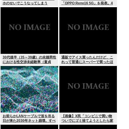
ホのせいでこうなってしまう
「OPPO Reno16 5G」を発表。4
つの5000万画素カメラを搭載し、
片手でも操作しやすい小型モデル
に
30代後半（35～39歳）の未婚男性
通販でアイス買ったんだけど、こ
における性交渉未経験率（童貞
れって普通にスーパーで買ったほ
率）が約26%（4人に1人）
うが安くないか？
お前らかLANケーブルで首を吊る
【画像】X民「コンビニで買い物
日が来た2030年ネット崩壊。すべ
ついでにゴミ捨てようとしたら家
ての公開鍵を無効化するQデイ。
庭ゴミの持ち込みはダメって言わ