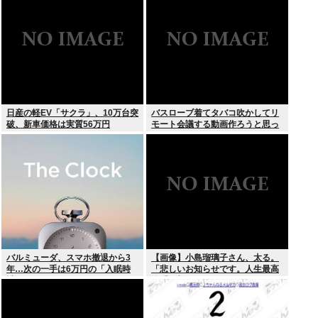
野良AI
れた」
日産の軽EV「サクラ」、10万台突
バスローブ着てタバコ吹かしてリ
破、新車価格は実質56万円
モート会議する動画作ろうと思っ
てるんだが
バルミューダ、スマホ撤退から3
【画像】小島瑠璃子さん、太る。
年…次の一手は6万円の「入眠時
「悲しいお知らせです。人生最高
計」
体重更新しました！デニムがきつ
いw」