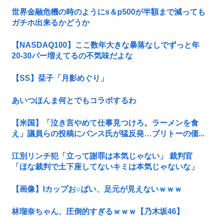
世界金融危機の時のようにs＆p500が半額まで減っても
ガチホ出来るかどうか
【NASDAQ100】ここ数年大きな暴落なしでずっと年
20-30パー増えてるの不気味だよな
【SS】栞子「月影めぐり」
あいつほんま何とでもコラボするわ
【米国】「泣き言やめて仕事見つけろ。ラーメンを食
え」議員らの投稿にバンス氏が猛反発…ブリトーの価...
江別リンチ犯「立って謝罪は本気じゃない」 裁判官
「ほな裁判で土下座してないキミは本気じゃないな」
【画像】Iカップお○ぱい、足元が見えないｗｗｗ
林瑠奈ちゃん、圧倒的すぎるｗｗｗ【乃木坂46】