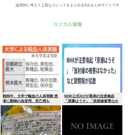
論理的に考えて上質なスレッドをまとめる5chまとめサイトです
ロジカル速報
戦時中、大学で輸血の人体実験 患
NHK公式Xがが異例の注意喚起
者に動物の血使用、死亡例も
「原爆はうそ」「放射線被害なか
った」SNS拡散情報めぐり「荒唐
無稽」