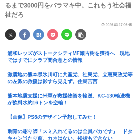
るまで3000円をバラマキ中。これもう社会福
祉だろ
2026.03.17 06:45
浦和レッズがストークシティMF瀬古樹を獲得へ 現地
ではすでにクラブ間合意との情報
激震地の熊本県氷川町に共産党、社民党、立憲民政党等
の左派の救援は影すら見えず。住民苦言
熊本地震支援に米軍が救援物資を輸送、KC-130輸送機
が飲料水約16トンを空輸！
【画像】PS6のデザイン予想してみた！
刺青の彫り師「スミ入れてるのは全員バカです」 ドタ
キャン当たり前、カネはない、挨拶もできない