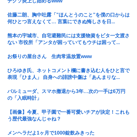
チクソ炎上し始めるwww
佐藤二朗、胸中吐露「”ほんとうのこと”を僕の口からは
何ひとつ言えなくて… 言葉にできぬ悔しさを日...
熊本の宇城市、自宅避難民には支援物資をビタ一文渡さ
ない 市役所「アンタが困っていてもウチは困って...
お祭りの屋台さん 生肉常温放置www
ひろゆき氏、ネットコメント欄に書き込む人をひと言で
表現「ひま人」 自身への誹謗中傷は「あんまりな...
バルミューダ、スマホ撤退から3年…次の一手は6万円
の「入眠時計」
【画像】今夏、甲子園で一番可愛いチアが決定！これも
う歴代最強なんじゃね？
メンヘラだよ1ヶ月で1000錠飲みきった