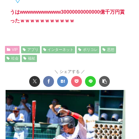
うはwwwwwwwwwww30000000000000億千万円貰
ったｗｗｗｗｗｗｗｗｗｗｗ
VIP
アプリ
インターネット
ポリコレ
思想
社会
福祉
シェアする