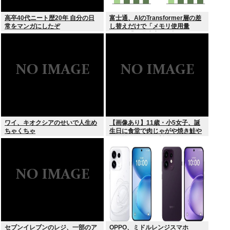
高卒40代ニート歴20年 自分の日
富士通、AIのTransformer層の差
常をマンガにしたぞ
し替えだけで「メモリ使用量
1/10」「処理速度475倍」になる
魔改造を発表
ワイ、キオクシアのせいで人生め
【画像あり】11歳・小5女子、誕
ちゃくちゃ
生日に食堂で肉じゃがや焼き鮭や
玉子焼きなど一品料理をオジサン
みたいに食べる
セブンイレブンのレジ、一部のア
OPPO、ミドルレンジスマホ