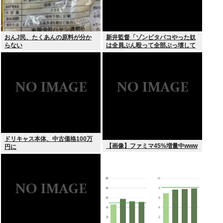
おんJ民、たくあんの原料が分か
新井監督「ゾンビタバコやった奴
らない
は全員ぶん殴って全部ぶっ壊して
から辞めたい」
ドリキャス本体、中古価格100万
【画像】ファミマ45%増量中www
円に