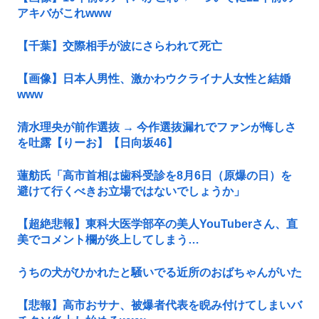
アキバがこれwww
【千葉】交際相手が波にさらわれて死亡
【画像】日本人男性、激かわウクライナ人女性と結婚
www
清水理央が前作選抜 → 今作選抜漏れでファンが悔しさ
を吐露【りーお】【日向坂46】
蓮舫氏「高市首相は歯科受診を8月6日（原爆の日）を
避けて行くべきお立場ではないでしょうか」
【超絶悲報】東科大医学部卒の美人YouTuberさん、直
美でコメント欄が炎上してしまう…
うちの犬がひかれたと騒いでる近所のおばちゃんがいた
【悲報】高市おサナ、被爆者代表を睨み付けてしまいバ