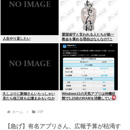
愛国保守と言われる人たちが統一
人生やり直したい
教会を褒める理由はなんなの?ニ
ュー速愛国保守は統一教会褒めて
る人が多い
久しぶりに新婚さんいらっしゃい
Windows11の天気アプリは待機状
見たら桂三枝も山瀬まみもいなか
態で1.2GBのRAMを消費している
った
ことが判明www
ホーム
VIP
【急げ】有名アプリさん、広報予算が枯渇す