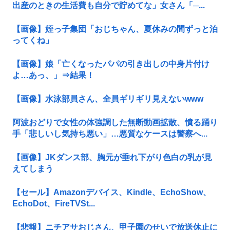
出産のときの生活費も自分で貯めてな」女さん「─...
【画像】姪っ子集団「おじちゃん、夏休みの間ずっと泊
ってくね」
【画像】娘「亡くなったパパの引き出しの中身片付け
よ…あっ、」⇒結果！
【画像】水泳部員さん、全員ギリギリ見えないwww
阿波おどりで女性の体強調した無断動画拡散、憤る踊り
手「悲しいし気持ち悪い」…悪質なケースは警察へ...
【画像】JKダンス部、胸元が垂れ下がり色白の乳が見
えてしまう
【セール】Amazonデバイス、Kindle、EchoShow、
EchoDot、FireTVSt...
【悲報】ニチアサおじさん、甲子園のせいで放送休止に