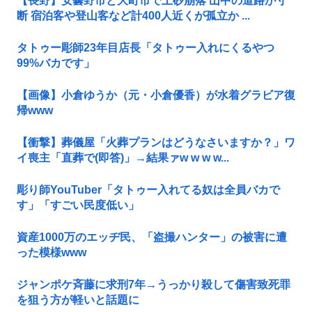
【長野】安曇野市と大町市で土砂崩落 山中の道路が寸
断 宿泊客や登山客など計400人近くが孤立か ...
タトゥー彫師23年目店長「タトゥー入れにくるやつ
99%バカです」
【画像】小倉ゆうか（元・小倉優香）が水着グラビア復
帰www
【衝撃】葬儀屋「火葬プランはどうなさいますか？」ワ
イ喪主「直葬で(即答)」→結果ァw w w w...
彫り師YouTuber「タトゥー入れてる奴は全員バカで
す」「すごい民度低い」
資産1000万のエッヂ民、「盗撮ハンター」の被害に遭
った模様www
ジャンポケ斉藤に求刑7年→うっかり殺して傷害致死罪
を狙う方が軽いと話題に