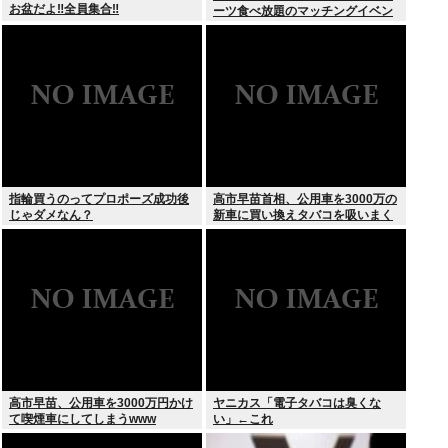
お盆だよ‼全員集合‼
ーツ食べ放題のマッチングイベン
トやるぞ。女2500円男7000円
な」→女だけ埋まるwww
指輪買うのってプロポーズ成功後
高市早苗首相、公用車を3000万の
じゃダメなん？
新車に買い換えタバコを吸いまく
っていた
高市早苗、公用車を3000万円かけ
ヤニカス「電子タバコは臭くな
て喫煙車にしてしまうwww
い」←これ