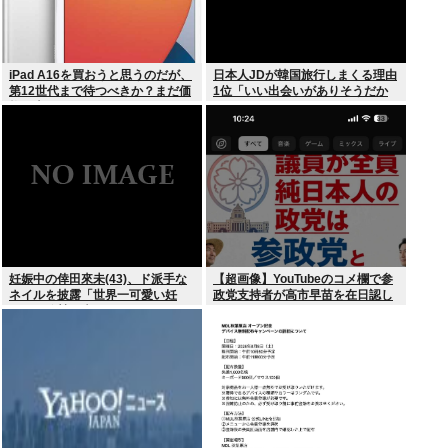
iPad A16を買おうと思うのだが、
日本人JDが韓国旅行しまくる理由
第12世代まで待つべきか？まだ価
1位「いい出会いがありそうだか
格が上がっていくようなら、いま
ら」
買っときたいが…
妊娠中の倖田來未(43)、ド派手な
【超画像】YouTubeのコメ欄で参
ネイルを披露「世界一可愛い妊
政党支持者が高市早苗を在日認し
婦」と称賛の声
てしまうwww