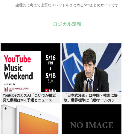
論理的に考えて上質なスレッドをまとめる5chまとめサイトです
ロジカル速報
YoutubeのカスAI「こいつが最近
「日本式漫画」は中国・韓国に惨
見た動画はM-1予選とニュース
敗。世界標準は「縦/オールカラ
か…」
ー」の”ウェブトゥーン”に