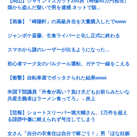
【岡山】シャインマスカット200房（時価40万円相当）
畑から盗んだ疑いで男を逮捕 ネットで販...
【画像】「崎陽軒」の高級弁当を大量購入したでwww
ジャンポケ斎藤、乞食ライバーと化し正式に終わる
スマホから謎のレーザーが出るようになった…
初心者マーク女のパルクール運転、ガチで一線をこえる
【衝撃】自転車屋でボッタクられた結果www
米国下院議員「外食が高い？負け犬どもお前らみたいな
共産主義者はラーメン食ってろ」→炎上
【悲報】ショートスリーパー堀大輔さん、1万件を超え
る誹謗中傷に耐えられず号泣してしまう
女さん「自分の衣食住は自分で稼ごう！」男「ほな妊娠