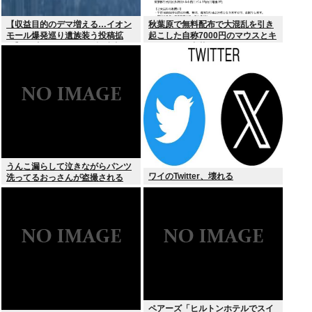
【収益目的のデマ増える…イオン
秋葉原で無料配布で大混乱を引き
モール爆発巡り遺族装う投稿拡
起こした自称7000円のマウスとキ
散】X（旧ツイッター）投稿者
ーボード、中華サイトで1500円で
「閲覧数稼ぎや承認欲求止まらな
売られるゴミだったwww
くなった」
うんこ漏らして泣きながらパンツ
ワイのTwitter、壊れる
洗ってるおっさんが盗撮される
ペアーズ「ヒルトンホテルでスイ