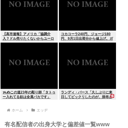
【高市速報】アメリカ「協調介
コカコーラ240円、ジョージ180
入？ドル売りたくないからユーロ
円、9月1日出荷分から値上げ。ガ
売るわ」EU激怒www
ソリンより高いとか意味不明すぎ
る
ᝰ✍この道23年の彫り師「タトゥ
ランディ・バース「久しぶりに来
ー入れてる奴は全員バカです」
日してビックリしたのが、掛布さ
んの髪の毛が増えていた。岡田さ
んは髪の毛がなくなってた」
ホーム
エッヂ
有名配信者の出身大学と偏差値一覧www