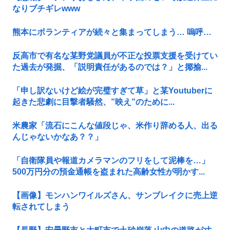
なりブチギレwww
熊本にボランティアが続々と集まってしまう… 嗚呼…
反高市で有名な某野党議員が不正な投票支援を受けてい
た過去が発掘、「説明責任があるのでは？」と揶揄...
「申し訳ないけど絵が完璧すぎて草」と某Youtuberに
起きた悲劇に目撃者騒然、”映え”のために...
米農家「流石にこんな値段じゃ、米作り辞める人、出る
んじゃないかなあ？？」
「自衛隊員や報道カメラマンのフリをして泥棒を…」
500万円分の預金通帳を盗まれた高齢女性が明かす...
【画像】モンハンワイルズさん、サンブレイクに売上逆
転されてしまう