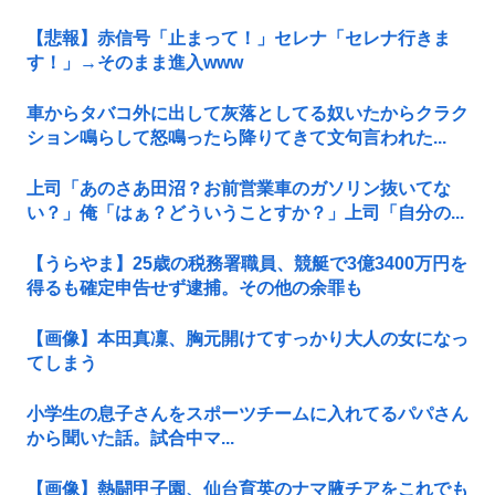
【悲報】赤信号「止まって！」セレナ「セレナ行きま
す！」→そのまま進入www
車からタバコ外に出して灰落としてる奴いたからクラク
ション鳴らして怒鳴ったら降りてきて文句言われた...
上司「あのさあ田沼？お前営業車のガソリン抜いてな
い？」俺「はぁ？どういうことすか？」上司「自分の...
【うらやま】25歳の税務署職員、競艇で3億3400万円を
得るも確定申告せず逮捕。その他の余罪も
【画像】本田真凜、胸元開けてすっかり大人の女になっ
てしまう
小学生の息子さんをスポーツチームに入れてるパパさん
から聞いた話。試合中マ...
【画像】熱闘甲子園、仙台育英のナマ腋チアをこれでも