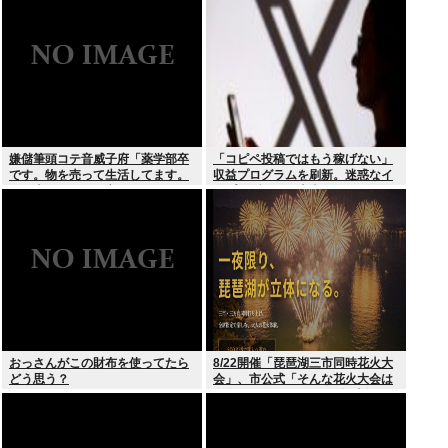
嫌儲筆頭コテ音威子府「薬学部卒
「コピペ投稿ではもう稼げない」
です。物を売って生活してます。
収益プログラムを刷新。迷惑なイ
何を売ってるかは言えません」
ンプレゾンビは本当にいなくなる
のか？
おっさんがこの財布を使ってたら
8/22開催「琵琶湖三市同時花火大
どう思う？
会」、市公式「そんな花火大会は
存在しない」→ SNS阿鼻叫喚