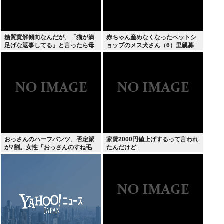
糖質寛解傾向なんだが、「猫が満
赤ちゃん産めなくなったペットシ
足げな返事してる」と言ったら母
ョップのメス犬さん（6）里親募
親に「お気の毒w」と言われた
集されてしまうwww
おっさんのハーフパンツ、否定派
家賃2000円値上げするって言われ
が7割。女性「おっさんのすね毛
たんだけど
なんて見たくないじゃないですか
w」