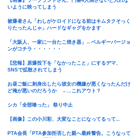
【画像】ソープランドさん、門番4人倒さないと入れな
いように映ってしまう
被爆者さん「わしがケロイドになる前はキムタクそっく
りたったんじゃ」ハードなギャグをかます
「大阪人、一家に一台たこ焼き器」←ベルギーバージョ
ンがコチラ・・・・・・
【悲報】原爆投下を「なかったこと」にするデマ、
SNSで拡散されてしまう
お昼ご飯に刺身出したら彼女の機嫌が悪くなったんだけ
ど俺が悪いのだろうか →…これアウト？
シカ「全部喰った」 祭り中止
【画像】この小川彩、大変なことになってるって...
PTA会長「PTA参加拒否した親へ最終警告。こうなって