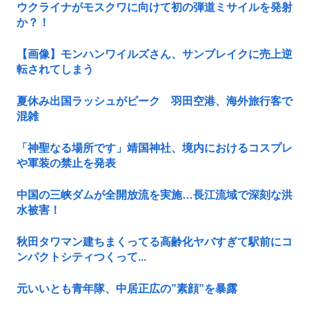
ウクライナがモスクワに向けて初の弾道ミサイルを発射
か？！
【画像】モンハンワイルズさん、サンブレイクに売上逆
転されてしまう
夏休み出国ラッシュがピーク 羽田空港、海外旅行客で
混雑
「神聖なる場所です」靖国神社、境内におけるコスプレ
や軍装の禁止を発表
中国の三峡ダムが全開放流を実施…長江流域で深刻な洪
水被害！
秋田タワマン建ちまくってる高齢化ヤバすぎて駅前にコ
ンパクトシティつくって...
元いいとも青年隊、中居正広の”素顔”を暴露