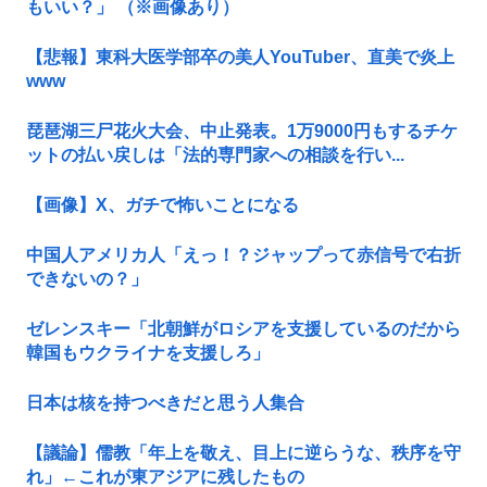
もいい？」 （※画像あり）
【悲報】東科大医学部卒の美人YouTuber、直美で炎上
www
琵琶湖三尸花火大会、中止発表。1万9000円もするチケ
ットの払い戻しは「法的専門家への相談を行い...
【画像】X、ガチで怖いことになる
中国人アメリカ人「えっ！？ジャップって赤信号で右折
できないの？」
ゼレンスキー「北朝鮮がロシアを支援しているのだから
韓国もウクライナを支援しろ」
日本は核を持つべきだと思う人集合
【議論】儒教「年上を敬え、目上に逆らうな、秩序を守
れ」←これが東アジアに残したもの