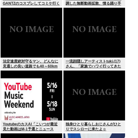
GANTZのコスプレしてコミケ行く
調した無断動画拡散、憤る踊り手
かー」
「悲しいし気持ち悪い」…警察へ
の相談も検討
法定速度絶対守るマン、どんなに
一流顔隠しアーティストtuki.(17)
見通しの良い道路でも40～60km
さん、「家族でハワイ行ってきた
以上出さない
w」 自己顕示欲がどんどん抑えら
れなくなる
YoutubeのカスAI「こいつが最近
独身ひとり暮らしおじさんがひと
見た動画はM-1予選とニュース
りでスシローに来たよ☺
か…」