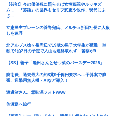
【芸能】今の価値観に照らせば女性蔑視やルッキズ
ム… 『落語』の世界もセリフ変更や改作、現代にふ
さ...
立憲民主ブレーンの菅野完氏、メルチュ折田社長に人殺
しを連呼
北アルプス槍ヶ岳周辺で19歳の男子大学生が遭難 単
独で1泊2日の予定で入山も連絡取れず 警察が9...
【SS】善子「逢田さんとせつ菜のバースデー2026」
防衛費、過去最大の約8兆9千億円要求へ…予算案で膨
張、迎撃用無人機・AIなど導入！
渡邊渚さん、意味深フォトwww
佐渡島へ旅行