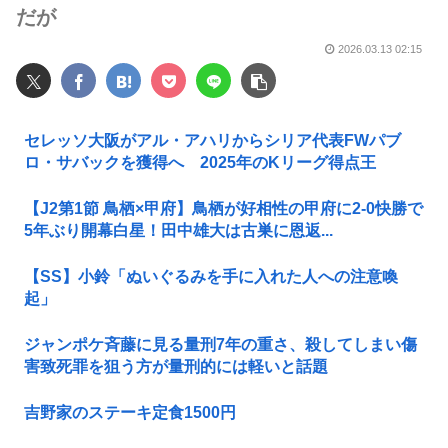
だが
2026.03.13 02:15
セレッソ大阪がアル・アハリからシリア代表FWパブ
ロ・サバックを獲得へ 2025年のKリーグ得点王
【J2第1節 鳥栖×甲府】鳥栖が好相性の甲府に2-0快勝で
5年ぶり開幕白星！田中雄大は古巣に恩返...
【SS】小鈴「ぬいぐるみを手に入れた人への注意喚
起」
ジャンポケ斉藤に見る量刑7年の重さ、殺してしまい傷
害致死罪を狙う方が量刑的には軽いと話題
吉野家のステーキ定食1500円