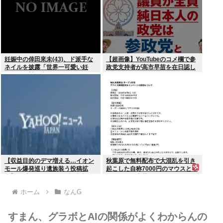
妊娠中の倖田來未(43)、ド派手な
【超画像】YouTubeのコメ欄で参
ネイルを披露「世界一可愛い妊
政党支持者が高市早苗を在日認し
婦」と称賛の声
てしまうwww
【収益目的のデマ増える…イオン
秋葉原で無料配布で大混乱を引き
モール爆発巡り遺族装う投稿拡
起こした自称7000円のマウスとキ
散】X（旧ツイッター）投稿者
ーボード、中華サイトで1500円で
「閲覧数稼ぎや承認欲求止まらな
売られるゴミだったwww
ホーム
なんG
くなった」
すまん、グラボとAIの関係がよくわからんの