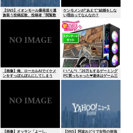
【SNS】イオンモール爆発巡り遺
ケンモメンが"あえて"結婚をしな
族装う投稿拡散、投稿者「閲覧数
い理由ってなんなの？
稼ぎや承認欲求止まらなくなっ
た」
【画像】俺、ローカルAIでイケメ
(ヽ^ん^) 「20万もするゲーミング
ンをすっぽんぽんにしてしまう
PC買っちゃった❤連休はゲーム三
www
昧だ」一週間後「お届け物でー
す」（ヽ´ん`）「そう…」
【画像】オッサン「よーし、
【SNS】阿波おどりで女性の体強