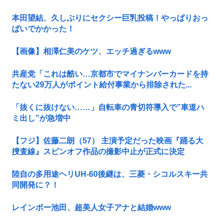
本田望結、久しぶりにセクシー巨乳投稿！やっぱりおっ
ぱいでかかった！
【画像】相澤仁美のケツ、エッチ過ぎるwww
共産党「これは酷い…京都市でマイナンバーカードを持
たない29万人がポイント給付事業から排除された...
「抜くに抜けない……」自転車の青切符導入で”車道ハ
ミ出し”が急増中
【フジ】佐藤二朗（57） 主演予定だった映画『踊る大
捜査線』スピンオフ作品の撮影中止が正式に決定
陸自の多用途ヘリUH-60後継は、三菱・シコルスキー共
同開発に？！
レインボー池田、超美人女子アナと結婚www