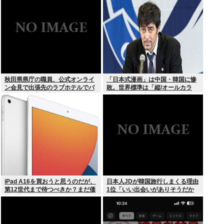
秋田県県庁の職員、公式オンライ
「日本式漫画」は中国・韓国に惨
ン会見で出張先のラブホテルでバ
敗。世界標準は「縦/オールカラ
スローブを着て喫煙しながら登場
ー」の”ウェブトゥーン”に
www
iPad A16を買おうと思うのだが、
日本人JDが韓国旅行しまくる理由
第12世代まで待つべきか？まだ価
1位「いい出会いがありそうだか
格が上がっていくようなら、いま
ら」
買っときたいが…