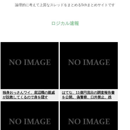
論理的に考えて上質なスレッドをまとめる5chまとめサイトです
ロジカル速報
独身おっさんワイ、底辺職の親戚
はてな、11億円流出の調査報告書
が説教してくるので身を隠す
を公開。 偽警察、口外禁止、残
業・休日出勤200時間越、孤
立…。やばすぎて草はえる