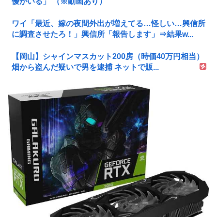
優がいる」 （※動画あり）
ワイ「最近、嫁の夜間外出が増えてる…怪しい…興信所
に調査させたろ！」興信所「報告します」⇒結果w...
【岡山】シャインマスカット200房（時価40万円相当）
畑から盗んだ疑いで男を逮捕 ネットで販...